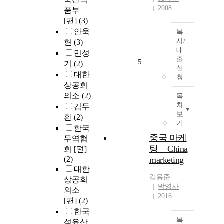
2008
품부
[편]
(3)
안욱
복
사/
현
(3)
대
민성
출
5
기
(2)
신
대한
청
상공회
의소
(2)
목
차
김두
보
환
(2)
기
한국
중국 마케
무역협
팅 = China
회 [편]
(2)
marketing
대한
김용준
상공회
박영사
의소
2016
[편]
(2)
한국
복
섬유산