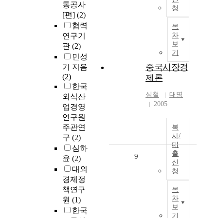
통공사
청
[편]
(2)
협력
목
연구기
차
보
관
(2)
기
민성
중국시장경
기 지음
(2)
제론
한국
심철
대명
외식산
2005
업경영
연구원
주관연
복
사/
구
(2)
대
심하
출
9
윤
(2)
신
대외
청
경제정
책연구
목
차
원
(1)
보
한국
기