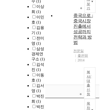
수
(1)
보
이상
기
희
(1)
중국으로 :
이민
중국시장
호
(1)
진출에서
김용
성공까지
기
(1)
전략과 방
전미
법
영
(1)
삼성
전문일
경제연
좋은땅
구소
(1)
2014
김석
진
(1)
복
이동
사/
호
(1)
대
김서
출
신
영
(1)
청
박진
희
(1)
목
박진
차