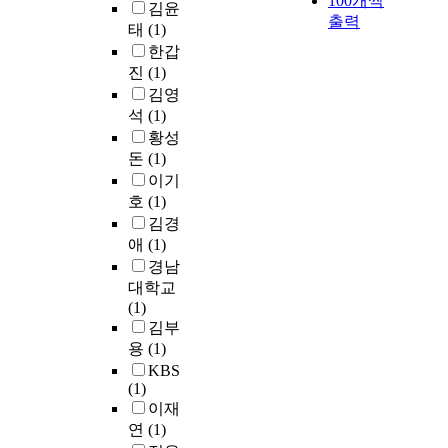
100개씩
김윤
출력
태
(1)
한갑
진
(1)
김영
석
(1)
황성
돈
(1)
이기
호
(1)
김경
애
(1)
경남
대학교
(1)
김부
용
(1)
KBS
(1)
이재
연
(1)