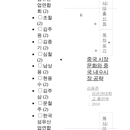
사/
업연합
대
회
(2)
출
6
조철
신
(2)
청
김주
원
(2)
목
차
김종
보
기
(2)
기
심철
중국 시장
(2)
문화와 중
남상
국 내수시
용
(2)
장 공략
현용
수
(2)
김용준
김주
성균관대학
삼
(2)
교 출판부
문철
2010
주
(2)
한국
복
섬유산
사/
업연합
대