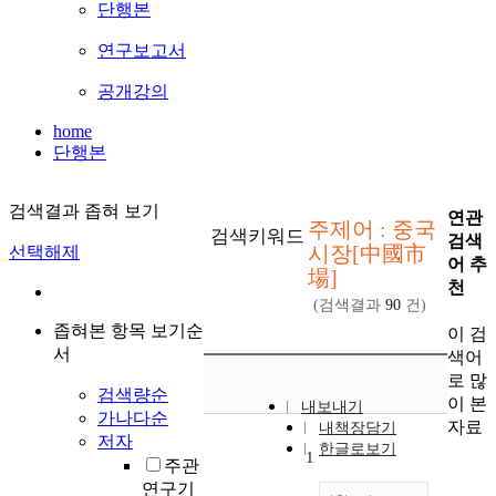
단행본
연구보고서
공개강의
home
단행본
검색결과 좁혀 보기
연관
주제어 : 중국
검색키워드
검색
시장[中國市
선택해제
어 추
場]
천
(검색결과
90
건)
좁혀본 항목 보기순
이 검
서
색어
로 많
검색량순
이 본
내보내기
가나다순
자료
내책장담기
저자
한글로보기
1
주관
연구기