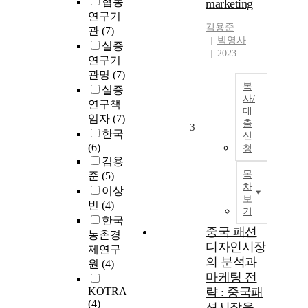
협동
marketing
연구기
김용준
관
(7)
박영사
실증
2023
연구기
관명
(7)
복
실증
사/
연구책
대
임자
(7)
출
3
한국
신
(6)
청
김용
목
준
(5)
차
이상
보
빈
(4)
기
한국
중국 패션
농촌경
디자인시장
제연구
의 분석과
원
(4)
마케팅 전
KOTRA
략 : 중국패
(4)
션시장을