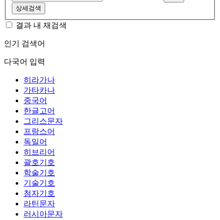
상세검색
결과 내 재검색
인기 검색어
다국어 입력
히라가나
가타카나
중국어
한글고어
그리스문자
프랑스어
독일어
히브리어
괄호기호
학술기호
기술기호
첨자기호
라틴문자
러시아문자