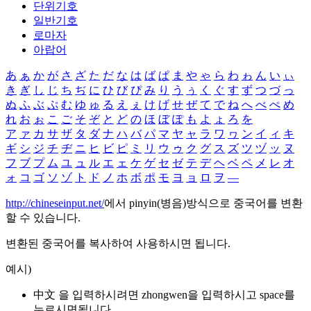
단위기호
일반기호
로마자
아랍어
あ
ぁ
か
が
さ
ざ
た
だ
な
は
ば
ぱ
ま
や
ゃ
ら
わ
ゎ
ん
い
ぃ
き
ぎ
し
じ
ち
ぢ
に
ひ
び
ぴ
み
り
う
ぅ
く
ぐ
す
ず
つ
づ
っ
ぬ
ふ
ぶ
ぷ
む
ゆ
ゅ
る
え
ぇ
け
げ
せ
ぜ
て
で
ね
へ
べ
ぺ
め
れ
お
ぉ
こ
ご
そ
ぞ
と
ど
の
ほ
ぼ
ぽ
も
よ
ょ
ろ
を
ア
ァ
カ
サ
ザ
タ
ダ
ナ
ハ
バ
パ
マ
ヤ
ャ
ラ
ワ
ヮ
ン
イ
ィ
キ
ギ
シ
ジ
チ
ヂ
ニ
ヒ
ビ
ピ
ミ
リ
ウ
ゥ
ク
グ
ス
ズ
ツ
ヅ
ッ
ヌ
フ
ブ
プ
ム
ユ
ュ
ル
エ
ェ
ケ
ゲ
セ
ゼ
テ
デ
ヘ
ベ
ペ
メ
レ
オ
ォ
コ
ゴ
ソ
ゾ
ト
ド
ノ
ホ
ボ
ポ
モ
ヨ
ョ
ロ
ヲ
―
http://chineseinput.net/
에서 pinyin(병음)방식으로 중국어를 변환
할 수 있습니다.
변환된 중국어를 복사하여 사용하시면 됩니다.
예시)
中文 을 입력하시려면
zhongwen
을 입력하시고 space를
누르시면됩니다.