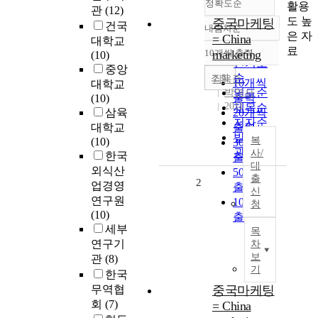
정확도순
활용
관
(12)
도 높
중국마케팅
건국
내림차순
정확도
은 자
= China
대학교
순
료
10개씩 출력
marketing
(10)
내림차순
인기도
중앙
순
조회
김용준
10개씩
대학교
연도순
박영사
출력
(10)
2011
제목순
삼육
20개씩
저자순
대학교
출력
발행기
복
(10)
30개씩
관순
사/
한국
출력
대
외식산
50개씩
출
2
업경영
출력
신
연구원
100개씩
청
(10)
출력
세부
목
연구기
차
보
관
(8)
기
한국
무역협
중국마케팅
회
(7)
= China