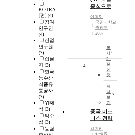
중심으로
KOTRA
[편]
(4)
이형재
참여
국민대학교
출판부
연구진
2007
(4)
산업
연구원
복
(3)
사/
집필
대
출
자
(3)
4
신
한국
청
농수산
식품유
목
통공사
차
(3)
보
위태
기
석
(3)
중국 비즈
박주
니스 전략
섭
(3)
농림
강미인
知性界
축산식