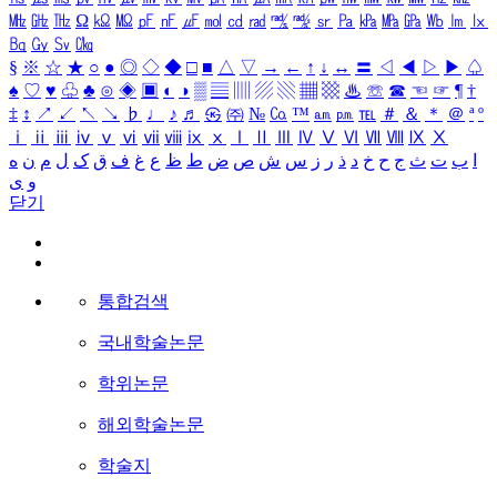
㎒
㎓
㎔
Ω
㏀
㏁
㎊
㎋
㎌
㏖
㏅
㎭
㎮
㎯
㏛
㎩
㎪
㎫
㎬
㏝
㏐
㏓
㏃
㏉
㏜
㏆
§
※
☆
★
○
●
◎
◇
◆
□
■
△
▽
→
←
↑
↓
↔
〓
◁
◀
▷
▶
♤
♠
♡
♥
♧
♣
⊙
◈
▣
◐
◑
▒
▤
▥
▨
▧
▦
▩
♨
☏
☎
☜
☞
¶
†
‡
↕
↗
↙
↖
↘
♭
♩
♪
♬
㉿
㈜
№
㏇
™
㏂
㏘
℡
＃
＆
＊
＠
ª
º
ⅰ
ⅱ
ⅲ
ⅳ
ⅴ
ⅵ
ⅶ
ⅷ
ⅸ
ⅹ
Ⅰ
Ⅱ
Ⅲ
Ⅳ
Ⅴ
Ⅵ
Ⅶ
Ⅷ
Ⅸ
Ⅹ
ا
ب
ت
ث
ج
ح
خ
د
ذ
ر
ز
س
ش
ص
ض
ط
ظ
ع
غ
ف
ق
ک
ل
م
ن
ه
و
ی
닫기
통합검색
국내학술논문
학위논문
해외학술논문
학술지