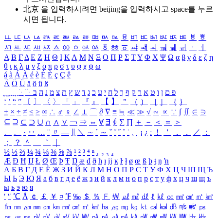
北京 을 입력하시려면
beijing
을 입력하시고 space를 누르
시면 됩니다.
ㅥ
ㅦ
ㅧ
ㅨ
ㅩ
ㅪ
ㅫ
ㅬ
ㅭ
ㅮ
ㅯ
ㅰ
ㅱ
ㅲ
ㅳ
ㅴ
ㅵ
ㅶ
ㅷ
ㅸ
ㅹ
ㅺ
ㅻ
ㅼ
ㅽ
ㅾ
ㅿ
ㆀ
ㆁ
ㆂ
ㆃ
ㆄ
ㆅ
ㆆ
ㆇ
ㆈ
ㆉ
ㆊ
ㆋ
ㆌ
ㆍ
ㆎ
Α
Β
Γ
Δ
Ε
Ζ
Η
Θ
Ι
Κ
Λ
Μ
Ν
Ξ
Ο
Π
Ρ
Σ
Τ
Υ
Φ
Χ
Ψ
Ω
α
β
γ
δ
ε
ζ
η
θ
ι
κ
λ
μ
ν
ξ
ο
π
ρ
σ
τ
υ
φ
χ
ψ
ω
á
à
Á
À
é
è
É
È
ç
Ç
ê
Ä
Ö
Ü
ä
ö
ü
ß
ְ
ֳ
ֲ
ֱ
ָ
ַ
ֵ
ֶ
ִ
ֹ
ּ
ֻ
ׂ
ׁ
ּ
ב
ה
נ
מ
צ
ת
ץ
ש
ד
ג
כ
ע
י
ח
ל
ך
ף
ק
ר
א
ט
ו
ן
ם
פ
‘
’
“
”
〔
〕
〈
〉
「
」
『
』
【
】
＂
（
）
［
］
｛
｝
±
×
÷
≠
≤
≥
∞
∴
♂
♀
∠
⊥
⌒
∂
∇
≡
≒
≪
≫
√
∽
∝
∵
∫
∬
∈
∋
⊆
⊇
⊂
⊃
∪
∩
∧
∨
￢
⇒
⇔
∀
∃
∮
∑
∏
＋
－
＜
＝
＞
、
。
·
‥
…
¨
〃
―
∥
＼
∼
´
～
ˇ
˘
˝
˚
˙
¸
˛
¡
¿
ː
！
＇
，
．
／
：
；
？
＾
＿
｀
｜
½
⅓
⅔
¼
¾
⅛
⅜
⅝
⅞
¹
²
³
⁴
ⁿ
₁
₂
₃
₄
Æ
Ð
Ħ
Ĳ
Ł
Ø
Œ
Þ
Ŧ
Ŋ
æ
đ
ð
ħ
ı
ĳ
ĸ
ŀ
ł
ø
œ
ß
þ
ŧ
ŋ
ŉ
А
Б
В
Г
Д
Е
Ё
Ж
З
И
Й
К
Л
М
Н
О
П
Р
С
Т
У
Ф
Х
Ц
Ч
Ш
Щ
Ъ
Ы
Ь
Э
Ю
Я
а
б
в
г
д
е
ё
ж
з
и
й
к
л
м
н
о
п
р
с
т
у
ф
х
ц
ч
ш
щ
ъ
ы
ь
э
ю
я
′
″
℃
Å
￠
￡
￥
¤
℉
‰
＄
％
Ｆ
￦
㎕
㎖
㎗
ℓ
㎘
㏄
㎣
㎤
㎥
㎦
㎙
㎚
㎛
㎜
㎝
㎞
㎟
㎠
㎡
㎢
㏊
㎍
㎎
㎏
㏏
㎈
㎉
㏈
㎧
㎨
㎰
㎱
㎲
㎳
㎴
㎵
㎶
㎷
㎸
㎹
㎀
㎁
㎂
㎃
㎄
㎺
㎻
㎽
㎾
㎿
㎐
㎑