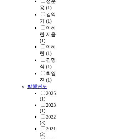
정운
용
(1)
김익
기
(1)
이혜
란 지음
(1)
이혜
란
(1)
김명
식
(1)
최영
진
(1)
발행연도
2025
(1)
2023
(1)
2022
(3)
2021
(2)