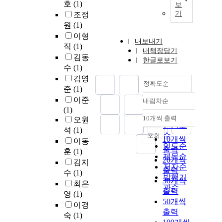
호
(1)
보
기
조정
원
(1)
이형
내보내기
직
(1)
내책장담기
김동
한글로보기
수
(1)
김영
정확도순
준
(1)
이준
내림차순
정확도
(1)
순
10개씩 출력
오원
내림차순
인기도
석
(1)
순
조회
10개씩
이동
연도순
출력
훈
(1)
제목순
20개씩
김지
저자순
출력
수
(1)
발행기
30개씩
최은
관순
출력
영
(1)
50개씩
이경
출력
숙
(1)