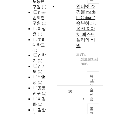
노동연
인터넷 쇼
구원
(1)
핑몰 made
한국
in China로
법제연
승부하라 :
구원
(1)
옥션 지마
이상
윤
(1)
켓 베스트
고려
셀러의 비
대학교
밀
(1)
모영일
김학
정보문화사
기
(1)
2008
경기
도
(1)
복
박현
사/
정
(1)
대
공동
출
10
연구
(1)
신
이경
청
화
(1)
목
김한
차