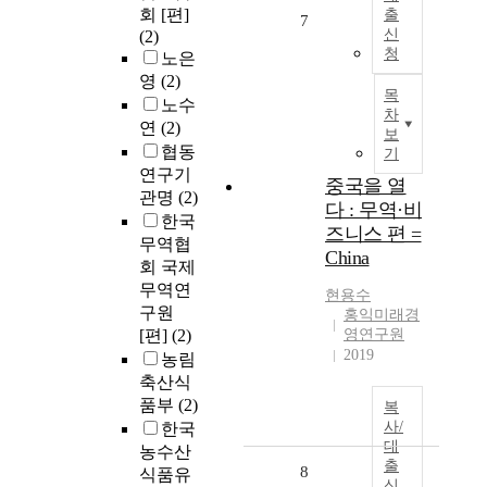
회 [편]
출
7
신
(2)
청
노은
영
(2)
목
노수
차
연
(2)
보
협동
기
연구기
중국을 열
관명
(2)
다 : 무역·비
한국
즈니스 편 =
무역협
China
회 국제
무역연
현용수
구원
홍익미래경
[편]
(2)
영연구원
2019
농림
축산식
품부
(2)
복
사/
한국
대
농수산
출
8
식품유
신