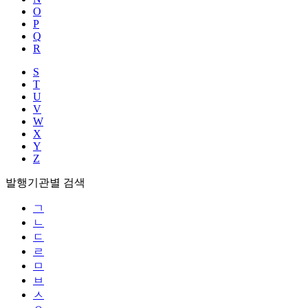
O
P
Q
R
S
T
U
V
W
X
Y
Z
발행기관별 검색
ㄱ
ㄴ
ㄷ
ㄹ
ㅁ
ㅂ
ㅅ