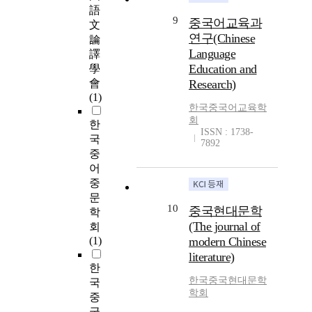
語
9
중국어교육과
文
연구(Chinese
論
Language
譯
Education and
學
會
Research)
(1)
한국중국어교육학
회
한
ISSN : 1738-
국
7892
중
어
중
문
10
중국현대문학
학
(The journal of
회
(1)
modern Chinese
literature)
한
한국중국현대문학
국
학회
중
국