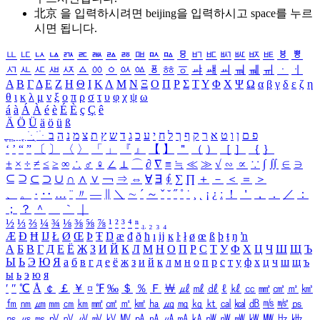
北京 을 입력하시려면
beijing
을 입력하시고 space를 누르
시면 됩니다.
ㅥ
ㅦ
ㅧ
ㅨ
ㅩ
ㅪ
ㅫ
ㅬ
ㅭ
ㅮ
ㅯ
ㅰ
ㅱ
ㅲ
ㅳ
ㅴ
ㅵ
ㅶ
ㅷ
ㅸ
ㅹ
ㅺ
ㅻ
ㅼ
ㅽ
ㅾ
ㅿ
ㆀ
ㆁ
ㆂ
ㆃ
ㆄ
ㆅ
ㆆ
ㆇ
ㆈ
ㆉ
ㆊ
ㆋ
ㆌ
ㆍ
ㆎ
Α
Β
Γ
Δ
Ε
Ζ
Η
Θ
Ι
Κ
Λ
Μ
Ν
Ξ
Ο
Π
Ρ
Σ
Τ
Υ
Φ
Χ
Ψ
Ω
α
β
γ
δ
ε
ζ
η
θ
ι
κ
λ
μ
ν
ξ
ο
π
ρ
σ
τ
υ
φ
χ
ψ
ω
á
à
Á
À
é
è
É
È
ç
Ç
ê
Ä
Ö
Ü
ä
ö
ü
ß
ְ
ֳ
ֲ
ֱ
ָ
ַ
ֵ
ֶ
ִ
ֹ
ּ
ֻ
ׂ
ׁ
ּ
ב
ה
נ
מ
צ
ת
ץ
ש
ד
ג
כ
ע
י
ח
ל
ך
ף
ק
ר
א
ט
ו
ן
ם
פ
‘
’
“
”
〔
〕
〈
〉
「
」
『
』
【
】
＂
（
）
［
］
｛
｝
±
×
÷
≠
≤
≥
∞
∴
♂
♀
∠
⊥
⌒
∂
∇
≡
≒
≪
≫
√
∽
∝
∵
∫
∬
∈
∋
⊆
⊇
⊂
⊃
∪
∩
∧
∨
￢
⇒
⇔
∀
∃
∮
∑
∏
＋
－
＜
＝
＞
、
。
·
‥
…
¨
〃
―
∥
＼
∼
´
～
ˇ
˘
˝
˚
˙
¸
˛
¡
¿
ː
！
＇
，
．
／
：
；
？
＾
＿
｀
｜
½
⅓
⅔
¼
¾
⅛
⅜
⅝
⅞
¹
²
³
⁴
ⁿ
₁
₂
₃
₄
Æ
Ð
Ħ
Ĳ
Ł
Ø
Œ
Þ
Ŧ
Ŋ
æ
đ
ð
ħ
ı
ĳ
ĸ
ŀ
ł
ø
œ
ß
þ
ŧ
ŋ
ŉ
А
Б
В
Г
Д
Е
Ё
Ж
З
И
Й
К
Л
М
Н
О
П
Р
С
Т
У
Ф
Х
Ц
Ч
Ш
Щ
Ъ
Ы
Ь
Э
Ю
Я
а
б
в
г
д
е
ё
ж
з
и
й
к
л
м
н
о
п
р
с
т
у
ф
х
ц
ч
ш
щ
ъ
ы
ь
э
ю
я
′
″
℃
Å
￠
￡
￥
¤
℉
‰
＄
％
Ｆ
￦
㎕
㎖
㎗
ℓ
㎘
㏄
㎣
㎤
㎥
㎦
㎙
㎚
㎛
㎜
㎝
㎞
㎟
㎠
㎡
㎢
㏊
㎍
㎎
㎏
㏏
㎈
㎉
㏈
㎧
㎨
㎰
㎱
㎲
㎳
㎴
㎵
㎶
㎷
㎸
㎹
㎀
㎁
㎂
㎃
㎄
㎺
㎻
㎽
㎾
㎿
㎐
㎑