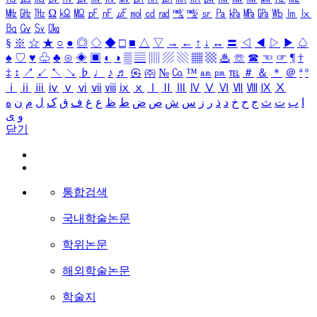
㎒
㎓
㎔
Ω
㏀
㏁
㎊
㎋
㎌
㏖
㏅
㎭
㎮
㎯
㏛
㎩
㎪
㎫
㎬
㏝
㏐
㏓
㏃
㏉
㏜
㏆
§
※
☆
★
○
●
◎
◇
◆
□
■
△
▽
→
←
↑
↓
↔
〓
◁
◀
▷
▶
♤
♠
♡
♥
♧
♣
⊙
◈
▣
◐
◑
▒
▤
▥
▨
▧
▦
▩
♨
☏
☎
☜
☞
¶
†
‡
↕
↗
↙
↖
↘
♭
♩
♪
♬
㉿
㈜
№
㏇
™
㏂
㏘
℡
＃
＆
＊
＠
ª
º
ⅰ
ⅱ
ⅲ
ⅳ
ⅴ
ⅵ
ⅶ
ⅷ
ⅸ
ⅹ
Ⅰ
Ⅱ
Ⅲ
Ⅳ
Ⅴ
Ⅵ
Ⅶ
Ⅷ
Ⅸ
Ⅹ
ا
ب
ت
ث
ج
ح
خ
د
ذ
ر
ز
س
ش
ص
ض
ط
ظ
ع
غ
ف
ق
ک
ل
م
ن
ه
و
ی
닫기
통합검색
국내학술논문
학위논문
해외학술논문
학술지