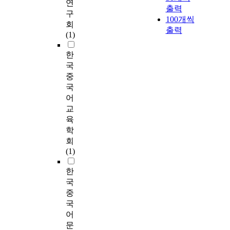
연
출력
구
100개씩
회
출력
(1)
한
국
중
국
어
교
육
학
회
(1)
한
국
중
국
어
문