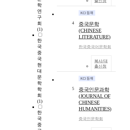
출신청
학
연
구
4
회
중국문학
(1)
(CHINESE
LITERATURE)
한
국
한국중국어문학회
중
국
복사/대
현
출신청
대
문
학
5
학
중국인문과학
회
(JOURNAL OF
(1)
CHINESE
HUMANITIES)
한
국
중국인문학회
중