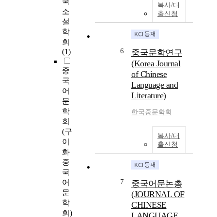
국
복사/대
소
출신청
설
학
회
6
(1)
중국문학연구
(Korea Journal
중
of Chinese
국
Language and
어
Literature)
문
학
한국중문학회
회
(구
복사/대
이
출신청
화
중
국
7
어
중국어문논총
문
(JOURNAL OF
학
CHINESE
회)
LANGUAGE