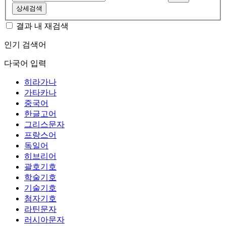
상세검색
결과 내 재검색
인기 검색어
다국어 입력
히라가나
가타카나
중국어
한글고어
그리스문자
프랑스어
독일어
히브리어
괄호기호
학술기호
기술기호
첨자기호
라틴문자
러시아문자