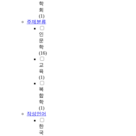
학
회
(1)
주제분류
인
문
학
(16)
교
육
(1)
복
합
학
(1)
작성언어
한
국