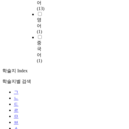
어
(13)
영
어
(1)
중
국
어
(1)
학술지 Index
학술지별 검색
ㄱ
ㄴ
ㄷ
ㄹ
ㅁ
ㅂ
ㅅ