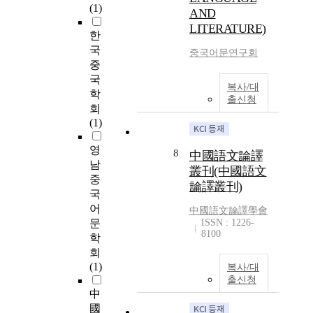
(1)
AND
LITERATURE)
한
국
중국어문연구회
중
국
복사/대
학
출신청
회
(1)
영
8
中國語文論譯
남
叢刊(中國語文
중
論譯叢刊)
국
어
中國語文論譯學會
문
ISSN : 1226-
8100
학
회
(1)
복사/대
출신청
中
國