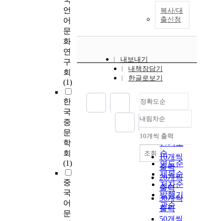
언
복사/대
출신청
어
문
화
연
내보내기
구
내책장담기
회
한글로보기
(1)
한
정확도순
국
내림차순
중
정확도
문
순
10개씩 출력
내림차순
학
인기도
회
순
조회
10개씩
(1)
연도순
출력
제목순
20개씩
중
저자순
출력
국
발행기
30개씩
어
관순
출력
문
50개씩