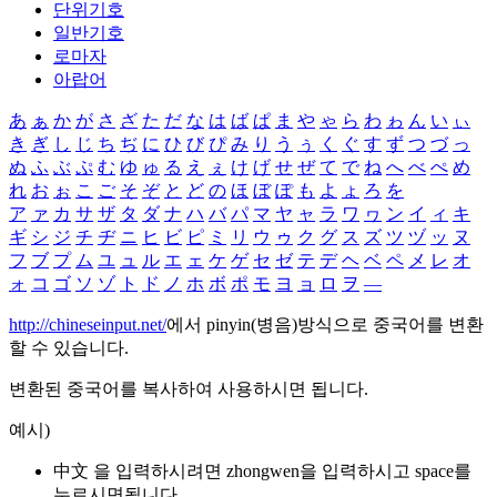
단위기호
일반기호
로마자
아랍어
あ
ぁ
か
が
さ
ざ
た
だ
な
は
ば
ぱ
ま
や
ゃ
ら
わ
ゎ
ん
い
ぃ
き
ぎ
し
じ
ち
ぢ
に
ひ
び
ぴ
み
り
う
ぅ
く
ぐ
す
ず
つ
づ
っ
ぬ
ふ
ぶ
ぷ
む
ゆ
ゅ
る
え
ぇ
け
げ
せ
ぜ
て
で
ね
へ
べ
ぺ
め
れ
お
ぉ
こ
ご
そ
ぞ
と
ど
の
ほ
ぼ
ぽ
も
よ
ょ
ろ
を
ア
ァ
カ
サ
ザ
タ
ダ
ナ
ハ
バ
パ
マ
ヤ
ャ
ラ
ワ
ヮ
ン
イ
ィ
キ
ギ
シ
ジ
チ
ヂ
ニ
ヒ
ビ
ピ
ミ
リ
ウ
ゥ
ク
グ
ス
ズ
ツ
ヅ
ッ
ヌ
フ
ブ
プ
ム
ユ
ュ
ル
エ
ェ
ケ
ゲ
セ
ゼ
テ
デ
ヘ
ベ
ペ
メ
レ
オ
ォ
コ
ゴ
ソ
ゾ
ト
ド
ノ
ホ
ボ
ポ
モ
ヨ
ョ
ロ
ヲ
―
http://chineseinput.net/
에서 pinyin(병음)방식으로 중국어를 변환
할 수 있습니다.
변환된 중국어를 복사하여 사용하시면 됩니다.
예시)
中文 을 입력하시려면
zhongwen
을 입력하시고 space를
누르시면됩니다.