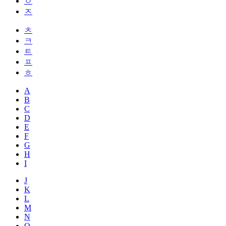
ㅇ
ㅈ
ㅊ
ㅋ
ㅌ
ㅍ
ㅎ
A
B
C
D
E
F
G
H
I
J
K
L
M
N
O