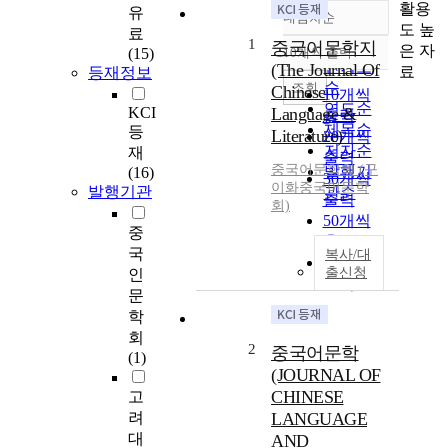
활용
유
내림차순
정확도
도 높
료
1
순
중국어문학지
은 자
(15)
10개씩 출력
내림차순
인기도
(The Journal Of
료
등재정보
순
조회
Chinese
10개씩
연도순
KCI
Language &
출력
제목순
등
Literature)
20개씩
저자순
재
출력
중국어문학회 (구
발행기
(16)
30개씩
이화중국어문학
발행기관
관순
출력
회)
50개씩
중
출력
국
복사/대
100개씩
출신청
인
출력
문
학
회
2
중국어문학
(1)
(JOURNAL OF
CHINESE
고
려
LANGUAGE
대
AND