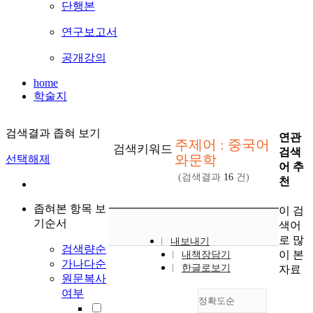
단행본
연구보고서
공개강의
home
학술지
검색결과 좁혀 보기
연관
주제어 : 중국어
검색키워드
검색
와문학
선택해제
어 추
(검색결과
16
건)
천
좁혀본 항목 보
이 검
기순서
색어
로 많
내보내기
검색량순
이 본
내책장담기
가나다순
한글로보기
자료
원문복사
여부
정확도순