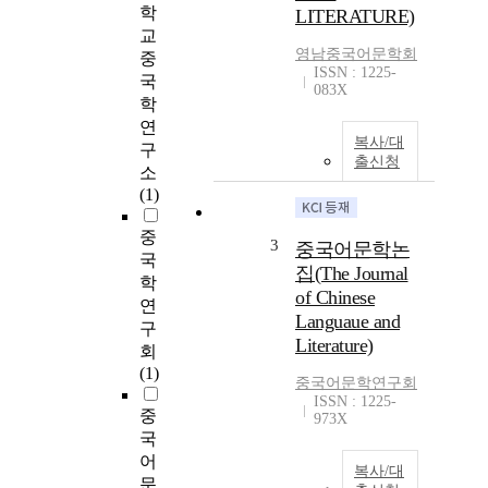
학
LITERATURE)
교
영남중국어문학회
중
ISSN : 1225-
국
083X
학
연
복사/대
구
출신청
소
(1)
중
3
중국어문학논
국
집(The Journal
학
of Chinese
연
Languaue and
구
Literature)
회
(1)
중국어문학연구회
ISSN : 1225-
중
973X
국
어
복사/대
문