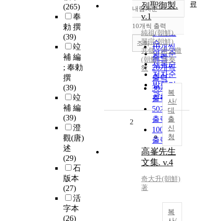
료
列聖御製.
(265)
내림차순
정확도
v.1
奉
순
10개씩 출력
勅 撰
내림차순
인기도
純祖(朝鮮),
(39)
翼宗(朝鮮)
순
조회
竝
10개씩
共低 ; 南公轍
연도순
補 編
출력
(朝鮮) 等奉
제목순
; 奉勅
20개씩
敎
저자순
撰
출력
발행기
(39)
30개씩
복
관순
竝
출력
사/
補 編
50개씩
대
(39)
출력
출
2
澄
신
100개씩
청
觀(唐)
출력
述
高峯先生
(29)
文集. v.4
石
版本
奇大升(朝鮮)
(27)
著
活
字本
복
(26)
사/