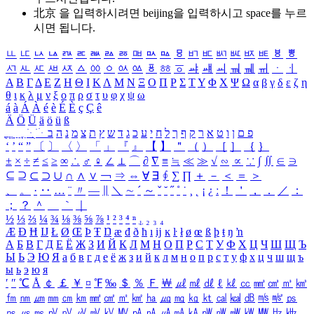
北京 을 입력하시려면
beijing
을 입력하시고 space를 누르
시면 됩니다.
ㅥ
ㅦ
ㅧ
ㅨ
ㅩ
ㅪ
ㅫ
ㅬ
ㅭ
ㅮ
ㅯ
ㅰ
ㅱ
ㅲ
ㅳ
ㅴ
ㅵ
ㅶ
ㅷ
ㅸ
ㅹ
ㅺ
ㅻ
ㅼ
ㅽ
ㅾ
ㅿ
ㆀ
ㆁ
ㆂ
ㆃ
ㆄ
ㆅ
ㆆ
ㆇ
ㆈ
ㆉ
ㆊ
ㆋ
ㆌ
ㆍ
ㆎ
Α
Β
Γ
Δ
Ε
Ζ
Η
Θ
Ι
Κ
Λ
Μ
Ν
Ξ
Ο
Π
Ρ
Σ
Τ
Υ
Φ
Χ
Ψ
Ω
α
β
γ
δ
ε
ζ
η
θ
ι
κ
λ
μ
ν
ξ
ο
π
ρ
σ
τ
υ
φ
χ
ψ
ω
á
à
Á
À
é
è
É
È
ç
Ç
ê
Ä
Ö
Ü
ä
ö
ü
ß
ְ
ֳ
ֲ
ֱ
ָ
ַ
ֵ
ֶ
ִ
ֹ
ּ
ֻ
ׂ
ׁ
ּ
ב
ה
נ
מ
צ
ת
ץ
ש
ד
ג
כ
ע
י
ח
ל
ך
ף
ק
ר
א
ט
ו
ן
ם
פ
‘
’
“
”
〔
〕
〈
〉
「
」
『
』
【
】
＂
（
）
［
］
｛
｝
±
×
÷
≠
≤
≥
∞
∴
♂
♀
∠
⊥
⌒
∂
∇
≡
≒
≪
≫
√
∽
∝
∵
∫
∬
∈
∋
⊆
⊇
⊂
⊃
∪
∩
∧
∨
￢
⇒
⇔
∀
∃
∮
∑
∏
＋
－
＜
＝
＞
、
。
·
‥
…
¨
〃
―
∥
＼
∼
´
～
ˇ
˘
˝
˚
˙
¸
˛
¡
¿
ː
！
＇
，
．
／
：
；
？
＾
＿
｀
｜
½
⅓
⅔
¼
¾
⅛
⅜
⅝
⅞
¹
²
³
⁴
ⁿ
₁
₂
₃
₄
Æ
Ð
Ħ
Ĳ
Ł
Ø
Œ
Þ
Ŧ
Ŋ
æ
đ
ð
ħ
ı
ĳ
ĸ
ŀ
ł
ø
œ
ß
þ
ŧ
ŋ
ŉ
А
Б
В
Г
Д
Е
Ё
Ж
З
И
Й
К
Л
М
Н
О
П
Р
С
Т
У
Ф
Х
Ц
Ч
Ш
Щ
Ъ
Ы
Ь
Э
Ю
Я
а
б
в
г
д
е
ё
ж
з
и
й
к
л
м
н
о
п
р
с
т
у
ф
х
ц
ч
ш
щ
ъ
ы
ь
э
ю
я
′
″
℃
Å
￠
￡
￥
¤
℉
‰
＄
％
Ｆ
￦
㎕
㎖
㎗
ℓ
㎘
㏄
㎣
㎤
㎥
㎦
㎙
㎚
㎛
㎜
㎝
㎞
㎟
㎠
㎡
㎢
㏊
㎍
㎎
㎏
㏏
㎈
㎉
㏈
㎧
㎨
㎰
㎱
㎲
㎳
㎴
㎵
㎶
㎷
㎸
㎹
㎀
㎁
㎂
㎃
㎄
㎺
㎻
㎽
㎾
㎿
㎐
㎑