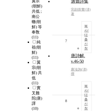
翼宗
適齋詩集
(朝鮮)
完顔崇實(淸)
共低 ;
著
南公
轍(朝
복
鮮) 等
사/
奉敎
대
(11)
출
7
純
신
祖(朝
청
鮮)
唐詩解.
(11)
v.46-50
翼
宗(朝
唐汝詢(淸)
鮮) 共
撰
低
(11)
복
實
사/
叉難
대
陀(唐)
출
8
譯
신
(10)
청