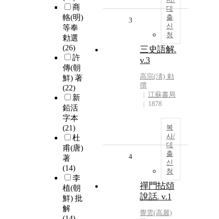
商
대
輅(明)
출
3
신
等奉
청
勅選
(26)
三史語解.
許
v.3
傳(朝
高宗(淸) 勅
鮮) 著
撰
(22)
江蘇書局
新
1878
鉛活
字本
(21)
복
사/
杜
대
甫(唐)
출
4
著
신
(14)
청
李
禪門拈頌
植(朝
說話. v.1
鮮) 批
解
覺雲(高麗)
(14)