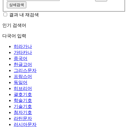
상세검색
결과 내 재검색
인기 검색어
다국어 입력
히라가나
가타카나
중국어
한글고어
그리스문자
프랑스어
독일어
히브리어
괄호기호
학술기호
기술기호
첨자기호
라틴문자
러시아문자