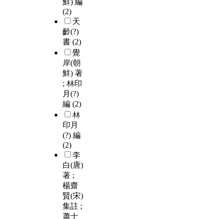
鮮) 編
(2)
天
齡(?)
書
(2)
覺
岸(朝
鮮) 著
; 林印
月(?)
編
(2)
林
印月
(?) 編
(2)
李
白(唐)
著 ;
楊齋
賢(宋)
集註 ;
蕭士