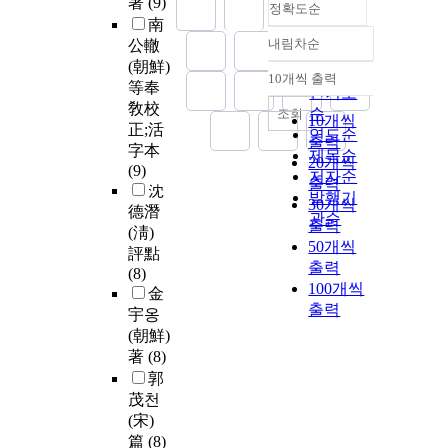
著
(9)
정확도순
南
내림차순
公轍
정확도
(朝鮮)
순
10개씩 출력
내림차순
等奉
인기도
敎校
순
조회
10개씩
正;活
연도순
출력
字本
제목순
20개씩
(9)
저자순
출력
沈
발행기
30개씩
德潛
관순
출력
(淸)
50개씩
評點
출력
(8)
100개씩
金
출력
宇옹
(朝鮮)
著
(8)
郭
茂천
(宋)
篇
(8)