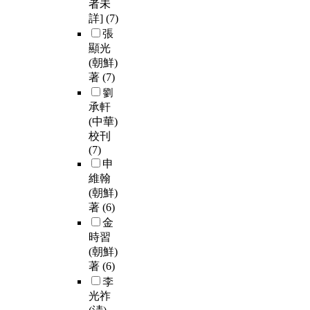
者未
詳]
(7)
張
顯光
(朝鮮)
著
(7)
劉
承軒
(中華)
校刊
(7)
申
維翰
(朝鮮)
著
(6)
金
時習
(朝鮮)
著
(6)
李
光祚