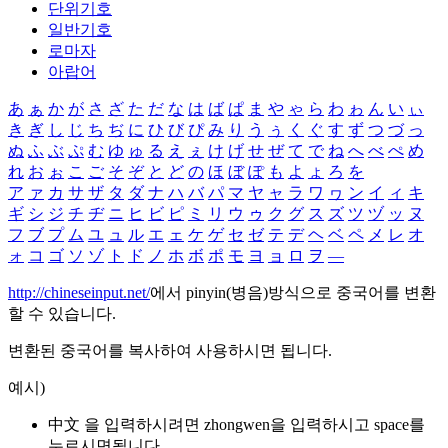
단위기호
일반기호
로마자
아랍어
あ
ぁ
か
が
さ
ざ
た
だ
な
は
ば
ぱ
ま
や
ゃ
ら
わ
ゎ
ん
い
ぃ
き
ぎ
し
じ
ち
ぢ
に
ひ
び
ぴ
み
り
う
ぅ
く
ぐ
す
ず
つ
づ
っ
ぬ
ふ
ぶ
ぷ
む
ゆ
ゅ
る
え
ぇ
け
げ
せ
ぜ
て
で
ね
へ
べ
ぺ
め
れ
お
ぉ
こ
ご
そ
ぞ
と
ど
の
ほ
ぼ
ぽ
も
よ
ょ
ろ
を
ア
ァ
カ
サ
ザ
タ
ダ
ナ
ハ
バ
パ
マ
ヤ
ャ
ラ
ワ
ヮ
ン
イ
ィ
キ
ギ
シ
ジ
チ
ヂ
ニ
ヒ
ビ
ピ
ミ
リ
ウ
ゥ
ク
グ
ス
ズ
ツ
ヅ
ッ
ヌ
フ
ブ
プ
ム
ユ
ュ
ル
エ
ェ
ケ
ゲ
セ
ゼ
テ
デ
ヘ
ベ
ペ
メ
レ
オ
ォ
コ
ゴ
ソ
ゾ
ト
ド
ノ
ホ
ボ
ポ
モ
ヨ
ョ
ロ
ヲ
―
http://chineseinput.net/
에서 pinyin(병음)방식으로 중국어를 변환
할 수 있습니다.
변환된 중국어를 복사하여 사용하시면 됩니다.
예시)
中文 을 입력하시려면
zhongwen
을 입력하시고 space를
누르시면됩니다.