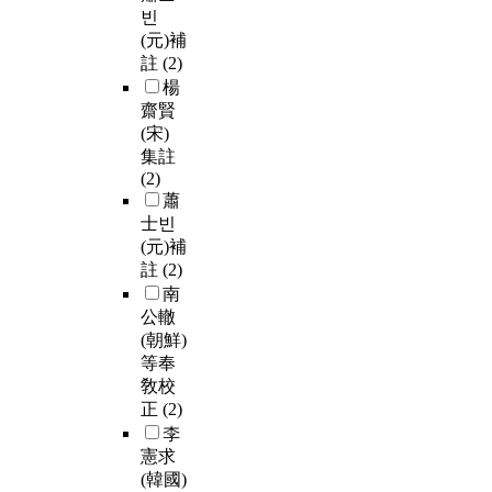
빈
(元)補
註
(2)
楊
齋賢
(宋)
集註
(2)
蕭
士빈
(元)補
註
(2)
南
公轍
(朝鮮)
等奉
敎校
正
(2)
李
憲求
(韓國)