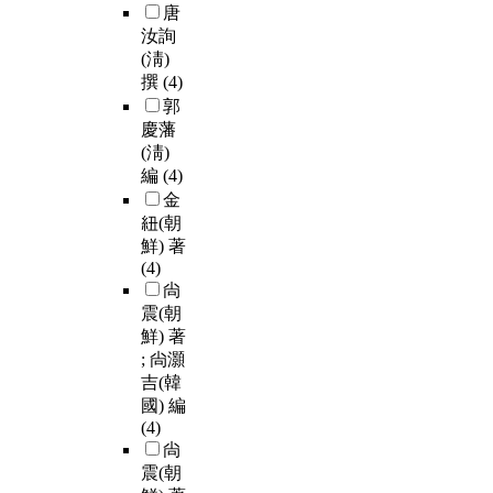
唐
汝詢
(淸)
撰
(4)
郭
慶藩
(淸)
編
(4)
金
紐(朝
鮮) 著
(4)
尙
震(朝
鮮) 著
; 尙灝
吉(韓
國) 編
(4)
尙
震(朝