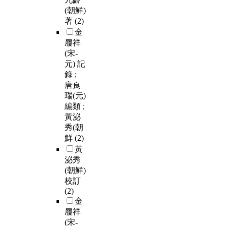
(朝鮮)
著
(2)
金
履祥
(宋-
元) 記
錄 ;
唐良
瑞(元)
編類 ;
黃泌
秀(朝
鮮
(2)
黃
泌秀
(朝鮮)
校訂
(2)
金
履祥
(宋-