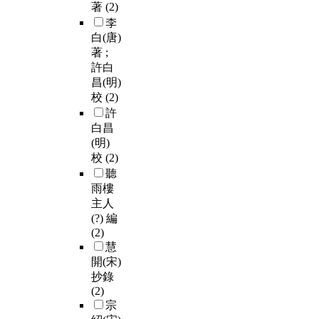
著
(2)
李
白(唐)
著 ;
許白
昌(明)
校
(2)
許
白昌
(明)
校
(2)
聽
雨樓
主人
(?) 編
(2)
慧
開(宋)
抄錄
(2)
宗