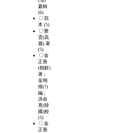
(淸)
纂輯
(6)
寫
本
(5)
覺
雲(高
麗) 著
(5)
金
正善
(朝鮮)
著 ;
金翊
煥(?)
編 ;
洪命
熹(韓
國)校
(5)
金
正善