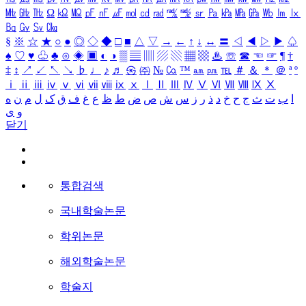
㎒
㎓
㎔
Ω
㏀
㏁
㎊
㎋
㎌
㏖
㏅
㎭
㎮
㎯
㏛
㎩
㎪
㎫
㎬
㏝
㏐
㏓
㏃
㏉
㏜
㏆
§
※
☆
★
○
●
◎
◇
◆
□
■
△
▽
→
←
↑
↓
↔
〓
◁
◀
▷
▶
♤
♠
♡
♥
♧
♣
⊙
◈
▣
◐
◑
▒
▤
▥
▨
▧
▦
▩
♨
☏
☎
☜
☞
¶
†
‡
↕
↗
↙
↖
↘
♭
♩
♪
♬
㉿
㈜
№
㏇
™
㏂
㏘
℡
＃
＆
＊
＠
ª
º
ⅰ
ⅱ
ⅲ
ⅳ
ⅴ
ⅵ
ⅶ
ⅷ
ⅸ
ⅹ
Ⅰ
Ⅱ
Ⅲ
Ⅳ
Ⅴ
Ⅵ
Ⅶ
Ⅷ
Ⅸ
Ⅹ
ا
ب
ت
ث
ج
ح
خ
د
ذ
ر
ز
س
ش
ص
ض
ط
ظ
ع
غ
ف
ق
ک
ل
م
ن
ه
و
ی
닫기
통합검색
국내학술논문
학위논문
해외학술논문
학술지