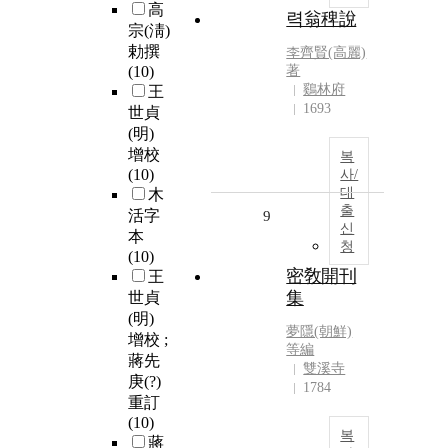
高
력翁稗說
宗(淸)
勅撰
李齊賢(高麗)
(10)
著
鷄林府
王
1693
世貞
(明)
增校
복
(10)
사/
대
木
출
活字
9
신
本
청
(10)
密敎開刊
王
集
世貞
(明)
夢隱(朝鮮)
增校 ;
等編
蔣先
雙溪寺
庚(?)
1784
重訂
(10)
복
蔣