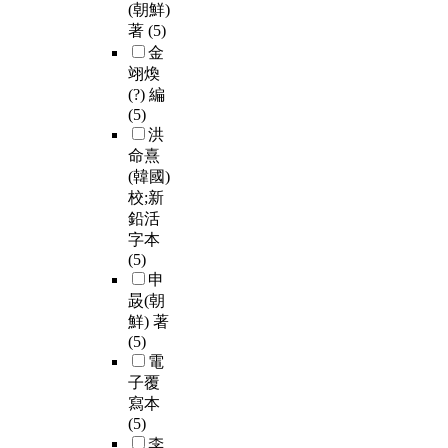
(朝鮮)
著
(5)
金
翊煥
(?) 編
(5)
洪
命熹
(韓國)
校;新
鉛活
字本
(5)
申
晸(朝
鮮) 著
(5)
電
子覆
寫本
(5)
李