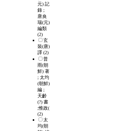
元) 記
錄 ;
唐良
瑞(元)
編類
(2)
玄
裝(唐)
譯
(2)
普
雨(朝
鮮) 著
; 太均
(朝鮮)
編 ;
天齡
(?) 書
;惟政(
(2)
太
均(朝