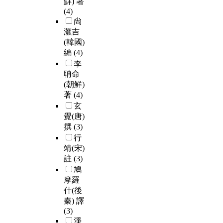
鮮) 著
(4)
尙
灝吉
(韓國)
編
(4)
李
聃命
(朝鮮)
著
(4)
玄
覺(唐)
撰
(3)
行
靖(宋)
註
(3)
鳩
摩羅
什(後
秦) 譯
(3)
淨