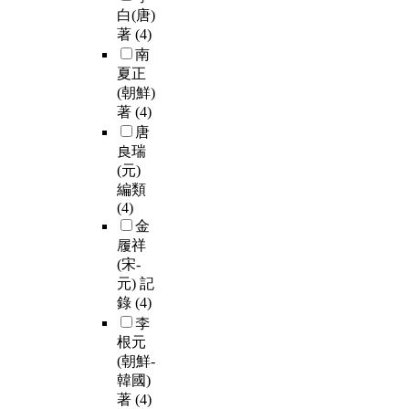
白(唐)
著
(4)
南
夏正
(朝鮮)
著
(4)
唐
良瑞
(元)
編類
(4)
金
履祥
(宋-
元) 記
錄
(4)
李
根元
(朝鮮-
韓國)
著
(4)