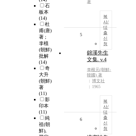
著
石
板本
복
(14)
사/
杜
대
甫(唐)
출
5
著 ;
신
李植
청
(朝鮮)
錦溪先生
批解
文集. v.4
(14)
奇
李根元(朝鮮-
大升
韓國) 著
(朝鮮)
博文社
1965
著
(11)
影
복
印本
사/
(11)
대
純
출
6
신
祖(朝
청
鮮),