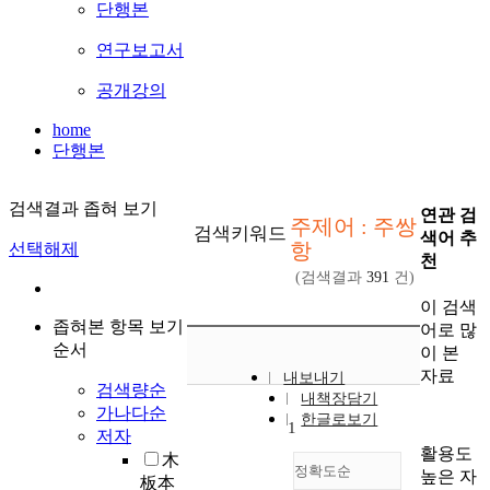
단행본
연구보고서
공개강의
home
단행본
검색결과 좁혀 보기
연관 검
주제어 : 주쌍
검색키워드
색어 추
항
선택해제
천
(검색결과
391
건)
이 검색
좁혀본 항목 보기
어로 많
순서
이 본
자료
내보내기
검색량순
내책장담기
가나다순
한글로보기
1
저자
활용도
木
정확도순
높은 자
板本