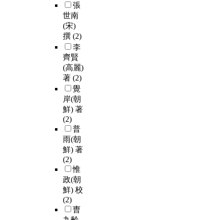
張
世南
(宋)
撰
(2)
李
齊賢
(高麗)
著
(2)
覺
岸(朝
鮮) 著
(2)
普
雨(朝
鮮) 著
(2)
惟
政(朝
鮮) 校
(2)
曺
九齡