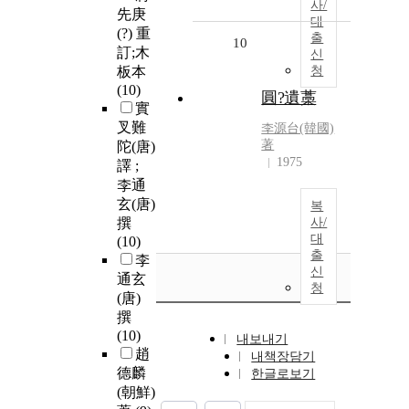
사/
先庚
대
(?) 重
출
10
訂;木
신
板本
청
(10)
圓?遺藁
實
叉難
李源台(韓國)
著
陀(唐)
1975
譯 ;
李通
玄(唐)
복
撰
사/
대
(10)
출
李
신
通玄
청
(唐)
撰
(10)
내보내기
趙
내책장담기
德麟
한글로보기
(朝鮮)