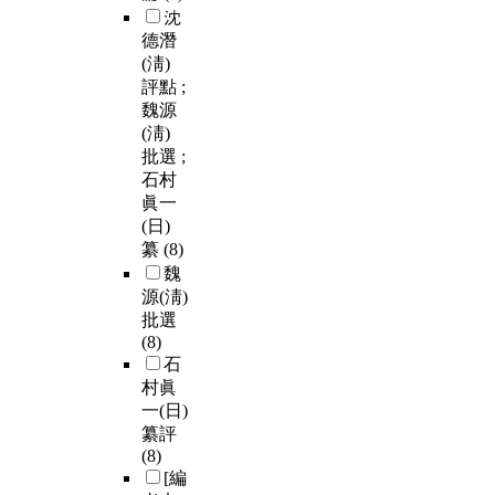
沈
德潛
(淸)
評點 ;
魏源
(淸)
批選 ;
石村
眞一
(日)
纂
(8)
魏
源(淸)
批選
(8)
石
村眞
一(日)
纂評
(8)
[編