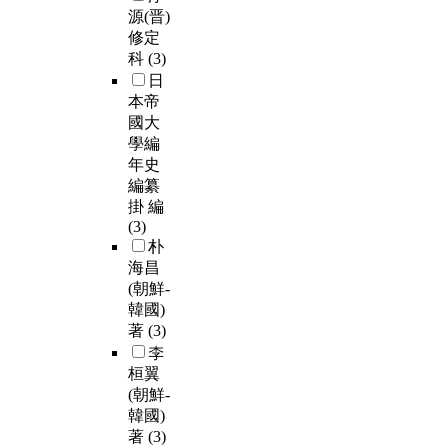
源(晋)
修定
科
(3)
日
本帝
國大
學編
年史
編纂
掛 編
(3)
朴
海昌
(朝鮮-
韓國)
著
(3)
李
桓翼
(朝鮮-
韓國)
著
(3)