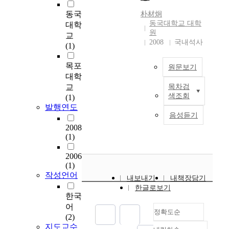
버에 비해 매우 제한된
동국
朴材炯
자원을 갖는다. 특히
동국대학교 대학
대학
클라이언트가 갖는 이
원
교
동성과 휴대 용이성으
2008
국내석사
(1)
로 인해 이동 클라이언
트의 배터리 용량이 제
목포
원문보기
한적일 수밖에 없으며,
대학
클라이언트에서의 전
교
목차검
T
력 소비 정도가 클라이
색조회
(1)
h
언트의 유용성을 결정
발행연도
e
짓는 중요한 요인 중의
음성듣기
t
하나이다. 이동 클라이
2008
h
언트의 전력 소모를 줄
(1)
i
이기 위해서는 이동 클
r
라이언트가 데이터를
2006
d
수신하기 위해 방송 채
(1)
g
널을 감시하는 시간,
작성언어
내보내기
내책장담기
e
즉 적응시간을 감소시
한글로보기
n
키는 것이 요구된다.
한국
e
이를 위해서는 이동 클
어
정확도순
r
라이언트가 요청한 데
(2)
a
이터를 전달받는 시점
지도교수