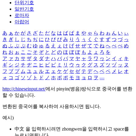
단위기호
일반기호
로마자
아랍어
あ
ぁ
か
が
さ
ざ
た
だ
な
は
ば
ぱ
ま
や
ゃ
ら
わ
ゎ
ん
い
ぃ
き
ぎ
し
じ
ち
ぢ
に
ひ
び
ぴ
み
り
う
ぅ
く
ぐ
す
ず
つ
づ
っ
ぬ
ふ
ぶ
ぷ
む
ゆ
ゅ
る
え
ぇ
け
げ
せ
ぜ
て
で
ね
へ
べ
ぺ
め
れ
お
ぉ
こ
ご
そ
ぞ
と
ど
の
ほ
ぼ
ぽ
も
よ
ょ
ろ
を
ア
ァ
カ
サ
ザ
タ
ダ
ナ
ハ
バ
パ
マ
ヤ
ャ
ラ
ワ
ヮ
ン
イ
ィ
キ
ギ
シ
ジ
チ
ヂ
ニ
ヒ
ビ
ピ
ミ
リ
ウ
ゥ
ク
グ
ス
ズ
ツ
ヅ
ッ
ヌ
フ
ブ
プ
ム
ユ
ュ
ル
エ
ェ
ケ
ゲ
セ
ゼ
テ
デ
ヘ
ベ
ペ
メ
レ
オ
ォ
コ
ゴ
ソ
ゾ
ト
ド
ノ
ホ
ボ
ポ
モ
ヨ
ョ
ロ
ヲ
―
http://chineseinput.net/
에서 pinyin(병음)방식으로 중국어를 변환
할 수 있습니다.
변환된 중국어를 복사하여 사용하시면 됩니다.
예시)
中文 을 입력하시려면
zhongwen
을 입력하시고 space를
누르시면됩니다.