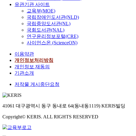
는 주문형 데이터 방송
유관기관 사이트
o
환경에서 이동 클라이
교육부(MOE)
r
언트의 전력 소모를 감
국립장애인도서관(NLD)
t
소시키기 위해 방송 인
국립중앙도서관(NL)
a
덱스와 방송 데이타의
국회도서관(NAL)
b
구성 방법을 제안하고,
연구윤리정보포털(CRE)
l
제안 방법의 효용성을
e
사이언스온 (ScienceON)
검증하는 것을 목표로
i
한다. 이를 위해 개별
이용약관
s
데이터 항목에 대해서
개인정보처리방침
a
방송 시점 정보를 포함
개인정보 재동의
p
하도록 하여 이동 클라
p
기관소개
이언트의 적응시간을
e
감소시킬 수 있는 방송
저작물 게시중단요청
a
인덱스 구성 방법을 제
r
안한다. 또한, 방송 데
e
이터를 수신하는 이동
d
클라이언트가 다음 인
41061 대구광역시 동구 동내로 64(동내동1119) KERIS빌딩
b
덱스의 위치를 식별할
y
수 있도록 하여 다음
Copyright© KERIS. ALL RIGHTS RESERVED
s
인덱스가 방송될 때까
u
지 클라이언트가 수면
i
모드에서 대기함으로