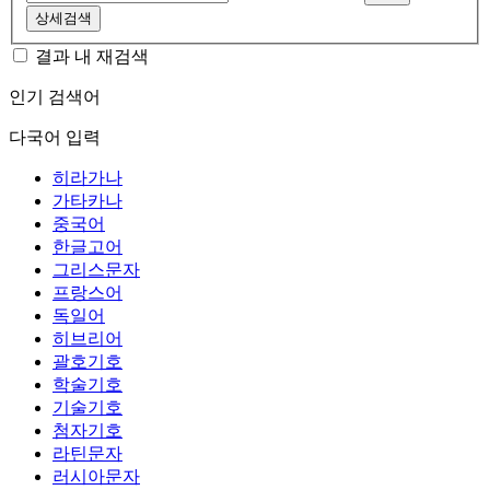
상세검색
결과 내 재검색
인기 검색어
다국어 입력
히라가나
가타카나
중국어
한글고어
그리스문자
프랑스어
독일어
히브리어
괄호기호
학술기호
기술기호
첨자기호
라틴문자
러시아문자