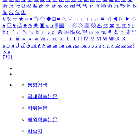
㎒
㎓
㎔
Ω
㏀
㏁
㎊
㎋
㎌
㏖
㏅
㎭
㎮
㎯
㏛
㎩
㎪
㎫
㎬
㏝
㏐
㏓
㏃
㏉
㏜
㏆
§
※
☆
★
○
●
◎
◇
◆
□
■
△
▽
→
←
↑
↓
↔
〓
◁
◀
▷
▶
♤
♠
♡
♥
♧
♣
⊙
◈
▣
◐
◑
▒
▤
▥
▨
▧
▦
▩
♨
☏
☎
☜
☞
¶
†
‡
↕
↗
↙
↖
↘
♭
♩
♪
♬
㉿
㈜
№
㏇
™
㏂
㏘
℡
＃
＆
＊
＠
ª
º
ⅰ
ⅱ
ⅲ
ⅳ
ⅴ
ⅵ
ⅶ
ⅷ
ⅸ
ⅹ
Ⅰ
Ⅱ
Ⅲ
Ⅳ
Ⅴ
Ⅵ
Ⅶ
Ⅷ
Ⅸ
Ⅹ
ا
ب
ت
ث
ج
ح
خ
د
ذ
ر
ز
س
ش
ص
ض
ط
ظ
ع
غ
ف
ق
ک
ل
م
ن
ه
و
ی
닫기
통합검색
국내학술논문
학위논문
해외학술논문
학술지