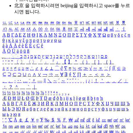
北京 을 입력하시려면
beijing
을 입력하시고 space를 누르
시면 됩니다.
ㅥ
ㅦ
ㅧ
ㅨ
ㅩ
ㅪ
ㅫ
ㅬ
ㅭ
ㅮ
ㅯ
ㅰ
ㅱ
ㅲ
ㅳ
ㅴ
ㅵ
ㅶ
ㅷ
ㅸ
ㅹ
ㅺ
ㅻ
ㅼ
ㅽ
ㅾ
ㅿ
ㆀ
ㆁ
ㆂ
ㆃ
ㆄ
ㆅ
ㆆ
ㆇ
ㆈ
ㆉ
ㆊ
ㆋ
ㆌ
ㆍ
ㆎ
Α
Β
Γ
Δ
Ε
Ζ
Η
Θ
Ι
Κ
Λ
Μ
Ν
Ξ
Ο
Π
Ρ
Σ
Τ
Υ
Φ
Χ
Ψ
Ω
α
β
γ
δ
ε
ζ
η
θ
ι
κ
λ
μ
ν
ξ
ο
π
ρ
σ
τ
υ
φ
χ
ψ
ω
á
à
Á
À
é
è
É
È
ç
Ç
ê
Ä
Ö
Ü
ä
ö
ü
ß
ְ
ֳ
ֲ
ֱ
ָ
ַ
ֵ
ֶ
ִ
ֹ
ּ
ֻ
ׂ
ׁ
ּ
ב
ה
נ
מ
צ
ת
ץ
ש
ד
ג
כ
ע
י
ח
ל
ך
ף
ק
ר
א
ט
ו
ן
ם
פ
‘
’
“
”
〔
〕
〈
〉
「
」
『
』
【
】
＂
（
）
［
］
｛
｝
±
×
÷
≠
≤
≥
∞
∴
♂
♀
∠
⊥
⌒
∂
∇
≡
≒
≪
≫
√
∽
∝
∵
∫
∬
∈
∋
⊆
⊇
⊂
⊃
∪
∩
∧
∨
￢
⇒
⇔
∀
∃
∮
∑
∏
＋
－
＜
＝
＞
、
。
·
‥
…
¨
〃
―
∥
＼
∼
´
～
ˇ
˘
˝
˚
˙
¸
˛
¡
¿
ː
！
＇
，
．
／
：
；
？
＾
＿
｀
｜
½
⅓
⅔
¼
¾
⅛
⅜
⅝
⅞
¹
²
³
⁴
ⁿ
₁
₂
₃
₄
Æ
Ð
Ħ
Ĳ
Ł
Ø
Œ
Þ
Ŧ
Ŋ
æ
đ
ð
ħ
ı
ĳ
ĸ
ŀ
ł
ø
œ
ß
þ
ŧ
ŋ
ŉ
А
Б
В
Г
Д
Е
Ё
Ж
З
И
Й
К
Л
М
Н
О
П
Р
С
Т
У
Ф
Х
Ц
Ч
Ш
Щ
Ъ
Ы
Ь
Э
Ю
Я
а
б
в
г
д
е
ё
ж
з
и
й
к
л
м
н
о
п
р
с
т
у
ф
х
ц
ч
ш
щ
ъ
ы
ь
э
ю
я
′
″
℃
Å
￠
￡
￥
¤
℉
‰
＄
％
Ｆ
￦
㎕
㎖
㎗
ℓ
㎘
㏄
㎣
㎤
㎥
㎦
㎙
㎚
㎛
㎜
㎝
㎞
㎟
㎠
㎡
㎢
㏊
㎍
㎎
㎏
㏏
㎈
㎉
㏈
㎧
㎨
㎰
㎱
㎲
㎳
㎴
㎵
㎶
㎷
㎸
㎹
㎀
㎁
㎂
㎃
㎄
㎺
㎻
㎽
㎾
㎿
㎐
㎑