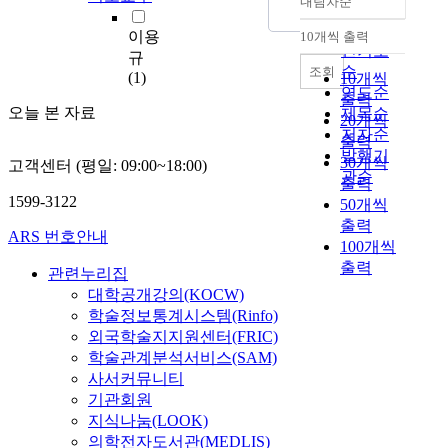
내림차순
t
정확도
을 미리 알 수 있도록
i
순
사전에 알려주는 방송
이용
10개씩 출력
내림차순
o
인기도
인덱스 기법을 사용한
규
n
다. 주기적 데이터 방
순
조회
(1)
10개씩
o
송 환경에서는 방송 전
연도순
출력
f
에 미리 결정되어 정해
오늘 본 자료
제목순
20개씩
a
진 순서에 따라 방송
저자순
출력
h
대상 데이터 집합이 반
발행기
30개씩
고객센터 (평일: 09:00~18:00)
i
복적으로 방송된다. 그
관순
출력
g
러므로 인덱스 정보를
1599-3122
50개씩
h
얻고 구성하는 것이 용
출력
l
이하다. 그러나 주문형
ARS 번호안내
100개씩
y
데이터 방송 환경에서
출력
e
는 데이터 방송의 순서
관련누리집
f
가 미리 결정되지 않고
대학공개강의(KOCW)
f
클라이언트의 요청에
학술정보통계시스템(Rinfo)
i
따라 방송 중에 동적으
외국학술지지원센터(FRIC)
c
로 결정된다. 그러므로
학술관계분석서비스(SAM)
i
방송 인덱스 구성을 위
사서커뮤니티
e
한 정보를 방송 이전에
기관회원
n
미리 획득하는 것이 쉽
지식나눔(LOOK)
t
지 않다. 본 논문에서
의학전자도서관(MEDLIS)
p