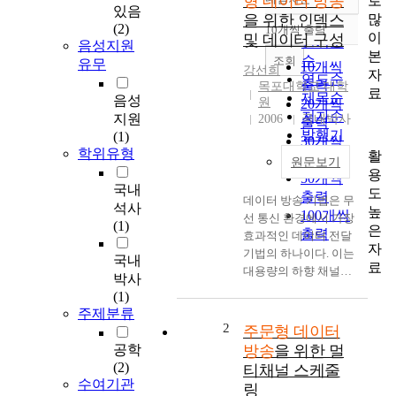
형 데이터 방송
로
정확도
있음
많
을 위한 인덱스
순
(2)
10개씩 출력
내림차순
이
및 데이터 구성
인기도
음성지원
본
순
조회
유무
10개씩
강선희
자
연도순
출력
목포대학교 대학
료
제목순
음성
원
20개씩
저자순
지원
2006
국내박사
출력
발행기
(1)
30개씩
학위유형
관순
활
출력
원문보기
용
50개씩
국내
도
출력
데이터 방송 기법은 무
석사
높
100개씩
선 통신 환경에서 가장
(1)
은
출력
효과적인 데이터 전달
자
기법의 하나이다. 이는
국내
료
대용량의 하향 채널과
박사
제한된 대역폭의 상향
(1)
채널을 가진 무선 통신
주제분류
환경의 특성을 매우 효
2
주문형 데이터
과적으로 활용할 수 있
공학
방송
을 위한 멀
기 때문이다. 이동 클
(2)
티채널 스케줄
라이언트는 가용 메모
수여기관
링
리, CPU, 배터리 등 서