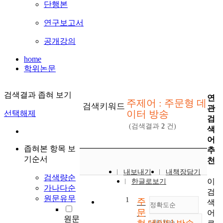
단행본
연구보고서
공개강의
home
학위논문
검색결과 좁혀 보기
연
주제어 : 주문형 데
검색키워드
관
이터 방송
선택해제
검
(검색결과
2
건)
색
어
좁혀본 항목 보
추
기순서
천
내보내기
내책장담기
검색량순
이
한글로보기
가나다순
검
원문유무
1
주
색
정확도순
문
어
원문
내림차순