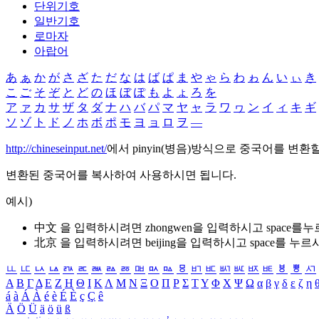
단위기호
일반기호
로마자
아랍어
あ
ぁ
か
が
さ
ざ
た
だ
な
は
ば
ぱ
ま
や
ゃ
ら
わ
ゎ
ん
い
ぃ
き
こ
ご
そ
ぞ
と
ど
の
ほ
ぼ
ぽ
も
よ
ょ
ろ
を
ア
ァ
カ
サ
ザ
タ
ダ
ナ
ハ
バ
パ
マ
ヤ
ャ
ラ
ワ
ヮ
ン
イ
ィ
キ
ギ
ソ
ゾ
ト
ド
ノ
ホ
ボ
ポ
モ
ヨ
ョ
ロ
ヲ
―
http://chineseinput.net/
에서 pinyin(병음)방식으로 중국어를 변환
변환된 중국어를 복사하여 사용하시면 됩니다.
예시)
中文 을 입력하시려면
zhongwen
을 입력하시고 space를
北京 을 입력하시려면
beijing
을 입력하시고 space를 누르
ㅥ
ㅦ
ㅧ
ㅨ
ㅩ
ㅪ
ㅫ
ㅬ
ㅭ
ㅮ
ㅯ
ㅰ
ㅱ
ㅲ
ㅳ
ㅴ
ㅵ
ㅶ
ㅷ
ㅸ
ㅹ
ㅺ
Α
Β
Γ
Δ
Ε
Ζ
Η
Θ
Ι
Κ
Λ
Μ
Ν
Ξ
Ο
Π
Ρ
Σ
Τ
Υ
Φ
Χ
Ψ
Ω
α
β
γ
δ
ε
ζ
η
á
à
Á
À
é
è
É
È
ç
Ç
ê
Ä
Ö
Ü
ä
ö
ü
ß