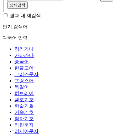
상세검색
결과 내 재검색
인기 검색어
다국어 입력
히라가나
가타카나
중국어
한글고어
그리스문자
프랑스어
독일어
히브리어
괄호기호
학술기호
기술기호
첨자기호
라틴문자
러시아문자