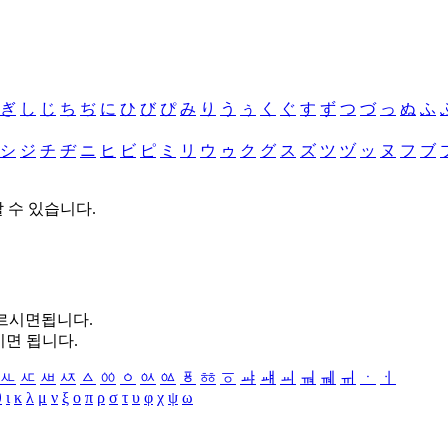
ぎ
し
じ
ち
ぢ
に
ひ
び
ぴ
み
り
う
ぅ
く
ぐ
す
ず
つ
づ
っ
ぬ
ふ
シ
ジ
チ
ヂ
ニ
ヒ
ビ
ピ
ミ
リ
ウ
ゥ
ク
グ
ス
ズ
ツ
ヅ
ッ
ヌ
フ
ブ
할 수 있습니다.
누르시면됩니다.
시면 됩니다.
ㅻ
ㅼ
ㅽ
ㅾ
ㅿ
ㆀ
ㆁ
ㆂ
ㆃ
ㆄ
ㆅ
ㆆ
ㆇ
ㆈ
ㆉ
ㆊ
ㆋ
ㆌ
ㆍ
ㆎ
θ
ι
κ
λ
μ
ν
ξ
ο
π
ρ
σ
τ
υ
φ
χ
ψ
ω