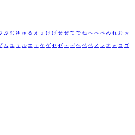
ぶ
ぷ
む
ゆ
ゅ
る
え
ぇ
け
げ
せ
ぜ
て
で
ね
へ
べ
ぺ
め
れ
お
ぉ
プ
ム
ユ
ュ
ル
エ
ェ
ケ
ゲ
セ
ゼ
テ
デ
ヘ
ベ
ペ
メ
レ
オ
ォ
コ
ゴ