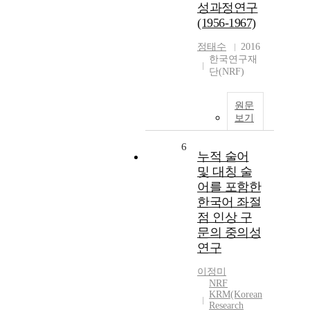
성과정연구
(1956-1967)
정태수
2016
한국연구재
단(NRF)
원문
보기
6
누적 술어
및 대칭 술
어를 포함한
한국어 좌절
점 인상 구
문의 중의성
연구
이정미
NRF
KRM(Korean
Research