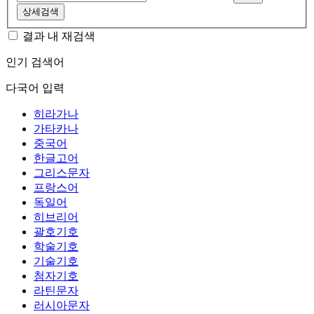
상세검색
결과 내 재검색
인기 검색어
다국어 입력
히라가나
가타카나
중국어
한글고어
그리스문자
프랑스어
독일어
히브리어
괄호기호
학술기호
기술기호
첨자기호
라틴문자
러시아문자