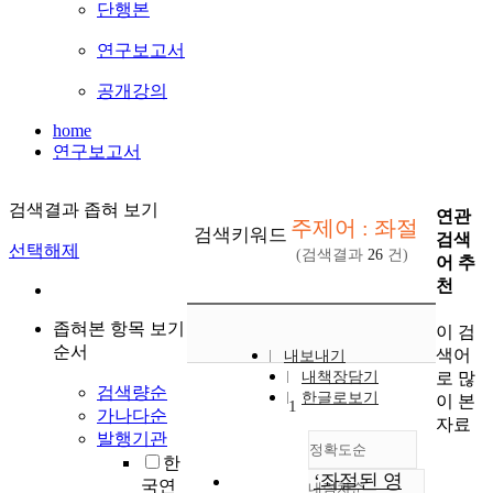
단행본
연구보고서
공개강의
home
연구보고서
검색결과 좁혀 보기
연관
주제어 : 좌절
검색키워드
검색
선택해제
(검색결과
26
건)
어 추
천
좁혀본 항목 보기
이 검
순서
색어
내보내기
로 많
내책장담기
검색량순
한글로보기
이 본
1
가나다순
자료
발행기관
정확도순
한
‘좌절된 영
국연
내림차순