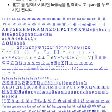
北京 을 입력하시려면
beijing
을 입력하시고 space를 누르
시면 됩니다.
ㅥ
ㅦ
ㅧ
ㅨ
ㅩ
ㅪ
ㅫ
ㅬ
ㅭ
ㅮ
ㅯ
ㅰ
ㅱ
ㅲ
ㅳ
ㅴ
ㅵ
ㅶ
ㅷ
ㅸ
ㅹ
ㅺ
ㅻ
ㅼ
ㅽ
ㅾ
ㅿ
ㆀ
ㆁ
ㆂ
ㆃ
ㆄ
ㆅ
ㆆ
ㆇ
ㆈ
ㆉ
ㆊ
ㆋ
ㆌ
ㆍ
ㆎ
Α
Β
Γ
Δ
Ε
Ζ
Η
Θ
Ι
Κ
Λ
Μ
Ν
Ξ
Ο
Π
Ρ
Σ
Τ
Υ
Φ
Χ
Ψ
Ω
α
β
γ
δ
ε
ζ
η
θ
ι
κ
λ
μ
ν
ξ
ο
π
ρ
σ
τ
υ
φ
χ
ψ
ω
á
à
Á
À
é
è
É
È
ç
Ç
ê
Ä
Ö
Ü
ä
ö
ü
ß
ְ
ֳ
ֲ
ֱ
ָ
ַ
ֵ
ֶ
ִ
ֹ
ּ
ֻ
ׂ
ׁ
ּ
ב
ה
נ
מ
צ
ת
ץ
ש
ד
ג
כ
ע
י
ח
ל
ך
ף
ק
ר
א
ט
ו
ן
ם
פ
‘
’
“
”
〔
〕
〈
〉
「
」
『
』
【
】
＂
（
）
［
］
｛
｝
±
×
÷
≠
≤
≥
∞
∴
♂
♀
∠
⊥
⌒
∂
∇
≡
≒
≪
≫
√
∽
∝
∵
∫
∬
∈
∋
⊆
⊇
⊂
⊃
∪
∩
∧
∨
￢
⇒
⇔
∀
∃
∮
∑
∏
＋
－
＜
＝
＞
、
。
·
‥
…
¨
〃
―
∥
＼
∼
´
～
ˇ
˘
˝
˚
˙
¸
˛
¡
¿
ː
！
＇
，
．
／
：
；
？
＾
＿
｀
｜
½
⅓
⅔
¼
¾
⅛
⅜
⅝
⅞
¹
²
³
⁴
ⁿ
₁
₂
₃
₄
Æ
Ð
Ħ
Ĳ
Ł
Ø
Œ
Þ
Ŧ
Ŋ
æ
đ
ð
ħ
ı
ĳ
ĸ
ŀ
ł
ø
œ
ß
þ
ŧ
ŋ
ŉ
А
Б
В
Г
Д
Е
Ё
Ж
З
И
Й
К
Л
М
Н
О
П
Р
С
Т
У
Ф
Х
Ц
Ч
Ш
Щ
Ъ
Ы
Ь
Э
Ю
Я
а
б
в
г
д
е
ё
ж
з
и
й
к
л
м
н
о
п
р
с
т
у
ф
х
ц
ч
ш
щ
ъ
ы
ь
э
ю
я
′
″
℃
Å
￠
￡
￥
¤
℉
‰
＄
％
Ｆ
￦
㎕
㎖
㎗
ℓ
㎘
㏄
㎣
㎤
㎥
㎦
㎙
㎚
㎛
㎜
㎝
㎞
㎟
㎠
㎡
㎢
㏊
㎍
㎎
㎏
㏏
㎈
㎉
㏈
㎧
㎨
㎰
㎱
㎲
㎳
㎴
㎵
㎶
㎷
㎸
㎹
㎀
㎁
㎂
㎃
㎄
㎺
㎻
㎽
㎾
㎿
㎐
㎑