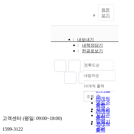
원문
보기
내보내기
내책장담기
한글로보기
정확도순
내림차순
정확도
순
10개씩 출력
내림차순
인기도
순
조회
10개씩
연도순
출력
제목순
20개씩
저자순
출력
고객센터 (평일: 09:00~18:00)
발행기
30개씩
관순
1599-3122
출력