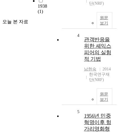
단(NRF)
1938
(1)
원문
오늘 본 자료
보기
4
관객반응을
위한 셰익스
피어의 실험
적 기법
남현숙
2014
한국연구재
단(NRF)
원문
보기
5
1956년 민중
혁명이후 헝
가리영화형