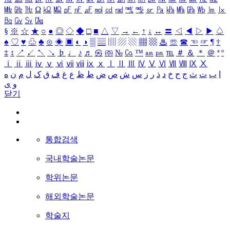
㎒
㎓
㎔
Ω
㏀
㏁
㎊
㎋
㎌
㏖
㏅
㎭
㎮
㎯
㏛
㎩
㎪
㎫
㎬
㏝
㏐
㏓
㏃
㏉
㏜
㏆
§
※
☆
★
○
●
◎
◇
◆
□
■
△
▽
→
←
↑
↓
↔
〓
◁
◀
▷
▶
♤
♠
♡
♥
♧
♣
⊙
◈
▣
◐
◑
▒
▤
▥
▨
▧
▦
▩
♨
☏
☎
☜
☞
¶
†
‡
↕
↗
↙
↖
↘
♭
♩
♪
♬
㉿
㈜
№
㏇
™
㏂
㏘
℡
＃
＆
＊
＠
ª
º
ⅰ
ⅱ
ⅲ
ⅳ
ⅴ
ⅵ
ⅶ
ⅷ
ⅸ
ⅹ
Ⅰ
Ⅱ
Ⅲ
Ⅳ
Ⅴ
Ⅵ
Ⅶ
Ⅷ
Ⅸ
Ⅹ
ا
ب
ت
ث
ج
ح
خ
د
ذ
ر
ز
س
ش
ص
ض
ط
ظ
ع
غ
ف
ق
ک
ل
م
ن
ه
و
ی
닫기
통합검색
국내학술논문
학위논문
해외학술논문
학술지