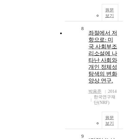
원문
보기
8
좌절에서 저
항으로: 미
국 사회부조
리소설에 나
타난 사회와
개인 정체성
탐색의 변화
양상 연구.
박용준
2014
한국연구재
단(NRF)
원문
보기
9