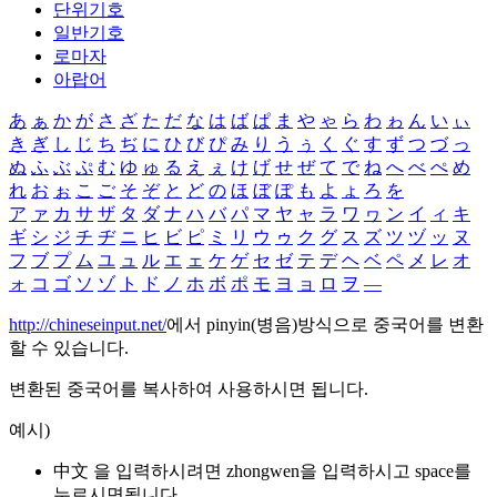
단위기호
일반기호
로마자
아랍어
あ
ぁ
か
が
さ
ざ
た
だ
な
は
ば
ぱ
ま
や
ゃ
ら
わ
ゎ
ん
い
ぃ
き
ぎ
し
じ
ち
ぢ
に
ひ
び
ぴ
み
り
う
ぅ
く
ぐ
す
ず
つ
づ
っ
ぬ
ふ
ぶ
ぷ
む
ゆ
ゅ
る
え
ぇ
け
げ
せ
ぜ
て
で
ね
へ
べ
ぺ
め
れ
お
ぉ
こ
ご
そ
ぞ
と
ど
の
ほ
ぼ
ぽ
も
よ
ょ
ろ
を
ア
ァ
カ
サ
ザ
タ
ダ
ナ
ハ
バ
パ
マ
ヤ
ャ
ラ
ワ
ヮ
ン
イ
ィ
キ
ギ
シ
ジ
チ
ヂ
ニ
ヒ
ビ
ピ
ミ
リ
ウ
ゥ
ク
グ
ス
ズ
ツ
ヅ
ッ
ヌ
フ
ブ
プ
ム
ユ
ュ
ル
エ
ェ
ケ
ゲ
セ
ゼ
テ
デ
ヘ
ベ
ペ
メ
レ
オ
ォ
コ
ゴ
ソ
ゾ
ト
ド
ノ
ホ
ボ
ポ
モ
ヨ
ョ
ロ
ヲ
―
http://chineseinput.net/
에서 pinyin(병음)방식으로 중국어를 변환
할 수 있습니다.
변환된 중국어를 복사하여 사용하시면 됩니다.
예시)
中文 을 입력하시려면
zhongwen
을 입력하시고 space를
누르시면됩니다.