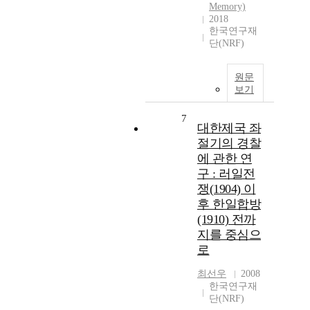
Memory)
2018
한국연구재
단(NRF)
원문
보기
7
대한제국 좌
절기의 경찰
에 관한 연
구 : 러일전
쟁(1904) 이
후 한일합방
(1910) 전까
지를 중심으
로
최선우
2008
한국연구재
단(NRF)