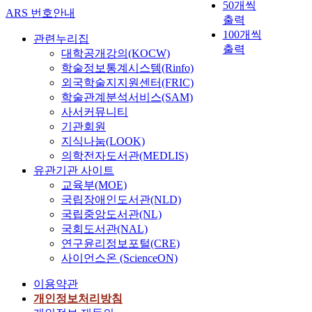
50개씩
ARS 번호안내
출력
100개씩
관련누리집
출력
대학공개강의(KOCW)
학술정보통계시스템(Rinfo)
외국학술지지원센터(FRIC)
학술관계분석서비스(SAM)
사서커뮤니티
기관회원
지식나눔(LOOK)
의학전자도서관(MEDLIS)
유관기관 사이트
교육부(MOE)
국립장애인도서관(NLD)
국립중앙도서관(NL)
국회도서관(NAL)
연구윤리정보포털(CRE)
사이언스온 (ScienceON)
이용약관
개인정보처리방침