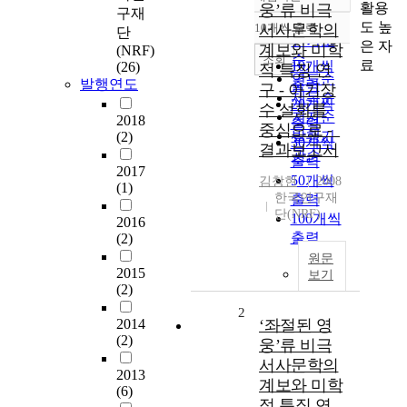
정확도
활용
웅’류 비극
구재
순
도 높
10개씩 출력
서사문학의
단
내림차순
인기도
은 자
계보와 미학
(NRF)
순
조회
료
10개씩
(26)
적 특징 연
연도순
발행연도
출력
구 - 아기장
제목순
20개씩
수 설화를
저자순
2018
출력
중심으로 -_
발행기
(2)
30개씩
결과보고서
관순
출력
2017
50개씩
김창현
2008
(1)
한국연구재
출력
단(NRF)
100개씩
2016
출력
(2)
원문
2015
보기
(2)
2
2014
‘좌절된 영
(2)
웅’류 비극
서사문학의
2013
계보와 미학
(6)
적 특징 연