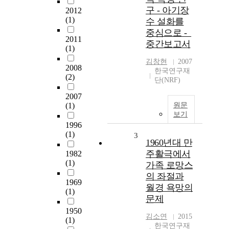
구 - 아기장
2012
(1)
수 설화를
중심으로 -_
2011
중간보고서
(1)
김창현
2007
2008
한국연구재
(2)
단(NRF)
2007
(1)
원문
보기
1996
(1)
3
1960년대 만
주활극에서
1982
(1)
가족 로망스
의 좌절과
1969
월경 욕망의
(1)
문제
1950
김소연
2015
(1)
한국연구재