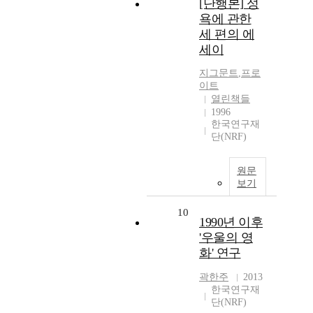
[단행본] 성
욕에 관한
세 편의 에
세이
지그문트
,
프로
이트
열린책들
1996
한국연구재
단(NRF)
원문
보기
10
1990년 이후
'우울의 영
화' 연구
곽한주
2013
한국연구재
단(NRF)