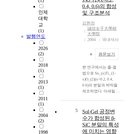
(1)
2
y
음
0.4, 0.6)의 합성
1
,
극
인제
및 구조분석
세
S
소
대학
기
y
재
김현정
교
첨
n
이
誠信女子大學校
(1)
단
t
지
大學院
발행연도
과
h
만
2004
국내석사
학
e
,
2026
기
s
구
(2)
원문보기
술
i
조
을
s
적
2018
본 연구에서는 졸-겔
선
o
불
(1)
법으로 Sn_(x)Ti_(1-
도
f
안
x)O_(2)(x=0.2, 0.4,
하
n
정
2013
0.6)의 분말과 박막을
는
a
성
(1)
제조하였다. 아세틸 아
핵
n
,
세테이트가 치환된
심
o
2011
낮
tin(Ⅳ) bis
재
(1)
-
은
(acetylacetonate)
료
c
5
전
Sol-Gel 공정변
2004
dichloride와 titanium
로
o
기
수가 합성된 β-
(2)
diisopropoxide
서
m
전
SiC 분말의 특성
bis(acetylacetonate)
정
p
도
에 미치는 영향
1998
solution을 용매로는
보
o