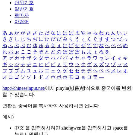
단위기호
일반기호
로마자
아랍어
あ
ぁ
か
が
さ
ざ
た
だ
な
は
ば
ぱ
ま
や
ゃ
ら
わ
ゎ
ん
い
ぃ
き
ぎ
し
じ
ち
ぢ
に
ひ
び
ぴ
み
り
う
ぅ
く
ぐ
す
ず
つ
づ
っ
ぬ
ふ
ぶ
ぷ
む
ゆ
ゅ
る
え
ぇ
け
げ
せ
ぜ
て
で
ね
へ
べ
ぺ
め
れ
お
ぉ
こ
ご
そ
ぞ
と
ど
の
ほ
ぼ
ぽ
も
よ
ょ
ろ
を
ア
ァ
カ
サ
ザ
タ
ダ
ナ
ハ
バ
パ
マ
ヤ
ャ
ラ
ワ
ヮ
ン
イ
ィ
キ
ギ
シ
ジ
チ
ヂ
ニ
ヒ
ビ
ピ
ミ
リ
ウ
ゥ
ク
グ
ス
ズ
ツ
ヅ
ッ
ヌ
フ
ブ
プ
ム
ユ
ュ
ル
エ
ェ
ケ
ゲ
セ
ゼ
テ
デ
ヘ
ベ
ペ
メ
レ
オ
ォ
コ
ゴ
ソ
ゾ
ト
ド
ノ
ホ
ボ
ポ
モ
ヨ
ョ
ロ
ヲ
―
http://chineseinput.net/
에서 pinyin(병음)방식으로 중국어를 변환
할 수 있습니다.
변환된 중국어를 복사하여 사용하시면 됩니다.
예시)
中文 을 입력하시려면
zhongwen
을 입력하시고 space를
누르시면됩니다.