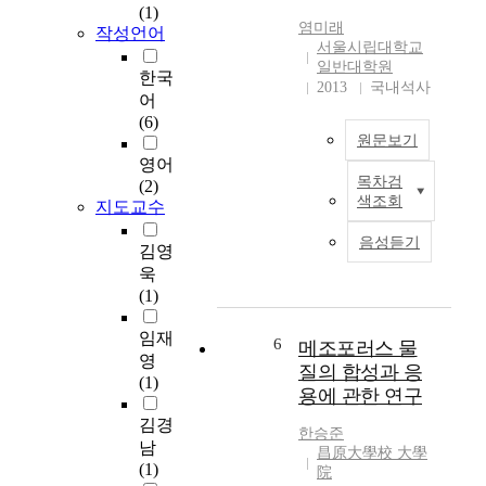
도
(1)
ethanol과 2-propanol
통
s
,
염미래
작성언어
을 사용하여 졸 용액을
신
i
그
서울시립대학교
합성하였고 FT-IR
,
t
리
일반대학원
한국
Spectroscopy로 반응
에
e
2013
국내석사
고
어
의 진행 정도를 관찰하
너
m
제
(6)
였다. 겔 분말들에 대
지
a
어
원문보기
한 열분석은 TG/DTA
,
t
되
영어
를 이용해 측정하였으
환
e
지
목차검
(2)
탄
며 FE-SEM을 통해 입
경
r
않
색조회
지도교수
화
자크기와 균일도를 관
,
i
은
규
찰하였다. 얻어진 겔
바
a
s
음성듣기
김영
소
분말에 대해 열처리 온
이
l
o
욱
(
도를 변화시키면서
오
s
l
(1)
s
FT-IR Spectroscopy,
등
a
i
i
XRD 등을 통해 구조
광
n
d
임재
l
6
변화를 관찰하였다.
범
메조포러스 물
d
e
영
i
XRD 분석 결과 낮은
위
t
질의 합성과 응
l
(1)
c
온도에서는 anatase상
한
h
e
용에 관한 연구
o
과 rutile 상이 보이다
산
e
c
김경
n
가 900 ℃ 이상의 온도
업
i
한승준
t
남
c
에서 rutile 상으로 전
영
昌原大學校 大學
r
r
(1)
a
院
이 되었으며 또한 tin
역
a
o