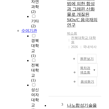
하
자연
법에 의한 합성
여
과학
과 그래핀 산화
제
(2)
물로 개질된
조
SiOx/C 음극재의
된
기타
연구
Z
(2)
i
수여기관
박소희
n
전북대학교 대학
c
경북
원
T
대학
2026
국내석사
i
교
t
(1)
a
원문보기
n
전북
목차검
a
S
대학
색조회
t
i
교
e
O
(1)
음성듣기
나
x
노
는
성신
복
높
여자
합
은
대학
체
이
3
교
나노합성기술을
의
론