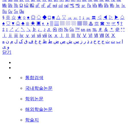
㎒
㎓
㎔
Ω
㏀
㏁
㎊
㎋
㎌
㏖
㏅
㎭
㎮
㎯
㏛
㎩
㎪
㎫
㎬
㏝
㏐
㏓
㏃
㏉
㏜
㏆
§
※
☆
★
○
●
◎
◇
◆
□
■
△
▽
→
←
↑
↓
↔
〓
◁
◀
▷
▶
♤
♠
♡
♥
♧
♣
⊙
◈
▣
◐
◑
▒
▤
▥
▨
▧
▦
▩
♨
☏
☎
☜
☞
¶
†
‡
↕
↗
↙
↖
↘
♭
♩
♪
♬
㉿
㈜
№
㏇
™
㏂
㏘
℡
＃
＆
＊
＠
ª
º
ⅰ
ⅱ
ⅲ
ⅳ
ⅴ
ⅵ
ⅶ
ⅷ
ⅸ
ⅹ
Ⅰ
Ⅱ
Ⅲ
Ⅳ
Ⅴ
Ⅵ
Ⅶ
Ⅷ
Ⅸ
Ⅹ
ا
ب
ت
ث
ج
ح
خ
د
ذ
ر
ز
س
ش
ص
ض
ط
ظ
ع
غ
ف
ق
ک
ل
م
ن
ه
و
ی
닫기
통합검색
국내학술논문
학위논문
해외학술논문
학술지