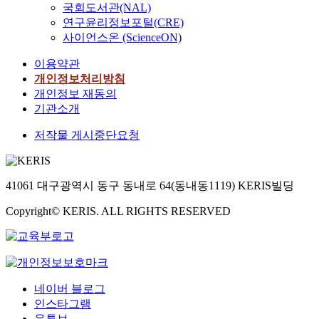
을
,
국회도서관(NAL)
c
i
i
g
향
실
연구윤리정보포털(CRE)
t
C
O
a
상
리
u
사이언스온 (ScienceON)
분
₃
n
시
케
r
말
는
d
키
이용약관
이
a
의
육
U
는
트
개인정보처리방침
l
중
방
V
전
등
개인정보 재동의
,
요
정
p
략
의
o
기관소개
성
계
r
을
다
p
이
구
o
체
저작물 게시중단요청
양
t
증
조
t
계
한
i
가
를
e
적
비
c
되
가
c
으
결
a
고
질
t
41061 대구광역시 동구 동내로 64(동내동1119) KERIS빌딩
로
정
l
있
경
i
조
성
,
다
Copyright© KERIS. ALL RIGHTS RESERVED
우
n
사
무
a
.
낮
g
하
기
n
이
은
f
였
물
d
에
유
i
다
질
u
본
전
b
.
을
l
연
손
e
S
네이버 블로그
합
t
구
실
r
i
인스타그램
성
r
에
과
s
O
유튜브