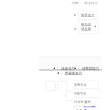
[Ru(bpy)_(3)]^(2+)
h
는
of Sn_(x)Ti_(1-x)O_(2)
1998
국내석사
화
t
r
relative to the bare
e
고
(x=0.2, 0.4, 0.6) made
학
u
a
electrode. The
t
출
through the spin
적
d
p
원문보기
electrochemical
h
력
coating method on
성
i
h
detection of DNA by
r
,
silicon wafer were
질
e
e
목차검
cyclic voltammetry
본
e
고
calcined with different
로
d
n
색조회
when the current is
연
e
주
heat treatments. The
인
.
e
saturated in the
구
r
파
coated layer became
해
I
o
presence of the
에
e
,
dense but was not
많
n
x
mediator appeared
서
s
고
homogeneous. The
은
c
i
more sensitive due to a
는
e
온
phase separation was
주
h
d
higher catalytic current
H
a
전
observed by TEM.
목
a
e
on the MCM-41
2
r
자
을
p
(
supported electrodes
O
c
재
받
t
G
내보내기
내책장담기
modified by amine,
2
h
료
고
e
O
한글로보기
thiol and carboxylic
-
e
등
있
r
)
acid functional groups.
a
s
의
다
1
를
The functional groups
정확도순
s
o
쓰
.
,
S
on the inner, outer,
s
n
임
Z
T
i
내림차순
dual surface of MCM-
i
정확도
t
이
n
h
O
41 interact and react
s
순
h
확
O
10개씩 출력
e
x
내림차순
with the NH_(2)
t
e
인기도
대
–
p
/
groups of DNA.
e
i