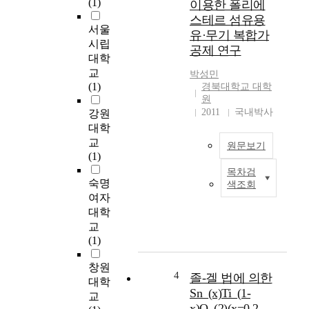
(1)
이용한 폴리에
형
용
스테르 섬유용
성
량
서울
유·무기 복합가
과
을
시립
공제 연구
특
갖
대학
성
는
교
박성민
을
유
(1)
경북대학교 대학
체
망
원
계
한
2011
국내박사
강원
적
리
대학
으
튬
교
원문보기
로
이
(1)
규
온
목차검
명
I
배
숙명
색조회
하
n
터
여자
였
t
리
대학
다
h
(
교
.
i
L
(1)
나
s
I
노
s
B
창원
소
t
s
4
졸-겔 법에 의한
대학
재
u
)
Sn_(x)Ti_(1-
교
는
d
용
x)O_(2)(x=0.2,