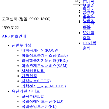
순
되
조회
T
r
10개씩
C
Ordered mesoporous
d
n
고
연도순
i
e
출력
음
materials with organic
졸
f
있
제목순
O
p
극
20개씩
group could find
-
l
다
저자순
₂
a
에
출력
applications as DNA
고객센터 (평일: 09:00~18:00)
겔
u
.
발행기
계
r
다
30개씩
sensors.
공
e
이
에
관순
a
기
1599-3122
출력
정
n
에
서
t
능
50개씩
에
c
따
형
i
ARS 번호안내
성
출력
의
e
른
성
o
첨
100개씩
해
o
입
관련누리집
되
n
가
출력
포
f
도
는
대학공개강의(KOCW)
s
제
스
d
및
다
학술정보통계시스템(Rinfo)
o
로
테
o
크
양
f
외국학술지지원센터(FRIC)
도
라
p
기
한
d
학술관계분석서비스(SAM)
입
이
i
등
화
e
하
사서커뮤니티
트
n
이
합
o
여
기관회원
,
g
제
물
d
L
지식나눔(LOOK)
엔
o
어
중
o
I
의학전자도서관(MEDLIS)
스
n
된
에
r
B
유관기관 사이트
테
s
고
서
i
s
교육부(MOE)
타
t
순
Z
z
성
국립장애인도서관(NLD)
이
r
도
n
i
능
국립중앙도서관(NL)
트
u
S
T
n