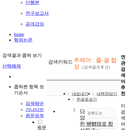
단행본
연구보고서
공개강의
home
학위논문
검색결과 좁혀 보기
연
주제어 : 졸-겔 합
검색키워드
관
성
선택해제
(검색결과
8
건)
검
색
어
좁혀본 항목 보
추
기순서
천
내보내기
내책장담기
한글로보기
검색량순
이
가나다순
1
다
검
정확도순
원문유무
양
색
한 방법으로 합
내림차순
어
정확도
원문