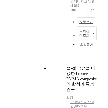
room temperature. The
한
s
인
인제대학교 일반
MCM-41 was used as
을
progress of reactions
세
f
대학원
해
adsorbent for
가
were monitored by FT-
라
2018
국내석사
o
실
biomolecules. Silica-
진
IR Spectroscopy. The
믹
r
제
supported organic
비
obtained Sn_(x)Ti_(1-
나
p
응
groups and DNA
원문보기
산
x)O_(2)(x=0.2, 0.4,
노
o
용
adsorption on surface
화
0.6) gel powders were
소
l
에
목차검
modified MCM-41
W
물
annealed in air with
재
y
는
색조회
were investigated by
e
계
different heat
는
e
한
FT-IR and UV-Vis
h
세
treatments. The
유
s
계
음성듣기
spectrometer. The use
a
라
structural changes were
전
t
가
of MCM-41 as the
v
믹
investigated by FT-IR
특
e
존
modification of
e
으
and XRD. The thermal
성
r
재
electrode sufaces were
c
로
analysis, particle size,
,
f
한
investigated
o
최
8
structure of
졸-겔 공정을 이
광
i
다
electrochemical
n
근
Sn_(x)Ti_(1-x)O_(2)
촉
용한 Forsterite-
b
.
properties of metal
d
고
(x=0.2, 0.4, 0.6) gel
매
e
PMMA composite
본
mediators with
u
순
powders were studied
성
r
연
의 합성과 특성
biomolecules. The
c
도
by TG/DTA, FE-SEM.
능
w
구
연구
modified ITO
t
탄
The average particle
,
e
에
electrodes increased
e
화
size was increased as
안
r
서
강진
peak currents for the
d
규
heat treatments were
정
e
숙명여자대학교
는
redox process of
t
소
increasing. The films
된
일반대학원
s
g