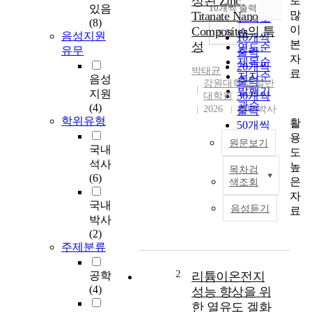
성된 Zinc
로
순
있음
10개씩 출력
내림차순
많
Titanate Nano
인기도
(8)
이
Composites의 특
순
조회
음성지원
10개씩
본
성
연도순
유무
출력
자
제목순
20개씩
박태균
료
저자순
음성
출력
강원대학교 일반
발행기
지원
30개씩
대학원
관순
(4)
2026
국내박사
출력
학위유형
활
50개씩
용
출력
원문보기
국내
도
100개씩
석사
높
출력
목차검
다
(6)
은
색조회
양
자
한
국내
음성듣기
료
합
박사
성
(2)
방
주제분류
법
을
2
공학
리튬이온전지
적
(4)
성능 향상을 위
용
한 열유도 겔화