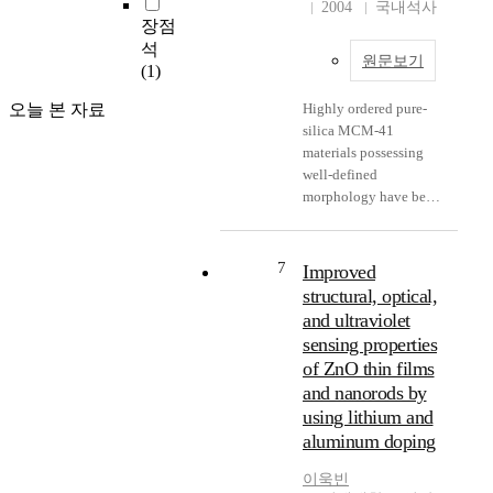
r
2004
국내석사
의 농도가 낮아짐에 따
에
p
l
장점
b
라 anatase 상은 나타
응
p
y
석
i
나지 않았다. Silicon
용
l
t
원문보기
(1)
d
wafer에 스핀코팅으로
되
i
e
e
제조된 박막은 치밀하
고
c
i
오늘 본 자료
Highly ordered pure-
)
고 균열이 없는 미세
있
a
n
silica MCM-41
는
조직을 보였으며 1100
으
t
t
materials possessing
우
℃에서는 입자 성장을
며
i
e
well-defined
수
관찰할 수 있었다. The
,
o
r
morphology have been
한
powders and thin films
특
n
f
successfully prepared
열
of Sn_(x)Ti_(1-x)O_(2)
히
s
a
with surfactant used as
기
(x=0.2, 0.4, 0.6) were
,
t
c
a template. The
7
Improved
계
synthesized by sol-gel
금
e
e
synthesis of
적
structural, optical,
process. Tin(Ⅳ) bis
속
c
(
mesoporous silica
특
(acetylacetonate)
and ultraviolet
산
h
S
material has received
성
dichloride and
화
sensing properties
n
E
considerable attention
및
titanium
물
o
of ZnO thin films
I
due to the need to
화
diisopropoxide
을
l
)
and nanorods by
develop more efficient
학
bis(acetylacetonate)
기
o
성
using lithium and
materials for catalysis,
적
solution were
반
g
장
separations, and
aluminum doping
안
dissolved in ethanol
으
i
으
chemical sensing. The
정
and 2-propanol at
로
e
로
이욱빈
surface modified
성