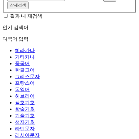
상세검색
결과 내 재검색
인기 검색어
다국어 입력
히라가나
가타카나
중국어
한글고어
그리스문자
프랑스어
독일어
히브리어
괄호기호
학술기호
기술기호
첨자기호
라틴문자
러시아문자