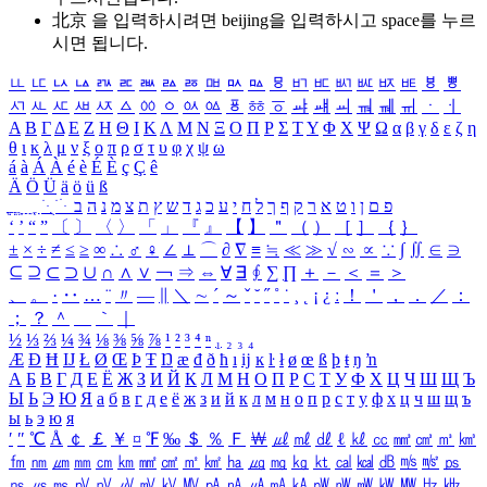
北京 을 입력하시려면
beijing
을 입력하시고 space를 누르
시면 됩니다.
ㅥ
ㅦ
ㅧ
ㅨ
ㅩ
ㅪ
ㅫ
ㅬ
ㅭ
ㅮ
ㅯ
ㅰ
ㅱ
ㅲ
ㅳ
ㅴ
ㅵ
ㅶ
ㅷ
ㅸ
ㅹ
ㅺ
ㅻ
ㅼ
ㅽ
ㅾ
ㅿ
ㆀ
ㆁ
ㆂ
ㆃ
ㆄ
ㆅ
ㆆ
ㆇ
ㆈ
ㆉ
ㆊ
ㆋ
ㆌ
ㆍ
ㆎ
Α
Β
Γ
Δ
Ε
Ζ
Η
Θ
Ι
Κ
Λ
Μ
Ν
Ξ
Ο
Π
Ρ
Σ
Τ
Υ
Φ
Χ
Ψ
Ω
α
β
γ
δ
ε
ζ
η
θ
ι
κ
λ
μ
ν
ξ
ο
π
ρ
σ
τ
υ
φ
χ
ψ
ω
á
à
Á
À
é
è
É
È
ç
Ç
ê
Ä
Ö
Ü
ä
ö
ü
ß
ְ
ֳ
ֲ
ֱ
ָ
ַ
ֵ
ֶ
ִ
ֹ
ּ
ֻ
ׂ
ׁ
ּ
ב
ה
נ
מ
צ
ת
ץ
ש
ד
ג
כ
ע
י
ח
ל
ך
ף
ק
ר
א
ט
ו
ן
ם
פ
‘
’
“
”
〔
〕
〈
〉
「
」
『
』
【
】
＂
（
）
［
］
｛
｝
±
×
÷
≠
≤
≥
∞
∴
♂
♀
∠
⊥
⌒
∂
∇
≡
≒
≪
≫
√
∽
∝
∵
∫
∬
∈
∋
⊆
⊇
⊂
⊃
∪
∩
∧
∨
￢
⇒
⇔
∀
∃
∮
∑
∏
＋
－
＜
＝
＞
、
。
·
‥
…
¨
〃
―
∥
＼
∼
´
～
ˇ
˘
˝
˚
˙
¸
˛
¡
¿
ː
！
＇
，
．
／
：
；
？
＾
＿
｀
｜
½
⅓
⅔
¼
¾
⅛
⅜
⅝
⅞
¹
²
³
⁴
ⁿ
₁
₂
₃
₄
Æ
Ð
Ħ
Ĳ
Ł
Ø
Œ
Þ
Ŧ
Ŋ
æ
đ
ð
ħ
ı
ĳ
ĸ
ŀ
ł
ø
œ
ß
þ
ŧ
ŋ
ŉ
А
Б
В
Г
Д
Е
Ё
Ж
З
И
Й
К
Л
М
Н
О
П
Р
С
Т
У
Ф
Х
Ц
Ч
Ш
Щ
Ъ
Ы
Ь
Э
Ю
Я
а
б
в
г
д
е
ё
ж
з
и
й
к
л
м
н
о
п
р
с
т
у
ф
х
ц
ч
ш
щ
ъ
ы
ь
э
ю
я
′
″
℃
Å
￠
￡
￥
¤
℉
‰
＄
％
Ｆ
￦
㎕
㎖
㎗
ℓ
㎘
㏄
㎣
㎤
㎥
㎦
㎙
㎚
㎛
㎜
㎝
㎞
㎟
㎠
㎡
㎢
㏊
㎍
㎎
㎏
㏏
㎈
㎉
㏈
㎧
㎨
㎰
㎱
㎲
㎳
㎴
㎵
㎶
㎷
㎸
㎹
㎀
㎁
㎂
㎃
㎄
㎺
㎻
㎽
㎾
㎿
㎐
㎑