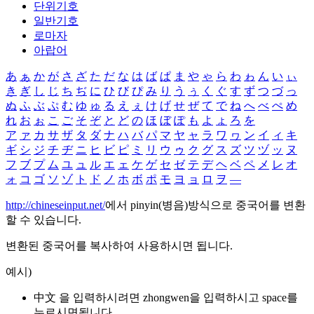
단위기호
일반기호
로마자
아랍어
あ
ぁ
か
が
さ
ざ
た
だ
な
は
ば
ぱ
ま
や
ゃ
ら
わ
ゎ
ん
い
ぃ
き
ぎ
し
じ
ち
ぢ
に
ひ
び
ぴ
み
り
う
ぅ
く
ぐ
す
ず
つ
づ
っ
ぬ
ふ
ぶ
ぷ
む
ゆ
ゅ
る
え
ぇ
け
げ
せ
ぜ
て
で
ね
へ
べ
ぺ
め
れ
お
ぉ
こ
ご
そ
ぞ
と
ど
の
ほ
ぼ
ぽ
も
よ
ょ
ろ
を
ア
ァ
カ
サ
ザ
タ
ダ
ナ
ハ
バ
パ
マ
ヤ
ャ
ラ
ワ
ヮ
ン
イ
ィ
キ
ギ
シ
ジ
チ
ヂ
ニ
ヒ
ビ
ピ
ミ
リ
ウ
ゥ
ク
グ
ス
ズ
ツ
ヅ
ッ
ヌ
フ
ブ
プ
ム
ユ
ュ
ル
エ
ェ
ケ
ゲ
セ
ゼ
テ
デ
ヘ
ベ
ペ
メ
レ
オ
ォ
コ
ゴ
ソ
ゾ
ト
ド
ノ
ホ
ボ
ポ
モ
ヨ
ョ
ロ
ヲ
―
http://chineseinput.net/
에서 pinyin(병음)방식으로 중국어를 변환
할 수 있습니다.
변환된 중국어를 복사하여 사용하시면 됩니다.
예시)
中文 을 입력하시려면
zhongwen
을 입력하시고 space를
누르시면됩니다.