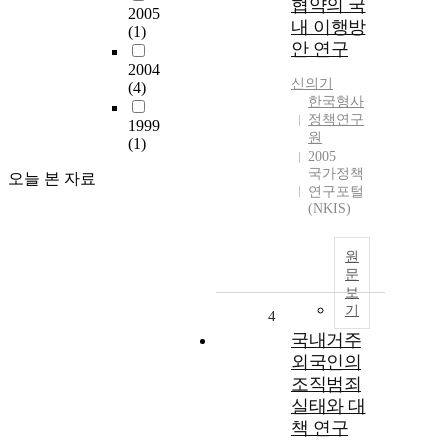
협약의 국
2005
내 이행방
(1)
안 연구
2004
신의기
(4)
한국형사
정책연구
1999
원
(1)
2005
국가정책
오늘 본 자료
연구포털
(NKIS)
원
문
보
기
4
국내거주
외국인의
조직범죄
실태와 대
책 연구