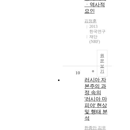
ㆍ역사적
요인
김정훈
2013
한국연구
재단
(NRF)
원
문
보
기
10
러시아 자
본주의 과
정 속의
'러시아 마
피야' 현상
및 행태 분
석
한종만
,
김우