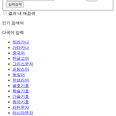
상세검색
결과 내 재검색
인기 검색어
다국어 입력
히라가나
가타카나
중국어
한글고어
그리스문자
프랑스어
독일어
히브리어
괄호기호
학술기호
기술기호
첨자기호
라틴문자
러시아문자