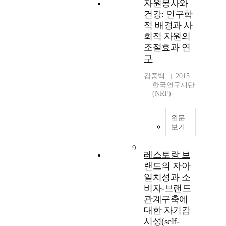
자원봉사와
건강: 인구학
적 배경과 사
회적 자원의
조절효과 연
구
김중백
2015
한국연구재단
(NRF)
원문
보기
9
레스토랑 브
랜드의 자아
일치성과 소
비자-브랜드
관계구축에
대한 자기감
시성(self-