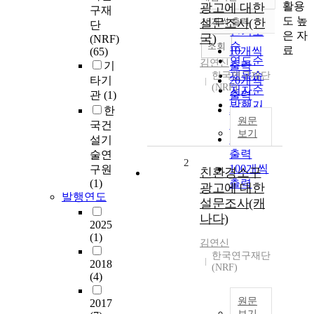
정확도
활용
광고에 대한
구재
순
도 높
설문조사(한
10개씩 출력
단
내림차순
인기도
은 자
국)
(NRF)
순
조회
료
10개씩
(65)
연도순
김연신
기
출력
제목순
한국연구재단
타기
20개씩
(NRF)
저자순
관
(1)
출력
발행기
30개씩
한
관순
원문
출력
국건
보기
50개씩
설기
출력
술연
2
100개씩
구원
친환경소구
(1)
출력
광고에 대한
발행연도
설문조사(캐
나다)
2025
(1)
김연신
한국연구재단
2018
(NRF)
(4)
원문
2017
보기