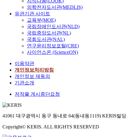
지식나눔(LOOK)
의학전자도서관(MEDLIS)
유관기관 사이트
교육부(MOE)
국립장애인도서관(NLD)
국립중앙도서관(NL)
국회도서관(NAL)
연구윤리정보포털(CRE)
사이언스온 (ScienceON)
이용약관
개인정보처리방침
개인정보 재동의
기관소개
저작물 게시중단요청
41061 대구광역시 동구 동내로 64(동내동1119) KERIS빌딩
Copyright© KERIS. ALL RIGHTS RESERVED