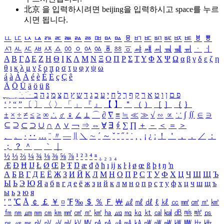
北京 을 입력하시려면
beijing
을 입력하시고 space를 누르
시면 됩니다.
ㅥ
ㅦ
ㅧ
ㅨ
ㅩ
ㅪ
ㅫ
ㅬ
ㅭ
ㅮ
ㅯ
ㅰ
ㅱ
ㅲ
ㅳ
ㅴ
ㅵ
ㅶ
ㅷ
ㅸ
ㅹ
ㅺ
ㅻ
ㅼ
ㅽ
ㅾ
ㅿ
ㆀ
ㆁ
ㆂ
ㆃ
ㆄ
ㆅ
ㆆ
ㆇ
ㆈ
ㆉ
ㆊ
ㆋ
ㆌ
ㆍ
ㆎ
Α
Β
Γ
Δ
Ε
Ζ
Η
Θ
Ι
Κ
Λ
Μ
Ν
Ξ
Ο
Π
Ρ
Σ
Τ
Υ
Φ
Χ
Ψ
Ω
α
β
γ
δ
ε
ζ
η
θ
ι
κ
λ
μ
ν
ξ
ο
π
ρ
σ
τ
υ
φ
χ
ψ
ω
á
à
Á
À
é
è
É
È
ç
Ç
ê
Ä
Ö
Ü
ä
ö
ü
ß
ְ
ֳ
ֲ
ֱ
ָ
ַ
ֵ
ֶ
ִ
ֹ
ּ
ֻ
ׂ
ׁ
ּ
ב
ה
נ
מ
צ
ת
ץ
ש
ד
ג
כ
ע
י
ח
ל
ך
ף
ק
ר
א
ט
ו
ן
ם
פ
‘
’
“
”
〔
〕
〈
〉
「
」
『
』
【
】
＂
（
）
［
］
｛
｝
±
×
÷
≠
≤
≥
∞
∴
♂
♀
∠
⊥
⌒
∂
∇
≡
≒
≪
≫
√
∽
∝
∵
∫
∬
∈
∋
⊆
⊇
⊂
⊃
∪
∩
∧
∨
￢
⇒
⇔
∀
∃
∮
∑
∏
＋
－
＜
＝
＞
、
。
·
‥
…
¨
〃
―
∥
＼
∼
´
～
ˇ
˘
˝
˚
˙
¸
˛
¡
¿
ː
！
＇
，
．
／
：
；
？
＾
＿
｀
｜
½
⅓
⅔
¼
¾
⅛
⅜
⅝
⅞
¹
²
³
⁴
ⁿ
₁
₂
₃
₄
Æ
Ð
Ħ
Ĳ
Ł
Ø
Œ
Þ
Ŧ
Ŋ
æ
đ
ð
ħ
ı
ĳ
ĸ
ŀ
ł
ø
œ
ß
þ
ŧ
ŋ
ŉ
А
Б
В
Г
Д
Е
Ё
Ж
З
И
Й
К
Л
М
Н
О
П
Р
С
Т
У
Ф
Х
Ц
Ч
Ш
Щ
Ъ
Ы
Ь
Э
Ю
Я
а
б
в
г
д
е
ё
ж
з
и
й
к
л
м
н
о
п
р
с
т
у
ф
х
ц
ч
ш
щ
ъ
ы
ь
э
ю
я
′
″
℃
Å
￠
￡
￥
¤
℉
‰
＄
％
Ｆ
￦
㎕
㎖
㎗
ℓ
㎘
㏄
㎣
㎤
㎥
㎦
㎙
㎚
㎛
㎜
㎝
㎞
㎟
㎠
㎡
㎢
㏊
㎍
㎎
㎏
㏏
㎈
㎉
㏈
㎧
㎨
㎰
㎱
㎲
㎳
㎴
㎵
㎶
㎷
㎸
㎹
㎀
㎁
㎂
㎃
㎄
㎺
㎻
㎽
㎾
㎿
㎐
㎑