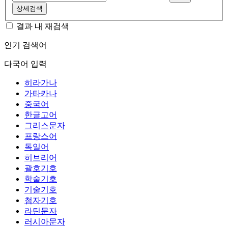
상세검색
결과 내 재검색
인기 검색어
다국어 입력
히라가나
가타카나
중국어
한글고어
그리스문자
프랑스어
독일어
히브리어
괄호기호
학술기호
기술기호
첨자기호
라틴문자
러시아문자