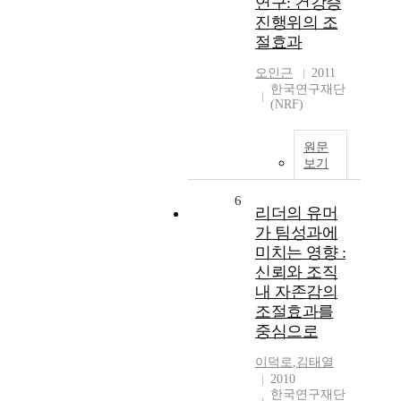
연구: 건강증
진행위의 조
절효과
오인근
2011
한국연구재단
(NRF)
원문
보기
6
리더의 유머
가 팀성과에
미치는 영향 :
신뢰와 조직
내 자존감의
조절효과를
중심으로
이덕로
,
김태열
2010
한국연구재단