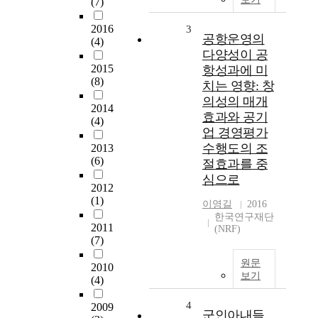
(7)
2016
3
공항운영의
(4)
다양성이 공
2015
항성과에 미
(8)
치는 영향: 창
의성의 매개
2014
효과와 공기
(4)
업 경영평가
수행도의 조
2013
(6)
절효과를 중
심으로
2012
(1)
이영길
2016
한국연구재단
2011
(NRF)
(7)
원문
2010
보기
(4)
4
2009
군인아내들