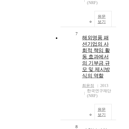
(NRF)
원문
보기
7
해외명품 패
션기업의 사
회적 책임 활
동 효과에서
의 기부금 규
모 및 제시방
식의 역할
최윤정
2013
한국연구재단
(NRF)
원문
보기
8