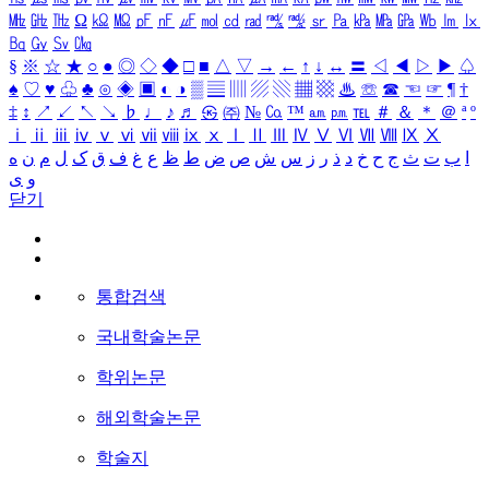
㎒
㎓
㎔
Ω
㏀
㏁
㎊
㎋
㎌
㏖
㏅
㎭
㎮
㎯
㏛
㎩
㎪
㎫
㎬
㏝
㏐
㏓
㏃
㏉
㏜
㏆
§
※
☆
★
○
●
◎
◇
◆
□
■
△
▽
→
←
↑
↓
↔
〓
◁
◀
▷
▶
♤
♠
♡
♥
♧
♣
⊙
◈
▣
◐
◑
▒
▤
▥
▨
▧
▦
▩
♨
☏
☎
☜
☞
¶
†
‡
↕
↗
↙
↖
↘
♭
♩
♪
♬
㉿
㈜
№
㏇
™
㏂
㏘
℡
＃
＆
＊
＠
ª
º
ⅰ
ⅱ
ⅲ
ⅳ
ⅴ
ⅵ
ⅶ
ⅷ
ⅸ
ⅹ
Ⅰ
Ⅱ
Ⅲ
Ⅳ
Ⅴ
Ⅵ
Ⅶ
Ⅷ
Ⅸ
Ⅹ
ا
ب
ت
ث
ج
ح
خ
د
ذ
ر
ز
س
ش
ص
ض
ط
ظ
ع
غ
ف
ق
ک
ل
م
ن
ه
و
ی
닫기
통합검색
국내학술논문
학위논문
해외학술논문
학술지