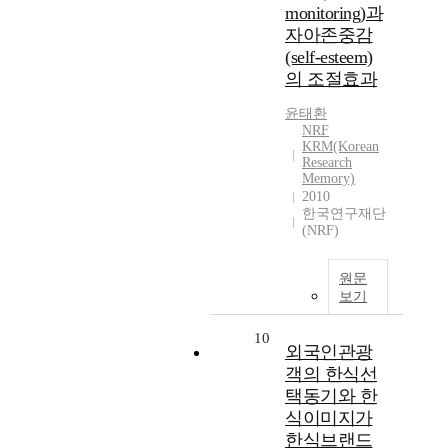
monitoring)과
자아존중감
(self-esteem)
의 조절효과
윤태환
NRF
KRM(Korean
Research
Memory)
2010
한국연구재단
(NRF)
원문
보기
10
외국인관광
객의 한식선
택동기와 한
식이미지가
한식브랜드