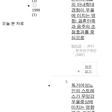
(3)
의 아내학대
경험이 우울
1999
(1)
에 미치는 영
향: 결혼만족
오늘 본 자료
과 음주의 조
절효과를 중
심으로
박미은
2015
한국연구재단
(NRF)
원문
보기
5
독거여성노
인의 스트레
스가 무망감
우울중상에
미치는 영향