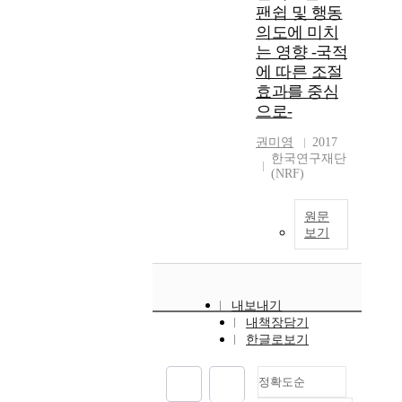
팬쉽 및 행동
의도에 미치
는 영향 -국적
에 따른 조절
효과를 중심
으로-
권미영
2017
한국연구재단
(NRF)
원문
보기
내보내기
내책장담기
한글로보기
정확도순