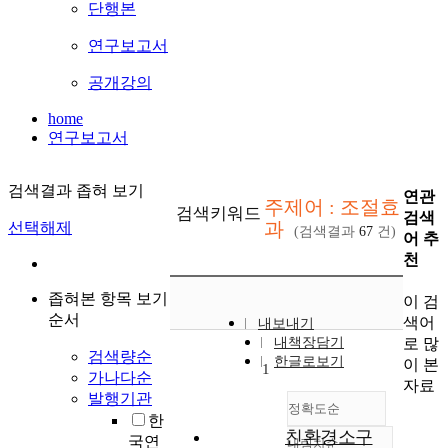
단행본
연구보고서
공개강의
home
연구보고서
검색결과 좁혀 보기
연관
주제어 : 조절효
검색키워드
검색
과
선택해제
(검색결과
67
건)
어 추
천
좁혀본 항목 보기
이 검
순서
색어
내보내기
로 많
내책장담기
검색량순
한글로보기
이 본
1
가나다순
자료
발행기관
정확도순
한
친환경소구
국연
내림차순