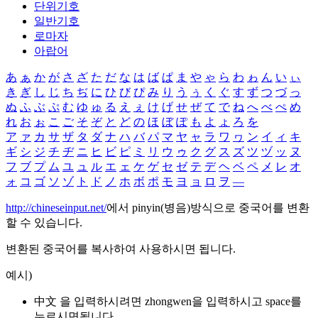
단위기호
일반기호
로마자
아랍어
あ
ぁ
か
が
さ
ざ
た
だ
な
は
ば
ぱ
ま
や
ゃ
ら
わ
ゎ
ん
い
ぃ
き
ぎ
し
じ
ち
ぢ
に
ひ
び
ぴ
み
り
う
ぅ
く
ぐ
す
ず
つ
づ
っ
ぬ
ふ
ぶ
ぷ
む
ゆ
ゅ
る
え
ぇ
け
げ
せ
ぜ
て
で
ね
へ
べ
ぺ
め
れ
お
ぉ
こ
ご
そ
ぞ
と
ど
の
ほ
ぼ
ぽ
も
よ
ょ
ろ
を
ア
ァ
カ
サ
ザ
タ
ダ
ナ
ハ
バ
パ
マ
ヤ
ャ
ラ
ワ
ヮ
ン
イ
ィ
キ
ギ
シ
ジ
チ
ヂ
ニ
ヒ
ビ
ピ
ミ
リ
ウ
ゥ
ク
グ
ス
ズ
ツ
ヅ
ッ
ヌ
フ
ブ
プ
ム
ユ
ュ
ル
エ
ェ
ケ
ゲ
セ
ゼ
テ
デ
ヘ
ベ
ペ
メ
レ
オ
ォ
コ
ゴ
ソ
ゾ
ト
ド
ノ
ホ
ボ
ポ
モ
ヨ
ョ
ロ
ヲ
―
http://chineseinput.net/
에서 pinyin(병음)방식으로 중국어를 변환
할 수 있습니다.
변환된 중국어를 복사하여 사용하시면 됩니다.
예시)
中文 을 입력하시려면
zhongwen
을 입력하시고 space를
누르시면됩니다.