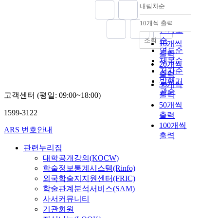
내림차순
정확도
순
10개씩 출력
내림차순
인기도
순
조회
10개씩
연도순
출력
제목순
20개씩
저자순
출력
발행기
30개씩
관순
출력
고객센터 (평일: 09:00~18:00)
50개씩
1599-3122
출력
100개씩
ARS 번호안내
출력
관련누리집
대학공개강의(KOCW)
학술정보통계시스템(Rinfo)
외국학술지지원센터(FRIC)
학술관계분석서비스(SAM)
사서커뮤니티
기관회원