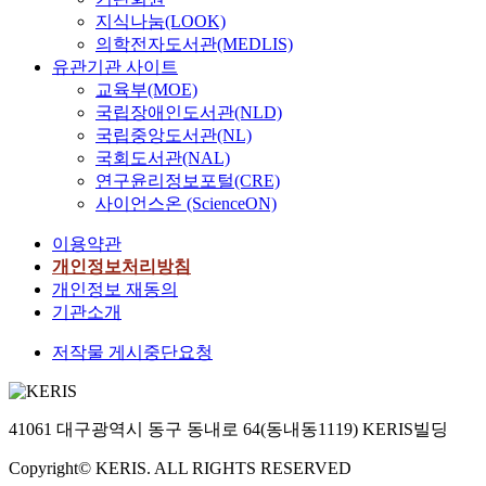
지식나눔(LOOK)
의학전자도서관(MEDLIS)
유관기관 사이트
교육부(MOE)
국립장애인도서관(NLD)
국립중앙도서관(NL)
국회도서관(NAL)
연구윤리정보포털(CRE)
사이언스온 (ScienceON)
이용약관
개인정보처리방침
개인정보 재동의
기관소개
저작물 게시중단요청
41061 대구광역시 동구 동내로 64(동내동1119) KERIS빌딩
Copyright© KERIS. ALL RIGHTS RESERVED