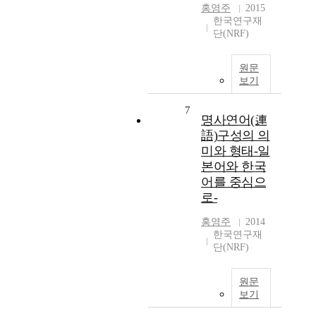
홍영주
2015
한국연구재
단(NRF)
원문
보기
7
명사연어(連
語)구성의 의
미와 형태-일
본어와 한국
어를 중심으
로-
홍영주
2014
한국연구재
단(NRF)
원문
보기