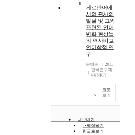
8
게르만어에
서의 관사의
발달 및 그와
관련된 언어
변화 현상들
의 역사비교
언어학적 연
구
윤혜준
2011
한국연구재
단(NRF)
원문
보기
내보내기
내책장담기
한글로보기