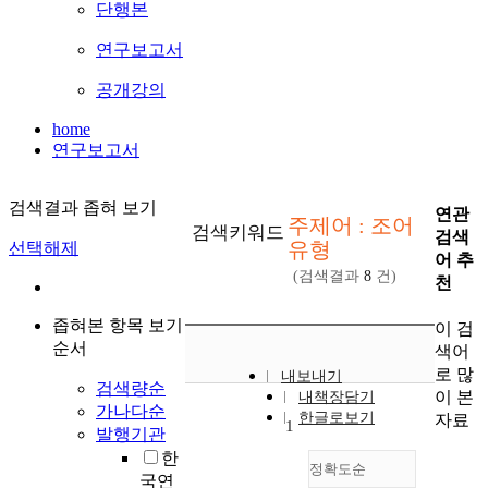
단행본
연구보고서
공개강의
home
연구보고서
검색결과 좁혀 보기
연관
주제어 : 조어
검색키워드
검색
유형
선택해제
어 추
(검색결과
8
건)
천
좁혀본 항목 보기
이 검
순서
색어
로 많
내보내기
검색량순
이 본
내책장담기
가나다순
한글로보기
자료
1
발행기관
한
정확도순
국연