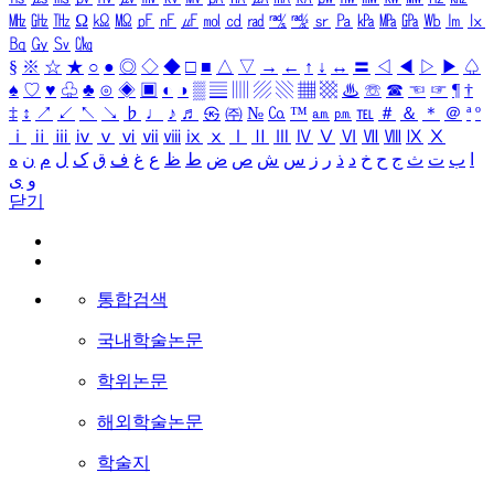
㎒
㎓
㎔
Ω
㏀
㏁
㎊
㎋
㎌
㏖
㏅
㎭
㎮
㎯
㏛
㎩
㎪
㎫
㎬
㏝
㏐
㏓
㏃
㏉
㏜
㏆
§
※
☆
★
○
●
◎
◇
◆
□
■
△
▽
→
←
↑
↓
↔
〓
◁
◀
▷
▶
♤
♠
♡
♥
♧
♣
⊙
◈
▣
◐
◑
▒
▤
▥
▨
▧
▦
▩
♨
☏
☎
☜
☞
¶
†
‡
↕
↗
↙
↖
↘
♭
♩
♪
♬
㉿
㈜
№
㏇
™
㏂
㏘
℡
＃
＆
＊
＠
ª
º
ⅰ
ⅱ
ⅲ
ⅳ
ⅴ
ⅵ
ⅶ
ⅷ
ⅸ
ⅹ
Ⅰ
Ⅱ
Ⅲ
Ⅳ
Ⅴ
Ⅵ
Ⅶ
Ⅷ
Ⅸ
Ⅹ
ا
ب
ت
ث
ج
ح
خ
د
ذ
ر
ز
س
ش
ص
ض
ط
ظ
ع
غ
ف
ق
ک
ل
م
ن
ه
و
ی
닫기
통합검색
국내학술논문
학위논문
해외학술논문
학술지