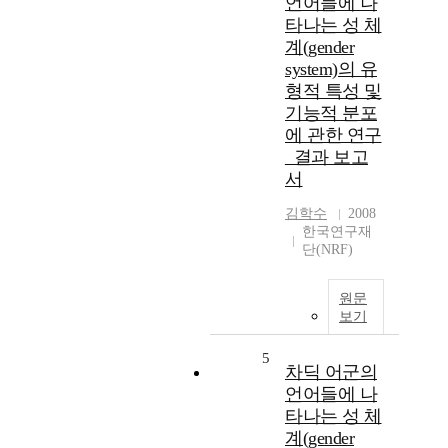
언어들에 나
타나는 성 체
계(gender
system)의 유
형적 특성 및
기능적 분포
에 관한 연구
_결과 보고
서
김학수
2008
한국연구재
단(NRF)
원문
보기
5
차딕 어군의
언어들에 나
타나는 성 체
계(gender