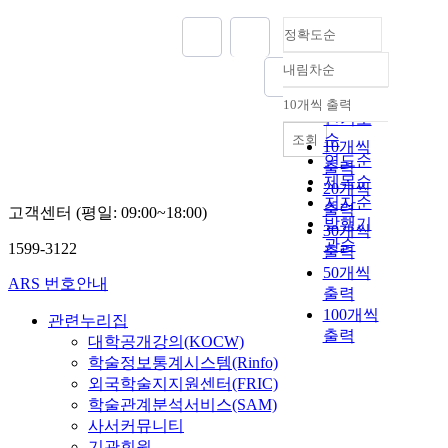
정확도순
내림차순
정확도
순
10개씩 출력
내림차순
인기도
순
조회
10개씩
연도순
출력
제목순
20개씩
저자순
출력
고객센터 (평일: 09:00~18:00)
발행기
30개씩
관순
1599-3122
출력
50개씩
ARS 번호안내
출력
100개씩
관련누리집
출력
대학공개강의(KOCW)
학술정보통계시스템(Rinfo)
외국학술지지원센터(FRIC)
학술관계분석서비스(SAM)
사서커뮤니티
기관회원