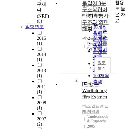
활용
독일어 3분
구재
내림차순
정확도
도 높
구조복합어
단
순
은 자
10개씩 출력
의 형태통사
(NRF)
내림차순
인기도
료
(8)
구조와 의미
순
조회
발행연도
10개씩
해석
연도순
출력
제목순
2015
권영을
2013
20개씩
(1)
저자순
한국연구재
출력
단(NRF)
발행기
30개씩
2014
관순
출력
(1)
원문
50개씩
보기
출력
2013
(1)
100개씩
2
출력
[단행본]
2011
Wortbildung
(1)
fürs Examen
2008
한스
,
알트만
,
질
(1)
케
,
케멀링
Vandenhoeck
2007
& Ruprecht
(2)
2005