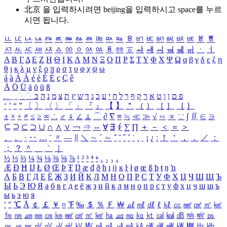
北京 을 입력하시려면
beijing
을 입력하시고 space를 누르
시면 됩니다.
ㅥ
ㅦ
ㅧ
ㅨ
ㅩ
ㅪ
ㅫ
ㅬ
ㅭ
ㅮ
ㅯ
ㅰ
ㅱ
ㅲ
ㅳ
ㅴ
ㅵ
ㅶ
ㅷ
ㅸ
ㅹ
ㅺ
ㅻ
ㅼ
ㅽ
ㅾ
ㅿ
ㆀ
ㆁ
ㆂ
ㆃ
ㆄ
ㆅ
ㆆ
ㆇ
ㆈ
ㆉ
ㆊ
ㆋ
ㆌ
ㆍ
ㆎ
Α
Β
Γ
Δ
Ε
Ζ
Η
Θ
Ι
Κ
Λ
Μ
Ν
Ξ
Ο
Π
Ρ
Σ
Τ
Υ
Φ
Χ
Ψ
Ω
α
β
γ
δ
ε
ζ
η
θ
ι
κ
λ
μ
ν
ξ
ο
π
ρ
σ
τ
υ
φ
χ
ψ
ω
á
à
Á
À
é
è
É
È
ç
Ç
ê
Ä
Ö
Ü
ä
ö
ü
ß
ְ
ֳ
ֲ
ֱ
ָ
ַ
ֵ
ֶ
ִ
ֹ
ּ
ֻ
ׂ
ׁ
ּ
ב
ה
נ
מ
צ
ת
ץ
ש
ד
ג
כ
ע
י
ח
ל
ך
ף
ק
ר
א
ט
ו
ן
ם
פ
‘
’
“
”
〔
〕
〈
〉
「
」
『
』
【
】
＂
（
）
［
］
｛
｝
±
×
÷
≠
≤
≥
∞
∴
♂
♀
∠
⊥
⌒
∂
∇
≡
≒
≪
≫
√
∽
∝
∵
∫
∬
∈
∋
⊆
⊇
⊂
⊃
∪
∩
∧
∨
￢
⇒
⇔
∀
∃
∮
∑
∏
＋
－
＜
＝
＞
、
。
·
‥
…
¨
〃
―
∥
＼
∼
´
～
ˇ
˘
˝
˚
˙
¸
˛
¡
¿
ː
！
＇
，
．
／
：
；
？
＾
＿
｀
｜
½
⅓
⅔
¼
¾
⅛
⅜
⅝
⅞
¹
²
³
⁴
ⁿ
₁
₂
₃
₄
Æ
Ð
Ħ
Ĳ
Ł
Ø
Œ
Þ
Ŧ
Ŋ
æ
đ
ð
ħ
ı
ĳ
ĸ
ŀ
ł
ø
œ
ß
þ
ŧ
ŋ
ŉ
А
Б
В
Г
Д
Е
Ё
Ж
З
И
Й
К
Л
М
Н
О
П
Р
С
Т
У
Ф
Х
Ц
Ч
Ш
Щ
Ъ
Ы
Ь
Э
Ю
Я
а
б
в
г
д
е
ё
ж
з
и
й
к
л
м
н
о
п
р
с
т
у
ф
х
ц
ч
ш
щ
ъ
ы
ь
э
ю
я
′
″
℃
Å
￠
￡
￥
¤
℉
‰
＄
％
Ｆ
￦
㎕
㎖
㎗
ℓ
㎘
㏄
㎣
㎤
㎥
㎦
㎙
㎚
㎛
㎜
㎝
㎞
㎟
㎠
㎡
㎢
㏊
㎍
㎎
㎏
㏏
㎈
㎉
㏈
㎧
㎨
㎰
㎱
㎲
㎳
㎴
㎵
㎶
㎷
㎸
㎹
㎀
㎁
㎂
㎃
㎄
㎺
㎻
㎽
㎾
㎿
㎐
㎑