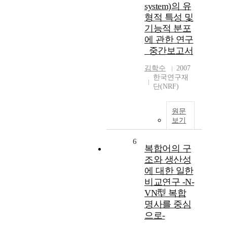
system)의 유
형적 특성 및
기능적 분포
에 관한 연구
_중간보고서
김학수
2007
한국연구재
단(NRF)
원문
보기
6
복합어의 구
조와 생산성
에 대한 일한
비교연구 -N-
VN型 복합
명사를 중심
으로-