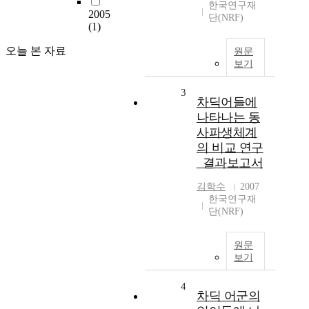
한국연구재
2005
단(NRF)
(1)
오늘 본 자료
원문
보기
3
차딕어들에
나타나는 동
사파생체계
의 비교 연구
_결과보고서
김학수
2007
한국연구재
단(NRF)
원문
보기
4
차딕 어군의