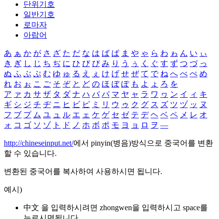
단위기호
일반기호
로마자
아랍어
あ
ぁ
か
が
さ
ざ
た
だ
な
は
ば
ぱ
ま
や
ゃ
ら
わ
ゎ
ん
い
ぃ
き
ぎ
し
じ
ち
ぢ
に
ひ
び
ぴ
み
り
う
ぅ
く
ぐ
す
ず
つ
づ
っ
ぬ
ふ
ぶ
ぷ
む
ゆ
ゅ
る
え
ぇ
け
げ
せ
ぜ
て
で
ね
へ
べ
ぺ
め
れ
お
ぉ
こ
ご
そ
ぞ
と
ど
の
ほ
ぼ
ぽ
も
よ
ょ
ろ
を
ア
ァ
カ
サ
ザ
タ
ダ
ナ
ハ
バ
パ
マ
ヤ
ャ
ラ
ワ
ヮ
ン
イ
ィ
キ
ギ
シ
ジ
チ
ヂ
ニ
ヒ
ビ
ピ
ミ
リ
ウ
ゥ
ク
グ
ス
ズ
ツ
ヅ
ッ
ヌ
フ
ブ
プ
ム
ユ
ュ
ル
エ
ェ
ケ
ゲ
セ
ゼ
テ
デ
ヘ
ベ
ペ
メ
レ
オ
ォ
コ
ゴ
ソ
ゾ
ト
ド
ノ
ホ
ボ
ポ
モ
ヨ
ョ
ロ
ヲ
―
http://chineseinput.net/
에서 pinyin(병음)방식으로 중국어를 변환
할 수 있습니다.
변환된 중국어를 복사하여 사용하시면 됩니다.
예시)
中文 을 입력하시려면
zhongwen
을 입력하시고 space를
누르시면됩니다.