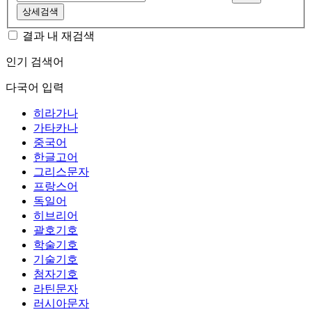
상세검색
결과 내 재검색
인기 검색어
다국어 입력
히라가나
가타카나
중국어
한글고어
그리스문자
프랑스어
독일어
히브리어
괄호기호
학술기호
기술기호
첨자기호
라틴문자
러시아문자