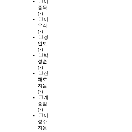
이
종묵
(7)
이
우각
(7)
정
인보
(7)
박
성순
(7)
신
채호
지음
(7)
계
승범
(7)
이
성주
지음