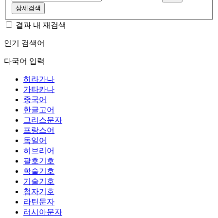
상세검색
결과 내 재검색
인기 검색어
다국어 입력
히라가나
가타카나
중국어
한글고어
그리스문자
프랑스어
독일어
히브리어
괄호기호
학술기호
기술기호
첨자기호
라틴문자
러시아문자