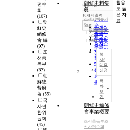
활용
朝鮮史料集
편수
내림차순
정확도
도 높
眞
회
순
은 자
10개씩 출력
(107)
내림차순
인기도
조센시헨슈카
료
朝
이
순
조회
10개씩
鮮史
韓國書籍セ
연도순
출력
編修
ンタ-
제목순
20개씩
會 編
1996
저자순
출력
(97)
발행기
조
30개씩
복
관순
선총
출력
사/
독부
50개씩
대출
(87)
출력
신청
2
朝
100개씩
목
鮮總
출력
차
督府
보
著
(55)
기
국
朝鮮史編修
사편
會事業槪要
찬위
원회
조선총독부조
(45)
선사편수회