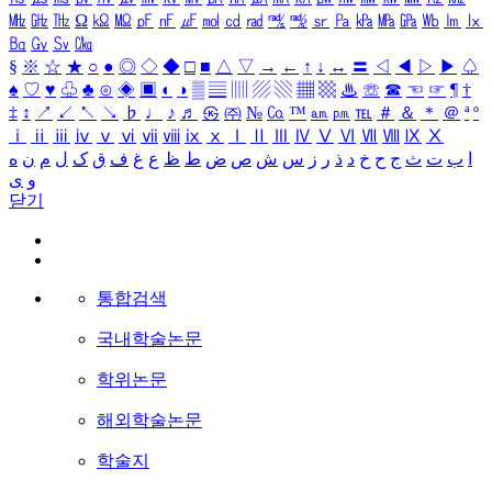
㎒
㎓
㎔
Ω
㏀
㏁
㎊
㎋
㎌
㏖
㏅
㎭
㎮
㎯
㏛
㎩
㎪
㎫
㎬
㏝
㏐
㏓
㏃
㏉
㏜
㏆
§
※
☆
★
○
●
◎
◇
◆
□
■
△
▽
→
←
↑
↓
↔
〓
◁
◀
▷
▶
♤
♠
♡
♥
♧
♣
⊙
◈
▣
◐
◑
▒
▤
▥
▨
▧
▦
▩
♨
☏
☎
☜
☞
¶
†
‡
↕
↗
↙
↖
↘
♭
♩
♪
♬
㉿
㈜
№
㏇
™
㏂
㏘
℡
＃
＆
＊
＠
ª
º
ⅰ
ⅱ
ⅲ
ⅳ
ⅴ
ⅵ
ⅶ
ⅷ
ⅸ
ⅹ
Ⅰ
Ⅱ
Ⅲ
Ⅳ
Ⅴ
Ⅵ
Ⅶ
Ⅷ
Ⅸ
Ⅹ
ا
ب
ت
ث
ج
ح
خ
د
ذ
ر
ز
س
ش
ص
ض
ط
ظ
ع
غ
ف
ق
ک
ل
م
ن
ه
و
ی
닫기
통합검색
국내학술논문
학위논문
해외학술논문
학술지