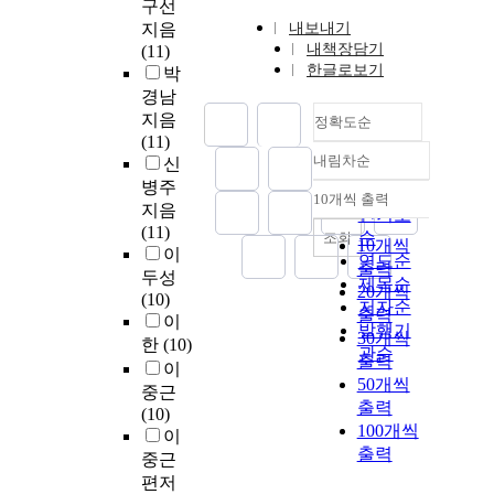
구선
지음
내보내기
내책장담기
(11)
한글로보기
박
경남
지음
정확도순
(11)
내림차순
신
정확도
병주
순
10개씩 출력
내림차순
지음
인기도
(11)
순
조회
10개씩
이
연도순
출력
두성
제목순
20개씩
(10)
저자순
출력
이
발행기
30개씩
한
(10)
관순
출력
이
50개씩
중근
출력
(10)
100개씩
이
출력
중근
편저