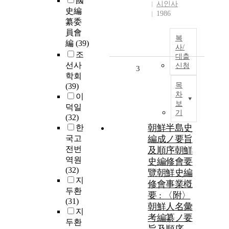
國
시인사
史編
1986
纂委
員會
복
編
(39)
사/
조
대출
선사
신청
3
학회
목
(39)
차
이
보
덕일
기
(32)
朝鮮半島史
한
국고
編成ノ要旨
전번
及順序朝鮮
역원
史編修會要
(32)
覽朝鮮史編
지
修會事業槪
두환
要 : 〈附〉
(31)
朝鮮人名彙
지
考編纂ノ要
두환