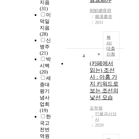
旨及順序
지음
(31)
朝鮮總督府
이
龍溪書舍
덕일
2011
지음
(28)
복
신
사/
병주
대출
(21)
신청
4
박
(카페에서
시백
읽는) 조선
(20)
사 : 아홉 가
세
지 키워드로
종대
보는 조선의
왕기
낯선 모습
념사
업회
표학렬
(19)
인물과사상
한
사
국고
2020
전번
역원