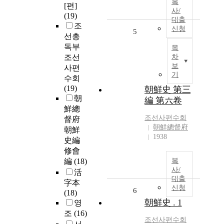
복
[편]
사/
(19)
대출
조
신청
5
선총
독부
목
조선
차
보
사편
기
수회
(19)
朝鮮史 第三
朝
編 第六卷
鮮總
조선사편수회
督府
朝鮮總督府
朝鮮
1938
史編
修會
編
(18)
복
사/
活
대출
字本
신청
6
(18)
朝鮮史 . 1
영
조
(16)
조선사편수회