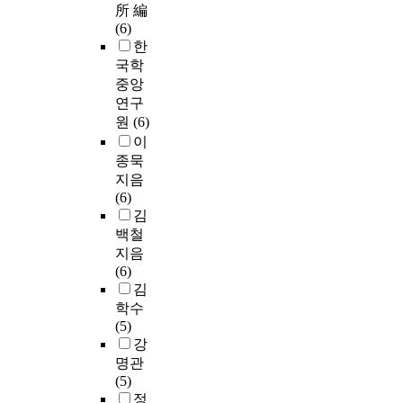
所 編
(6)
한
국학
중앙
연구
원
(6)
이
종묵
지음
(6)
김
백철
지음
(6)
김
학수
(5)
강
명관
(5)
정