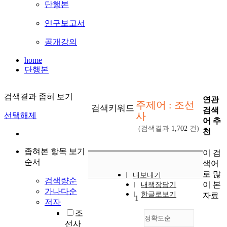
단행본
연구보고서
공개강의
home
단행본
검색결과 좁혀 보기
연관
주제어 : 조선
검색키워드
검색
사
선택해제
어 추
(검색결과
1,702
건)
천
좁혀본 항목 보기
이 검
순서
색어
로 많
내보내기
검색량순
이 본
내책장담기
가나다순
한글로보기
자료
1
저자
조
정확도순
선사