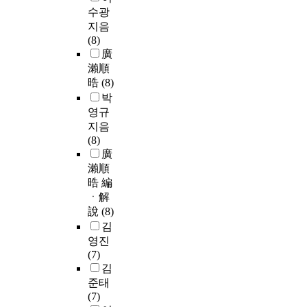
수광
지음
(8)
廣
瀨順
晧
(8)
박
영규
지음
(8)
廣
瀨順
晧 編
ㆍ解
說
(8)
김
영진
(7)
김
준태
(7)