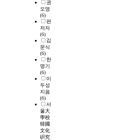
권
오영
(6)
편
저자
(6)
김
문식
(6)
한
명기
(6)
이
두성
지음
(6)
서
울大
學校
韓國
文化
硏究