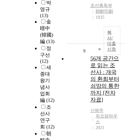
박
조선총독부
영규
朝鮮印刷
(13)
1935
金
暻中
복
(韓國)
사/
編
(13)
대출
정
신청
9
구선
56개 공간으
(12)
로 읽는 조
세
선사 : 개국
종대
의 환희부터
왕기
쇠망의 통한
념사
까지 [전자
업회
자료]
編
(12)
조
신병주
선사
위즈덤하우
연구
스
회
(12)
2021
朝