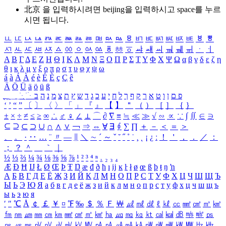
北京 을 입력하시려면
beijing
을 입력하시고 space를 누르
시면 됩니다.
ㅥ
ㅦ
ㅧ
ㅨ
ㅩ
ㅪ
ㅫ
ㅬ
ㅭ
ㅮ
ㅯ
ㅰ
ㅱ
ㅲ
ㅳ
ㅴ
ㅵ
ㅶ
ㅷ
ㅸ
ㅹ
ㅺ
ㅻ
ㅼ
ㅽ
ㅾ
ㅿ
ㆀ
ㆁ
ㆂ
ㆃ
ㆄ
ㆅ
ㆆ
ㆇ
ㆈ
ㆉ
ㆊ
ㆋ
ㆌ
ㆍ
ㆎ
Α
Β
Γ
Δ
Ε
Ζ
Η
Θ
Ι
Κ
Λ
Μ
Ν
Ξ
Ο
Π
Ρ
Σ
Τ
Υ
Φ
Χ
Ψ
Ω
α
β
γ
δ
ε
ζ
η
θ
ι
κ
λ
μ
ν
ξ
ο
π
ρ
σ
τ
υ
φ
χ
ψ
ω
á
à
Á
À
é
è
É
È
ç
Ç
ê
Ä
Ö
Ü
ä
ö
ü
ß
ְ
ֳ
ֲ
ֱ
ָ
ַ
ֵ
ֶ
ִ
ֹ
ּ
ֻ
ׂ
ׁ
ּ
ב
ה
נ
מ
צ
ת
ץ
ש
ד
ג
כ
ע
י
ח
ל
ך
ף
ק
ר
א
ט
ו
ן
ם
פ
‘
’
“
”
〔
〕
〈
〉
「
」
『
』
【
】
＂
（
）
［
］
｛
｝
±
×
÷
≠
≤
≥
∞
∴
♂
♀
∠
⊥
⌒
∂
∇
≡
≒
≪
≫
√
∽
∝
∵
∫
∬
∈
∋
⊆
⊇
⊂
⊃
∪
∩
∧
∨
￢
⇒
⇔
∀
∃
∮
∑
∏
＋
－
＜
＝
＞
、
。
·
‥
…
¨
〃
―
∥
＼
∼
´
～
ˇ
˘
˝
˚
˙
¸
˛
¡
¿
ː
！
＇
，
．
／
：
；
？
＾
＿
｀
｜
½
⅓
⅔
¼
¾
⅛
⅜
⅝
⅞
¹
²
³
⁴
ⁿ
₁
₂
₃
₄
Æ
Ð
Ħ
Ĳ
Ł
Ø
Œ
Þ
Ŧ
Ŋ
æ
đ
ð
ħ
ı
ĳ
ĸ
ŀ
ł
ø
œ
ß
þ
ŧ
ŋ
ŉ
А
Б
В
Г
Д
Е
Ё
Ж
З
И
Й
К
Л
М
Н
О
П
Р
С
Т
У
Ф
Х
Ц
Ч
Ш
Щ
Ъ
Ы
Ь
Э
Ю
Я
а
б
в
г
д
е
ё
ж
з
и
й
к
л
м
н
о
п
р
с
т
у
ф
х
ц
ч
ш
щ
ъ
ы
ь
э
ю
я
′
″
℃
Å
￠
￡
￥
¤
℉
‰
＄
％
Ｆ
￦
㎕
㎖
㎗
ℓ
㎘
㏄
㎣
㎤
㎥
㎦
㎙
㎚
㎛
㎜
㎝
㎞
㎟
㎠
㎡
㎢
㏊
㎍
㎎
㎏
㏏
㎈
㎉
㏈
㎧
㎨
㎰
㎱
㎲
㎳
㎴
㎵
㎶
㎷
㎸
㎹
㎀
㎁
㎂
㎃
㎄
㎺
㎻
㎽
㎾
㎿
㎐
㎑