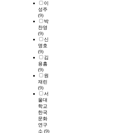
이
성주
(9)
박
찬영
(9)
신
명호
(9)
김
용흠
(9)
원
재린
(9)
서
울대
학교
한국
문화
연구
소
(9)