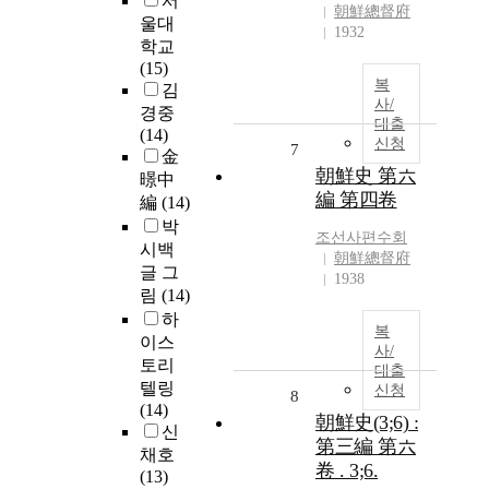
서
朝鮮總督府
울대
1932
학교
(15)
복
김
사/
경중
대출
(14)
신청
7
金
朝鮮史 第六
暻中
編 第四卷
編
(14)
박
조선사편수회
시백
朝鮮總督府
글 그
1938
림
(14)
하
복
이스
사/
토리
대출
텔링
신청
8
(14)
朝鮮史(3;6) :
신
第三編 第六
채호
卷 . 3;6.
(13)