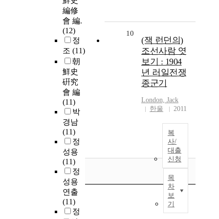
鮮史
編修
會 編.
(12)
10
(잭 런던의)
정
조선사람 엿
조
(11)
보기 : 1904
朝
鮮史
년 러일전쟁
硏究
종군기
會 編
London, Jack
(11)
한울
2011
박
경남
(11)
복
정
사/
대출
성용
신청
(11)
정
목
성용
차
연출
보
(11)
기
정