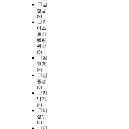
김
형광
(9)
하
이스
토리
텔링
원작
(9)
김
현영
(8)
김
종성
(8)
김
남기
(8)
이
성무
(8)
이