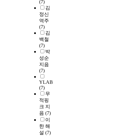
(7)
김
정신
역주
(7)
김
백철
(7)
박
성순
지음
(7)
YLAB
(7)
무
적핑
크 지
음
(7)
이
한 해
설
(7)