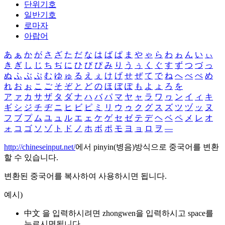
단위기호
일반기호
로마자
아랍어
あ
ぁ
か
が
さ
ざ
た
だ
な
は
ば
ぱ
ま
や
ゃ
ら
わ
ゎ
ん
い
ぃ
き
ぎ
し
じ
ち
ぢ
に
ひ
び
ぴ
み
り
う
ぅ
く
ぐ
す
ず
つ
づ
っ
ぬ
ふ
ぶ
ぷ
む
ゆ
ゅ
る
え
ぇ
け
げ
せ
ぜ
て
で
ね
へ
べ
ぺ
め
れ
お
ぉ
こ
ご
そ
ぞ
と
ど
の
ほ
ぼ
ぽ
も
よ
ょ
ろ
を
ア
ァ
カ
サ
ザ
タ
ダ
ナ
ハ
バ
パ
マ
ヤ
ャ
ラ
ワ
ヮ
ン
イ
ィ
キ
ギ
シ
ジ
チ
ヂ
ニ
ヒ
ビ
ピ
ミ
リ
ウ
ゥ
ク
グ
ス
ズ
ツ
ヅ
ッ
ヌ
フ
ブ
プ
ム
ユ
ュ
ル
エ
ェ
ケ
ゲ
セ
ゼ
テ
デ
ヘ
ベ
ペ
メ
レ
オ
ォ
コ
ゴ
ソ
ゾ
ト
ド
ノ
ホ
ボ
ポ
モ
ヨ
ョ
ロ
ヲ
―
http://chineseinput.net/
에서 pinyin(병음)방식으로 중국어를 변환
할 수 있습니다.
변환된 중국어를 복사하여 사용하시면 됩니다.
예시)
中文 을 입력하시려면
zhongwen
을 입력하시고 space를
누르시면됩니다.