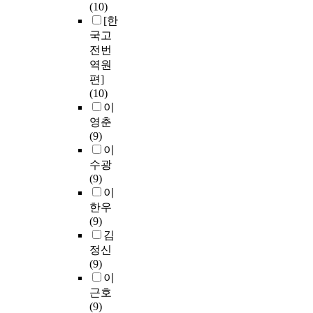
(10)
[한
국고
전번
역원
편]
(10)
이
영춘
(9)
이
수광
(9)
이
한우
(9)
김
정신
(9)
이
근호
(9)