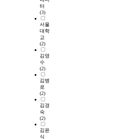
터
(3)
서울
대학
교
(2)
김영
수
(2)
김병
로
(2)
김경
숙
(2)
김윤
식