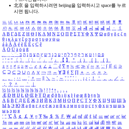
北京 을 입력하시려면
beijing
을 입력하시고 space를 누르
시면 됩니다.
ㅥ
ㅦ
ㅧ
ㅨ
ㅩ
ㅪ
ㅫ
ㅬ
ㅭ
ㅮ
ㅯ
ㅰ
ㅱ
ㅲ
ㅳ
ㅴ
ㅵ
ㅶ
ㅷ
ㅸ
ㅹ
ㅺ
ㅻ
ㅼ
ㅽ
ㅾ
ㅿ
ㆀ
ㆁ
ㆂ
ㆃ
ㆄ
ㆅ
ㆆ
ㆇ
ㆈ
ㆉ
ㆊ
ㆋ
ㆌ
ㆍ
ㆎ
Α
Β
Γ
Δ
Ε
Ζ
Η
Θ
Ι
Κ
Λ
Μ
Ν
Ξ
Ο
Π
Ρ
Σ
Τ
Υ
Φ
Χ
Ψ
Ω
α
β
γ
δ
ε
ζ
η
θ
ι
κ
λ
μ
ν
ξ
ο
π
ρ
σ
τ
υ
φ
χ
ψ
ω
á
à
Á
À
é
è
É
È
ç
Ç
ê
Ä
Ö
Ü
ä
ö
ü
ß
ְ
ֳ
ֲ
ֱ
ָ
ַ
ֵ
ֶ
ִ
ֹ
ּ
ֻ
ׂ
ׁ
ּ
ב
ה
נ
מ
צ
ת
ץ
ש
ד
ג
כ
ע
י
ח
ל
ך
ף
ק
ר
א
ט
ו
ן
ם
פ
‘
’
“
”
〔
〕
〈
〉
「
」
『
』
【
】
＂
（
）
［
］
｛
｝
±
×
÷
≠
≤
≥
∞
∴
♂
♀
∠
⊥
⌒
∂
∇
≡
≒
≪
≫
√
∽
∝
∵
∫
∬
∈
∋
⊆
⊇
⊂
⊃
∪
∩
∧
∨
￢
⇒
⇔
∀
∃
∮
∑
∏
＋
－
＜
＝
＞
、
。
·
‥
…
¨
〃
―
∥
＼
∼
´
～
ˇ
˘
˝
˚
˙
¸
˛
¡
¿
ː
！
＇
，
．
／
：
；
？
＾
＿
｀
｜
½
⅓
⅔
¼
¾
⅛
⅜
⅝
⅞
¹
²
³
⁴
ⁿ
₁
₂
₃
₄
Æ
Ð
Ħ
Ĳ
Ł
Ø
Œ
Þ
Ŧ
Ŋ
æ
đ
ð
ħ
ı
ĳ
ĸ
ŀ
ł
ø
œ
ß
þ
ŧ
ŋ
ŉ
А
Б
В
Г
Д
Е
Ё
Ж
З
И
Й
К
Л
М
Н
О
П
Р
С
Т
У
Ф
Х
Ц
Ч
Ш
Щ
Ъ
Ы
Ь
Э
Ю
Я
а
б
в
г
д
е
ё
ж
з
и
й
к
л
м
н
о
п
р
с
т
у
ф
х
ц
ч
ш
щ
ъ
ы
ь
э
ю
я
′
″
℃
Å
￠
￡
￥
¤
℉
‰
＄
％
Ｆ
￦
㎕
㎖
㎗
ℓ
㎘
㏄
㎣
㎤
㎥
㎦
㎙
㎚
㎛
㎜
㎝
㎞
㎟
㎠
㎡
㎢
㏊
㎍
㎎
㎏
㏏
㎈
㎉
㏈
㎧
㎨
㎰
㎱
㎲
㎳
㎴
㎵
㎶
㎷
㎸
㎹
㎀
㎁
㎂
㎃
㎄
㎺
㎻
㎽
㎾
㎿
㎐
㎑