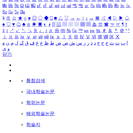
㎒
㎓
㎔
Ω
㏀
㏁
㎊
㎋
㎌
㏖
㏅
㎭
㎮
㎯
㏛
㎩
㎪
㎫
㎬
㏝
㏐
㏓
㏃
㏉
㏜
㏆
§
※
☆
★
○
●
◎
◇
◆
□
■
△
▽
→
←
↑
↓
↔
〓
◁
◀
▷
▶
♤
♠
♡
♥
♧
♣
⊙
◈
▣
◐
◑
▒
▤
▥
▨
▧
▦
▩
♨
☏
☎
☜
☞
¶
†
‡
↕
↗
↙
↖
↘
♭
♩
♪
♬
㉿
㈜
№
㏇
™
㏂
㏘
℡
＃
＆
＊
＠
ª
º
ⅰ
ⅱ
ⅲ
ⅳ
ⅴ
ⅵ
ⅶ
ⅷ
ⅸ
ⅹ
Ⅰ
Ⅱ
Ⅲ
Ⅳ
Ⅴ
Ⅵ
Ⅶ
Ⅷ
Ⅸ
Ⅹ
ا
ب
ت
ث
ج
ح
خ
د
ذ
ر
ز
س
ش
ص
ض
ط
ظ
ع
غ
ف
ق
ک
ل
م
ن
ه
و
ی
닫기
통합검색
국내학술논문
학위논문
해외학술논문
학술지