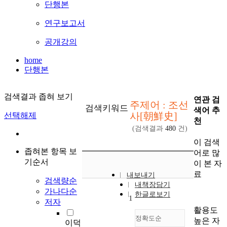
단행본
연구보고서
공개강의
home
단행본
검색결과 좁혀 보기
연관 검
주제어 : 조선
검색키워드
색어 추
사[朝鮮史]
선택해제
천
(검색결과
480
건)
이 검색
좁혀본 항목 보
어로 많
기순서
이 본 자
료
내보내기
검색량순
내책장담기
가나다순
한글로보기
1
저자
활용도
정확도순
높은 자
이덕