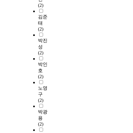
(2)
김준
태
(2)
박진
성
(2)
박인
호
(2)
노영
구
(2)
박광
용
(2)