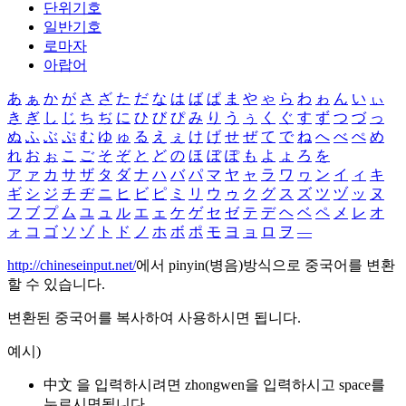
단위기호
일반기호
로마자
아랍어
あ
ぁ
か
が
さ
ざ
た
だ
な
は
ば
ぱ
ま
や
ゃ
ら
わ
ゎ
ん
い
ぃ
き
ぎ
し
じ
ち
ぢ
に
ひ
び
ぴ
み
り
う
ぅ
く
ぐ
す
ず
つ
づ
っ
ぬ
ふ
ぶ
ぷ
む
ゆ
ゅ
る
え
ぇ
け
げ
せ
ぜ
て
で
ね
へ
べ
ぺ
め
れ
お
ぉ
こ
ご
そ
ぞ
と
ど
の
ほ
ぼ
ぽ
も
よ
ょ
ろ
を
ア
ァ
カ
サ
ザ
タ
ダ
ナ
ハ
バ
パ
マ
ヤ
ャ
ラ
ワ
ヮ
ン
イ
ィ
キ
ギ
シ
ジ
チ
ヂ
ニ
ヒ
ビ
ピ
ミ
リ
ウ
ゥ
ク
グ
ス
ズ
ツ
ヅ
ッ
ヌ
フ
ブ
プ
ム
ユ
ュ
ル
エ
ェ
ケ
ゲ
セ
ゼ
テ
デ
ヘ
ベ
ペ
メ
レ
オ
ォ
コ
ゴ
ソ
ゾ
ト
ド
ノ
ホ
ボ
ポ
モ
ヨ
ョ
ロ
ヲ
―
http://chineseinput.net/
에서 pinyin(병음)방식으로 중국어를 변환
할 수 있습니다.
변환된 중국어를 복사하여 사용하시면 됩니다.
예시)
中文 을 입력하시려면
zhongwen
을 입력하시고 space를
누르시면됩니다.