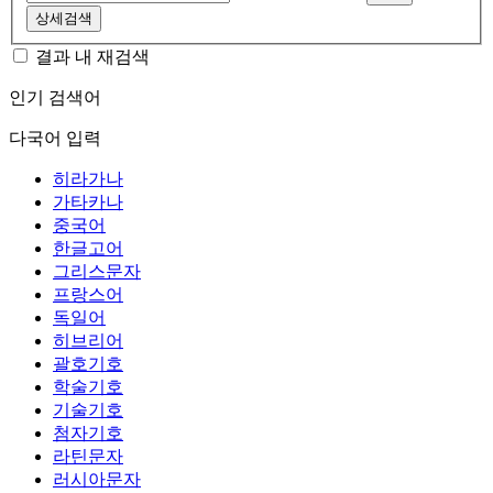
상세검색
결과 내 재검색
인기 검색어
다국어 입력
히라가나
가타카나
중국어
한글고어
그리스문자
프랑스어
독일어
히브리어
괄호기호
학술기호
기술기호
첨자기호
라틴문자
러시아문자