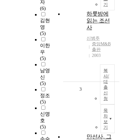
자
기
(6)
하룻밤에
읽는 조선
김현
영
사
(5)
신병주
중앙M&B
이한
출판
우
2003
(5)
남영
복
사/
신
대
(5)
출
3
신
정조
청
(5)
목
신명
차
호
보
(5)
기
만선사, 그
손승