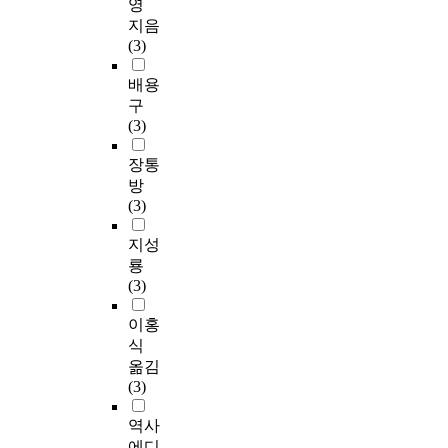
영
지음
(3)
배용
구
(3)
장통
방
(3)
지성
룡
(3)
이홍
식
옮김
(3)
역사
에디