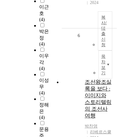
2024
이근
호
복
(4)
사/
대
박은
출
6
정
신
(4)
청
이우
목
각
차
보
(4)
기
이성
조선왕조실
무
록을 보다 :
(4)
이미지와
스토리텔링
정해
의 조선사
은
여행
(4)
박찬영
문용
리베르스쿨
주