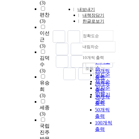
(3)
내보내기
편찬
내책장담기
(3)
한글로보기
이선
정확도순
근
(3)
내림차순
정확도
순
김덕
10개씩 출력
내림차순
인기도
수
순
조회
(3)
10개씩
연도순
출력
제목순
유승
20개씩
저자순
희
출력
발행기
(3)
30개씩
관순
출력
세종
50개씩
(3)
출력
100개씩
국립
출력
진주
박물