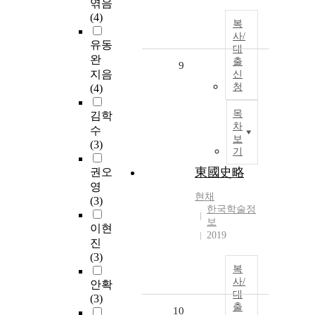
엮음
(4)
복
사/
유동
대
완
출
9
지음
신
청
(4)
목
김학
차
수
보
(3)
기
東國史略
권오
영
현채
(3)
한국학술정
보
이현
2019
진
(3)
복
사/
안확
대
(3)
출
10