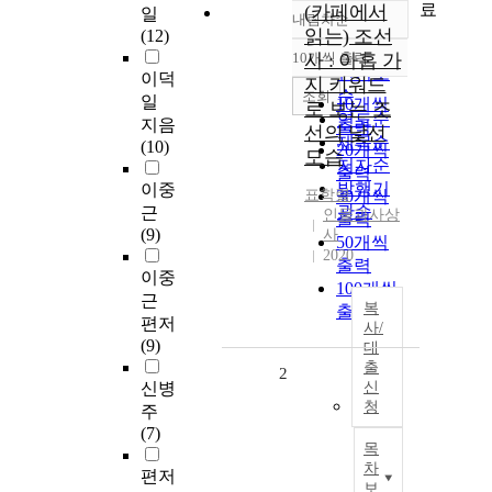
료
(카페에서
일
내림차순
정확도
읽는) 조선
(12)
순
10개씩 출력
사 : 아홉 가
내림차순
인기도
이덕
지 키워드
순
조회
일
10개씩
로 보는 조
연도순
지음
출력
선의 낯선
제목순
(10)
20개씩
모습
저자순
출력
발행기
이중
표학렬
30개씩
관순
근
인물과사상
출력
(9)
사
50개씩
2020
출력
이중
100개씩
근
복
출력
편저
사/
(9)
대
출
2
신병
신
청
주
(7)
목
차
편저
보