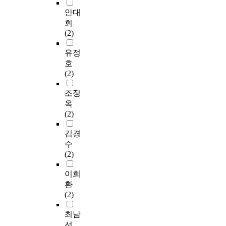
안대
회
(2)
유정
호
(2)
조정
옥
(2)
김경
수
(2)
이희
환
(2)
최남
선