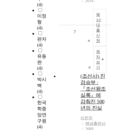
2014
(4)
복
이정
사/
형
대
(4)
출
7
신
편자
청
(4)
목
유동
차
완
보
기
(4)
(조선사) 진
박시
검승부 :
백
『조선왕조
(4)
실록』에
감춰진 500
한국
년의 진실
학중
앙연
이한우
구원
해냄출판사
(4)
2009