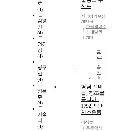
울릉도·우
호
산도
(4)
한국해양수산
김영
개발원
진
한국해양수
산개발원
(4)
2016
정진
영
복
(4)
사/
대
정구
출
5
신
선
청
(4)
영남 선비
정은
들, 정조를
주
울리다 :
(4)
1792년 만
인소운동
이홍
식
이상호
(4)
푸른역사