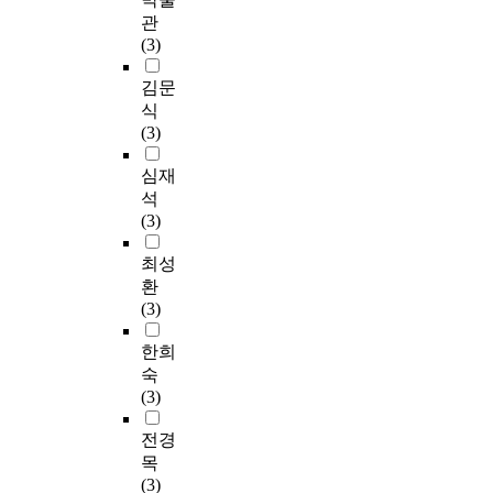
관
(3)
김문
식
(3)
심재
석
(3)
최성
환
(3)
한희
숙
(3)
전경
목
(3)