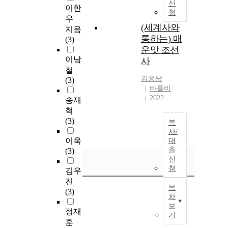
신
이한
청
우
(세계사와
지음
통하는) 매
(3)
운맛 조선
이남
사
철
김용남
(3)
바틀비
2022
송재
혁
(3)
복
사/
이욱
대
출
(3)
신
청
김우
진
목
(3)
차
보
정재
기
훈