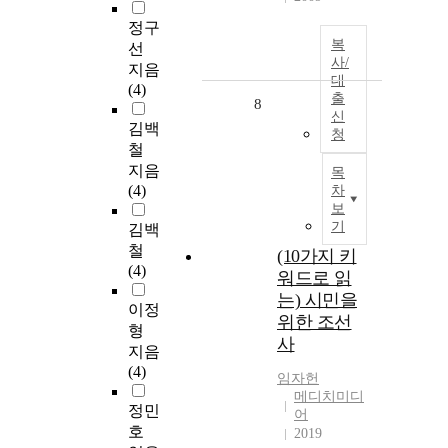
정구
복
선
사/
지음
대
(4)
출
8
신
김백
청
철
지음
목
(4)
차
보
기
김백
철
(10가지 키
(4)
워드로 읽
는) 시민을
이정
위한 조선
형
사
지음
(4)
임자헌
메디치미디
정민
어
호
2019