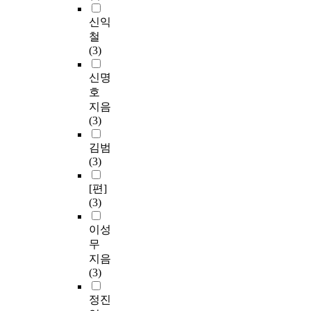
신익
철
(3)
신명
호
지음
(3)
김범
(3)
[편]
(3)
이성
무
지음
(3)
정진