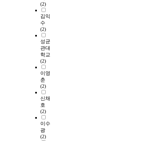
(2)
김익
수
(2)
성균
관대
학교
(2)
이영
춘
(2)
신채
호
(2)
이수
광
(2)