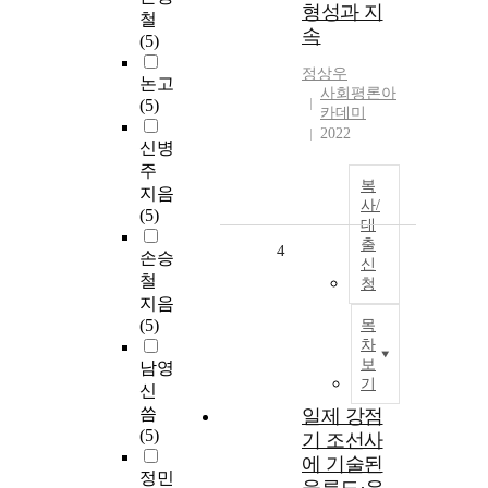
형성과 지
철
속
(5)
정상우
논고
사회평론아
(5)
카데미
2022
신병
주
복
지음
사/
(5)
대
출
4
손승
신
철
청
지음
(5)
목
차
보
남영
기
신
씀
일제 강점
(5)
기 조선사
에 기술된
정민