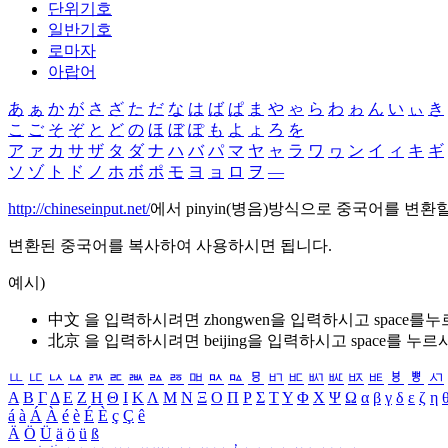
단위기호
일반기호
로마자
아랍어
あ
ぁ
か
が
さ
ざ
た
だ
な
は
ば
ぱ
ま
や
ゃ
ら
わ
ゎ
ん
い
ぃ
き
こ
ご
そ
ぞ
と
ど
の
ほ
ぼ
ぽ
も
よ
ょ
ろ
を
ア
ァ
カ
サ
ザ
タ
ダ
ナ
ハ
バ
パ
マ
ヤ
ャ
ラ
ワ
ヮ
ン
イ
ィ
キ
ギ
ソ
ゾ
ト
ド
ノ
ホ
ボ
ポ
モ
ヨ
ョ
ロ
ヲ
―
http://chineseinput.net/
에서 pinyin(병음)방식으로 중국어를 변환
변환된 중국어를 복사하여 사용하시면 됩니다.
예시)
中文 을 입력하시려면
zhongwen
을 입력하시고 space를
北京 을 입력하시려면
beijing
을 입력하시고 space를 누르
ㅥ
ㅦ
ㅧ
ㅨ
ㅩ
ㅪ
ㅫ
ㅬ
ㅭ
ㅮ
ㅯ
ㅰ
ㅱ
ㅲ
ㅳ
ㅴ
ㅵ
ㅶ
ㅷ
ㅸ
ㅹ
ㅺ
Α
Β
Γ
Δ
Ε
Ζ
Η
Θ
Ι
Κ
Λ
Μ
Ν
Ξ
Ο
Π
Ρ
Σ
Τ
Υ
Φ
Χ
Ψ
Ω
α
β
γ
δ
ε
ζ
η
á
à
Á
À
é
è
É
È
ç
Ç
ê
Ä
Ö
Ü
ä
ö
ü
ß