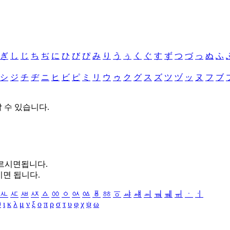
ぎ
し
じ
ち
ぢ
に
ひ
び
ぴ
み
り
う
ぅ
く
ぐ
す
ず
つ
づ
っ
ぬ
ふ
シ
ジ
チ
ヂ
ニ
ヒ
ビ
ピ
ミ
リ
ウ
ゥ
ク
グ
ス
ズ
ツ
ヅ
ッ
ヌ
フ
ブ
할 수 있습니다.
누르시면됩니다.
시면 됩니다.
ㅻ
ㅼ
ㅽ
ㅾ
ㅿ
ㆀ
ㆁ
ㆂ
ㆃ
ㆄ
ㆅ
ㆆ
ㆇ
ㆈ
ㆉ
ㆊ
ㆋ
ㆌ
ㆍ
ㆎ
θ
ι
κ
λ
μ
ν
ξ
ο
π
ρ
σ
τ
υ
φ
χ
ψ
ω