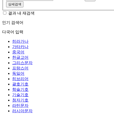
상세검색
결과 내 재검색
인기 검색어
다국어 입력
히라가나
가타카나
중국어
한글고어
그리스문자
프랑스어
독일어
히브리어
괄호기호
학술기호
기술기호
첨자기호
라틴문자
러시아문자