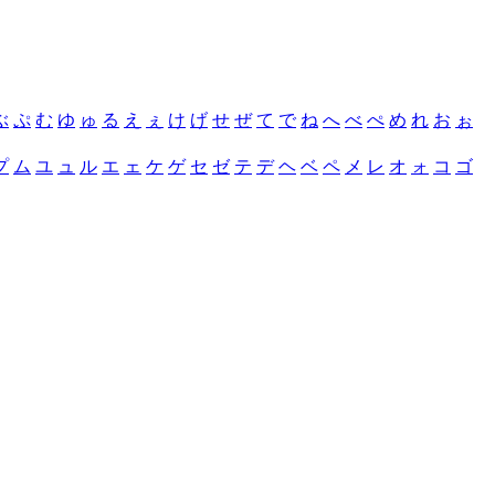
ぶ
ぷ
む
ゆ
ゅ
る
え
ぇ
け
げ
せ
ぜ
て
で
ね
へ
べ
ぺ
め
れ
お
ぉ
プ
ム
ユ
ュ
ル
エ
ェ
ケ
ゲ
セ
ゼ
テ
デ
ヘ
ベ
ペ
メ
レ
オ
ォ
コ
ゴ