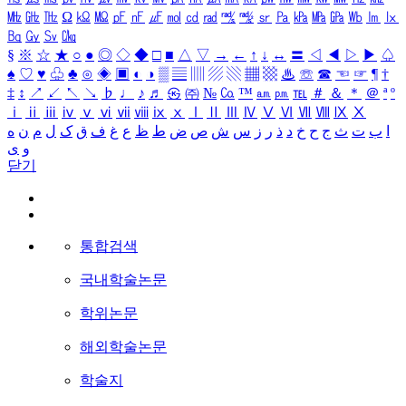
㎒
㎓
㎔
Ω
㏀
㏁
㎊
㎋
㎌
㏖
㏅
㎭
㎮
㎯
㏛
㎩
㎪
㎫
㎬
㏝
㏐
㏓
㏃
㏉
㏜
㏆
§
※
☆
★
○
●
◎
◇
◆
□
■
△
▽
→
←
↑
↓
↔
〓
◁
◀
▷
▶
♤
♠
♡
♥
♧
♣
⊙
◈
▣
◐
◑
▒
▤
▥
▨
▧
▦
▩
♨
☏
☎
☜
☞
¶
†
‡
↕
↗
↙
↖
↘
♭
♩
♪
♬
㉿
㈜
№
㏇
™
㏂
㏘
℡
＃
＆
＊
＠
ª
º
ⅰ
ⅱ
ⅲ
ⅳ
ⅴ
ⅵ
ⅶ
ⅷ
ⅸ
ⅹ
Ⅰ
Ⅱ
Ⅲ
Ⅳ
Ⅴ
Ⅵ
Ⅶ
Ⅷ
Ⅸ
Ⅹ
ه
ن
م
ل
ک
ق
ف
غ
ع
ظ
ط
ض
ص
ش
س
ز
ر
ذ
د
خ
ح
ج
ث
ت
ب
ا
ی
و
닫기
통합검색
국내학술논문
학위논문
해외학술논문
학술지