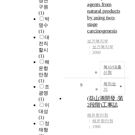
경연
agents from
구원
natural products
(1)
by using two-
박
stage
명수
carcinogenesis
(1)
대
보건복지부
전직
보건복지부
할시
2000
(1)
해
복사/대출
운항
신청
만청
(1)
목차보
9
조
기
광명
(益山淃開發 :第
(1)
2段階)工事誌
이
대성
해운항만청
(1)
해운항만청
정
1986
재형