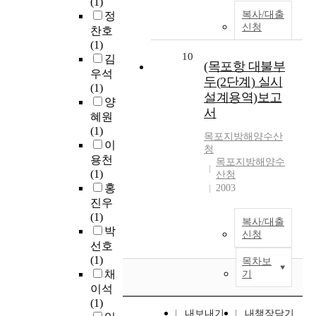
(1)
복사/대출
정
신청
찬호
(1)
10
김
(목포항 대불부
우석
두(2단계) 실시
(1)
설계용역)보고
양
서
혜원
(1)
목포지방해양수산
이
청
용천
목포지방해양수
(1)
산청
홍
2003
진우
(1)
복사/대출
박
신청
선호
(1)
목차보
채
기
이석
(1)
내보내기
내책장담기