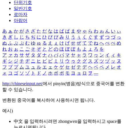
단위기호
일반기호
로마자
아랍어
あ
ぁ
か
が
さ
ざ
た
だ
な
は
ば
ぱ
ま
や
ゃ
ら
わ
ゎ
ん
い
ぃ
き
ぎ
し
じ
ち
ぢ
に
ひ
び
ぴ
み
り
う
ぅ
く
ぐ
す
ず
つ
づ
っ
ぬ
ふ
ぶ
ぷ
む
ゆ
ゅ
る
え
ぇ
け
げ
せ
ぜ
て
で
ね
へ
べ
ぺ
め
れ
お
ぉ
こ
ご
そ
ぞ
と
ど
の
ほ
ぼ
ぽ
も
よ
ょ
ろ
を
ア
ァ
カ
サ
ザ
タ
ダ
ナ
ハ
バ
パ
マ
ヤ
ャ
ラ
ワ
ヮ
ン
イ
ィ
キ
ギ
シ
ジ
チ
ヂ
ニ
ヒ
ビ
ピ
ミ
リ
ウ
ゥ
ク
グ
ス
ズ
ツ
ヅ
ッ
ヌ
フ
ブ
プ
ム
ユ
ュ
ル
エ
ェ
ケ
ゲ
セ
ゼ
テ
デ
ヘ
ベ
ペ
メ
レ
オ
ォ
コ
ゴ
ソ
ゾ
ト
ド
ノ
ホ
ボ
ポ
モ
ヨ
ョ
ロ
ヲ
―
http://chineseinput.net/
에서 pinyin(병음)방식으로 중국어를 변환
할 수 있습니다.
변환된 중국어를 복사하여 사용하시면 됩니다.
예시)
中文 을 입력하시려면
zhongwen
을 입력하시고 space를
누르시면됩니다.