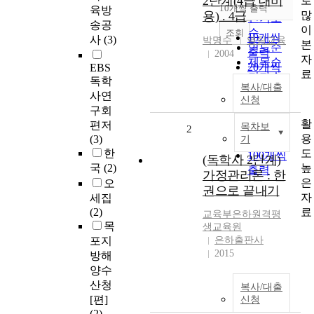
2단계(4급 대비
로
순
10개씩 출력
육방
내림차순
많
용) . 4급
인기도
송공
이
순
조회
10개씩
사
(3)
박명수
열림교육
본
연도순
출력
2004
자
제목순
20개씩
EBS
료
저자순
독학
출력
복사/대출
발행기
사연
30개씩
신청
관순
구회
출력
활
편저
50개씩
목차보
2
용
(3)
기
출력
도
한
100개씩
(독학사 2단계)
높
국
(2)
출력
가정관리론 : 한
은
오
권으로 끝내기
자
세집
료
(2)
교육부은하원격평
목
생교육원
포지
은하출판사
2015
방해
양수
산청
복사/대출
[편]
신청
(2)