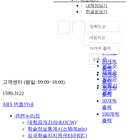
내책장담기
한글로보기
정확도순
내림차순
정확도
순
10개씩 출력
내림차순
인기도
순
조회
10개씩
연도순
출력
제목순
20개씩
저자순
출력
고객센터 (평일: 09:00~18:00)
발행기
30개씩
관순
1599-3122
출력
50개씩
ARS 번호안내
출력
100개씩
관련누리집
출력
대학공개강의(KOCW)
학술정보통계시스템(Rinfo)
외국학술지지원센터(FRIC)