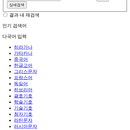
상세검색
결과 내 재검색
인기 검색어
다국어 입력
히라가나
가타카나
중국어
한글고어
그리스문자
프랑스어
독일어
히브리어
괄호기호
학술기호
기술기호
첨자기호
라틴문자
러시아문자