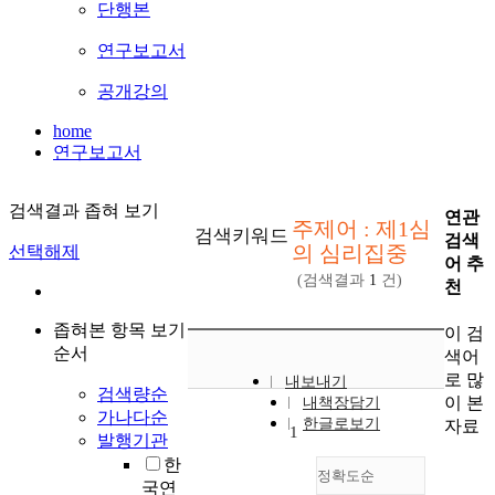
단행본
연구보고서
공개강의
home
연구보고서
검색결과 좁혀 보기
연관
주제어 : 제1심
검색키워드
검색
의 심리집중
선택해제
어 추
(검색결과
1
건)
천
좁혀본 항목 보기
이 검
순서
색어
로 많
내보내기
검색량순
이 본
내책장담기
가나다순
한글로보기
자료
1
발행기관
한
정확도순
국연