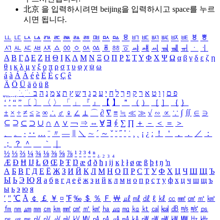
北京 을 입력하시려면
beijing
을 입력하시고 space를 누르
시면 됩니다.
ㅥ
ㅦ
ㅧ
ㅨ
ㅩ
ㅪ
ㅫ
ㅬ
ㅭ
ㅮ
ㅯ
ㅰ
ㅱ
ㅲ
ㅳ
ㅴ
ㅵ
ㅶ
ㅷ
ㅸ
ㅹ
ㅺ
ㅻ
ㅼ
ㅽ
ㅾ
ㅿ
ㆀ
ㆁ
ㆂ
ㆃ
ㆄ
ㆅ
ㆆ
ㆇ
ㆈ
ㆉ
ㆊ
ㆋ
ㆌ
ㆍ
ㆎ
Α
Β
Γ
Δ
Ε
Ζ
Η
Θ
Ι
Κ
Λ
Μ
Ν
Ξ
Ο
Π
Ρ
Σ
Τ
Υ
Φ
Χ
Ψ
Ω
α
β
γ
δ
ε
ζ
η
θ
ι
κ
λ
μ
ν
ξ
ο
π
ρ
σ
τ
υ
φ
χ
ψ
ω
á
à
Á
À
é
è
É
È
ç
Ç
ê
Ä
Ö
Ü
ä
ö
ü
ß
ְ
ֳ
ֲ
ֱ
ָ
ַ
ֵ
ֶ
ִ
ֹ
ּ
ֻ
ׂ
ׁ
ּ
ב
ה
נ
מ
צ
ת
ץ
ש
ד
ג
כ
ע
י
ח
ל
ך
ף
ק
ר
א
ט
ו
ן
ם
פ
‘
’
“
”
〔
〕
〈
〉
「
」
『
』
【
】
＂
（
）
［
］
｛
｝
±
×
÷
≠
≤
≥
∞
∴
♂
♀
∠
⊥
⌒
∂
∇
≡
≒
≪
≫
√
∽
∝
∵
∫
∬
∈
∋
⊆
⊇
⊂
⊃
∪
∩
∧
∨
￢
⇒
⇔
∀
∃
∮
∑
∏
＋
－
＜
＝
＞
、
。
·
‥
…
¨
〃
―
∥
＼
∼
´
～
ˇ
˘
˝
˚
˙
¸
˛
¡
¿
ː
！
＇
，
．
／
：
；
？
＾
＿
｀
｜
½
⅓
⅔
¼
¾
⅛
⅜
⅝
⅞
¹
²
³
⁴
ⁿ
₁
₂
₃
₄
Æ
Ð
Ħ
Ĳ
Ł
Ø
Œ
Þ
Ŧ
Ŋ
æ
đ
ð
ħ
ı
ĳ
ĸ
ŀ
ł
ø
œ
ß
þ
ŧ
ŋ
ŉ
А
Б
В
Г
Д
Е
Ё
Ж
З
И
Й
К
Л
М
Н
О
П
Р
С
Т
У
Ф
Х
Ц
Ч
Ш
Щ
Ъ
Ы
Ь
Э
Ю
Я
а
б
в
г
д
е
ё
ж
з
и
й
к
л
м
н
о
п
р
с
т
у
ф
х
ц
ч
ш
щ
ъ
ы
ь
э
ю
я
′
″
℃
Å
￠
￡
￥
¤
℉
‰
＄
％
Ｆ
￦
㎕
㎖
㎗
ℓ
㎘
㏄
㎣
㎤
㎥
㎦
㎙
㎚
㎛
㎜
㎝
㎞
㎟
㎠
㎡
㎢
㏊
㎍
㎎
㎏
㏏
㎈
㎉
㏈
㎧
㎨
㎰
㎱
㎲
㎳
㎴
㎵
㎶
㎷
㎸
㎹
㎀
㎁
㎂
㎃
㎄
㎺
㎻
㎽
㎾
㎿
㎐
㎑