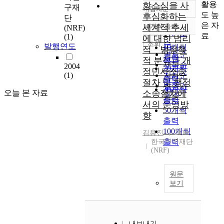
활용
항소심을 사
구재
내림차순
정확도
도 높
후심화하는
단
순
은 자
세계적 추세
10개씩 출력
(NRF)
내림차순
인기도
료
(1)
에 대한 법리
순
조회
발행연도
10개씩
적ㆍ법정책
연도순
출력
적 분석과 개
제목순
2004
20개씩
정민사소송
(1)
저자순
출력
절차 및 행정
발행기
30개씩
오늘 본 자료
소송절차에
관순
출력
서의 운영방
50개씩
향
출력
100개씩
김용진
2004
출력
한국연구재단
(NRF)
원문
보기
내보내기