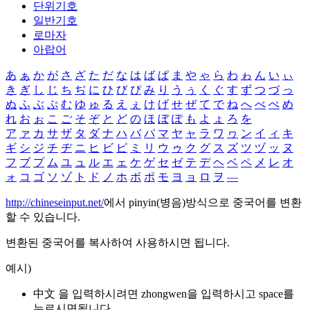
단위기호
일반기호
로마자
아랍어
あ
ぁ
か
が
さ
ざ
た
だ
な
は
ば
ぱ
ま
や
ゃ
ら
わ
ゎ
ん
い
ぃ
き
ぎ
し
じ
ち
ぢ
に
ひ
び
ぴ
み
り
う
ぅ
く
ぐ
す
ず
つ
づ
っ
ぬ
ふ
ぶ
ぷ
む
ゆ
ゅ
る
え
ぇ
け
げ
せ
ぜ
て
で
ね
へ
べ
ぺ
め
れ
お
ぉ
こ
ご
そ
ぞ
と
ど
の
ほ
ぼ
ぽ
も
よ
ょ
ろ
を
ア
ァ
カ
サ
ザ
タ
ダ
ナ
ハ
バ
パ
マ
ヤ
ャ
ラ
ワ
ヮ
ン
イ
ィ
キ
ギ
シ
ジ
チ
ヂ
ニ
ヒ
ビ
ピ
ミ
リ
ウ
ゥ
ク
グ
ス
ズ
ツ
ヅ
ッ
ヌ
フ
ブ
プ
ム
ユ
ュ
ル
エ
ェ
ケ
ゲ
セ
ゼ
テ
デ
ヘ
ベ
ペ
メ
レ
オ
ォ
コ
ゴ
ソ
ゾ
ト
ド
ノ
ホ
ボ
ポ
モ
ヨ
ョ
ロ
ヲ
―
http://chineseinput.net/
에서 pinyin(병음)방식으로 중국어를 변환
할 수 있습니다.
변환된 중국어를 복사하여 사용하시면 됩니다.
예시)
中文 을 입력하시려면
zhongwen
을 입력하시고 space를
누르시면됩니다.