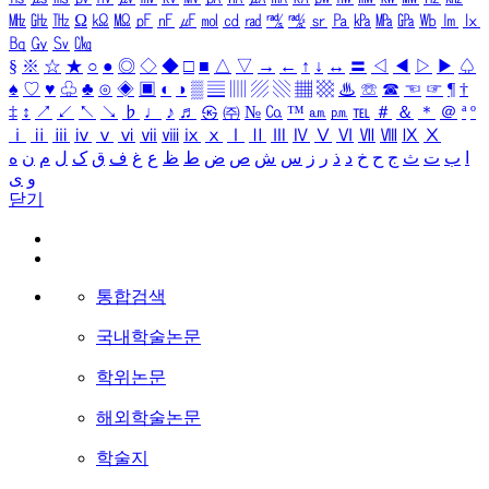
㎒
㎓
㎔
Ω
㏀
㏁
㎊
㎋
㎌
㏖
㏅
㎭
㎮
㎯
㏛
㎩
㎪
㎫
㎬
㏝
㏐
㏓
㏃
㏉
㏜
㏆
§
※
☆
★
○
●
◎
◇
◆
□
■
△
▽
→
←
↑
↓
↔
〓
◁
◀
▷
▶
♤
♠
♡
♥
♧
♣
⊙
◈
▣
◐
◑
▒
▤
▥
▨
▧
▦
▩
♨
☏
☎
☜
☞
¶
†
‡
↕
↗
↙
↖
↘
♭
♩
♪
♬
㉿
㈜
№
㏇
™
㏂
㏘
℡
＃
＆
＊
＠
ª
º
ⅰ
ⅱ
ⅲ
ⅳ
ⅴ
ⅵ
ⅶ
ⅷ
ⅸ
ⅹ
Ⅰ
Ⅱ
Ⅲ
Ⅳ
Ⅴ
Ⅵ
Ⅶ
Ⅷ
Ⅸ
Ⅹ
ا
ب
ت
ث
ج
ح
خ
د
ذ
ر
ز
س
ش
ص
ض
ط
ظ
ع
غ
ف
ق
ک
ل
م
ن
ه
و
ی
닫기
통합검색
국내학술논문
학위논문
해외학술논문
학술지