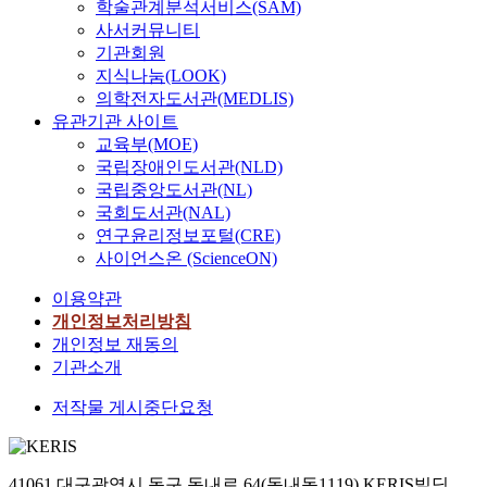
학술관계분석서비스(SAM)
사서커뮤니티
기관회원
지식나눔(LOOK)
의학전자도서관(MEDLIS)
유관기관 사이트
교육부(MOE)
국립장애인도서관(NLD)
국립중앙도서관(NL)
국회도서관(NAL)
연구윤리정보포털(CRE)
사이언스온 (ScienceON)
이용약관
개인정보처리방침
개인정보 재동의
기관소개
저작물 게시중단요청
41061 대구광역시 동구 동내로 64(동내동1119) KERIS빌딩