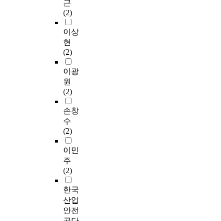
근
(2)
이상
현
(2)
이광
원
(2)
손창
수
(2)
이민
주
(2)
한국
산업
안전
공단