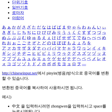
단위기호
일반기호
로마자
아랍어
あ
ぁ
か
が
さ
ざ
た
だ
な
は
ば
ぱ
ま
や
ゃ
ら
わ
ゎ
ん
い
ぃ
き
ぎ
し
じ
ち
ぢ
に
ひ
び
ぴ
み
り
う
ぅ
く
ぐ
す
ず
つ
づ
っ
ぬ
ふ
ぶ
ぷ
む
ゆ
ゅ
る
え
ぇ
け
げ
せ
ぜ
て
で
ね
へ
べ
ぺ
め
れ
お
ぉ
こ
ご
そ
ぞ
と
ど
の
ほ
ぼ
ぽ
も
よ
ょ
ろ
を
ア
ァ
カ
サ
ザ
タ
ダ
ナ
ハ
バ
パ
マ
ヤ
ャ
ラ
ワ
ヮ
ン
イ
ィ
キ
ギ
シ
ジ
チ
ヂ
ニ
ヒ
ビ
ピ
ミ
リ
ウ
ゥ
ク
グ
ス
ズ
ツ
ヅ
ッ
ヌ
フ
ブ
プ
ム
ユ
ュ
ル
エ
ェ
ケ
ゲ
セ
ゼ
テ
デ
ヘ
ベ
ペ
メ
レ
オ
ォ
コ
ゴ
ソ
ゾ
ト
ド
ノ
ホ
ボ
ポ
モ
ヨ
ョ
ロ
ヲ
―
http://chineseinput.net/
에서 pinyin(병음)방식으로 중국어를 변환
할 수 있습니다.
변환된 중국어를 복사하여 사용하시면 됩니다.
예시)
中文 을 입력하시려면
zhongwen
을 입력하시고 space를
누르시면됩니다.