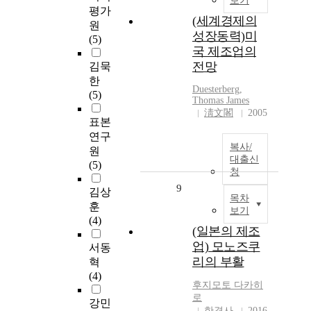
보기
평가
(세계경제의
원
성장동력)미
(5)
국 제조업의
전망
김묵
한
Duesterberg,
(5)
Thomas James
淸文閣
2005
표본
연구
복사/
원
대출신
(5)
청
9
김상
목차
훈
보기
(4)
(일본의 제조
업) 모노즈쿠
서동
리의 부활
혁
(4)
후지모토 다카히
로
강민
한경사
2016