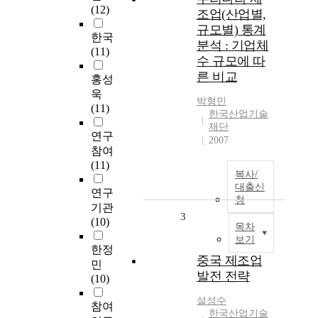
(12)
조업(산업별,
규모별) 통계
한국
분석 : 기업체
(11)
수 규모에 따
른 비교
홍성
욱
박형민
(11)
한국산업기술
재단
연구
2007
참여
(11)
복사/
대출신
연구
청
기관
3
(10)
목차
보기
한정
중국 제조업
민
발전 전략
(10)
설성수
참여
한국산업기술