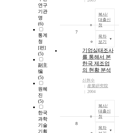
2005
연구
기관
복사/
명
대출신
(6)
청
7
통계
목차
청
보기
[편]
기업실태조사
(5)
를 통해서 본
한국 제조업
副主
의 현황 분석
编
(5)
신현수
産業硏究院
원혜
2004
진
(5)
복사/
대출신
한국
청
과학
8
기술
목차
기획