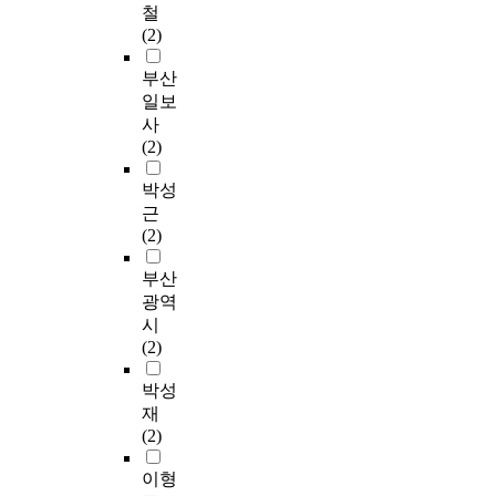
철
(2)
부산
일보
사
(2)
박성
근
(2)
부산
광역
시
(2)
박성
재
(2)
이형