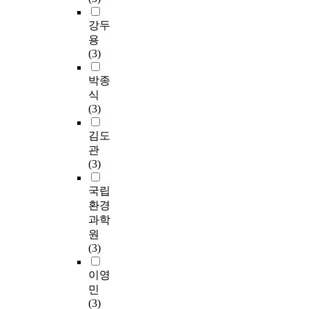
강두
용
(3)
박종
식
(3)
김도
관
(3)
국립
환경
과학
원
(3)
이영
민
(3)