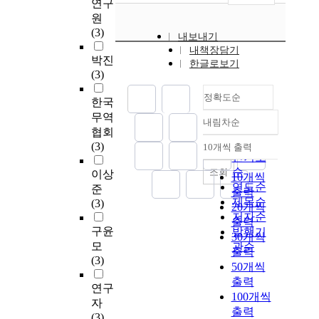
연구
원
(3)
내보내기
내책장담기
박진
한글로보기
(3)
정확도순
한국
무역
내림차순
정확도
협회
순
(3)
10개씩 출력
내림차순
인기도
순
조회
이상
10개씩
연도순
준
출력
제목순
(3)
20개씩
저자순
출력
구윤
발행기
30개씩
모
관순
출력
(3)
50개씩
출력
연구
100개씩
자
출력
(3)