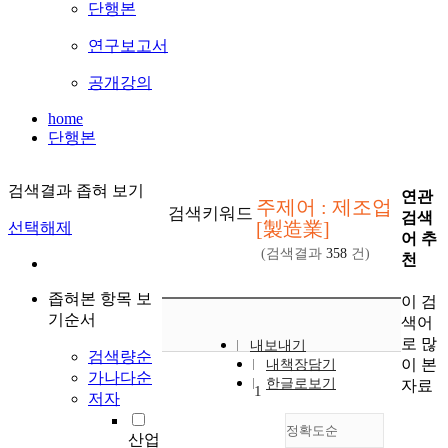
단행본
연구보고서
공개강의
home
단행본
검색결과 좁혀 보기
연관
주제어 : 제조업
검색키워드
검색
[製造業]
선택해제
어 추
(검색결과
358
건)
천
좁혀본 항목 보
이 검
기순서
색어
로 많
내보내기
검색량순
이 본
내책장담기
가나다순
한글로보기
자료
1
저자
정확도순
산업