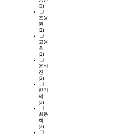
(2)
조용
원
(2)
고용
호
(2)
윤석
진
(2)
한기
덕
(2)
최용
희
(2)