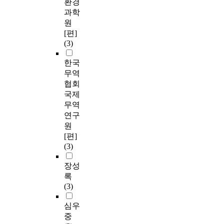
환경
과학
원
[편]
(3)
한국
무역
협회
국제
무역
연구
원
[편]
(3)
장성
록
(3)
심우
중