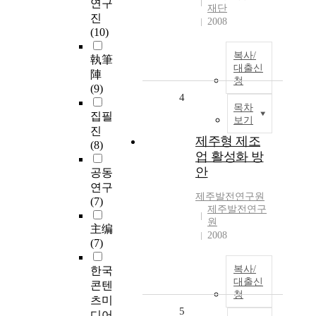
연구
재단
진
2008
(10)
복사/
執筆
대출신
陣
청
(9)
4
목차
집필
보기
진
제주형 제조
(8)
업 활성화 방
안
공동
연구
제주발전연구원
(7)
제주발전연구
원
主编
2008
(7)
복사/
한국
대출신
콘텐
청
츠미
5
디어