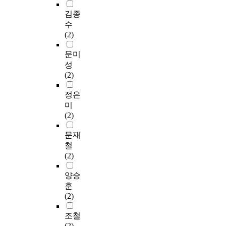
김종
수
(2)
문미
성
(2)
정은
미
(2)
문재
철
(2)
양승
훈
(2)
조철
(2)