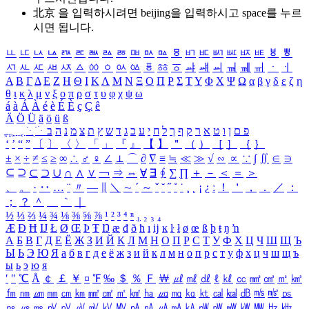
北京 을 입력하시려면
beijing
을 입력하시고 space를 누르
시면 됩니다.
ㅥ
ㅦ
ㅧ
ㅨ
ㅩ
ㅪ
ㅫ
ㅬ
ㅭ
ㅮ
ㅯ
ㅰ
ㅱ
ㅲ
ㅳ
ㅴ
ㅵ
ㅶ
ㅷ
ㅸ
ㅹ
ㅺ
ㅻ
ㅼ
ㅽ
ㅾ
ㅿ
ㆀ
ㆁ
ㆂ
ㆃ
ㆄ
ㆅ
ㆆ
ㆇ
ㆈ
ㆉ
ㆊ
ㆋ
ㆌ
ㆍ
ㆎ
Α
Β
Γ
Δ
Ε
Ζ
Η
Θ
Ι
Κ
Λ
Μ
Ν
Ξ
Ο
Π
Ρ
Σ
Τ
Υ
Φ
Χ
Ψ
Ω
α
β
γ
δ
ε
ζ
η
θ
ι
κ
λ
μ
ν
ξ
ο
π
ρ
σ
τ
υ
φ
χ
ψ
ω
á
à
Á
À
é
è
É
È
ç
Ç
ê
Ä
Ö
Ü
ä
ö
ü
ß
ְ
ֳ
ֲ
ֱ
ָ
ַ
ֵ
ֶ
ִ
ֹ
ּ
ֻ
ׂ
ׁ
ּ
ב
ה
נ
מ
צ
ת
ץ
ש
ד
ג
כ
ע
י
ח
ל
ך
ף
ק
ר
א
ט
ו
ן
ם
פ
‘
’
“
”
〔
〕
〈
〉
「
」
『
』
【
】
＂
（
）
［
］
｛
｝
±
×
÷
≠
≤
≥
∞
∴
♂
♀
∠
⊥
⌒
∂
∇
≡
≒
≪
≫
√
∽
∝
∵
∫
∬
∈
∋
⊆
⊇
⊂
⊃
∪
∩
∧
∨
￢
⇒
⇔
∀
∃
∮
∑
∏
＋
－
＜
＝
＞
、
。
·
‥
…
¨
〃
―
∥
＼
∼
´
～
ˇ
˘
˝
˚
˙
¸
˛
¡
¿
ː
！
＇
，
．
／
：
；
？
＾
＿
｀
｜
½
⅓
⅔
¼
¾
⅛
⅜
⅝
⅞
¹
²
³
⁴
ⁿ
₁
₂
₃
₄
Æ
Ð
Ħ
Ĳ
Ł
Ø
Œ
Þ
Ŧ
Ŋ
æ
đ
ð
ħ
ı
ĳ
ĸ
ŀ
ł
ø
œ
ß
þ
ŧ
ŋ
ŉ
А
Б
В
Г
Д
Е
Ё
Ж
З
И
Й
К
Л
М
Н
О
П
Р
С
Т
У
Ф
Х
Ц
Ч
Ш
Щ
Ъ
Ы
Ь
Э
Ю
Я
а
б
в
г
д
е
ё
ж
з
и
й
к
л
м
н
о
п
р
с
т
у
ф
х
ц
ч
ш
щ
ъ
ы
ь
э
ю
я
′
″
℃
Å
￠
￡
￥
¤
℉
‰
＄
％
Ｆ
￦
㎕
㎖
㎗
ℓ
㎘
㏄
㎣
㎤
㎥
㎦
㎙
㎚
㎛
㎜
㎝
㎞
㎟
㎠
㎡
㎢
㏊
㎍
㎎
㎏
㏏
㎈
㎉
㏈
㎧
㎨
㎰
㎱
㎲
㎳
㎴
㎵
㎶
㎷
㎸
㎹
㎀
㎁
㎂
㎃
㎄
㎺
㎻
㎽
㎾
㎿
㎐
㎑