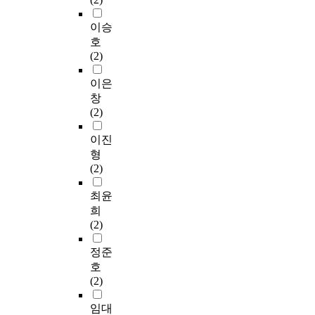
이승
호
(2)
이은
창
(2)
이진
형
(2)
최윤
희
(2)
정준
호
(2)
임대