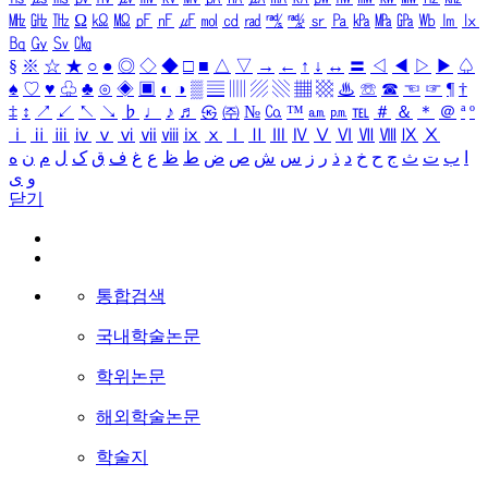
㎒
㎓
㎔
Ω
㏀
㏁
㎊
㎋
㎌
㏖
㏅
㎭
㎮
㎯
㏛
㎩
㎪
㎫
㎬
㏝
㏐
㏓
㏃
㏉
㏜
㏆
§
※
☆
★
○
●
◎
◇
◆
□
■
△
▽
→
←
↑
↓
↔
〓
◁
◀
▷
▶
♤
♠
♡
♥
♧
♣
⊙
◈
▣
◐
◑
▒
▤
▥
▨
▧
▦
▩
♨
☏
☎
☜
☞
¶
†
‡
↕
↗
↙
↖
↘
♭
♩
♪
♬
㉿
㈜
№
㏇
™
㏂
㏘
℡
＃
＆
＊
＠
ª
º
ⅰ
ⅱ
ⅲ
ⅳ
ⅴ
ⅵ
ⅶ
ⅷ
ⅸ
ⅹ
Ⅰ
Ⅱ
Ⅲ
Ⅳ
Ⅴ
Ⅵ
Ⅶ
Ⅷ
Ⅸ
Ⅹ
ا
ب
ت
ث
ج
ح
خ
د
ذ
ر
ز
س
ش
ص
ض
ط
ظ
ع
غ
ف
ق
ک
ل
م
ن
ه
و
ی
닫기
통합검색
국내학술논문
학위논문
해외학술논문
학술지