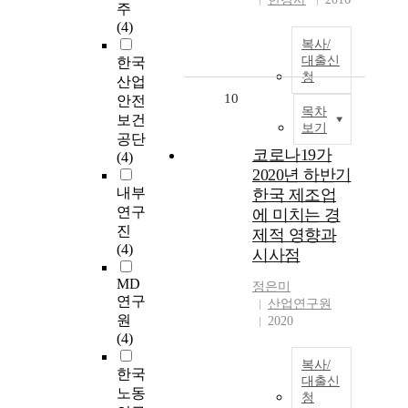
주
(4)
복사/
대출신
한국
청
산업
10
안전
목차
보건
보기
공단
코로나19가
(4)
2020년 하반기
내부
한국 제조업
연구
에 미치는 경
진
제적 영향과
(4)
시사점
MD
정은미
연구
산업연구원
원
2020
(4)
복사/
한국
대출신
노동
청