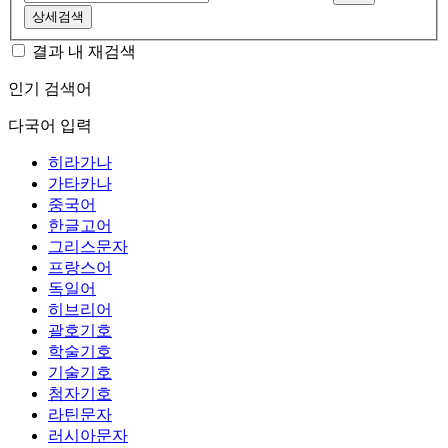
상세검색
결과 내 재검색
인기 검색어
다국어 입력
히라가나
가타카나
중국어
한글고어
그리스문자
프랑스어
독일어
히브리어
괄호기호
학술기호
기술기호
첨자기호
라틴문자
러시아문자