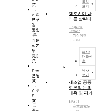
목차
(7)
보기
제조업이 나
산업
라를 살린다
연구
원
Fingleton,
동향
Eamonn
·통
지식여행
계분
2004
석본
부
복사/
[편]
대출신
(7)
청
6
한국
목차
보기
은행
(6)
제조업 공동
화론의 논의
김수
내용 및 평가
현
(6)
하병기
産業硏究院
주관