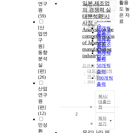
활용
일본 제조업
연구
내림차순
정확도
도 높
의 경쟁력 실
원
순
은 자
(59)
태분석과 시
10개씩 출력
내림차순
인기도
료
사점 =
순
조회
[산
10개씩
Analysis on the
연도순
업연
출력
competitiveness
제목순
구
20개씩
of Japanese
저자순
원]
출력
manufacturing
발행기
동향
30개씩
industry
관순
분석
출력
실
50개씩
김규판
[편]
대외경제정책
출력
연구원
(26)
100개씩
2011
출력
산업
연구
복사/
원
대출신
[편]
청
(12)
2
목차
보기
민성
환
우리나라 제