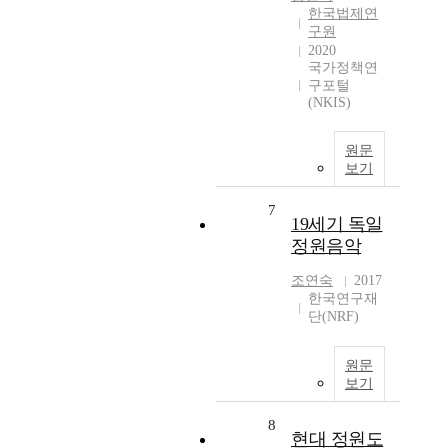
한국법제연
구원
2020
국가정책연
구포털
(NKIS)
원문
보기
7
19세기 독일
정원음악
조연숙
2017
한국연구재
단(NRF)
원문
보기
8
현대 정원도