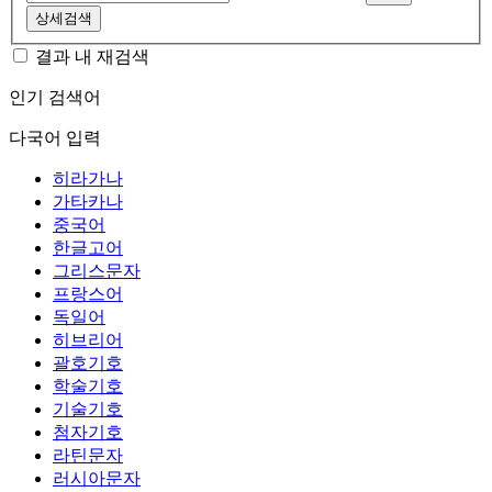
상세검색
결과 내 재검색
인기 검색어
다국어 입력
히라가나
가타카나
중국어
한글고어
그리스문자
프랑스어
독일어
히브리어
괄호기호
학술기호
기술기호
첨자기호
라틴문자
러시아문자