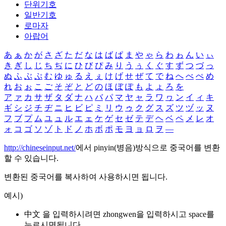
단위기호
일반기호
로마자
아랍어
あ
ぁ
か
が
さ
ざ
た
だ
な
は
ば
ぱ
ま
や
ゃ
ら
わ
ゎ
ん
い
ぃ
き
ぎ
し
じ
ち
ぢ
に
ひ
び
ぴ
み
り
う
ぅ
く
ぐ
す
ず
つ
づ
っ
ぬ
ふ
ぶ
ぷ
む
ゆ
ゅ
る
え
ぇ
け
げ
せ
ぜ
て
で
ね
へ
べ
ぺ
め
れ
お
ぉ
こ
ご
そ
ぞ
と
ど
の
ほ
ぼ
ぽ
も
よ
ょ
ろ
を
ア
ァ
カ
サ
ザ
タ
ダ
ナ
ハ
バ
パ
マ
ヤ
ャ
ラ
ワ
ヮ
ン
イ
ィ
キ
ギ
シ
ジ
チ
ヂ
ニ
ヒ
ビ
ピ
ミ
リ
ウ
ゥ
ク
グ
ス
ズ
ツ
ヅ
ッ
ヌ
フ
ブ
プ
ム
ユ
ュ
ル
エ
ェ
ケ
ゲ
セ
ゼ
テ
デ
ヘ
ベ
ペ
メ
レ
オ
ォ
コ
ゴ
ソ
ゾ
ト
ド
ノ
ホ
ボ
ポ
モ
ヨ
ョ
ロ
ヲ
―
http://chineseinput.net/
에서 pinyin(병음)방식으로 중국어를 변환
할 수 있습니다.
변환된 중국어를 복사하여 사용하시면 됩니다.
예시)
中文 을 입력하시려면
zhongwen
을 입력하시고 space를
누르시면됩니다.