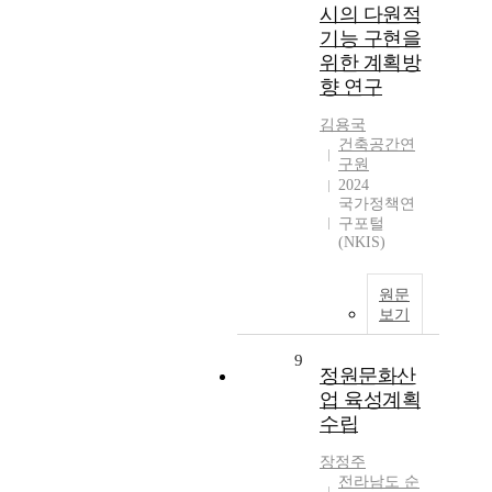
시의 다원적
기능 구현을
위한 계획방
향 연구
김용국
건축공간연
구원
2024
국가정책연
구포털
(NKIS)
원문
보기
9
정원문화산
업 육성계획
수립
장정주
전라남도 순