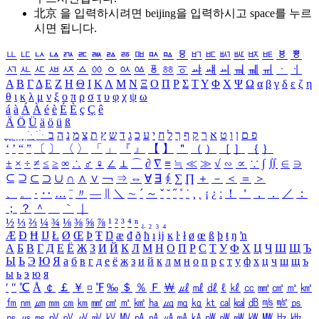
北京 을 입력하시려면
beijing
을 입력하시고 space를 누르
시면 됩니다.
ㅥ
ㅦ
ㅧ
ㅨ
ㅩ
ㅪ
ㅫ
ㅬ
ㅭ
ㅮ
ㅯ
ㅰ
ㅱ
ㅲ
ㅳ
ㅴ
ㅵ
ㅶ
ㅷ
ㅸ
ㅹ
ㅺ
ㅻ
ㅼ
ㅽ
ㅾ
ㅿ
ㆀ
ㆁ
ㆂ
ㆃ
ㆄ
ㆅ
ㆆ
ㆇ
ㆈ
ㆉ
ㆊ
ㆋ
ㆌ
ㆍ
ㆎ
Α
Β
Γ
Δ
Ε
Ζ
Η
Θ
Ι
Κ
Λ
Μ
Ν
Ξ
Ο
Π
Ρ
Σ
Τ
Υ
Φ
Χ
Ψ
Ω
α
β
γ
δ
ε
ζ
η
θ
ι
κ
λ
μ
ν
ξ
ο
π
ρ
σ
τ
υ
φ
χ
ψ
ω
á
à
Á
À
é
è
É
È
ç
Ç
ê
Ä
Ö
Ü
ä
ö
ü
ß
ְ
ֳ
ֲ
ֱ
ָ
ַ
ֵ
ֶ
ִ
ֹ
ּ
ֻ
ׂ
ׁ
ּ
ב
ה
נ
מ
צ
ת
ץ
ש
ד
ג
כ
ע
י
ח
ל
ך
ף
ק
ר
א
ט
ו
ן
ם
פ
‘
’
“
”
〔
〕
〈
〉
「
」
『
』
【
】
＂
（
）
［
］
｛
｝
±
×
÷
≠
≤
≥
∞
∴
♂
♀
∠
⊥
⌒
∂
∇
≡
≒
≪
≫
√
∽
∝
∵
∫
∬
∈
∋
⊆
⊇
⊂
⊃
∪
∩
∧
∨
￢
⇒
⇔
∀
∃
∮
∑
∏
＋
－
＜
＝
＞
、
。
·
‥
…
¨
〃
―
∥
＼
∼
´
～
ˇ
˘
˝
˚
˙
¸
˛
¡
¿
ː
！
＇
，
．
／
：
；
？
＾
＿
｀
｜
½
⅓
⅔
¼
¾
⅛
⅜
⅝
⅞
¹
²
³
⁴
ⁿ
₁
₂
₃
₄
Æ
Ð
Ħ
Ĳ
Ł
Ø
Œ
Þ
Ŧ
Ŋ
æ
đ
ð
ħ
ı
ĳ
ĸ
ŀ
ł
ø
œ
ß
þ
ŧ
ŋ
ŉ
А
Б
В
Г
Д
Е
Ё
Ж
З
И
Й
К
Л
М
Н
О
П
Р
С
Т
У
Ф
Х
Ц
Ч
Ш
Щ
Ъ
Ы
Ь
Э
Ю
Я
а
б
в
г
д
е
ё
ж
з
и
й
к
л
м
н
о
п
р
с
т
у
ф
х
ц
ч
ш
щ
ъ
ы
ь
э
ю
я
′
″
℃
Å
￠
￡
￥
¤
℉
‰
＄
％
Ｆ
￦
㎕
㎖
㎗
ℓ
㎘
㏄
㎣
㎤
㎥
㎦
㎙
㎚
㎛
㎜
㎝
㎞
㎟
㎠
㎡
㎢
㏊
㎍
㎎
㎏
㏏
㎈
㎉
㏈
㎧
㎨
㎰
㎱
㎲
㎳
㎴
㎵
㎶
㎷
㎸
㎹
㎀
㎁
㎂
㎃
㎄
㎺
㎻
㎽
㎾
㎿
㎐
㎑