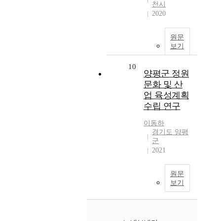
천시
2020
원문
보기
10
양평군 정원
문화 및 산
업 육성계획
수립 연구
이동하
경기도 양평
군
2021
원문
보기