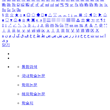
㎒
㎓
㎔
Ω
㏀
㏁
㎊
㎋
㎌
㏖
㏅
㎭
㎮
㎯
㏛
㎩
㎪
㎫
㎬
㏝
㏐
㏓
㏃
㏉
㏜
㏆
§
※
☆
★
○
●
◎
◇
◆
□
■
△
▽
→
←
↑
↓
↔
〓
◁
◀
▷
▶
♤
♠
♡
♥
♧
♣
⊙
◈
▣
◐
◑
▒
▤
▥
▨
▧
▦
▩
♨
☏
☎
☜
☞
¶
†
‡
↕
↗
↙
↖
↘
♭
♩
♪
♬
㉿
㈜
№
㏇
™
㏂
㏘
℡
＃
＆
＊
＠
ª
º
ⅰ
ⅱ
ⅲ
ⅳ
ⅴ
ⅵ
ⅶ
ⅷ
ⅸ
ⅹ
Ⅰ
Ⅱ
Ⅲ
Ⅳ
Ⅴ
Ⅵ
Ⅶ
Ⅷ
Ⅸ
Ⅹ
ا
ب
ت
ث
ج
ح
خ
د
ذ
ر
ز
س
ش
ص
ض
ط
ظ
ع
غ
ف
ق
ک
ل
م
ن
ه
و
ی
닫기
통합검색
국내학술논문
학위논문
해외학술논문
학술지