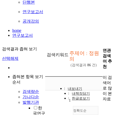
단행본
연구보고서
공개강의
home
연구보고서
검색결과 좁혀 보기
연관
주제어 : 정원
검색키워드
검색
의
선택해제
어 추
(검색결과
86
건)
천
좁혀본 항목 보기
이 검
순서
색어
로 많
내보내기
검색량순
이 본
내책장담기
가나다순
한글로보기
자료
1
발행기관
한
정확도순
국연구