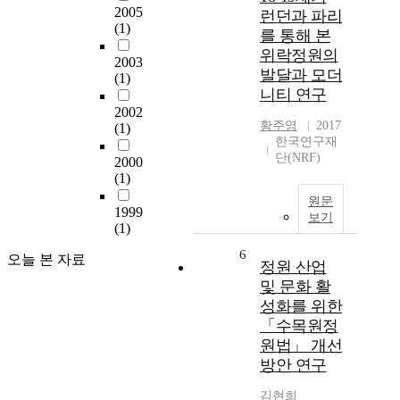
2005
런던과 파리
(1)
를 통해 본
위락정원의
2003
발달과 모더
(1)
니티 연구
2002
황주영
2017
(1)
한국연구재
단(NRF)
2000
(1)
원문
1999
보기
(1)
6
오늘 본 자료
정원 산업
및 문화 활
성화를 위한
「수목원정
원법」 개선
방안 연구
김현희