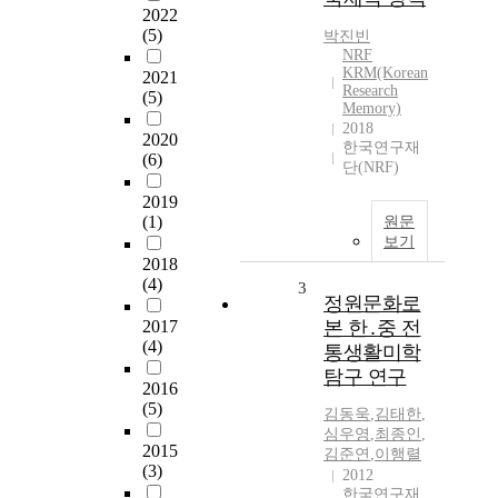
2022
(5)
박진빈
NRF
KRM(Korean
2021
Research
(5)
Memory)
2018
2020
한국연구재
(6)
단(NRF)
2019
(1)
원문
보기
2018
(4)
3
정원문화로
2017
본 한․중 전
(4)
통생활미학
탐구 연구
2016
(5)
김동욱
,
김태한
,
심우영
,
최종인
,
2015
김준연
,
이행렬
(3)
2012
한국연구재