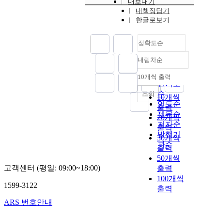
내보내기
내책장담기
한글로보기
정확도순
내림차순
정확도
순
10개씩 출력
내림차순
인기도
순
조회
10개씩
연도순
출력
제목순
20개씩
저자순
출력
발행기
30개씩
관순
출력
50개씩
고객센터 (평일: 09:00~18:00)
출력
100개씩
1599-3122
출력
ARS 번호안내