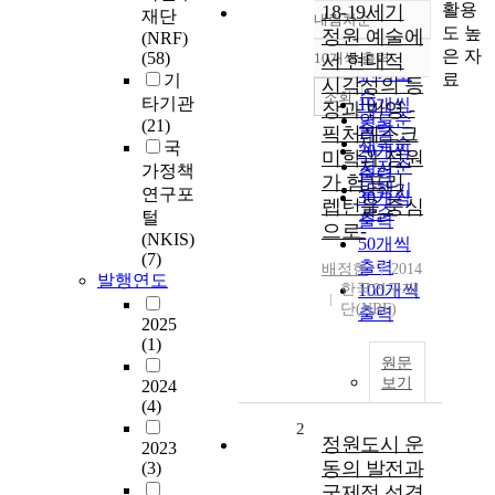
활용
18-19세기
재단
내림차순
정확도
도 높
정원 예술에
(NRF)
순
은 자
(58)
10개씩 출력
서 현대적
내림차순
인기도
료
기
시각성의 등
순
조회
타기관
10개씩
장과 반영 -
연도순
(21)
출력
픽처레스크
제목순
국
20개씩
미학과 정원
저자순
가정책
출력
가 험프리
발행기
연구포
30개씩
렙턴을 중심
관순
털
출력
으로-
(NKIS)
50개씩
(7)
출력
배정한
2014
발행연도
한국연구재
100개씩
단(NRF)
출력
2025
(1)
원문
보기
2024
(4)
2
정원도시 운
2023
동의 발전과
(3)
국제적 성격