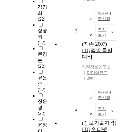
김경
화
복사/대
(22)
출신청
목차
장명
3
보기
희
(22)
(지존 2007)
ITQ엑셀 특별
문경
대비
순
(22)
영진정보연구소
미디어코프
류은
2007
순
(22)
복사/대
출신청
장은
경
목차
4
(22)
보기
(정보기술자격)
윤정
ITQ 인터넷
아