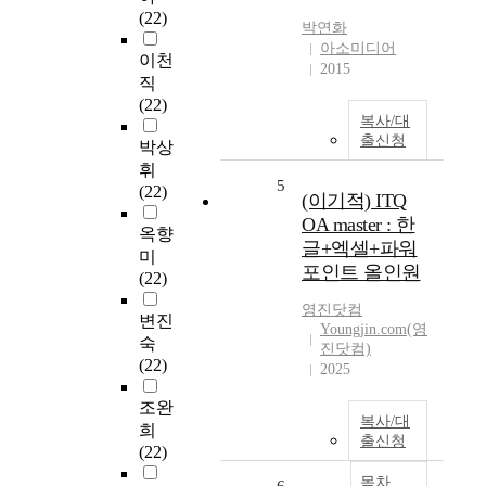
(22)
박연화
아소미디어
이천
2015
직
(22)
복사/대
출신청
박상
휘
5
(22)
(이기적) ITQ
OA master : 한
옥향
글+엑셀+파워
미
포인트 올인원
(22)
영진닷컴
변진
Youngjin.com(영
숙
진닷컴)
(22)
2025
조완
복사/대
희
출신청
(22)
목차