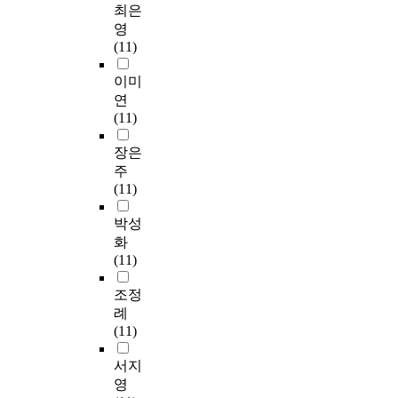
최은
영
(11)
이미
연
(11)
장은
주
(11)
박성
화
(11)
조정
례
(11)
서지
영