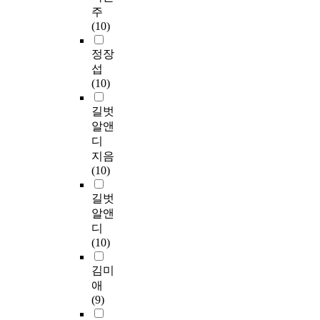
주
(10)
정장
섭
(10)
길벗
알앤
디
지음
(10)
길벗
알앤
디
(10)
김미
애
(9)