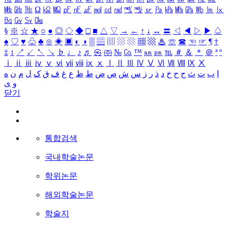
㎒
㎓
㎔
Ω
㏀
㏁
㎊
㎋
㎌
㏖
㏅
㎭
㎮
㎯
㏛
㎩
㎪
㎫
㎬
㏝
㏐
㏓
㏃
㏉
㏜
㏆
§
※
☆
★
○
●
◎
◇
◆
□
■
△
▽
→
←
↑
↓
↔
〓
◁
◀
▷
▶
♤
♠
♡
♥
♧
♣
⊙
◈
▣
◐
◑
▒
▤
▥
▨
▧
▦
▩
♨
☏
☎
☜
☞
¶
†
‡
↕
↗
↙
↖
↘
♭
♩
♪
♬
㉿
㈜
№
㏇
™
㏂
㏘
℡
＃
＆
＊
＠
ª
º
ⅰ
ⅱ
ⅲ
ⅳ
ⅴ
ⅵ
ⅶ
ⅷ
ⅸ
ⅹ
Ⅰ
Ⅱ
Ⅲ
Ⅳ
Ⅴ
Ⅵ
Ⅶ
Ⅷ
Ⅸ
Ⅹ
ا
ب
ت
ث
ج
ح
خ
د
ذ
ر
ز
س
ش
ص
ض
ط
ظ
ع
غ
ف
ق
ک
ل
م
ن
ه
و
ی
닫기
통합검색
국내학술논문
학위논문
해외학술논문
학술지