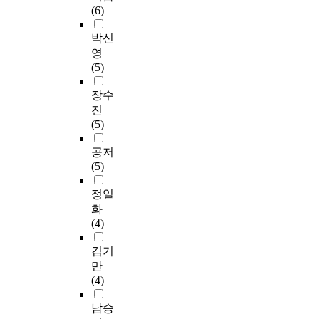
(6)
박신
영
(5)
장수
진
(5)
공저
(5)
정일
화
(4)
김기
만
(4)
남승