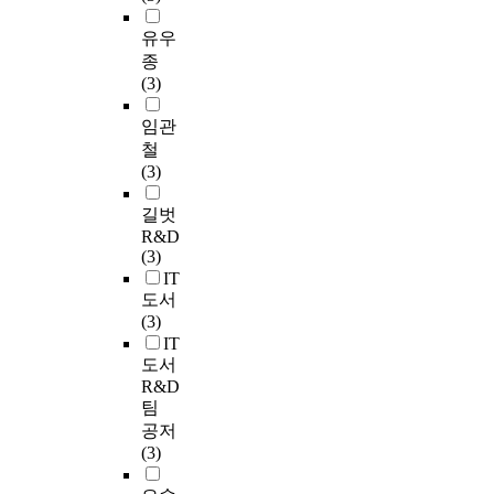
유우
종
(3)
임관
철
(3)
길벗
R&D
(3)
IT
도서
(3)
IT
도서
R&D
팀
공저
(3)