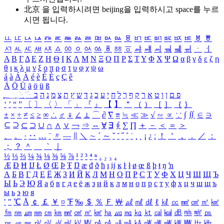
北京 을 입력하시려면
beijing
을 입력하시고 space를 누르
시면 됩니다.
ㅥ
ㅦ
ㅧ
ㅨ
ㅩ
ㅪ
ㅫ
ㅬ
ㅭ
ㅮ
ㅯ
ㅰ
ㅱ
ㅲ
ㅳ
ㅴ
ㅵ
ㅶ
ㅷ
ㅸ
ㅹ
ㅺ
ㅻ
ㅼ
ㅽ
ㅾ
ㅿ
ㆀ
ㆁ
ㆂ
ㆃ
ㆄ
ㆅ
ㆆ
ㆇ
ㆈ
ㆉ
ㆊ
ㆋ
ㆌ
ㆍ
ㆎ
Α
Β
Γ
Δ
Ε
Ζ
Η
Θ
Ι
Κ
Λ
Μ
Ν
Ξ
Ο
Π
Ρ
Σ
Τ
Υ
Φ
Χ
Ψ
Ω
α
β
γ
δ
ε
ζ
η
θ
ι
κ
λ
μ
ν
ξ
ο
π
ρ
σ
τ
υ
φ
χ
ψ
ω
á
à
Á
À
é
è
É
È
ç
Ç
ê
Ä
Ö
Ü
ä
ö
ü
ß
ְ
ֳ
ֲ
ֱ
ָ
ַ
ֵ
ֶ
ִ
ֹ
ּ
ֻ
ׂ
ׁ
ּ
ב
ה
נ
מ
צ
ת
ץ
ש
ד
ג
כ
ע
י
ח
ל
ך
ף
ק
ר
א
ט
ו
ן
ם
פ
‘
’
“
”
〔
〕
〈
〉
「
」
『
』
【
】
＂
（
）
［
］
｛
｝
±
×
÷
≠
≤
≥
∞
∴
♂
♀
∠
⊥
⌒
∂
∇
≡
≒
≪
≫
√
∽
∝
∵
∫
∬
∈
∋
⊆
⊇
⊂
⊃
∪
∩
∧
∨
￢
⇒
⇔
∀
∃
∮
∑
∏
＋
－
＜
＝
＞
、
。
·
‥
…
¨
〃
―
∥
＼
∼
´
～
ˇ
˘
˝
˚
˙
¸
˛
¡
¿
ː
！
＇
，
．
／
：
；
？
＾
＿
｀
｜
½
⅓
⅔
¼
¾
⅛
⅜
⅝
⅞
¹
²
³
⁴
ⁿ
₁
₂
₃
₄
Æ
Ð
Ħ
Ĳ
Ł
Ø
Œ
Þ
Ŧ
Ŋ
æ
đ
ð
ħ
ı
ĳ
ĸ
ŀ
ł
ø
œ
ß
þ
ŧ
ŋ
ŉ
А
Б
В
Г
Д
Е
Ё
Ж
З
И
Й
К
Л
М
Н
О
П
Р
С
Т
У
Ф
Х
Ц
Ч
Ш
Щ
Ъ
Ы
Ь
Э
Ю
Я
а
б
в
г
д
е
ё
ж
з
и
й
к
л
м
н
о
п
р
с
т
у
ф
х
ц
ч
ш
щ
ъ
ы
ь
э
ю
я
′
″
℃
Å
￠
￡
￥
¤
℉
‰
＄
％
Ｆ
￦
㎕
㎖
㎗
ℓ
㎘
㏄
㎣
㎤
㎥
㎦
㎙
㎚
㎛
㎜
㎝
㎞
㎟
㎠
㎡
㎢
㏊
㎍
㎎
㎏
㏏
㎈
㎉
㏈
㎧
㎨
㎰
㎱
㎲
㎳
㎴
㎵
㎶
㎷
㎸
㎹
㎀
㎁
㎂
㎃
㎄
㎺
㎻
㎽
㎾
㎿
㎐
㎑