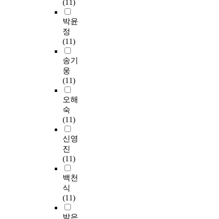
(11)
박윤
정
(11)
송기
웅
(11)
오해
숙
(11)
신영
진
(11)
백천
식
(11)
박은