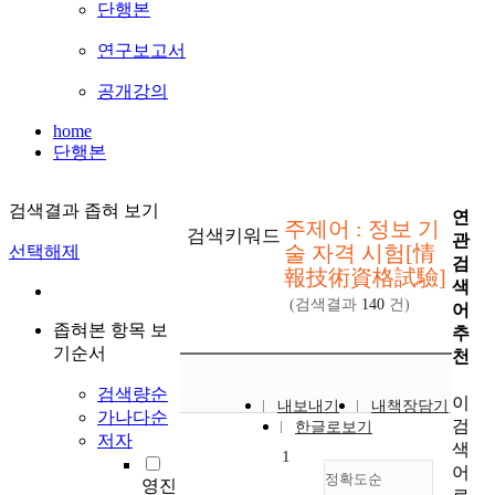
단행본
연구보고서
공개강의
home
단행본
검색결과 좁혀 보기
연
주제어 : 정보 기
검색키워드
관
술 자격 시험[情
선택해제
검
報技術資格試驗]
색
(검색결과
140
건)
어
좁혀본 항목 보
추
기순서
천
검색량순
이
내보내기
내책장담기
가나다순
검
한글로보기
저자
색
1
어
정확도순
영진