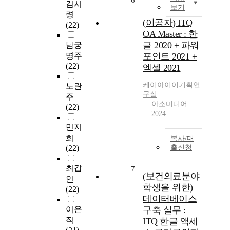
6
김시
보기
령
(이공자) ITQ
(22)
OA Master : 한
글 2020 + 파워
남궁
명주
포인트 2021 +
(22)
엑셀 2021
케이아이이기획연
노란
구실
주
아소미디어
(22)
2024
민지
희
복사/대
(22)
출신청
최갑
7
(보건의료분야
인
학생을 위한)
(22)
데이터베이스
이은
구축 실무 :
직
ITQ 한글 액세