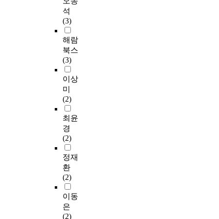
오송
석
(3)
해람
북스
(3)
이상
미
(2)
최윤
경
(2)
정재
환
(2)
이동
은
(2)