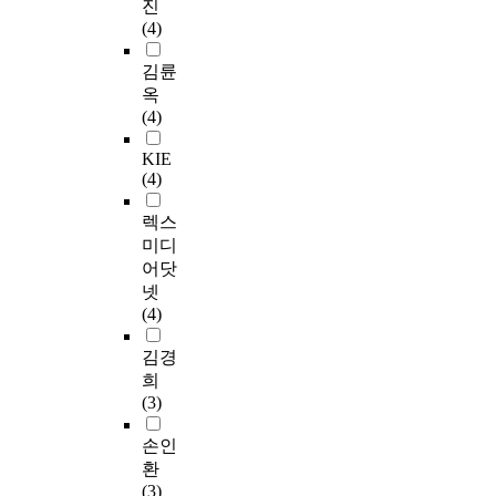
진
(4)
김륜
옥
(4)
KIE
(4)
렉스
미디
어닷
넷
(4)
김경
희
(3)
손인
환
(3)