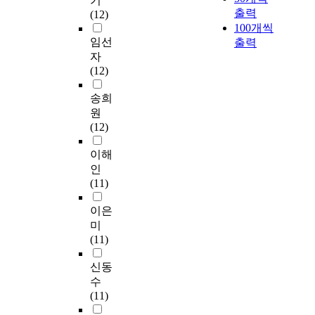
기
출력
(12)
100개씩
임선
출력
자
(12)
송희
원
(12)
이해
인
(11)
이은
미
(11)
신동
수
(11)