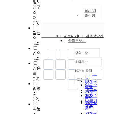
정보
연구
복사/대
소
출신청
저
(13)
김선
내보내기
내책장담기
숙
한글로보기
(12)
김숙
정확도순
(12)
내림차순
정확도
양은
순
10개씩 출력
내림차순
숙
인기도
(12)
순
조회
10개씩
연도순
출력
엄영
제목순
20개씩
숙
저자순
출력
(12)
발행기
30개씩
관순
출력
박봉
50개씩