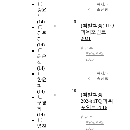
복사/대
강윤
출신청
석
(14)
9
(백발백중) ITQ
파워포인트
김우
2021
경
(14)
한정수
BM성안당
최은
2025
실
(14)
복사/대
출신청
한윤
희
10
(14)
(백발백중
2024) iTQ 파워
구경
포인트 2016
화
(14)
한정수
BM성안당
영진
2023