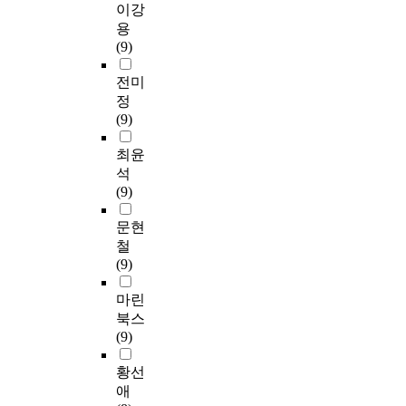
이강
용
(9)
전미
정
(9)
최윤
석
(9)
문현
철
(9)
마린
북스
(9)
황선
애