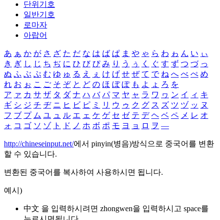
단위기호
일반기호
로마자
아랍어
あ
ぁ
か
が
さ
ざ
た
だ
な
は
ば
ぱ
ま
や
ゃ
ら
わ
ゎ
ん
い
ぃ
き
ぎ
し
じ
ち
ぢ
に
ひ
び
ぴ
み
り
う
ぅ
く
ぐ
す
ず
つ
づ
っ
ぬ
ふ
ぶ
ぷ
む
ゆ
ゅ
る
え
ぇ
け
げ
せ
ぜ
て
で
ね
へ
べ
ぺ
め
れ
お
ぉ
こ
ご
そ
ぞ
と
ど
の
ほ
ぼ
ぽ
も
よ
ょ
ろ
を
ア
ァ
カ
サ
ザ
タ
ダ
ナ
ハ
バ
パ
マ
ヤ
ャ
ラ
ワ
ヮ
ン
イ
ィ
キ
ギ
シ
ジ
チ
ヂ
ニ
ヒ
ビ
ピ
ミ
リ
ウ
ゥ
ク
グ
ス
ズ
ツ
ヅ
ッ
ヌ
フ
ブ
プ
ム
ユ
ュ
ル
エ
ェ
ケ
ゲ
セ
ゼ
テ
デ
ヘ
ベ
ペ
メ
レ
オ
ォ
コ
ゴ
ソ
ゾ
ト
ド
ノ
ホ
ボ
ポ
モ
ヨ
ョ
ロ
ヲ
―
http://chineseinput.net/
에서 pinyin(병음)방식으로 중국어를 변환
할 수 있습니다.
변환된 중국어를 복사하여 사용하시면 됩니다.
예시)
中文 을 입력하시려면
zhongwen
을 입력하시고 space를
누르시면됩니다.