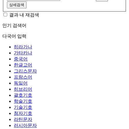
상세검색
결과 내 재검색
인기 검색어
다국어 입력
히라가나
가타카나
중국어
한글고어
그리스문자
프랑스어
독일어
히브리어
괄호기호
학술기호
기술기호
첨자기호
라틴문자
러시아문자