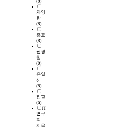
(8)
차영
란
(8)
홍효
(8)
권경
철
(8)
은일
신
(8)
집필
(6)
IT
연구
회
지음