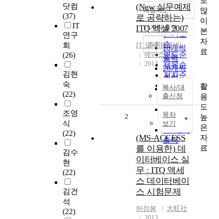
로
닷컴
(New 실무예제
많
내림차순
정확도
(37)
로 공략하는)
이
순
IT
ITQ 엑셀 2007
10개씩 출력
내림차순
본
인기도
연구
자
순
조회
회
IT 도서 R&D팀
10개씩
료
연도순
(26)
에이스ME
출력
2013
제목순
20개씩
김현
저자순
출력
숙
발행기
활
복사/대
30개씩
(22)
관순
용
출신청
출력
도
50개씩
조영
목차
2
높
출력
식
보기
은
100개씩
(22)
(MS-ACCESS
자
출력
료
를 이용한) 데
김수
이터베이스 실
현
무 : ITQ 액세
(22)
스 데이터베이
스 시험문제
김건
석
허정봉
大旺社
(22)
2013