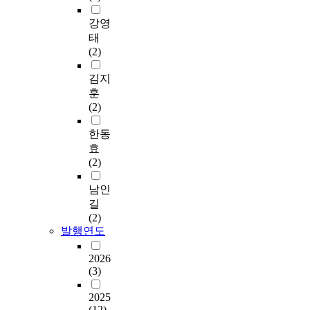
강영
태
(2)
김지
훈
(2)
한동
효
(2)
남인
길
(2)
발행연도
2026
(3)
2025
(12)