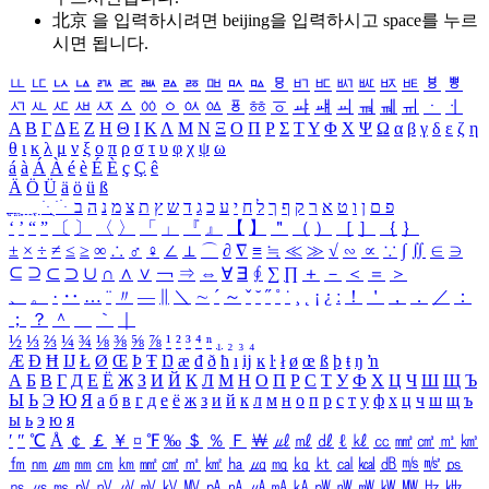
北京 을 입력하시려면
beijing
을 입력하시고 space를 누르
시면 됩니다.
ㅥ
ㅦ
ㅧ
ㅨ
ㅩ
ㅪ
ㅫ
ㅬ
ㅭ
ㅮ
ㅯ
ㅰ
ㅱ
ㅲ
ㅳ
ㅴ
ㅵ
ㅶ
ㅷ
ㅸ
ㅹ
ㅺ
ㅻ
ㅼ
ㅽ
ㅾ
ㅿ
ㆀ
ㆁ
ㆂ
ㆃ
ㆄ
ㆅ
ㆆ
ㆇ
ㆈ
ㆉ
ㆊ
ㆋ
ㆌ
ㆍ
ㆎ
Α
Β
Γ
Δ
Ε
Ζ
Η
Θ
Ι
Κ
Λ
Μ
Ν
Ξ
Ο
Π
Ρ
Σ
Τ
Υ
Φ
Χ
Ψ
Ω
α
β
γ
δ
ε
ζ
η
θ
ι
κ
λ
μ
ν
ξ
ο
π
ρ
σ
τ
υ
φ
χ
ψ
ω
á
à
Á
À
é
è
É
È
ç
Ç
ê
Ä
Ö
Ü
ä
ö
ü
ß
ְ
ֳ
ֲ
ֱ
ָ
ַ
ֵ
ֶ
ִ
ֹ
ּ
ֻ
ׂ
ׁ
ּ
ב
ה
נ
מ
צ
ת
ץ
ש
ד
ג
כ
ע
י
ח
ל
ך
ף
ק
ר
א
ט
ו
ן
ם
פ
‘
’
“
”
〔
〕
〈
〉
「
」
『
』
【
】
＂
（
）
［
］
｛
｝
±
×
÷
≠
≤
≥
∞
∴
♂
♀
∠
⊥
⌒
∂
∇
≡
≒
≪
≫
√
∽
∝
∵
∫
∬
∈
∋
⊆
⊇
⊂
⊃
∪
∩
∧
∨
￢
⇒
⇔
∀
∃
∮
∑
∏
＋
－
＜
＝
＞
、
。
·
‥
…
¨
〃
―
∥
＼
∼
´
～
ˇ
˘
˝
˚
˙
¸
˛
¡
¿
ː
！
＇
，
．
／
：
；
？
＾
＿
｀
｜
½
⅓
⅔
¼
¾
⅛
⅜
⅝
⅞
¹
²
³
⁴
ⁿ
₁
₂
₃
₄
Æ
Ð
Ħ
Ĳ
Ł
Ø
Œ
Þ
Ŧ
Ŋ
æ
đ
ð
ħ
ı
ĳ
ĸ
ŀ
ł
ø
œ
ß
þ
ŧ
ŋ
ŉ
А
Б
В
Г
Д
Е
Ё
Ж
З
И
Й
К
Л
М
Н
О
П
Р
С
Т
У
Ф
Х
Ц
Ч
Ш
Щ
Ъ
Ы
Ь
Э
Ю
Я
а
б
в
г
д
е
ё
ж
з
и
й
к
л
м
н
о
п
р
с
т
у
ф
х
ц
ч
ш
щ
ъ
ы
ь
э
ю
я
′
″
℃
Å
￠
￡
￥
¤
℉
‰
＄
％
Ｆ
￦
㎕
㎖
㎗
ℓ
㎘
㏄
㎣
㎤
㎥
㎦
㎙
㎚
㎛
㎜
㎝
㎞
㎟
㎠
㎡
㎢
㏊
㎍
㎎
㎏
㏏
㎈
㎉
㏈
㎧
㎨
㎰
㎱
㎲
㎳
㎴
㎵
㎶
㎷
㎸
㎹
㎀
㎁
㎂
㎃
㎄
㎺
㎻
㎽
㎾
㎿
㎐
㎑