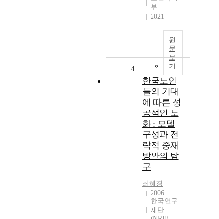
부
2021
원
문
보
기
4
한국노인
들의 기대
에 따른 성
공적인 노
화 : 모델
구성과 전
략적 중재
방안의 탐
구
최혜경
2006
한국연구
재단
(NRF)