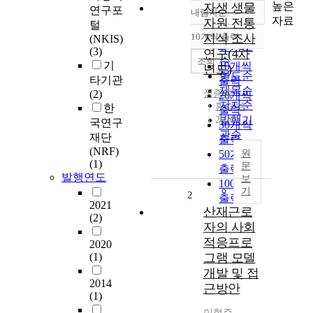
높은
자생 생물
연구포
내림차순
정확도
자료
자원 전통
털
순
10개씩 출력
지식 조사
(NKIS)
내림차순
인기도
(3)
연구(4차
순
조회
기
10개씩
년도)
연도순
타기관
출력
제목순
(2)
정종덕
20개씩
저자순
환경부
한
출력
발행기
2020
국연구
30개씩
관순
재단
출력
(NRF)
50개씩
원
(1)
문
출력
발행연도
보
100개씩
기
2
출력
2021
산재근로
(2)
자의 사회
적응프로
2020
(1)
그램 모델
개발 및 접
2014
근방안
(1)
이현주