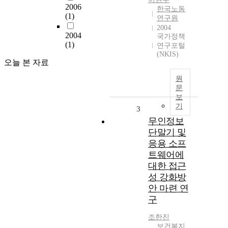
2006
한국노동
(1)
연구원
2004
2004
국가정책
(1)
연구포털
(NKIS)
오늘 본 자료
원
문
보
기
3
무인정보
단말기 및
응용 소프
트웨어에
대한 접근
성 강화방
안 마련 연
구
조한진
보건복지