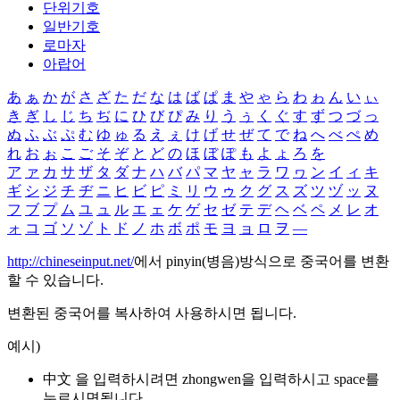
단위기호
일반기호
로마자
아랍어
あ
ぁ
か
が
さ
ざ
た
だ
な
は
ば
ぱ
ま
や
ゃ
ら
わ
ゎ
ん
い
ぃ
き
ぎ
し
じ
ち
ぢ
に
ひ
び
ぴ
み
り
う
ぅ
く
ぐ
す
ず
つ
づ
っ
ぬ
ふ
ぶ
ぷ
む
ゆ
ゅ
る
え
ぇ
け
げ
せ
ぜ
て
で
ね
へ
べ
ぺ
め
れ
お
ぉ
こ
ご
そ
ぞ
と
ど
の
ほ
ぼ
ぽ
も
よ
ょ
ろ
を
ア
ァ
カ
サ
ザ
タ
ダ
ナ
ハ
バ
パ
マ
ヤ
ャ
ラ
ワ
ヮ
ン
イ
ィ
キ
ギ
シ
ジ
チ
ヂ
ニ
ヒ
ビ
ピ
ミ
リ
ウ
ゥ
ク
グ
ス
ズ
ツ
ヅ
ッ
ヌ
フ
ブ
プ
ム
ユ
ュ
ル
エ
ェ
ケ
ゲ
セ
ゼ
テ
デ
ヘ
ベ
ペ
メ
レ
オ
ォ
コ
ゴ
ソ
ゾ
ト
ド
ノ
ホ
ボ
ポ
モ
ヨ
ョ
ロ
ヲ
―
http://chineseinput.net/
에서 pinyin(병음)방식으로 중국어를 변환
할 수 있습니다.
변환된 중국어를 복사하여 사용하시면 됩니다.
예시)
中文 을 입력하시려면
zhongwen
을 입력하시고 space를
누르시면됩니다.