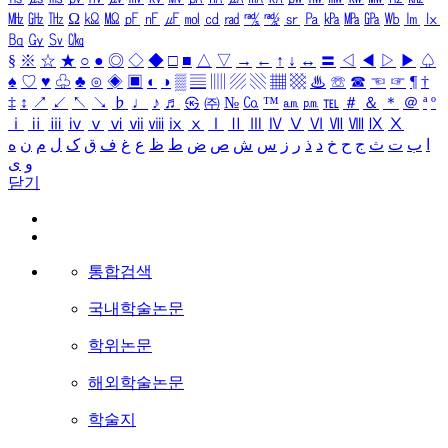
㎒
㎓
㎔
Ω
㏀
㏁
㎊
㎋
㎌
㏖
㏅
㎭
㎮
㎯
㏛
㎩
㎪
㎫
㎬
㏝
㏐
㏓
㏃
㏉
㏜
㏆
§
※
☆
★
○
●
◎
◇
◆
□
■
△
▽
→
←
↑
↓
↔
〓
◁
◀
▷
▶
♤
♠
♡
♥
♧
♣
⊙
◈
▣
◐
◑
▒
▤
▥
▨
▧
▦
▩
♨
☏
☎
☜
☞
¶
†
‡
↕
↗
↙
↖
↘
♭
♩
♪
♬
㉿
㈜
№
㏇
™
㏂
㏘
℡
＃
＆
＊
＠
ª
º
ⅰ
ⅱ
ⅲ
ⅳ
ⅴ
ⅵ
ⅶ
ⅷ
ⅸ
ⅹ
Ⅰ
Ⅱ
Ⅲ
Ⅳ
Ⅴ
Ⅵ
Ⅶ
Ⅷ
Ⅸ
Ⅹ
ا
ب
ت
ث
ج
ح
خ
د
ذ
ر
ز
س
ش
ص
ض
ط
ظ
ع
غ
ف
ق
ک
ل
م
ن
ه
و
ی
닫기
통합검색
국내학술논문
학위논문
해외학술논문
학술지