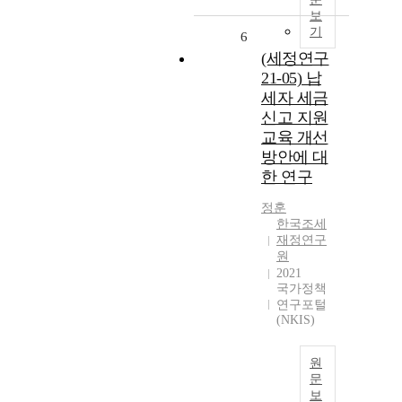
보
기
6
(세정연구
21-05) 납
세자 세금
신고 지원
교육 개선
방안에 대
한 연구
정훈
한국조세
재정연구
원
2021
국가정책
연구포털
(NKIS)
원
문
보