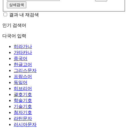
상세검색
결과 내 재검색
인기 검색어
다국어 입력
히라가나
가타카나
중국어
한글고어
그리스문자
프랑스어
독일어
히브리어
괄호기호
학술기호
기술기호
첨자기호
라틴문자
러시아문자