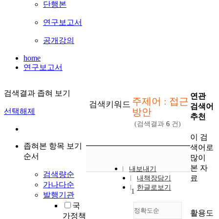
단행본
연구보고서
공개강의
home
연구보고서
검색결과 좁혀 보기
연관
주제어 : 접근
검색키워드
검색어
방안
선택해제
추천
(검색결과
6
건)
이 검
좁혀본 항목 보기
색어로
순서
많이
본 자
내보내기
검색량순
료
내책장담기
가나다순
한글로보기
1
발행기관
국
정확도순
활용도
가정책