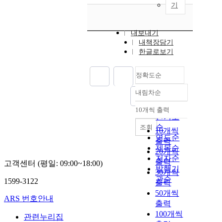
기
내보내기
내책장담기
한글로보기
정확도순
내림차순
정확도
순
10개씩 출력
내림차순
인기도
순
조회
10개씩
연도순
출력
제목순
20개씩
저자순
출력
고객센터 (평일: 09:00~18:00)
발행기
30개씩
관순
1599-3122
출력
50개씩
ARS 번호안내
출력
100개씩
관련누리집