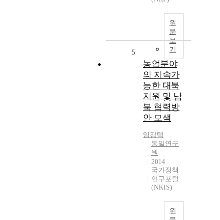
원
문
보
기
5
농업분야
의 지속가
능한 대북
지원 및 남
북 협력방
안 모색
임강택
통일연구
원
2014
국가정책
연구포털
(NKIS)
원
문