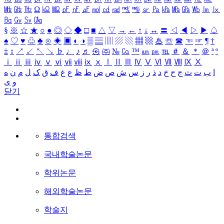
㎒
㎓
㎔
Ω
㏀
㏁
㎊
㎋
㎌
㏖
㏅
㎭
㎮
㎯
㏛
㎩
㎪
㎫
㎬
㏝
㏐
㏓
㏃
㏉
㏜
㏆
§
※
☆
★
○
●
◎
◇
◆
□
■
△
▽
→
←
↑
↓
↔
〓
◁
◀
▷
▶
♤
♠
♡
♥
♧
♣
⊙
◈
▣
◐
◑
▒
▤
▥
▨
▧
▦
▩
♨
☏
☎
☜
☞
¶
†
‡
↕
↗
↙
↖
↘
♭
♩
♪
♬
㉿
㈜
№
㏇
™
㏂
㏘
℡
＃
＆
＊
＠
ª
º
ⅰ
ⅱ
ⅲ
ⅳ
ⅴ
ⅵ
ⅶ
ⅷ
ⅸ
ⅹ
Ⅰ
Ⅱ
Ⅲ
Ⅳ
Ⅴ
Ⅵ
Ⅶ
Ⅷ
Ⅸ
Ⅹ
ا
ب
ت
ث
ج
ح
خ
د
ذ
ر
ز
س
ش
ص
ض
ط
ظ
ع
غ
ف
ق
ک
ل
م
ن
ه
و
ی
닫기
통합검색
국내학술논문
학위논문
해외학술논문
학술지