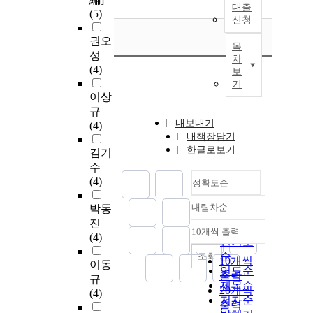
대출
(5)
신청
권오
목
성
차
(4)
보
기
이상
규
내보내기
(4)
내책장담기
한글로보기
김기
수
(4)
정확도순
내림차순
박동
정확도
진
순
10개씩 출력
내림차순
(4)
인기도
순
조회
10개씩
이동
연도순
출력
규
제목순
20개씩
(4)
저자순
출력