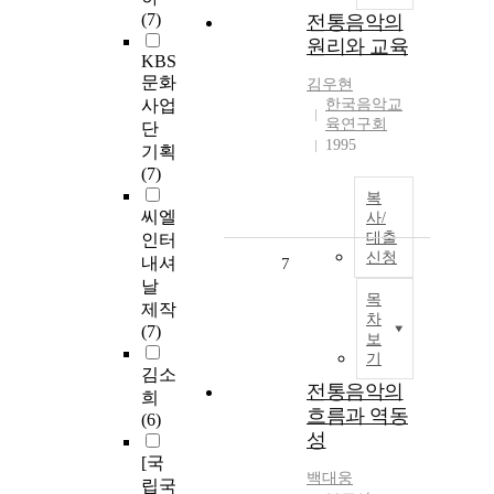
(7)
전통음악의
원리와 교육
KBS
문화
김우현
사업
한국음악교
육연구회
단
1995
기획
(7)
복
씨엘
사/
대출
인터
신청
내셔
7
날
목
제작
차
(7)
보
기
김소
전통음악의
희
흐름과 역동
(6)
성
[국
백대웅
립국