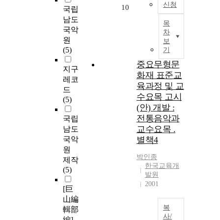
신청
10
국립
남도
목
국악
차
원
보
(5)
기
중요무형문
지구
화재 표준교
레코
육과정 및 교
드
수요목 고시
(5)
(안) 개발 :
전통음악과
국립
교수요목 .
남도
국악
별책4
원
박인종
제작
한국교육개
(5)
발원
2001
[巨
山編
복
輯部
사/
編]