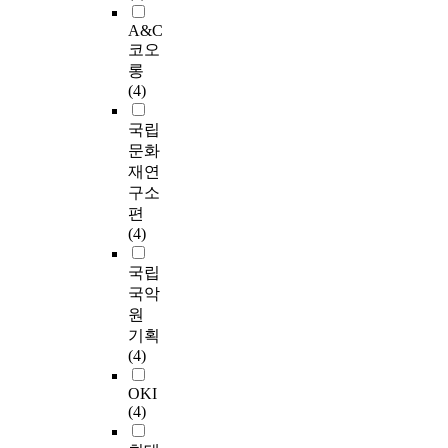
A&C
코오
롱
(4)
국립
문화
재연
구소
편
(4)
국립
국악
원
기획
(4)
OKI
(4)