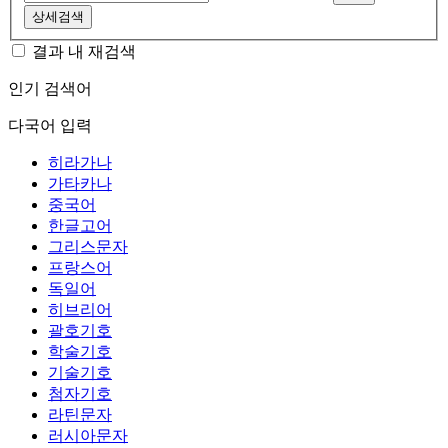
상세검색
결과 내 재검색
인기 검색어
다국어 입력
히라가나
가타카나
중국어
한글고어
그리스문자
프랑스어
독일어
히브리어
괄호기호
학술기호
기술기호
첨자기호
라틴문자
러시아문자