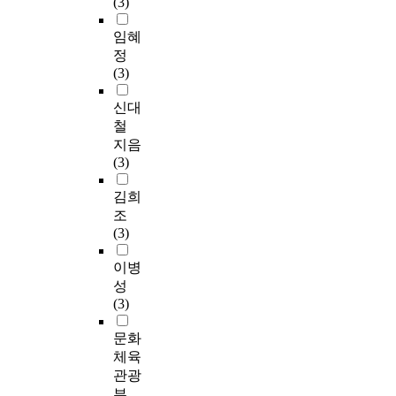
(3)
임혜
정
(3)
신대
철
지음
(3)
김희
조
(3)
이병
성
(3)
문화
체육
관광
부