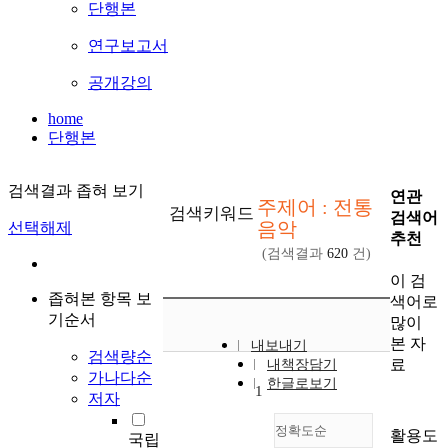
단행본
연구보고서
공개강의
home
단행본
검색결과 좁혀 보기
연관
주제어 : 전통
검색키워드
검색어
음악
선택해제
추천
(검색결과
620
건)
이 검
좁혀본 항목 보
색어로
기순서
많이
본 자
내보내기
검색량순
료
내책장담기
가나다순
한글로보기
1
저자
정확도순
활용도
국립