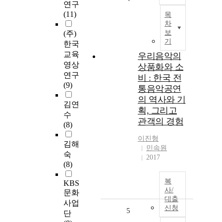
연구
(11)
목
차
보
(주)
기
한국
교육
우리음악의
영상
상품화와 소
연구
비 : 한국 전
(9)
통음악공연
의 역사와 기
김연
획, 그리고
수
관객의 경험
(8)
이진형
김해
민속원
숙
2017
(8)
복
KBS
사/
문화
대출
사업
신청
5
단