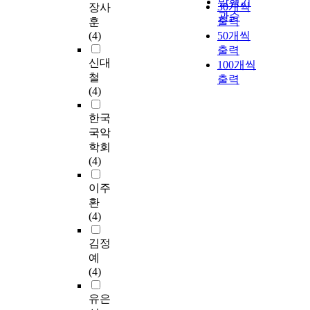
발행기
30개씩
장사
관순
출력
훈
(4)
50개씩
출력
신대
100개씩
철
출력
(4)
한국
국악
학회
(4)
이주
환
(4)
김정
예
(4)
유은