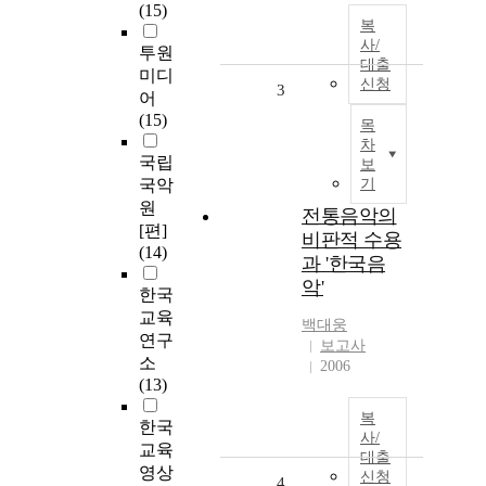
(15)
복
사/
투원
대출
미디
신청
3
어
(15)
목
차
국립
보
국악
기
원
전통음악의
[편]
비판적 수용
(14)
과 '한국음
악'
한국
교육
백대웅
연구
보고사
소
2006
(13)
복
한국
사/
교육
대출
영상
신청
4