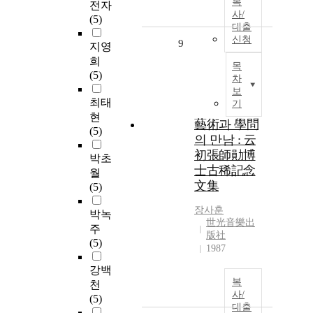
복
전자
사/
(5)
대출
신청
9
지영
희
목
(5)
차
보
최태
기
현
藝術과 學問
(5)
의 만남 : 云
初張師勛博
박초
士古稀記念
월
文集
(5)
장사훈
박녹
世光音樂出
주
版社
(5)
1987
강백
복
천
사/
(5)
대출