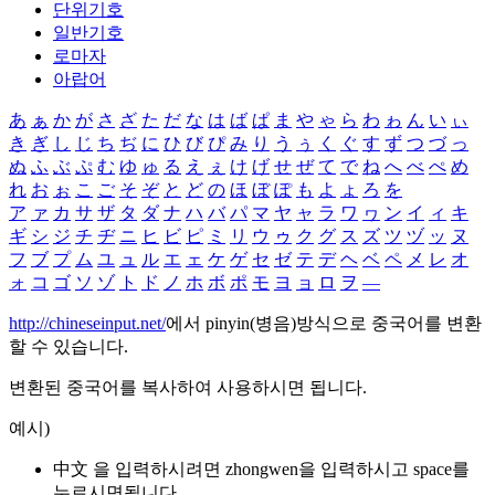
단위기호
일반기호
로마자
아랍어
あ
ぁ
か
が
さ
ざ
た
だ
な
は
ば
ぱ
ま
や
ゃ
ら
わ
ゎ
ん
い
ぃ
き
ぎ
し
じ
ち
ぢ
に
ひ
び
ぴ
み
り
う
ぅ
く
ぐ
す
ず
つ
づ
っ
ぬ
ふ
ぶ
ぷ
む
ゆ
ゅ
る
え
ぇ
け
げ
せ
ぜ
て
で
ね
へ
べ
ぺ
め
れ
お
ぉ
こ
ご
そ
ぞ
と
ど
の
ほ
ぼ
ぽ
も
よ
ょ
ろ
を
ア
ァ
カ
サ
ザ
タ
ダ
ナ
ハ
バ
パ
マ
ヤ
ャ
ラ
ワ
ヮ
ン
イ
ィ
キ
ギ
シ
ジ
チ
ヂ
ニ
ヒ
ビ
ピ
ミ
リ
ウ
ゥ
ク
グ
ス
ズ
ツ
ヅ
ッ
ヌ
フ
ブ
プ
ム
ユ
ュ
ル
エ
ェ
ケ
ゲ
セ
ゼ
テ
デ
ヘ
ベ
ペ
メ
レ
オ
ォ
コ
ゴ
ソ
ゾ
ト
ド
ノ
ホ
ボ
ポ
モ
ヨ
ョ
ロ
ヲ
―
http://chineseinput.net/
에서 pinyin(병음)방식으로 중국어를 변환
할 수 있습니다.
변환된 중국어를 복사하여 사용하시면 됩니다.
예시)
中文 을 입력하시려면
zhongwen
을 입력하시고 space를
누르시면됩니다.