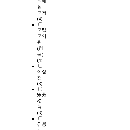
최태
현
공저
(4)
국립
국악
원
(한
국)
(4)
이성
천
(3)
宋芳
松
著
(3)
김용