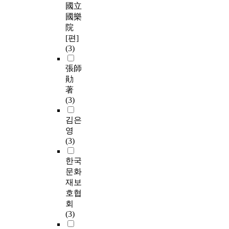
國立
國樂
院
[편]
(3)
張師
勛
著
(3)
김은
영
(3)
한국
문화
재보
호협
회
(3)