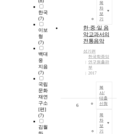
(8)
목
차
한국
보
(7)
기
한·중·일 음
이보
악교과서의
형
전통음악
(7)
성기련
백대
한국학중앙
웅
연구원출판
지음
부
(7)
2017
국립
복
문화
사/
재연
대출
구소
신청
6
[편]
(7)
목
차
보
김월
기
하