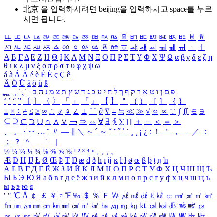
北京 을 입력하시려면
beijing
을 입력하시고 space를 누르
시면 됩니다.
ㅥ
ㅦ
ㅧ
ㅨ
ㅩ
ㅪ
ㅫ
ㅬ
ㅭ
ㅮ
ㅯ
ㅰ
ㅱ
ㅲ
ㅳ
ㅴ
ㅵ
ㅶ
ㅷ
ㅸ
ㅹ
ㅺ
ㅻ
ㅼ
ㅽ
ㅾ
ㅿ
ㆀ
ㆁ
ㆂ
ㆃ
ㆄ
ㆅ
ㆆ
ㆇ
ㆈ
ㆉ
ㆊ
ㆋ
ㆌ
ㆍ
ㆎ
Α
Β
Γ
Δ
Ε
Ζ
Η
Θ
Ι
Κ
Λ
Μ
Ν
Ξ
Ο
Π
Ρ
Σ
Τ
Υ
Φ
Χ
Ψ
Ω
α
β
γ
δ
ε
ζ
η
θ
ι
κ
λ
μ
ν
ξ
ο
π
ρ
σ
τ
υ
φ
χ
ψ
ω
á
à
Á
À
é
è
É
È
ç
Ç
ê
Ä
Ö
Ü
ä
ö
ü
ß
ְ
ֳ
ֲ
ֱ
ָ
ַ
ֵ
ֶ
ִ
ֹ
ּ
ֻ
ׂ
ׁ
ּ
ב
ה
נ
מ
צ
ת
ץ
ש
ד
ג
כ
ע
י
ח
ל
ך
ף
ק
ר
א
ט
ו
ן
ם
פ
‘
’
“
”
〔
〕
〈
〉
「
」
『
』
【
】
＂
（
）
［
］
｛
｝
±
×
÷
≠
≤
≥
∞
∴
♂
♀
∠
⊥
⌒
∂
∇
≡
≒
≪
≫
√
∽
∝
∵
∫
∬
∈
∋
⊆
⊇
⊂
⊃
∪
∩
∧
∨
￢
⇒
⇔
∀
∃
∮
∑
∏
＋
－
＜
＝
＞
、
。
·
‥
…
¨
〃
―
∥
＼
∼
´
～
ˇ
˘
˝
˚
˙
¸
˛
¡
¿
ː
！
＇
，
．
／
：
；
？
＾
＿
｀
｜
½
⅓
⅔
¼
¾
⅛
⅜
⅝
⅞
¹
²
³
⁴
ⁿ
₁
₂
₃
₄
Æ
Ð
Ħ
Ĳ
Ł
Ø
Œ
Þ
Ŧ
Ŋ
æ
đ
ð
ħ
ı
ĳ
ĸ
ŀ
ł
ø
œ
ß
þ
ŧ
ŋ
ŉ
А
Б
В
Г
Д
Е
Ё
Ж
З
И
Й
К
Л
М
Н
О
П
Р
С
Т
У
Ф
Х
Ц
Ч
Ш
Щ
Ъ
Ы
Ь
Э
Ю
Я
а
б
в
г
д
е
ё
ж
з
и
й
к
л
м
н
о
п
р
с
т
у
ф
х
ц
ч
ш
щ
ъ
ы
ь
э
ю
я
′
″
℃
Å
￠
￡
￥
¤
℉
‰
＄
％
Ｆ
￦
㎕
㎖
㎗
ℓ
㎘
㏄
㎣
㎤
㎥
㎦
㎙
㎚
㎛
㎜
㎝
㎞
㎟
㎠
㎡
㎢
㏊
㎍
㎎
㎏
㏏
㎈
㎉
㏈
㎧
㎨
㎰
㎱
㎲
㎳
㎴
㎵
㎶
㎷
㎸
㎹
㎀
㎁
㎂
㎃
㎄
㎺
㎻
㎽
㎾
㎿
㎐
㎑