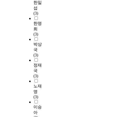
한일
섭
(3)
한명
희
(3)
박상
국
(3)
정재
국
(3)
노재
명
(3)
이승
아