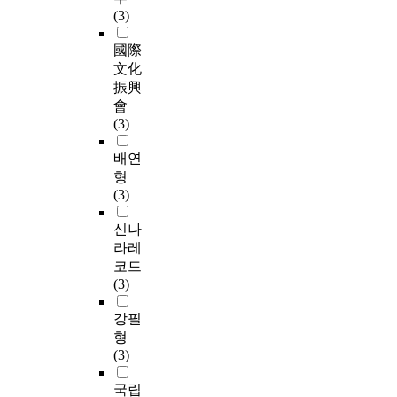
(3)
國際
文化
振興
會
(3)
배연
형
(3)
신나
라레
코드
(3)
강필
형
(3)
국립