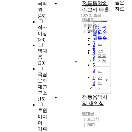
높은
전통음악의
국악
내림차순
정확도
자료
랑그와 빠홀
원
순
(45)
10개씩 출력
내림차순
인기도
백대웅
통나무
순
조회
작자
10개씩
2003
연도순
미상
출력
제목순
(28)
20개씩
저자순
복
출력
발행기
백대
사/
30개씩
대출
관순
웅
출력
신청
(20)
2
50개씩
출력
목
국립
100개씩
차
문화
보
출력
재연
기
구소
전통음악사
(15)
의 재인식
투원
백대웅
미디
보고사
어
2007
기획