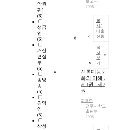
보고사
악원
2006
편]
(6)
복
사/
성금
대출
연
신청
8
(6)
목
거산
차
편집
보
부
기
(6)
전통예능문
화의 이해 .
송방
제1권 - 제7
송
권
(5)
차용준
김영
전주대학교
임
출판부
(5)
2003
삼성