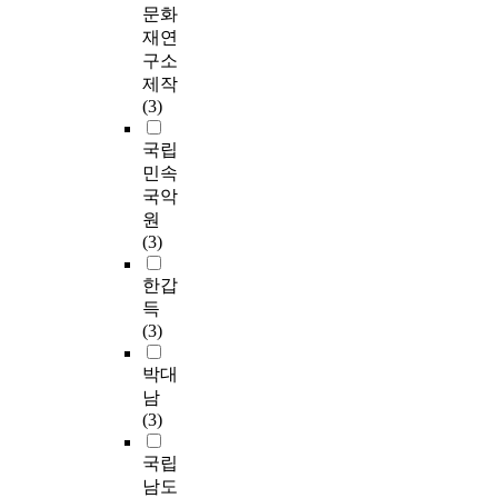
문화
재연
구소
제작
(3)
국립
민속
국악
원
(3)
한갑
득
(3)
박대
남
(3)
국립
남도