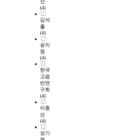
선
(4)
김석
출
(4)
송지
원
(4)
한국
고음
반연
구회
(4)
이충
선
(4)
성기
련