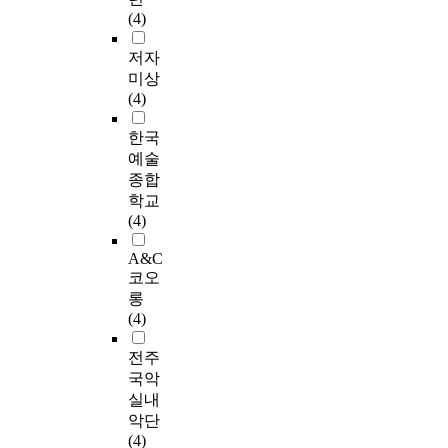
(4)
저자
미상
(4)
한국
예술
종합
학교
(4)
A&C
코오
롱
(4)
전주
국악
실내
악단
(4)