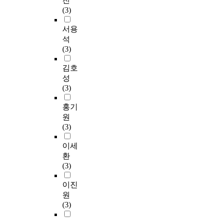
진
(3)
서용
석
(3)
김호
성
(3)
홍기
원
(3)
이세
환
(3)
이진
원
(3)