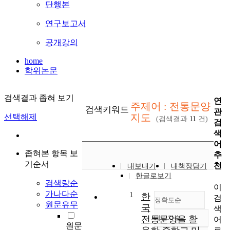
단행본
연구보고서
공개강의
home
학위논문
검색결과 좁혀 보기
연
주제어 : 전통문양
검색키워드
관
지도
선택해제
(검색결과
11
건)
검
색
어
좁혀본 항목 보
추
기순서
천
내보내기
내책장담기
한글로보기
검색량순
이
가나다순
1
한
검
정확도순
원문유무
국
색
전통문양을 활
내림차순
어
정확도
원문