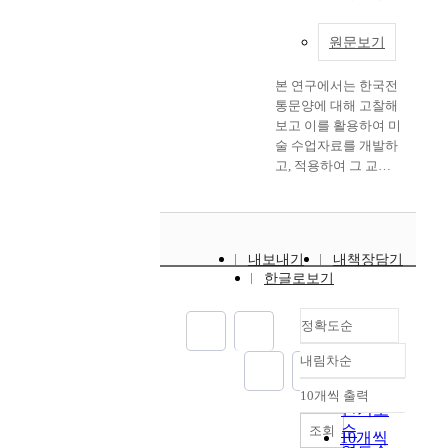
h
t
,
양을 활용(活用)한 교
관
t
students from the club
a
e
발
수-학습 지도 방안을
심
h
after they had
n
r
원문보기
전
모색(摸索)함으로써
이
e
manufactured Korean
g
n
시
미술교육이 전통문양
과
c
paper art works during
e
c
켜
본 연구에서는 한국전
(傳統紋樣)의 응용(應
거
u
the club activity
s
u
나
통문양에 대해 고찰해
用)과 전개(展開)에 있
어
l
classes, utilizing the
h
l
아
보고 이를 활용하여 미
어서 일익을 담당할 수
느
t
Korean traditional
a
t
가
술 수업자료를 개발하
있는가를 살펴보았다.
때
u
patterns, shows that
v
u
는
고, 적용하여 그 교육
이러한 연구목적을 달
보
r
more than 90 % of the
e
r
것
적 효과를 확인하고자
성하기 위해서 한국 전
다
a
students said their
o
e
이
하였다. 연구 방법은
통문양의 이론적 배경
높
l
understanding level of
c
i
매
주로 문헌연구를 하였
을 고찰한 다음 한국
아
i
the traditional patterns
c
s
우
고, 미술교과서에 대한
전통문양을 미술 교육
지
m
increased. Moreover,
내보내기
내책장담기
u
s
중
내용 분석, 그리고 학
에 어떻게 활용할 수
고
a
한글로보기
more than 90 % of the
r
h
요
생들의 작품 분석 및
있는가를 살펴보았으
있
g
students showed
r
o
하
소감 내용을 분석하였
며, 고등학교 1학년을
다
e
increased level of
e
v
다
다. 연구 결과를 요약
정확도순
대상으로 전통문양에
.
t
interest in the
d
i
.
하면 다음과 같다. 첫
대한 설문 조사를 실시
이
h
traditional patterns.
내림차순
,
n
또
째, 한국전통문양은 한
정확도
하였다. 그 결과, 학생
에
r
The most fun part for
t
g
한
국의 자연적, 역사적,
들이 전통문양(傳統紋
순
전
o
10개씩 출력
the students was said
r
i
내림차순
요
종교적 배경 하에서 형
樣)에 담긴 상징적(象
인기도
통
u
to be the process of
a
n
즘
성되었으며, 문양형태
徵的) 의미를 이해하
순
문
조회
g
10개씩
pasting the Korean
d
,
들
에 따라 다양한 의미를
고, 직접 한국 전통문