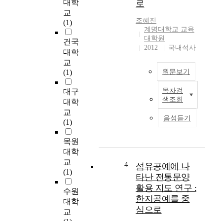
대학
로
a
전
교
t
통
조혜진
(1)
t
문
계명대학교 교육
a
화
대학원
건국
c
는
2012
국내석사
대학
h
우
교
e
리
(1)
원문보기
s
민
g
족
목차검
대구
r
N
의
색조회
대학
e
o
원
교
a
w
형
음성듣기
(1)
t
w
적
i
e
특
목원
m
a
질
대학
p
r
을
교
o
e
보
4
섬유공예에 나
(1)
r
l
여
타난 전통문양
t
i
줄
활용 지도 연구 :
수원
a
v
뿐
한지공예를 중
대학
n
i
만
심으로
교
c
n
아