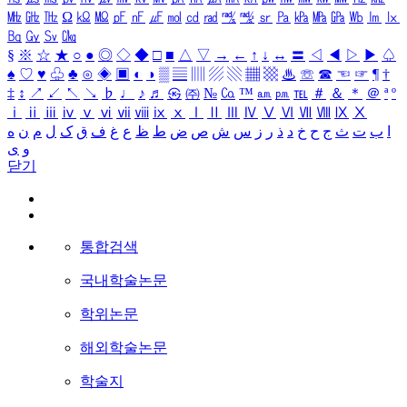
㎒
㎓
㎔
Ω
㏀
㏁
㎊
㎋
㎌
㏖
㏅
㎭
㎮
㎯
㏛
㎩
㎪
㎫
㎬
㏝
㏐
㏓
㏃
㏉
㏜
㏆
§
※
☆
★
○
●
◎
◇
◆
□
■
△
▽
→
←
↑
↓
↔
〓
◁
◀
▷
▶
♤
♠
♡
♥
♧
♣
⊙
◈
▣
◐
◑
▒
▤
▥
▨
▧
▦
▩
♨
☏
☎
☜
☞
¶
†
‡
↕
↗
↙
↖
↘
♭
♩
♪
♬
㉿
㈜
№
㏇
™
㏂
㏘
℡
＃
＆
＊
＠
ª
º
ⅰ
ⅱ
ⅲ
ⅳ
ⅴ
ⅵ
ⅶ
ⅷ
ⅸ
ⅹ
Ⅰ
Ⅱ
Ⅲ
Ⅳ
Ⅴ
Ⅵ
Ⅶ
Ⅷ
Ⅸ
Ⅹ
ا
ب
ت
ث
ج
ح
خ
د
ذ
ر
ز
س
ش
ص
ض
ط
ظ
ع
غ
ف
ق
ک
ل
م
ن
ه
و
ی
닫기
통합검색
국내학술논문
학위논문
해외학술논문
학술지