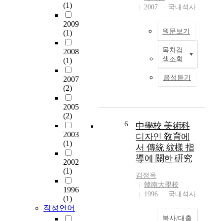
(1)
purpose is to make the
n
i
2007
국내석사
의
students become
a
o
위
2009
familiar with Korean
n
n
상
원문보기
(1)
traditional patterns and
d
a
을
to present the
c
l
높
목차검
2008
A
possibility of applying
u
i
일
색조회
(1)
l
them into real life by
l
z
수
l
fabricating Korean
t
e
있
음성듣기
2007
t
paper art works based
u
d
는
(2)
h
on the study of
r
i
잠
e
traditional patterns.
e
n
재
2005
c
Students will be able
,
f
(2)
된
o
6
to achieve the goal
中學校 美術科
a
o
미
u
through this Korean
2003
n
r
디자인 敎育에
의
n
(1)
paper art club activity.
d
m
식
서 傳統 紋樣 指
t
An intensive survey
t
a
이
導에 關한 硏究
r
2002
was carried out to
h
t
내
(1)
i
measure the students'
e
i
재
김정옥
e
understanding levels
r
o
韓南大學校
되
1996
s
about the traditional
e
n
1996
국내석사
어
(1)
t
patterns. The analysis
a
i
있
작성언어
h
on the survey shows
r
n
다
복사/대출
a