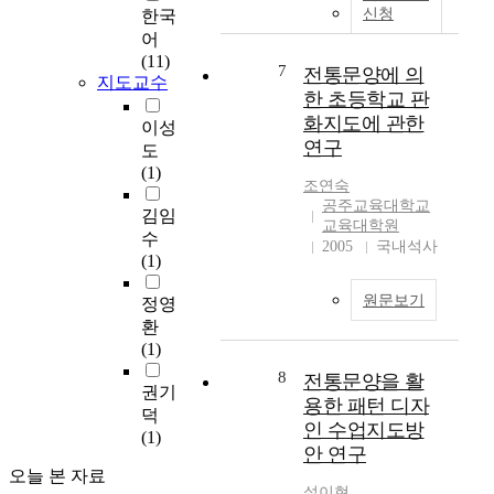
that the students think
e
w
.
신청
한국
t
they need to
m
h
2
어
l
understand and make
a
i
1
(11)
e
practical use of the
7
n
c
전통문양에 의
세
지도교수
a
traditional patterns
y
h
기
한 초등학교 판
d
even though they've
v
p
는
화지도에 관한
이성
t
scarcely had the
a
l
세
연구
도
h
chance to come in
r
e
계
(1)
e
contact and to
i
n
화
조연숙
w
appreciate them. It also
o
t
공주교육대학교
,
김임
o
turned out that they've
교육대학원
u
y
정
수
r
rarely had the chance
2005
국내석사
s
o
보
(1)
l
to study about the
c
f
화
d
traditional patterns at
u
i
시
원문보기
정영
e
school, and the efforts
l
n
대
환
c
of both the students
t
f
로
(1)
o
and the society are
u
o
서
n
8
needed to make more
전통문양을 활
r
r
다
권기
o
use of these traditional
e
m
용한 패턴 디자
양
덕
m
patterns in the modern
s
a
한
인 수업지도방
(1)
y
society. Plus the fact
.
t
문
안 연구
h
that a lot of students
A
i
화
오늘 본 자료
a
have intention to
s
o
설이현
와