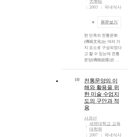
.
大學院
there were opinions
s
d
속
문
T
2003
국내석사
that it would be better
h
.
에
화
h
if the traditional
a
I
서
에
e
patterns were
v
n
우
원문보기
대
y
transformed, adjusting
e
t
리
한
l
to the modern trend,
b
h
들
한 민족의 전통문화
자
e
rather than keeping its
e
e
은
(傳統文化)는 여러 가
긍
a
traditional form. One
e
r
각
지 요소로 구성되었다
심
d
of their favorite
n
e
자
고 할 수 있는데 전통
은
t
patterns was
m
a
의
문양(傳統紋樣)은 그
물
h
geometrical pattern, for
a
l
개
대표적인 예라고 할 수
론
e
it suits to the modern
d
i
성
있다. 미술 교육(美術
문
c
style. In regards to the
e
t
을
敎育)에 있어서의 전
화
10
전통문양의 이
u
research on the
a
y
찾
통 교육의 필요성은 날
적
r
해와 활용을 위
students' interest, the
n
w
고
로 증대 되어가고 있으
정
r
한 미술 수업지
majority of the
d
h
전
며, 이는 또한 한국 문
체
e
students were
도의 구안과 적
r
e
통
화적(韓國 文化的) 자
성
n
generally interested in
a
r
용
문
아성찰(自我省察)에
확
t
the traditional patterns,
p
e
화
대한 요구이기도 하다.
립
w
while about 40 % of
서경선
i
w
를
본 연구는 고등학생을
에
i
세명대학교 교육
the students showed
d
e
계
대상으로 한 미술과 수
대
대학원
t
little interest. However,
c
s
승
업지도에 한국 전통문
한
2007
국내석사
h
the response of 30