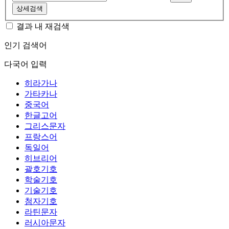
상세검색
결과 내 재검색
인기 검색어
다국어 입력
히라가나
가타카나
중국어
한글고어
그리스문자
프랑스어
독일어
히브리어
괄호기호
학술기호
기술기호
첨자기호
라틴문자
러시아문자