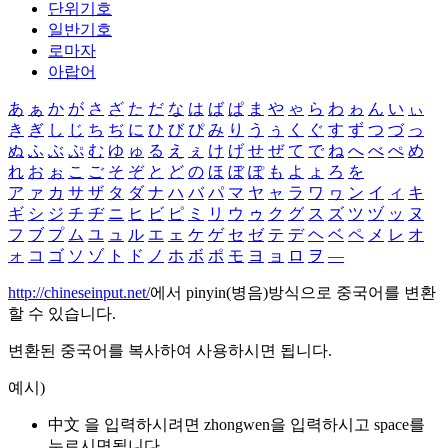
단위기호
일반기호
로마자
아랍어
あ
ぁ
か
が
さ
ざ
た
だ
な
は
ば
ぱ
ま
や
ゃ
ら
わ
ゎ
ん
い
ぃ
き
ぎ
し
じ
ち
ぢ
に
ひ
び
ぴ
み
り
う
ぅ
く
ぐ
す
ず
つ
づ
っ
ぬ
ふ
ぶ
ぷ
む
ゆ
ゅ
る
え
ぇ
け
げ
せ
ぜ
て
で
ね
へ
べ
ぺ
め
れ
お
ぉ
こ
ご
そ
ぞ
と
ど
の
ほ
ぼ
ぽ
も
よ
ょ
ろ
を
ア
ァ
カ
サ
ザ
タ
ダ
ナ
ハ
バ
パ
マ
ヤ
ャ
ラ
ワ
ヮ
ン
イ
ィ
キ
ギ
シ
ジ
チ
ヂ
ニ
ヒ
ビ
ピ
ミ
リ
ウ
ゥ
ク
グ
ス
ズ
ツ
ヅ
ッ
ヌ
フ
ブ
プ
ム
ユ
ュ
ル
エ
ェ
ケ
ゲ
セ
ゼ
テ
デ
ヘ
ベ
ペ
メ
レ
オ
ォ
コ
ゴ
ソ
ゾ
ト
ド
ノ
ホ
ボ
ポ
モ
ヨ
ョ
ロ
ヲ
―
http://chineseinput.net/
에서 pinyin(병음)방식으로 중국어를 변환
할 수 있습니다.
변환된 중국어를 복사하여 사용하시면 됩니다.
예시)
中文 을 입력하시려면
zhongwen
을 입력하시고 space를
누르시면됩니다.