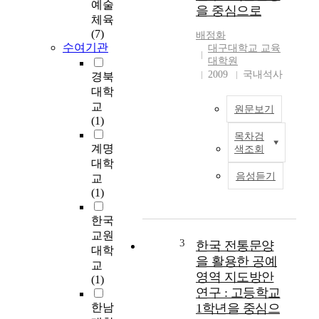
예술
을 중심으로
통
체육
이
(7)
배정화
이
수여기관
대구대학교 교육
어
대학원
져
2009
국내석사
경북
오
대학
는
교
원문보기
훌
(1)
륭
목차검
M
한
계명
색조회
o
전
대학
d
통
음성듣기
교
e
문
(1)
r
화
n
들
한국
s
이
교원
o
많
3
한국 전통문양
대학
c
다
을 활용한 공예
교
i
.
영역 지도방안
(1)
e
우
연구 : 고등학교
t
리
한남
1학년을 중심으
y
의