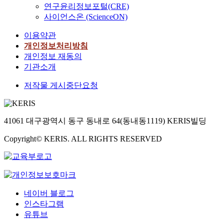
patterns and the usage.
n
e
통
은 혼선과 학습의욕 저
연구윤리정보포털(CRE)
있다. 넷째로, 현장(現
식
u
Second, the necessity
i
c
문
하를 초래 할 수 있다
場)교육에서의 전통문
사이언스온 (ScienceON)
속
c
of teaching traditional
s
t
화
는 점이다. 넷째, 전통
양부문은 교과서의 지
에
t
patterns at school was
n
i
에
이용약관
문양의 이해와 활용을
도 유형과 내용이 세분
흐
s
recognized and the
e
v
대
위한 구체적이고 단계
개인정보처리방침
화되어 있지 않고 순수
르
.
possibility of utilizing
e
e
한
적인 실기 지도 자료를
개인정보 재동의
미술(純粹美術)부문보
는
I
the costume and goods
d
a
정
개발하였다. 학생들이
다는 주로 디자인 부문
기관소개
잠
n
was presented.
e
n
확
스스로 조사하고, 우리
으로 다루어져 장식적
재
t
Throughout this
d
d
한
저작물 게시중단요청
문양에 대한 전통의 답
(裝飾的) 효과(效果)에
된
h
research, the
i
i
의
습이 아닌 현대적으로
그치는 것이 아닌가 싶
미
e
traditional patterns
n
n
미
재구성하여 표현할 수
어 아쉬움이 있다. 교
의
p
that had not been well
o
d
와
있도록 하는데 초점을
과적(敎科的) 목표(目
식
r
41061 대구광역시 동구 동내로 64(동내동1119) KERIS빌딩
acknowledged so far
r
i
이
두었다. 다섯째, 전통
標)에는 중요성을 강
을
o
were newly recognized
d
v
해
문양의 이해와 활용을
조하면서 내용에서는
개
Copyright© KERIS. ALL RIGHTS RESERVED
c
and the subject of
e
i
가
위한 수업지도의 성과
중요시한 고민을 엿볼
발
e
applying the
r
d
필
는 효과적이였다. 전통
수가 없다. 이러한 요
하
s
traditional patterns
t
u
요
문양에 대한 관심과 이
인들은 극복하기 위해
는
s
into merchandise was
o
a
하
해가 높아지고, 나아가
서 교사는 전 영역을
일
o
researched and the art
h
l
다
전통에 대해 생각하는
고르게 지도할 수 있는
이
f
works were produced
e
K
네이버 블로그
.
계기가 되었다. 나아가
능력과 끊임없는 열린
다
g
within the middle
l
o
인스타그램
그
현대적으로 재구성할
안목(眼目)을 위한 자
.
l
school curriculum.
p
r
래
유튜브
수 있는 안목이 발달하
기 성찰의 노력이 필요
이
o
Also, the possibility
o
e
서