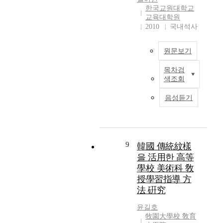
v
purchase the clothing
한국교원대학교
g
n
정
e
and goods adapting
교육대학원
l
a
보
a
2010
국내석사
the traditional patterns
o
n
들
s
into their design,
b
d
이
t
suggests that the
a
c
제
원문보기
r
possibility of making
l
u
공
o
practical use of these
c
l
되
목차검
국
n
traditional pattern
u
t
색조회
며
제
g
designs in the
l
u
공
화
c
production of goods is
음성듣기
t
r
유
·
u
strong enough. The
u
e
되
세
l
importance of the
r
a
고
계
t
design is inferred from
a
r
있
화
u
the fact that the
l
e
다
시
9
r
韓國 傳統紋樣
students care greatly
e
e
.
대
a
을 活用한 高等
about the design and
x
x
이
를
l
color when they
學校 美術科 敎
c
c
러
맞
i
purchase clothes and
h
h
授學習指導 方
한
이
m
that they are very
a
a
사
法 硏究
하
a
sensitive about fashion
n
n
회
여
g
trends and the brand
윤길호
g
g
흐
우
e
names. Especially,
牧園大學校 敎育
e
e
름
리