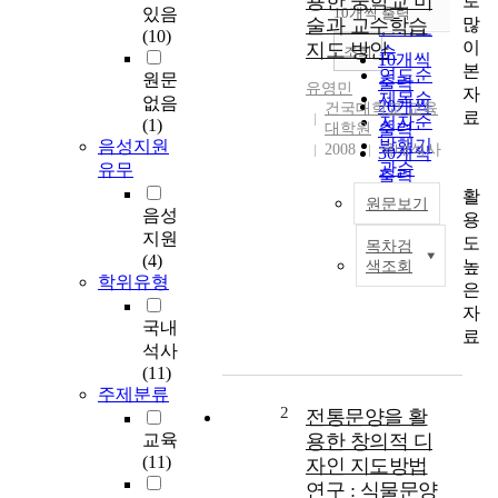
용한 중학교 미
로
순
있음
10개씩 출력
내림차순
많
술과 교수학습
인기도
(10)
이
지도 방안
순
조회
10개씩
본
연도순
원문
출력
유영민
자
제목순
없음
20개씩
건국대학교 교육
료
저자순
(1)
대학원
출력
발행기
음성지원
2008
국내석사
30개씩
관순
유무
출력
활
50개씩
원문보기
음성
용
출력
지원
도
100개씩
목차검
우
(4)
높
색조회
출력
리
학위유형
은
주
자
변
국내
료
에
석사
는
(11)
오
주제분류
랜
2
전통문양을 활
역
교육
용한 창의적 디
사
(11)
자인 지도방법
와
연구 : 식물문양
전