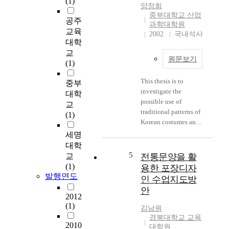
(1)
e
g
니
양정희
t
t
라
중부대학교 산업
공주
o
h
나
과학대학원
교육
k
e
아
2002
국내석사
n
m
대학
가
o
o
교
새
원문보기
w
d
(1)
로
l
e
운
This thesis is to
e
r
중부
문
investigate the
d
n
대학
화
possible use of
g
e
를
교
traditional patterns of
e
r
접
(1)
Korean costumes and
,
a
목
porcelains for club
i
o
세명
하
activities and to
n
f
여
대학
provide an opportunity
f
i
5
세
교
전통문양을 활
for middle school
o
n
계
(1)
용한 포장디자
students to learn about
r
t
속
발행연도
인 수업지도방
Korean traditional
m
e
에
안
patterns, to develop
a
r
한
2012
cognizance and to
t
n
(1)
국
김남원
make use of them in
i
a
문
경북대학교 교육
our daily life. The
2010
o
t
화
대학원