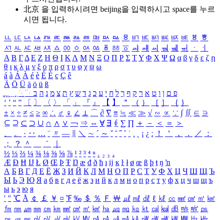
北京 을 입력하시려면
beijing
을 입력하시고 space를 누르
시면 됩니다.
ㅥ
ㅦ
ㅧ
ㅨ
ㅩ
ㅪ
ㅫ
ㅬ
ㅭ
ㅮ
ㅯ
ㅰ
ㅱ
ㅲ
ㅳ
ㅴ
ㅵ
ㅶ
ㅷ
ㅸ
ㅹ
ㅺ
ㅻ
ㅼ
ㅽ
ㅾ
ㅿ
ㆀ
ㆁ
ㆂ
ㆃ
ㆄ
ㆅ
ㆆ
ㆇ
ㆈ
ㆉ
ㆊ
ㆋ
ㆌ
ㆍ
ㆎ
Α
Β
Γ
Δ
Ε
Ζ
Η
Θ
Ι
Κ
Λ
Μ
Ν
Ξ
Ο
Π
Ρ
Σ
Τ
Υ
Φ
Χ
Ψ
Ω
α
β
γ
δ
ε
ζ
η
θ
ι
κ
λ
μ
ν
ξ
ο
π
ρ
σ
τ
υ
φ
χ
ψ
ω
á
à
Á
À
é
è
É
È
ç
Ç
ê
Ä
Ö
Ü
ä
ö
ü
ß
ְ
ֳ
ֲ
ֱ
ָ
ַ
ֵ
ֶ
ִ
ֹ
ּ
ֻ
ׂ
ׁ
ּ
ב
ה
נ
מ
צ
ת
ץ
ש
ד
ג
כ
ע
י
ח
ל
ך
ף
ק
ר
א
ט
ו
ן
ם
פ
‘
’
“
”
〔
〕
〈
〉
「
」
『
』
【
】
＂
（
）
［
］
｛
｝
±
×
÷
≠
≤
≥
∞
∴
♂
♀
∠
⊥
⌒
∂
∇
≡
≒
≪
≫
√
∽
∝
∵
∫
∬
∈
∋
⊆
⊇
⊂
⊃
∪
∩
∧
∨
￢
⇒
⇔
∀
∃
∮
∑
∏
＋
－
＜
＝
＞
、
。
·
‥
…
¨
〃
―
∥
＼
∼
´
～
ˇ
˘
˝
˚
˙
¸
˛
¡
¿
ː
！
＇
，
．
／
：
；
？
＾
＿
｀
｜
½
⅓
⅔
¼
¾
⅛
⅜
⅝
⅞
¹
²
³
⁴
ⁿ
₁
₂
₃
₄
Æ
Ð
Ħ
Ĳ
Ł
Ø
Œ
Þ
Ŧ
Ŋ
æ
đ
ð
ħ
ı
ĳ
ĸ
ŀ
ł
ø
œ
ß
þ
ŧ
ŋ
ŉ
А
Б
В
Г
Д
Е
Ё
Ж
З
И
Й
К
Л
М
Н
О
П
Р
С
Т
У
Ф
Х
Ц
Ч
Ш
Щ
Ъ
Ы
Ь
Э
Ю
Я
а
б
в
г
д
е
ё
ж
з
и
й
к
л
м
н
о
п
р
с
т
у
ф
х
ц
ч
ш
щ
ъ
ы
ь
э
ю
я
′
″
℃
Å
￠
￡
￥
¤
℉
‰
＄
％
Ｆ
￦
㎕
㎖
㎗
ℓ
㎘
㏄
㎣
㎤
㎥
㎦
㎙
㎚
㎛
㎜
㎝
㎞
㎟
㎠
㎡
㎢
㏊
㎍
㎎
㎏
㏏
㎈
㎉
㏈
㎧
㎨
㎰
㎱
㎲
㎳
㎴
㎵
㎶
㎷
㎸
㎹
㎀
㎁
㎂
㎃
㎄
㎺
㎻
㎽
㎾
㎿
㎐
㎑