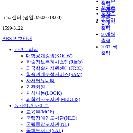
화
연도순
h
출력
paper and collecting
i
i
어
갖고 있었다. 둘째, 미
양의 체험 학습(體驗
를
제목순
n
patterns. 74 % of the
20개씩
t
t
주
술과 학습지도 현장에
學習)을 통하여 한국
이
저자순
a
students had positive
출력
i
b
변
고객센터 (평일: 09:00~18:00)
서 전통문양은 미술경
적(韓國的)인 미(美)에
해
발행기
t
view about the
30개씩
o
e
국
험의 폭을 보다 깊게
대한 관심과 애정을 갖
하
관순
i
possibility of
n
c
1599-3122
출력
가
하는데 도움이 되고,
게 하기 위해서는 다음
고
v
developing products
a
a
50개씩
들
전통문화를 더 잘 이해
과 같은 측면에서 교육
계
e
ARS 번호안내
utilizing the
l
m
의
출력
하고, 학생들의 창의성
과 개선이 이루어져야
승
e
traditional patterns,
f
e
역
100개씩
을 높이는데 도움이 될
할 것으로 나타났다.
하
관련누리집
n
while 20% had
i
h
사
수 있다. 셋째, 중학교
출력
첫째로, 어떻게 전통적
는
대학공개강의(KOCW)
t
negative view. The
n
a
왜
3학년 미술교과서에
인 표현을 현대적(現
일
e
학술정보통계시스템(Rinfo)
following is the result
e
r
곡
나타난 한국전통문양
代的)인 감각(感覺)으
은
r
외국학술지지원센터(FRIC)
of teaching club
a
d
과
에 대한 관련 예시작품
로 접목(接木)시켜 나
우
p
학술관계분석서비스(SAM)
activity using the
r
t
한
을 분석한 결과 전통문
갈 것인가? 둘째로, 조
리
r
사서커뮤니티
traditional patterns of
t
o
류
화를 중시하는 표현양
형 활동을 통해 학생들
민
i
costume: First, the
기관회원
e
k
열
식이 미비하고, 대체적
이 인식한 전통적인 부
족
s
students'
지식나눔(LOOK)
d
e
풍
으로 서구 미술 양식의
분들이 지속적이고 발
의
e
understanding and
u
e
의학전자도서관(MEDLIS)
으
내용으로 표현 기술적
전적인 학습유발을 일
생
o
interest about the
c
p
유관기관 사이트
로
인 실기학습의 형태와
으킬 수 있는가? 셋째
활
r
traditional patterns
a
s
한
교육부(MOE)
기능적인 활동만을 선
로, 미술교육의 제한된
정
p
were increased and
t
u
국
국립장애인도서관(NLD)
호하는 학습활동, 개략
환경과 부족한 시간으
서
r
they learned different
i
b
의
국립중앙도서관(NL)
적이고 막연한 학습목
로 효율적(效率的)인
나
o
kinds of the traditional
o
j
전
표를 기술함으로써 많
국회도서관(NAL)
전통교육의 어려움이
의
d