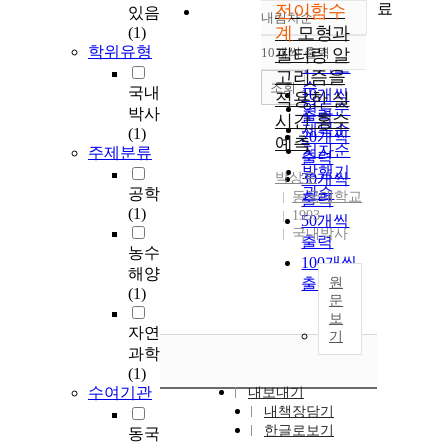
료
전이함수
있음
내림차순
정확도
계
모형과
(1)
순
학위유형
10개씩 출력
필터링 알
내림차순
인기도
고리즘을
순
조회
국내
10개씩
적용한 실
연도순
박사
출력
시간 홍수
제목순
(1)
20개씩
예측
저자순
주제분류
출력
발행기
박상우
30개씩
관순
공학
동국대학교
출력
(1)
1993
50개씩
국내박사
출력
농수
100개씩
해양
출력
원
(1)
문
보
자연
기
과학
(1)
수여기관
내보내기
내책장담기
한글로보기
동국