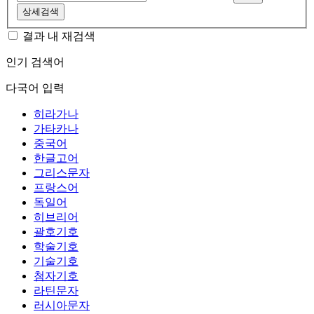
상세검색
결과 내 재검색
인기 검색어
다국어 입력
히라가나
가타카나
중국어
한글고어
그리스문자
프랑스어
독일어
히브리어
괄호기호
학술기호
기술기호
첨자기호
라틴문자
러시아문자