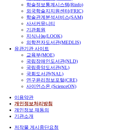
학술정보통계시스템(Rinfo)
외국학술지지원센터(FRIC)
학술관계분석서비스(SAM)
사서커뮤니티
기관회원
지식나눔(LOOK)
의학전자도서관(MEDLIS)
유관기관 사이트
교육부(MOE)
국립장애인도서관(NLD)
국립중앙도서관(NL)
국회도서관(NAL)
연구윤리정보포털(CRE)
사이언스온 (ScienceON)
이용약관
개인정보처리방침
개인정보 재동의
기관소개
저작물 게시중단요청