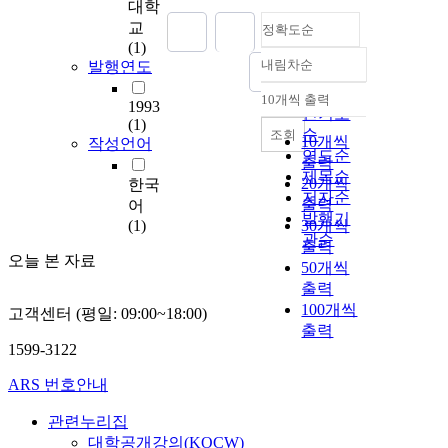
대학
교
정확도순
(1)
내림차순
발행연도
정확도
순
10개씩 출력
1993
내림차순
인기도
(1)
순
조회
10개씩
작성언어
연도순
출력
제목순
20개씩
한국
저자순
출력
어
발행기
(1)
30개씩
관순
출력
오늘 본 자료
50개씩
출력
100개씩
고객센터 (평일: 09:00~18:00)
출력
1599-3122
ARS 번호안내
관련누리집
대학공개강의(KOCW)