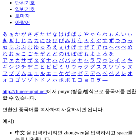
단위기호
일반기호
로마자
아랍어
あ
ぁ
か
が
さ
ざ
た
だ
な
は
ば
ぱ
ま
や
ゃ
ら
わ
ゎ
ん
い
ぃ
き
ぎ
し
じ
ち
ぢ
に
ひ
び
ぴ
み
り
う
ぅ
く
ぐ
す
ず
つ
づ
っ
ぬ
ふ
ぶ
ぷ
む
ゆ
ゅ
る
え
ぇ
け
げ
せ
ぜ
て
で
ね
へ
べ
ぺ
め
れ
お
ぉ
こ
ご
そ
ぞ
と
ど
の
ほ
ぼ
ぽ
も
よ
ょ
ろ
を
ア
ァ
カ
サ
ザ
タ
ダ
ナ
ハ
バ
パ
マ
ヤ
ャ
ラ
ワ
ヮ
ン
イ
ィ
キ
ギ
シ
ジ
チ
ヂ
ニ
ヒ
ビ
ピ
ミ
リ
ウ
ゥ
ク
グ
ス
ズ
ツ
ヅ
ッ
ヌ
フ
ブ
プ
ム
ユ
ュ
ル
エ
ェ
ケ
ゲ
セ
ゼ
テ
デ
ヘ
ベ
ペ
メ
レ
オ
ォ
コ
ゴ
ソ
ゾ
ト
ド
ノ
ホ
ボ
ポ
モ
ヨ
ョ
ロ
ヲ
―
http://chineseinput.net/
에서 pinyin(병음)방식으로 중국어를 변환
할 수 있습니다.
변환된 중국어를 복사하여 사용하시면 됩니다.
예시)
中文 을 입력하시려면
zhongwen
을 입력하시고 space를
누르시면됩니다.