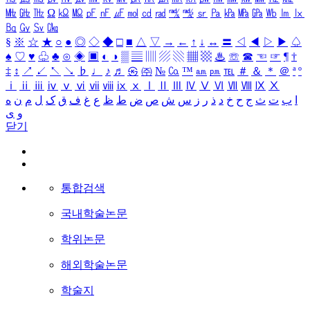
㎒
㎓
㎔
Ω
㏀
㏁
㎊
㎋
㎌
㏖
㏅
㎭
㎮
㎯
㏛
㎩
㎪
㎫
㎬
㏝
㏐
㏓
㏃
㏉
㏜
㏆
§
※
☆
★
○
●
◎
◇
◆
□
■
△
▽
→
←
↑
↓
↔
〓
◁
◀
▷
▶
♤
♠
♡
♥
♧
♣
⊙
◈
▣
◐
◑
▒
▤
▥
▨
▧
▦
▩
♨
☏
☎
☜
☞
¶
†
‡
↕
↗
↙
↖
↘
♭
♩
♪
♬
㉿
㈜
№
㏇
™
㏂
㏘
℡
＃
＆
＊
＠
ª
º
ⅰ
ⅱ
ⅲ
ⅳ
ⅴ
ⅵ
ⅶ
ⅷ
ⅸ
ⅹ
Ⅰ
Ⅱ
Ⅲ
Ⅳ
Ⅴ
Ⅵ
Ⅶ
Ⅷ
Ⅸ
Ⅹ
ا
ب
ت
ث
ج
ح
خ
د
ذ
ر
ز
س
ش
ص
ض
ط
ظ
ع
غ
ف
ق
ک
ل
م
ن
ه
و
ی
닫기
통합검색
국내학술논문
학위논문
해외학술논문
학술지