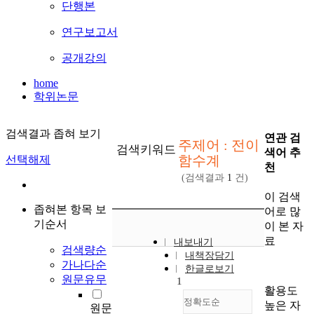
단행본
연구보고서
공개강의
home
학위논문
검색결과 좁혀 보기
연관 검
주제어 : 전이
검색키워드
색어 추
함수계
선택해제
천
(검색결과
1
건)
이 검색
좁혀본 항목 보
어로 많
기순서
이 본 자
료
내보내기
검색량순
내책장담기
가나다순
한글로보기
원문유무
1
활용도
정확도순
높은 자
원문