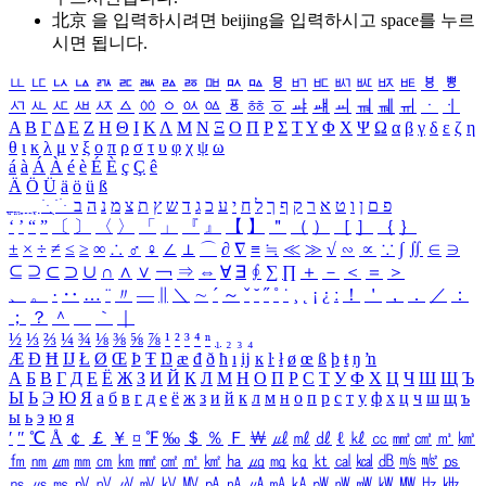
北京 을 입력하시려면
beijing
을 입력하시고 space를 누르
시면 됩니다.
ㅥ
ㅦ
ㅧ
ㅨ
ㅩ
ㅪ
ㅫ
ㅬ
ㅭ
ㅮ
ㅯ
ㅰ
ㅱ
ㅲ
ㅳ
ㅴ
ㅵ
ㅶ
ㅷ
ㅸ
ㅹ
ㅺ
ㅻ
ㅼ
ㅽ
ㅾ
ㅿ
ㆀ
ㆁ
ㆂ
ㆃ
ㆄ
ㆅ
ㆆ
ㆇ
ㆈ
ㆉ
ㆊ
ㆋ
ㆌ
ㆍ
ㆎ
Α
Β
Γ
Δ
Ε
Ζ
Η
Θ
Ι
Κ
Λ
Μ
Ν
Ξ
Ο
Π
Ρ
Σ
Τ
Υ
Φ
Χ
Ψ
Ω
α
β
γ
δ
ε
ζ
η
θ
ι
κ
λ
μ
ν
ξ
ο
π
ρ
σ
τ
υ
φ
χ
ψ
ω
á
à
Á
À
é
è
É
È
ç
Ç
ê
Ä
Ö
Ü
ä
ö
ü
ß
ְ
ֳ
ֲ
ֱ
ָ
ַ
ֵ
ֶ
ִ
ֹ
ּ
ֻ
ׂ
ׁ
ּ
ב
ה
נ
מ
צ
ת
ץ
ש
ד
ג
כ
ע
י
ח
ל
ך
ף
ק
ר
א
ט
ו
ן
ם
פ
‘
’
“
”
〔
〕
〈
〉
「
」
『
』
【
】
＂
（
）
［
］
｛
｝
±
×
÷
≠
≤
≥
∞
∴
♂
♀
∠
⊥
⌒
∂
∇
≡
≒
≪
≫
√
∽
∝
∵
∫
∬
∈
∋
⊆
⊇
⊂
⊃
∪
∩
∧
∨
￢
⇒
⇔
∀
∃
∮
∑
∏
＋
－
＜
＝
＞
、
。
·
‥
…
¨
〃
―
∥
＼
∼
´
～
ˇ
˘
˝
˚
˙
¸
˛
¡
¿
ː
！
＇
，
．
／
：
；
？
＾
＿
｀
｜
½
⅓
⅔
¼
¾
⅛
⅜
⅝
⅞
¹
²
³
⁴
ⁿ
₁
₂
₃
₄
Æ
Ð
Ħ
Ĳ
Ł
Ø
Œ
Þ
Ŧ
Ŋ
æ
đ
ð
ħ
ı
ĳ
ĸ
ŀ
ł
ø
œ
ß
þ
ŧ
ŋ
ŉ
А
Б
В
Г
Д
Е
Ё
Ж
З
И
Й
К
Л
М
Н
О
П
Р
С
Т
У
Ф
Х
Ц
Ч
Ш
Щ
Ъ
Ы
Ь
Э
Ю
Я
а
б
в
г
д
е
ё
ж
з
и
й
к
л
м
н
о
п
р
с
т
у
ф
х
ц
ч
ш
щ
ъ
ы
ь
э
ю
я
′
″
℃
Å
￠
￡
￥
¤
℉
‰
＄
％
Ｆ
￦
㎕
㎖
㎗
ℓ
㎘
㏄
㎣
㎤
㎥
㎦
㎙
㎚
㎛
㎜
㎝
㎞
㎟
㎠
㎡
㎢
㏊
㎍
㎎
㎏
㏏
㎈
㎉
㏈
㎧
㎨
㎰
㎱
㎲
㎳
㎴
㎵
㎶
㎷
㎸
㎹
㎀
㎁
㎂
㎃
㎄
㎺
㎻
㎽
㎾
㎿
㎐
㎑