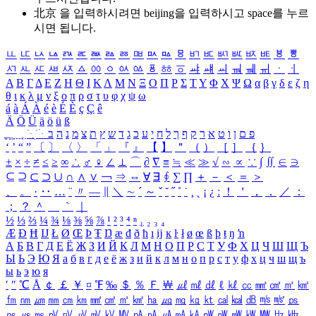
北京 을 입력하시려면
beijing
을 입력하시고 space를 누르
시면 됩니다.
ㅥ
ㅦ
ㅧ
ㅨ
ㅩ
ㅪ
ㅫ
ㅬ
ㅭ
ㅮ
ㅯ
ㅰ
ㅱ
ㅲ
ㅳ
ㅴ
ㅵ
ㅶ
ㅷ
ㅸ
ㅹ
ㅺ
ㅻ
ㅼ
ㅽ
ㅾ
ㅿ
ㆀ
ㆁ
ㆂ
ㆃ
ㆄ
ㆅ
ㆆ
ㆇ
ㆈ
ㆉ
ㆊ
ㆋ
ㆌ
ㆍ
ㆎ
Α
Β
Γ
Δ
Ε
Ζ
Η
Θ
Ι
Κ
Λ
Μ
Ν
Ξ
Ο
Π
Ρ
Σ
Τ
Υ
Φ
Χ
Ψ
Ω
α
β
γ
δ
ε
ζ
η
θ
ι
κ
λ
μ
ν
ξ
ο
π
ρ
σ
τ
υ
φ
χ
ψ
ω
á
à
Á
À
é
è
É
È
ç
Ç
ê
Ä
Ö
Ü
ä
ö
ü
ß
ְ
ֳ
ֲ
ֱ
ָ
ַ
ֵ
ֶ
ִ
ֹ
ּ
ֻ
ׂ
ׁ
ּ
ב
ה
נ
מ
צ
ת
ץ
ש
ד
ג
כ
ע
י
ח
ל
ך
ף
ק
ר
א
ט
ו
ן
ם
פ
‘
’
“
”
〔
〕
〈
〉
「
」
『
』
【
】
＂
（
）
［
］
｛
｝
±
×
÷
≠
≤
≥
∞
∴
♂
♀
∠
⊥
⌒
∂
∇
≡
≒
≪
≫
√
∽
∝
∵
∫
∬
∈
∋
⊆
⊇
⊂
⊃
∪
∩
∧
∨
￢
⇒
⇔
∀
∃
∮
∑
∏
＋
－
＜
＝
＞
、
。
·
‥
…
¨
〃
―
∥
＼
∼
´
～
ˇ
˘
˝
˚
˙
¸
˛
¡
¿
ː
！
＇
，
．
／
：
；
？
＾
＿
｀
｜
½
⅓
⅔
¼
¾
⅛
⅜
⅝
⅞
¹
²
³
⁴
ⁿ
₁
₂
₃
₄
Æ
Ð
Ħ
Ĳ
Ł
Ø
Œ
Þ
Ŧ
Ŋ
æ
đ
ð
ħ
ı
ĳ
ĸ
ŀ
ł
ø
œ
ß
þ
ŧ
ŋ
ŉ
А
Б
В
Г
Д
Е
Ё
Ж
З
И
Й
К
Л
М
Н
О
П
Р
С
Т
У
Ф
Х
Ц
Ч
Ш
Щ
Ъ
Ы
Ь
Э
Ю
Я
а
б
в
г
д
е
ё
ж
з
и
й
к
л
м
н
о
п
р
с
т
у
ф
х
ц
ч
ш
щ
ъ
ы
ь
э
ю
я
′
″
℃
Å
￠
￡
￥
¤
℉
‰
＄
％
Ｆ
￦
㎕
㎖
㎗
ℓ
㎘
㏄
㎣
㎤
㎥
㎦
㎙
㎚
㎛
㎜
㎝
㎞
㎟
㎠
㎡
㎢
㏊
㎍
㎎
㎏
㏏
㎈
㎉
㏈
㎧
㎨
㎰
㎱
㎲
㎳
㎴
㎵
㎶
㎷
㎸
㎹
㎀
㎁
㎂
㎃
㎄
㎺
㎻
㎽
㎾
㎿
㎐
㎑