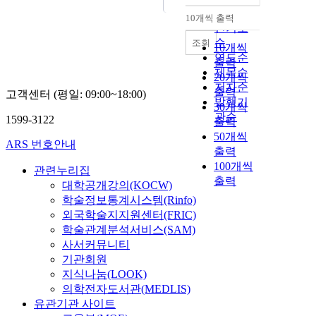
순
10개씩 출력
내림차순
인기도
순
조회
10개씩
연도순
출력
제목순
20개씩
저자순
출력
고객센터 (평일: 09:00~18:00)
발행기
30개씩
관순
1599-3122
출력
50개씩
ARS 번호안내
출력
100개씩
관련누리집
출력
대학공개강의(KOCW)
학술정보통계시스템(Rinfo)
외국학술지지원센터(FRIC)
학술관계분석서비스(SAM)
사서커뮤니티
기관회원
지식나눔(LOOK)
의학전자도서관(MEDLIS)
유관기관 사이트