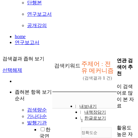
단행본
연구보고서
공개강의
home
연구보고서
검색결과 좁혀 보기
연관 검
주제어 : 전
검색키워드
색어 추
유 메커니즘
선택해제
천
(검색결과
1
건)
이 검색
좁혀본 항목 보기
어로 많
순서
이 본 자
료
내보내기
검색량순
내책장담기
가나다순
한글로보기
1
발행기관
활용도
한
정확도순
높은 자
국연