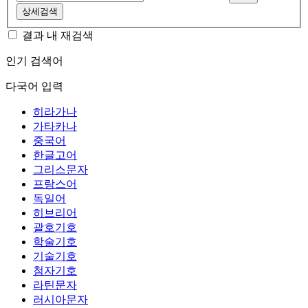
상세검색
결과 내 재검색
인기 검색어
다국어 입력
히라가나
가타카나
중국어
한글고어
그리스문자
프랑스어
독일어
히브리어
괄호기호
학술기호
기술기호
첨자기호
라틴문자
러시아문자