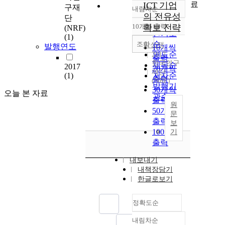
료
ICT 기업
구재
내림차순
정확도
의 전유성
단
순
10개씩 출력
확보 전략
(NRF)
내림차순
인기도
(1)
순
조회
박성택
발행연도
10개씩
연도순
2017
출력
한국연구
제목순
2017
20개씩
재단
(1)
저자순
출력
(NRF)
발행기
30개씩
오늘 본 자료
관순
출력
원
50개씩
문
출력
보
100개씩
기
출력
내보내기
내책장담기
한글로보기
정확도순
내림차순
정확도