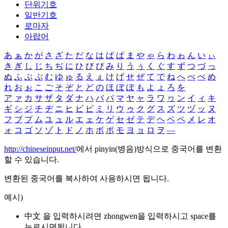
단위기호
일반기호
로마자
아랍어
あ
ぁ
か
が
さ
ざ
た
だ
な
は
ば
ぱ
ま
や
ゃ
ら
わ
ゎ
ん
い
ぃ
き
ぎ
し
じ
ち
ぢ
に
ひ
び
ぴ
み
り
う
ぅ
く
ぐ
す
ず
つ
づ
っ
ぬ
ふ
ぶ
ぷ
む
ゆ
ゅ
る
え
ぇ
け
げ
せ
ぜ
て
で
ね
へ
べ
ぺ
め
れ
お
ぉ
こ
ご
そ
ぞ
と
ど
の
ほ
ぼ
ぽ
も
よ
ょ
ろ
を
ア
ァ
カ
サ
ザ
タ
ダ
ナ
ハ
バ
パ
マ
ヤ
ャ
ラ
ワ
ヮ
ン
イ
ィ
キ
ギ
シ
ジ
チ
ヂ
ニ
ヒ
ビ
ピ
ミ
リ
ウ
ゥ
ク
グ
ス
ズ
ツ
ヅ
ッ
ヌ
フ
ブ
プ
ム
ユ
ュ
ル
エ
ェ
ケ
ゲ
セ
ゼ
テ
デ
ヘ
ベ
ペ
メ
レ
オ
ォ
コ
ゴ
ソ
ゾ
ト
ド
ノ
ホ
ボ
ポ
モ
ヨ
ョ
ロ
ヲ
―
http://chineseinput.net/
에서 pinyin(병음)방식으로 중국어를 변환
할 수 있습니다.
변환된 중국어를 복사하여 사용하시면 됩니다.
예시)
中文 을 입력하시려면
zhongwen
을 입력하시고 space를
누르시면됩니다.