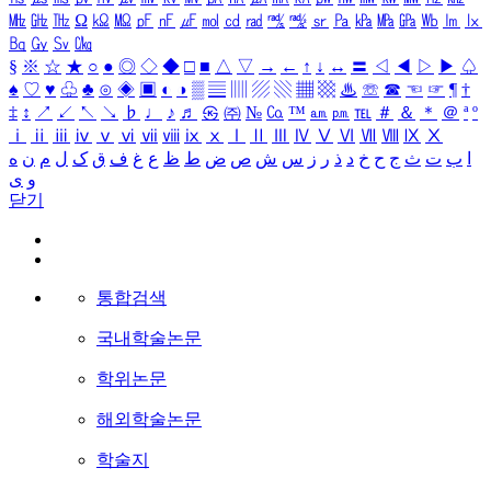
㎒
㎓
㎔
Ω
㏀
㏁
㎊
㎋
㎌
㏖
㏅
㎭
㎮
㎯
㏛
㎩
㎪
㎫
㎬
㏝
㏐
㏓
㏃
㏉
㏜
㏆
§
※
☆
★
○
●
◎
◇
◆
□
■
△
▽
→
←
↑
↓
↔
〓
◁
◀
▷
▶
♤
♠
♡
♥
♧
♣
⊙
◈
▣
◐
◑
▒
▤
▥
▨
▧
▦
▩
♨
☏
☎
☜
☞
¶
†
‡
↕
↗
↙
↖
↘
♭
♩
♪
♬
㉿
㈜
№
㏇
™
㏂
㏘
℡
＃
＆
＊
＠
ª
º
ⅰ
ⅱ
ⅲ
ⅳ
ⅴ
ⅵ
ⅶ
ⅷ
ⅸ
ⅹ
Ⅰ
Ⅱ
Ⅲ
Ⅳ
Ⅴ
Ⅵ
Ⅶ
Ⅷ
Ⅸ
Ⅹ
ا
ب
ت
ث
ج
ح
خ
د
ذ
ر
ز
س
ش
ص
ض
ط
ظ
ع
غ
ف
ق
ک
ل
م
ن
ه
و
ی
닫기
통합검색
국내학술논문
학위논문
해외학술논문
학술지