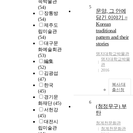
속박물관
5
(54)
문양, 그 안에
장통방
담긴 이야기 =
(54)
Korean
제주도
traditional
립미술관
pattern and their
(54)
대구문
stories
화예술회관
명지대학교박물관
(53)
명지대학교박물
編集
관
(52)
2016
김광섭
(47)
복사/대
한국
출신청
(45)
경기문
6
화재단
(45)
(청정무구) 부
서헌강
탄
(45)
대전시
청계천문화관
립미술관
청계천문화관