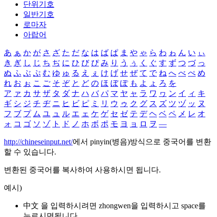
단위기호
일반기호
로마자
아랍어
あ
ぁ
か
が
さ
ざ
た
だ
な
は
ば
ぱ
ま
や
ゃ
ら
わ
ゎ
ん
い
ぃ
き
ぎ
し
じ
ち
ぢ
に
ひ
び
ぴ
み
り
う
ぅ
く
ぐ
す
ず
つ
づ
っ
ぬ
ふ
ぶ
ぷ
む
ゆ
ゅ
る
え
ぇ
け
げ
せ
ぜ
て
で
ね
へ
べ
ぺ
め
れ
お
ぉ
こ
ご
そ
ぞ
と
ど
の
ほ
ぼ
ぽ
も
よ
ょ
ろ
を
ア
ァ
カ
サ
ザ
タ
ダ
ナ
ハ
バ
パ
マ
ヤ
ャ
ラ
ワ
ヮ
ン
イ
ィ
キ
ギ
シ
ジ
チ
ヂ
ニ
ヒ
ビ
ピ
ミ
リ
ウ
ゥ
ク
グ
ス
ズ
ツ
ヅ
ッ
ヌ
フ
ブ
プ
ム
ユ
ュ
ル
エ
ェ
ケ
ゲ
セ
ゼ
テ
デ
ヘ
ベ
ペ
メ
レ
オ
ォ
コ
ゴ
ソ
ゾ
ト
ド
ノ
ホ
ボ
ポ
モ
ヨ
ョ
ロ
ヲ
―
http://chineseinput.net/
에서 pinyin(병음)방식으로 중국어를 변환
할 수 있습니다.
변환된 중국어를 복사하여 사용하시면 됩니다.
예시)
中文 을 입력하시려면
zhongwen
을 입력하시고 space를
누르시면됩니다.