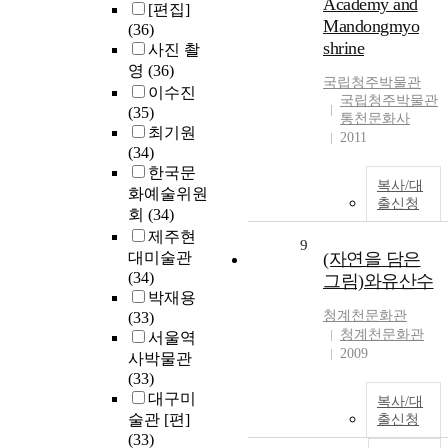
Academy and
[편집]
Mandongmyo
(36)
shrine
사진 촬
영
(36)
국립청주박물관
이수진
국립청주박물관
(35)
통천문화사
최기원
2011
(34)
한국문
복사/대
화예술위원
출신청
회
(34)
제주현
9
대미술관
(자연을 담은
(34)
그림)와유산수
박재용
청계천문화관
(33)
청계천문화관
서울역
2009
사박물관
(33)
대구미
복사/대
술관 [편]
출신청
(33)