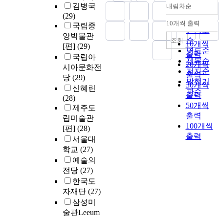
김병국
내림차순
정확도
(29)
순
10개씩 출력
국립중
내림차순
인기도
앙박물관
순
조회
10개씩
[편]
(29)
연도순
출력
국립아
제목순
20개씩
시아문화전
저자순
출력
당
(29)
발행기
30개씩
신혜린
관순
출력
(28)
50개씩
제주도
출력
립미술관
100개씩
[편]
(28)
출력
서울대
학교
(27)
예술의
전당
(27)
한국도
자재단
(27)
삼성미
술관Leeum