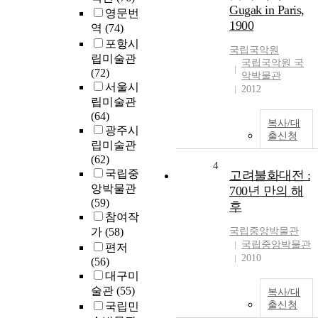
Gugak in Paris,
영문번
1900
역
(74)
포항시
국립국악원
립미술관
국립국악원 국
(72)
악박물관
서울시
2012
립미술관
(64)
복사/대
광주시
출신청
립미술관
(62)
4
국립중
고려불화대전 :
앙박물관
700년 만의 해
(59)
후
참여작
가
(58)
국립중앙박물관
국립중앙박물관
편저
2010
(56)
대구미
술관
(55)
복사/대
출신청
국립민