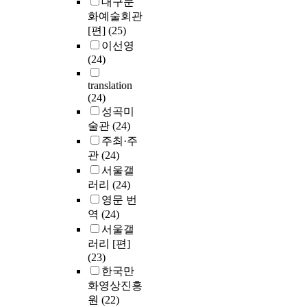
대구문
화예술회관
[편]
(25)
이선영
(24)
translation
(24)
성곡미
술관
(24)
주최·주
관
(24)
서울갤
러리
(24)
영문 번
역
(24)
서울갤
러리 [편]
(23)
한국만
화영상진흥
원
(22)