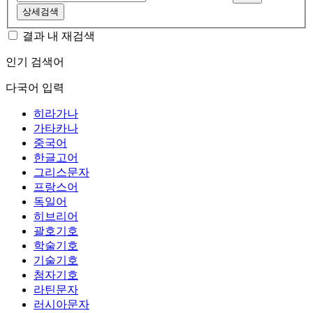
상세검색
결과 내 재검색
인기 검색어
다국어 입력
히라가나
가타카나
중국어
한글고어
그리스문자
프랑스어
독일어
히브리어
괄호기호
학술기호
기술기호
첨자기호
라틴문자
러시아문자