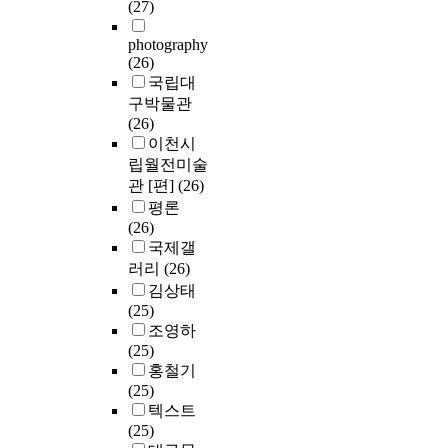
(27)
photography
(26)
국립대
구박물관
(26)
이천시
립월전미술
관 [편]
(26)
평론
(26)
국제갤
러리
(26)
김상태
(25)
조영하
(25)
홍철기
(25)
텍스트
(25)