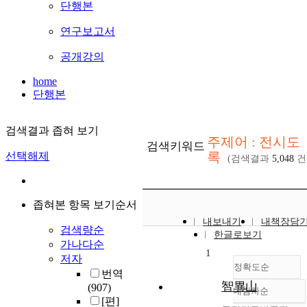
단행본
연구보고서
공개강의
home
단행본
검색결과 좁혀 보기
주제어 : 전시도
검색키워드
록
선택해제
(검색결과
5,048
건
좁혀본 항목 보기순서
내보내기
내책장담
검색량순
한글로보기
가나다순
1
저자
정확도순
번역
智異山
(907)
내림차순
정확도
[편]