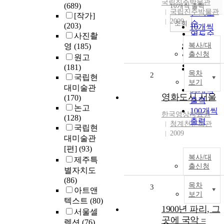
순
국립진주박물관
(689)
10개씩 출력
내림차순
국립진주박물관
인기도
[작가]
2009
순
조회
(203)
10개씩
연도순
사진촬
출력
제목순
복사/대
영
(185)
20개씩
출신청
저자순
원고
출력
발행기
(181)
30개씩
목차
2
관순
국립현
출력
보기
대미술관
50개씩
영화도시 서울
(170)
출력
논고
100개씩
한국영상자료원
(128)
출력
청계천문화관
국립현
2009
대미술관
[편]
(93)
복사/대
제주특
출신청
별자치도
(86)
목차
3
아트앤
보기
텍스트
(80)
1900년 파리, 그
서울셀
곳에 국악 =
렉션
(76)