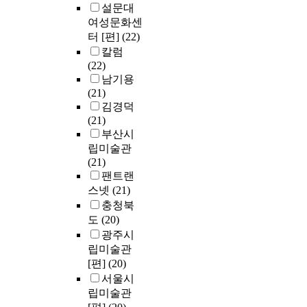
설문대
여성문화센
터 [편]
(22)
칼럼
(22)
남기용
(21)
김경덕
(21)
부산시
립미술관
(21)
팬트랜
스넷
(21)
충청북
도
(20)
광주시
립미술관
[편]
(20)
서울시
립미술관