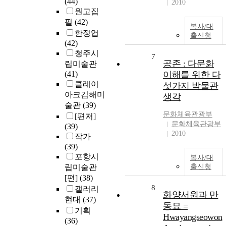
(44)
2010
원고집
필
(42)
복사/대
한정엽
출신청
(42)
청주시
7
공존 : 다문화
립미술관
(41)
이해를 위한 다
클레이
섯가지 박물관
아크김해미
생각
술관
(39)
문화체육관광부
[편저]
문화체육관광부
(39)
2010
작가
(39)
포항시
복사/대
립미술관
출신청
[편]
(38)
8
갤러리
화양서원과 만
현대
(37)
동묘 =
기획
Hwayangseowon
(36)