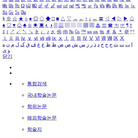
㎒
㎓
㎔
Ω
㏀
㏁
㎊
㎋
㎌
㏖
㏅
㎭
㎮
㎯
㏛
㎩
㎪
㎫
㎬
㏝
㏐
㏓
㏃
㏉
㏜
㏆
§
※
☆
★
○
●
◎
◇
◆
□
■
△
▽
→
←
↑
↓
↔
〓
◁
◀
▷
▶
♤
♠
♡
♥
♧
♣
⊙
◈
▣
◐
◑
▒
▤
▥
▨
▧
▦
▩
♨
☏
☎
☜
☞
¶
†
‡
↕
↗
↙
↖
↘
♭
♩
♪
♬
㉿
㈜
№
㏇
™
㏂
㏘
℡
＃
＆
＊
＠
ª
º
ⅰ
ⅱ
ⅲ
ⅳ
ⅴ
ⅵ
ⅶ
ⅷ
ⅸ
ⅹ
Ⅰ
Ⅱ
Ⅲ
Ⅳ
Ⅴ
Ⅵ
Ⅶ
Ⅷ
Ⅸ
Ⅹ
ا
ب
ت
ث
ج
ح
خ
د
ذ
ر
ز
س
ش
ص
ض
ط
ظ
ع
غ
ف
ق
ک
ل
م
ن
ه
و
ی
닫기
통합검색
국내학술논문
학위논문
해외학술논문
학술지