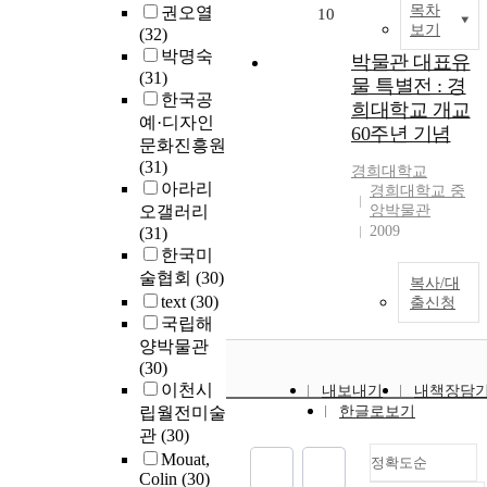
목차
권오열
10
보기
(32)
박명숙
박물관 대표유
(31)
물 특별전 : 경
한국공
희대학교 개교
예·디자인
60주년 기념
문화진흥원
(31)
경희대학교
아라리
경희대학교 중
오갤러리
앙박물관
2009
(31)
한국미
술협회
(30)
복사/대
text
(30)
출신청
국립해
양박물관
(30)
이천시
내보내기
내책장담
립월전미술
한글로보기
관
(30)
Mouat,
정확도순
Colin
(30)