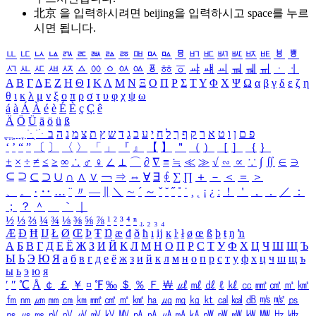
北京 을 입력하시려면
beijing
을 입력하시고 space를 누르
시면 됩니다.
ㅥ
ㅦ
ㅧ
ㅨ
ㅩ
ㅪ
ㅫ
ㅬ
ㅭ
ㅮ
ㅯ
ㅰ
ㅱ
ㅲ
ㅳ
ㅴ
ㅵ
ㅶ
ㅷ
ㅸ
ㅹ
ㅺ
ㅻ
ㅼ
ㅽ
ㅾ
ㅿ
ㆀ
ㆁ
ㆂ
ㆃ
ㆄ
ㆅ
ㆆ
ㆇ
ㆈ
ㆉ
ㆊ
ㆋ
ㆌ
ㆍ
ㆎ
Α
Β
Γ
Δ
Ε
Ζ
Η
Θ
Ι
Κ
Λ
Μ
Ν
Ξ
Ο
Π
Ρ
Σ
Τ
Υ
Φ
Χ
Ψ
Ω
α
β
γ
δ
ε
ζ
η
θ
ι
κ
λ
μ
ν
ξ
ο
π
ρ
σ
τ
υ
φ
χ
ψ
ω
á
à
Á
À
é
è
É
È
ç
Ç
ê
Ä
Ö
Ü
ä
ö
ü
ß
ְ
ֳ
ֲ
ֱ
ָ
ַ
ֵ
ֶ
ִ
ֹ
ּ
ֻ
ׂ
ׁ
ּ
ב
ה
נ
מ
צ
ת
ץ
ש
ד
ג
כ
ע
י
ח
ל
ך
ף
ק
ר
א
ט
ו
ן
ם
פ
‘
’
“
”
〔
〕
〈
〉
「
」
『
』
【
】
＂
（
）
［
］
｛
｝
±
×
÷
≠
≤
≥
∞
∴
♂
♀
∠
⊥
⌒
∂
∇
≡
≒
≪
≫
√
∽
∝
∵
∫
∬
∈
∋
⊆
⊇
⊂
⊃
∪
∩
∧
∨
￢
⇒
⇔
∀
∃
∮
∑
∏
＋
－
＜
＝
＞
、
。
·
‥
…
¨
〃
―
∥
＼
∼
´
～
ˇ
˘
˝
˚
˙
¸
˛
¡
¿
ː
！
＇
，
．
／
：
；
？
＾
＿
｀
｜
½
⅓
⅔
¼
¾
⅛
⅜
⅝
⅞
¹
²
³
⁴
ⁿ
₁
₂
₃
₄
Æ
Ð
Ħ
Ĳ
Ł
Ø
Œ
Þ
Ŧ
Ŋ
æ
đ
ð
ħ
ı
ĳ
ĸ
ŀ
ł
ø
œ
ß
þ
ŧ
ŋ
ŉ
А
Б
В
Г
Д
Е
Ё
Ж
З
И
Й
К
Л
М
Н
О
П
Р
С
Т
У
Ф
Х
Ц
Ч
Ш
Щ
Ъ
Ы
Ь
Э
Ю
Я
а
б
в
г
д
е
ё
ж
з
и
й
к
л
м
н
о
п
р
с
т
у
ф
х
ц
ч
ш
щ
ъ
ы
ь
э
ю
я
′
″
℃
Å
￠
￡
￥
¤
℉
‰
＄
％
Ｆ
￦
㎕
㎖
㎗
ℓ
㎘
㏄
㎣
㎤
㎥
㎦
㎙
㎚
㎛
㎜
㎝
㎞
㎟
㎠
㎡
㎢
㏊
㎍
㎎
㎏
㏏
㎈
㎉
㏈
㎧
㎨
㎰
㎱
㎲
㎳
㎴
㎵
㎶
㎷
㎸
㎹
㎀
㎁
㎂
㎃
㎄
㎺
㎻
㎽
㎾
㎿
㎐
㎑