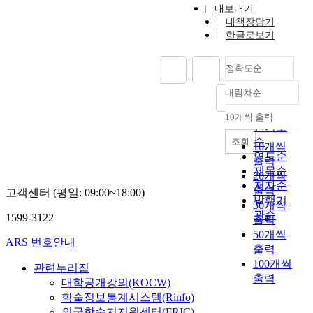
한
r
한
족
고
내보내기
놀
e
문
의
또
내책장담기
이
a
화
한글로보기
언
한
,
l
교
어
조
1
i
류
,
선
정확도순
9
t
를
풍
족
7
y
해
속
의
내림차순
정확도
0
i
왔
,
가
순
년
s
기
10개씩 출력
가
장
내림차순
인기도
대
t
때
무
큰
순
조회
까
h
문
10개씩
,
집
연도순
지
a
에
출력
예
거
행
제목순
t
,
20개씩
의
구
해
t
저자순
한
등
라
출력
고객센터 (평일: 09:00~18:00)
진
h
발행기
국
전
는
30개씩
놀
e
에
관순
1599-3122
통
요
출력
이
r
서
문
인
50개씩
를
e
ARS 번호안내
전
화
외
출력
포
i
승
가
에
100개씩
관련누리집
함
s
되
살
도
출력
하
대학공개강의(KOCW)
n
고
아
더
며
o
학술정보통계시스템(Rinfo)
있
숨
중
경
f
외국학술지지원센터(FRIC)
는