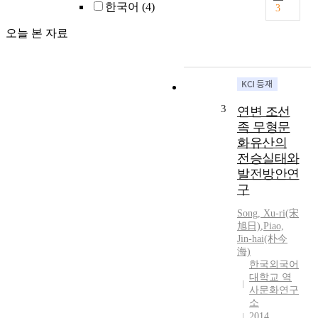
다
l
한국어
(4)
3
.
t
이
h
오늘 본 자료
를
o
위
u
해
g
먼
h
저
t
3
연변 조선
경
h
족 무형문
기
e
화유산의
도
r
전승실태와
의
e
발전방안연
영
h
역
a
구
을
s
Song, Xu-ri(宋
현
r
旭日)
,
Piao,
재
e
Jin-hai(朴今
와
c
海)
비
e
한국외국어
교
n
대학교 역
적
t
사문화연구
가
l
소
까
y
2014