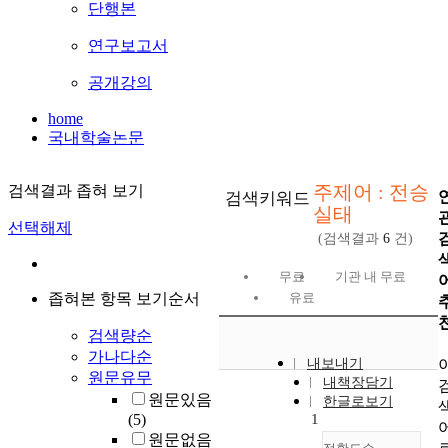
단행본
연구보고서
공개강의
home
국내학술논문
주제어 : 전승
검색결과 좁혀 보기
검색키워드
실태
선택해제
(검색결과
6
건)
무료
기관 내 무료
좁혀본 항목 보기순서
유료
검색량순
가나다순
내보내기
원문유무
내책장담기
원문있음
한글로보기
(5)
1
원문없음