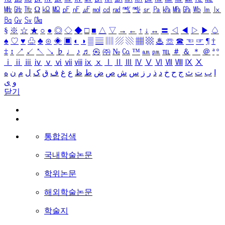
㎒
㎓
㎔
Ω
㏀
㏁
㎊
㎋
㎌
㏖
㏅
㎭
㎮
㎯
㏛
㎩
㎪
㎫
㎬
㏝
㏐
㏓
㏃
㏉
㏜
㏆
§
※
☆
★
○
●
◎
◇
◆
□
■
△
▽
→
←
↑
↓
↔
〓
◁
◀
▷
▶
♤
♠
♡
♥
♧
♣
⊙
◈
▣
◐
◑
▒
▤
▥
▨
▧
▦
▩
♨
☏
☎
☜
☞
¶
†
‡
↕
↗
↙
↖
↘
♭
♩
♪
♬
㉿
㈜
№
㏇
™
㏂
㏘
℡
＃
＆
＊
＠
ª
º
ⅰ
ⅱ
ⅲ
ⅳ
ⅴ
ⅵ
ⅶ
ⅷ
ⅸ
ⅹ
Ⅰ
Ⅱ
Ⅲ
Ⅳ
Ⅴ
Ⅵ
Ⅶ
Ⅷ
Ⅸ
Ⅹ
ا
ب
ت
ث
ج
ح
خ
د
ذ
ر
ز
س
ش
ص
ض
ط
ظ
ع
غ
ف
ق
ک
ل
م
ن
ه
و
ی
닫기
통합검색
국내학술논문
학위논문
해외학술논문
학술지