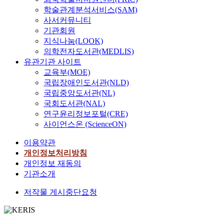
쉬
요
기
o
견
학술관계분석서비스(SAM)
고
하
도
u
우
사서커뮤니티
있
게
지
n
직
기관회원
는
는
역
d
녀
지식나눔(LOOK)
민
이
에
a
설
의학전자도서관(MEDLIS)
족
곳
서
t
화
적
에
유관기관 사이트
보
i
는
정
조
교육부(MOE)
편
o
발
서
선
국립장애인도서관(NLD)
적
n
상
때
족
국립중앙도서관(NL)
으
f
지
문
의
국회도서관(NAL)
로
o
인
이
언
연구윤리정보포털(CRE)
행
r
중
다
어
사이언스온 (ScienceON)
해
s
국
.
,
진
y
의
1
풍
이용약관
놀
s
영
9
속
개인정보처리방침
이
t
향
세
,
개인정보 재동의
를
e
을
기
가
기관소개
중
m
받
말
무
심
a
아
부
,
저작물 게시중단요청
으
t
형
터
예
로
i
성
시
의
다
c
되
작
등