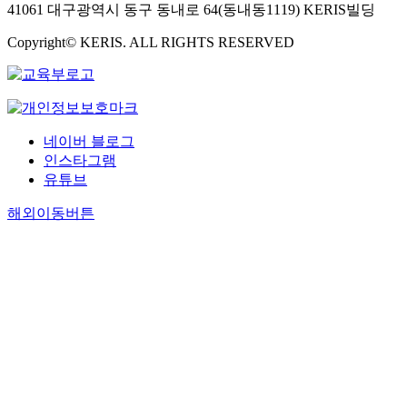
루
r
41061 대구광역시 동구 동내로 64(동내동1119) KERIS빌딩
었
된
전
었
e
을
이
통
Copyright© KERIS. ALL RIGHTS RESERVED
다
s
가
민
문
.
e
능
으
화
전
a
성
로
가
승
r
이
부
살
된
c
크
터
아
놀
h
다
네이버 블로그
오
숨
이
a
.
늘
쉬
인스타그램
종
n
견
의
고
유튜브
목
d
우
중
있
은
a
직
해외이동버튼
국
는
문
g
녀
의
민
광
e
형
일
족
부
n
설
개
적
에
e
화
소
정
서
r
는
수
서
실
a
최
민
때
시
l
초
족
문
한
l
천
으
이
2
a
상
로
다
0
c
의
자
.
1
k