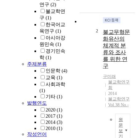
기
연구
(2)
도
불교학연
의
구
(1)
전
한국어교
통
육연구
(1)
2
불교무형문
놀
아시아강
화유산의
이
원민속
(1)
체계적 분
전
경기민속
류와 조사
승
학
(1)
를 위한 연
실
주제분류
태
구
인문학
(4)
를
구미래
교육
(1)
살
불교학연구
피
사회과학
회
는
(1)
2014
것
기타
(1)
불교학연구
을
발행연도
Vol.38 No.-
목
2020
(1)
적
2017
(1)
원
으
2014
(3)
문
로
2010
(1)
보
한
A
작성언어
기