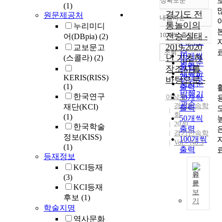
정확도순
(1)
경기도 전
원문제공처
내림차순
정확도
통놀이의
누리미디
순
10개씩 출력
전승 실태 -
어(DBpia)
(2)
내림차순
인기도
2019-2020
교보문고
순
조회
10개씩
년 기초현
(스콜라)
(2)
연도순
출력
장조사를
제목순
20개씩
KERIS(RISS)
바탕으로 -
저자순
(1)
출력
발행기
한국연구
이상호
30개씩
관순
경기민속학
재단(KCI)
출력
회
(1)
50개씩
2020
한국학술
출력
경기민속학
정보(KISS)
100개씩
Vol.- No.3
(1)
출력
등재정보
KCI등재
원
(3)
문
KCI등재
본
보
후보
(1)
고
기
학술지명
는
경
역사문화