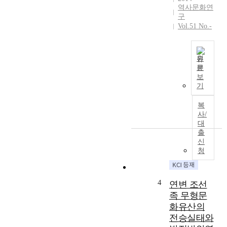
역사문화연
운
b
구
시
e
Vol.51 No.-
기
e
인
n
일
a
제
원
n
문
강
i
중
보
점
n
국
기
기
c
의
의
r
연
복
행
e
변
사/
정
a
조
대
구
s
출
선
역
e
신
족
으
o
청
자
로
f
치
제
i
주
한
n
4
연변 조선
는
하
t
중
족 무형문
였
e
국
화유산의
다
r
내
전승실태와
.
e
조