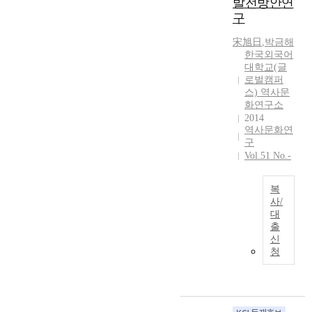
발전방안연
이
s
선
구
는
t
족
현
i
의
宋旭日
,
박금해
장
n
고
한국외국어
조
K
향
대학교(글
사
o
로벌캠퍼
으
에
r
스) 역사문
로
서
e
화연구소
자
노
a
2014
리
역사문화연
인
n
잡
구
기
i
고
Vol.51 No.-
억
n
있
조
t
다
사
a
복
.
배
n
사/
그
경
대
g
것
중
출
이
i
은
국
신
되
b
단
의
청
는
l
지
연
점
e
연
변
이
c
변
조
고
u
이
선
려
l