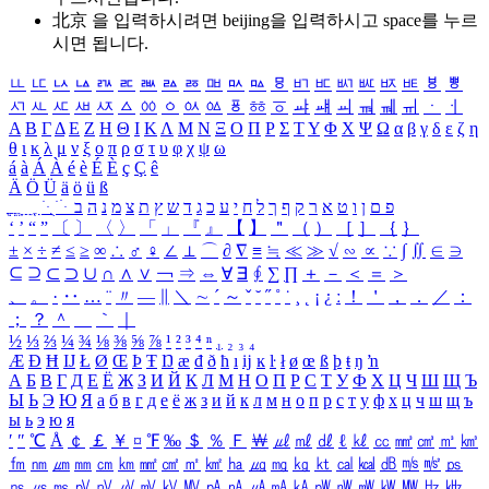
北京 을 입력하시려면
beijing
을 입력하시고 space를 누르
시면 됩니다.
ㅥ
ㅦ
ㅧ
ㅨ
ㅩ
ㅪ
ㅫ
ㅬ
ㅭ
ㅮ
ㅯ
ㅰ
ㅱ
ㅲ
ㅳ
ㅴ
ㅵ
ㅶ
ㅷ
ㅸ
ㅹ
ㅺ
ㅻ
ㅼ
ㅽ
ㅾ
ㅿ
ㆀ
ㆁ
ㆂ
ㆃ
ㆄ
ㆅ
ㆆ
ㆇ
ㆈ
ㆉ
ㆊ
ㆋ
ㆌ
ㆍ
ㆎ
Α
Β
Γ
Δ
Ε
Ζ
Η
Θ
Ι
Κ
Λ
Μ
Ν
Ξ
Ο
Π
Ρ
Σ
Τ
Υ
Φ
Χ
Ψ
Ω
α
β
γ
δ
ε
ζ
η
θ
ι
κ
λ
μ
ν
ξ
ο
π
ρ
σ
τ
υ
φ
χ
ψ
ω
á
à
Á
À
é
è
É
È
ç
Ç
ê
Ä
Ö
Ü
ä
ö
ü
ß
ְ
ֳ
ֲ
ֱ
ָ
ַ
ֵ
ֶ
ִ
ֹ
ּ
ֻ
ׂ
ׁ
ּ
ב
ה
נ
מ
צ
ת
ץ
ש
ד
ג
כ
ע
י
ח
ל
ך
ף
ק
ר
א
ט
ו
ן
ם
פ
‘
’
“
”
〔
〕
〈
〉
「
」
『
』
【
】
＂
（
）
［
］
｛
｝
±
×
÷
≠
≤
≥
∞
∴
♂
♀
∠
⊥
⌒
∂
∇
≡
≒
≪
≫
√
∽
∝
∵
∫
∬
∈
∋
⊆
⊇
⊂
⊃
∪
∩
∧
∨
￢
⇒
⇔
∀
∃
∮
∑
∏
＋
－
＜
＝
＞
、
。
·
‥
…
¨
〃
―
∥
＼
∼
´
～
ˇ
˘
˝
˚
˙
¸
˛
¡
¿
ː
！
＇
，
．
／
：
；
？
＾
＿
｀
｜
½
⅓
⅔
¼
¾
⅛
⅜
⅝
⅞
¹
²
³
⁴
ⁿ
₁
₂
₃
₄
Æ
Ð
Ħ
Ĳ
Ł
Ø
Œ
Þ
Ŧ
Ŋ
æ
đ
ð
ħ
ı
ĳ
ĸ
ŀ
ł
ø
œ
ß
þ
ŧ
ŋ
ŉ
А
Б
В
Г
Д
Е
Ё
Ж
З
И
Й
К
Л
М
Н
О
П
Р
С
Т
У
Ф
Х
Ц
Ч
Ш
Щ
Ъ
Ы
Ь
Э
Ю
Я
а
б
в
г
д
е
ё
ж
з
и
й
к
л
м
н
о
п
р
с
т
у
ф
х
ц
ч
ш
щ
ъ
ы
ь
э
ю
я
′
″
℃
Å
￠
￡
￥
¤
℉
‰
＄
％
Ｆ
￦
㎕
㎖
㎗
ℓ
㎘
㏄
㎣
㎤
㎥
㎦
㎙
㎚
㎛
㎜
㎝
㎞
㎟
㎠
㎡
㎢
㏊
㎍
㎎
㎏
㏏
㎈
㎉
㏈
㎧
㎨
㎰
㎱
㎲
㎳
㎴
㎵
㎶
㎷
㎸
㎹
㎀
㎁
㎂
㎃
㎄
㎺
㎻
㎽
㎾
㎿
㎐
㎑