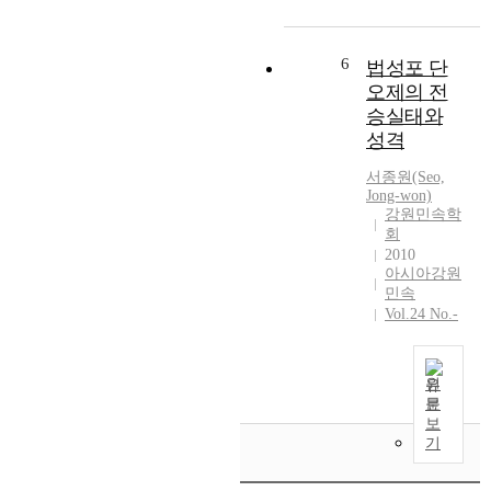
로
h
이
큰
그
펼
e
지
집
것
쳐
c
리
6
거
은
법성포 단
진
o
적
구
단
오제의 전
전
u
으
라
지
승실태와
근
n
로
는
연
성격
대
t
아
요
변
놀
r
주
인
이
서종원(Seo,
이
y
가
Jong-won)
외
지
,
a
까
강원민속학
에
정
일
n
회
울
도
학
제
d
2010
뿐
더
적
아시아강원
강
a
만
중
으
민속
점
b
아
요
로
Vol.24 No.-
기
r
니
하
한
에
o
라
게
반
유
a
예
는
도
원
입
d
로
이
와
문
되
,
부
곳
잇
보
어
t
터
에
대
기
정
h
밀
조
어
착
e
접
선
있