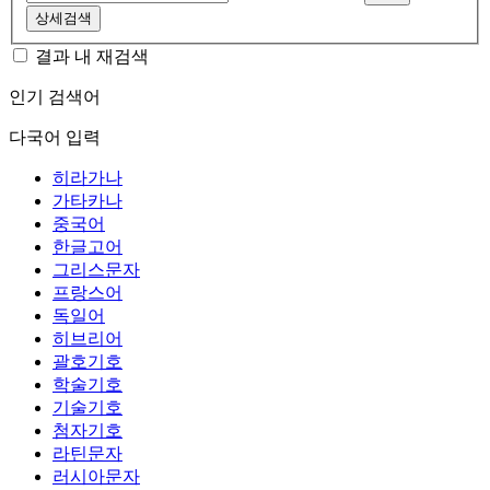
상세검색
결과 내 재검색
인기 검색어
다국어 입력
히라가나
가타카나
중국어
한글고어
그리스문자
프랑스어
독일어
히브리어
괄호기호
학술기호
기술기호
첨자기호
라틴문자
러시아문자