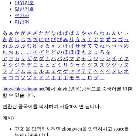
단위기호
일반기호
로마자
아랍어
あ
ぁ
か
が
さ
ざ
た
だ
な
は
ば
ぱ
ま
や
ゃ
ら
わ
ゎ
ん
い
ぃ
き
ぎ
し
じ
ち
ぢ
に
ひ
び
ぴ
み
り
う
ぅ
く
ぐ
す
ず
つ
づ
っ
ぬ
ふ
ぶ
ぷ
む
ゆ
ゅ
る
え
ぇ
け
げ
せ
ぜ
て
で
ね
へ
べ
ぺ
め
れ
お
ぉ
こ
ご
そ
ぞ
と
ど
の
ほ
ぼ
ぽ
も
よ
ょ
ろ
を
ア
ァ
カ
サ
ザ
タ
ダ
ナ
ハ
バ
パ
マ
ヤ
ャ
ラ
ワ
ヮ
ン
イ
ィ
キ
ギ
シ
ジ
チ
ヂ
ニ
ヒ
ビ
ピ
ミ
リ
ウ
ゥ
ク
グ
ス
ズ
ツ
ヅ
ッ
ヌ
フ
ブ
プ
ム
ユ
ュ
ル
エ
ェ
ケ
ゲ
セ
ゼ
テ
デ
ヘ
ベ
ペ
メ
レ
オ
ォ
コ
ゴ
ソ
ゾ
ト
ド
ノ
ホ
ボ
ポ
モ
ヨ
ョ
ロ
ヲ
―
http://chineseinput.net/
에서 pinyin(병음)방식으로 중국어를 변환
할 수 있습니다.
변환된 중국어를 복사하여 사용하시면 됩니다.
예시)
中文 을 입력하시려면
zhongwen
을 입력하시고 space를
누르시면됩니다.