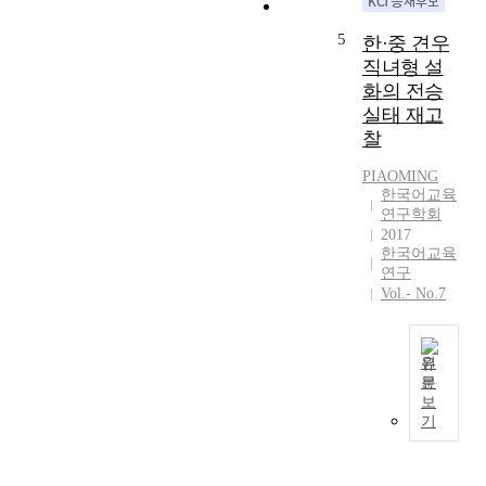
지
족
되
t
정
자
5
한·중 견우
었
u
학
치
다
직녀형 설
r
적
주
.
a
화의 전승
으
는
또
l
실태 재고
로
중
한
a
찰
한
국
전
s
반
내
통
s
PIAOMING
도
조
놀
한국어교육
e
와
선
연구학회
이
t
잇
족
2017
의
s
대
의
한국어교육
범
b
어
고
연구
주
o
있
향
Vol.- No.7
는
t
고
으
농
h
또
로
경
w
한
자
원
사
i
조
리
문
회
t
한
선
잡
보
를
h
국
족
고
기
기
i
과
의
있
반
n
중
가
다
으
t
국
장
.