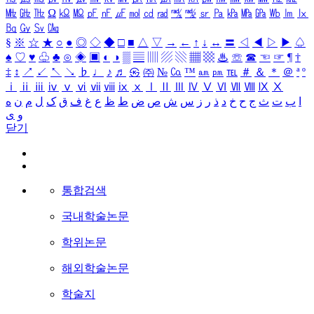
㎒
㎓
㎔
Ω
㏀
㏁
㎊
㎋
㎌
㏖
㏅
㎭
㎮
㎯
㏛
㎩
㎪
㎫
㎬
㏝
㏐
㏓
㏃
㏉
㏜
㏆
§
※
☆
★
○
●
◎
◇
◆
□
■
△
▽
→
←
↑
↓
↔
〓
◁
◀
▷
▶
♤
♠
♡
♥
♧
♣
⊙
◈
▣
◐
◑
▒
▤
▥
▨
▧
▦
▩
♨
☏
☎
☜
☞
¶
†
‡
↕
↗
↙
↖
↘
♭
♩
♪
♬
㉿
㈜
№
㏇
™
㏂
㏘
℡
＃
＆
＊
＠
ª
º
ⅰ
ⅱ
ⅲ
ⅳ
ⅴ
ⅵ
ⅶ
ⅷ
ⅸ
ⅹ
Ⅰ
Ⅱ
Ⅲ
Ⅳ
Ⅴ
Ⅵ
Ⅶ
Ⅷ
Ⅸ
Ⅹ
ا
ب
ت
ث
ج
ح
خ
د
ذ
ر
ز
س
ش
ص
ض
ط
ظ
ع
غ
ف
ق
ک
ل
م
ن
ه
و
ی
닫기
통합검색
국내학술논문
학위논문
해외학술논문
학술지