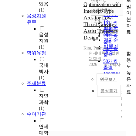
로
정확도
있음
Optimization with
많
순
(1)
Intercept-Type
10개씩 출력
내림차순
이
인기도
음성지원
Arcs for Low-
본
순
조회
유무
10개씩
Thrust Gravity-
자
연도순
출력
Assist Trajectory
료
제목순
음성
20개씩
Design
저자순
지원
출력
발행기
(1)
Kim, Pureum
30개씩
학위유형
관순
활
연세대학교 일반
출력
대학원
용
50개씩
2026
국내박사
국내
도
출력
박사
높
100개씩
(1)
은
원문보기
출력
주제분류
자
음성듣기
료
T
자연
h
과학
i
(1)
s
수여기관
d
i
연세
s
대학
s