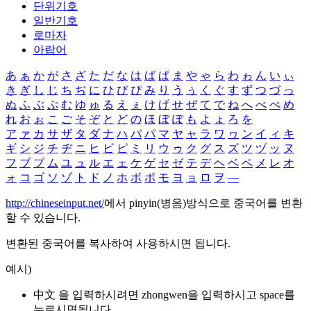
단위기호
일반기호
로마자
아랍어
あ
ぁ
か
が
さ
ざ
た
だ
な
は
ば
ぱ
ま
や
ゃ
ら
わ
ゎ
ん
い
ぃ
き
ぎ
し
じ
ち
ぢ
に
ひ
び
ぴ
み
り
う
ぅ
く
ぐ
す
ず
つ
づ
っ
ぬ
ふ
ぶ
ぷ
む
ゆ
ゅ
る
え
ぇ
け
げ
せ
ぜ
て
で
ね
へ
べ
ぺ
め
れ
お
ぉ
こ
ご
そ
ぞ
と
ど
の
ほ
ぼ
ぽ
も
よ
ょ
ろ
を
ア
ァ
カ
サ
ザ
タ
ダ
ナ
ハ
バ
パ
マ
ヤ
ャ
ラ
ワ
ヮ
ン
イ
ィ
キ
ギ
シ
ジ
チ
ヂ
ニ
ヒ
ビ
ピ
ミ
リ
ウ
ゥ
ク
グ
ス
ズ
ツ
ヅ
ッ
ヌ
フ
ブ
プ
ム
ユ
ュ
ル
エ
ェ
ケ
ゲ
セ
ゼ
テ
デ
ヘ
ベ
ペ
メ
レ
オ
ォ
コ
ゴ
ソ
ゾ
ト
ド
ノ
ホ
ボ
ポ
モ
ヨ
ョ
ロ
ヲ
―
http://chineseinput.net/
에서 pinyin(병음)방식으로 중국어를 변환
할 수 있습니다.
변환된 중국어를 복사하여 사용하시면 됩니다.
예시)
中文 을 입력하시려면
zhongwen
을 입력하시고 space를
누르시면됩니다.