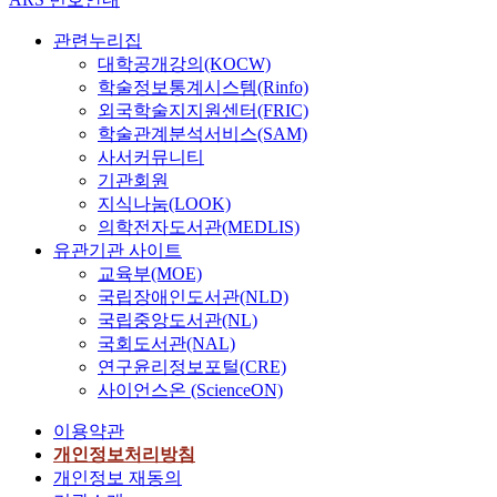
o
b
관련누리집
l
대학공개강의(KOCW)
e
학술정보통계시스템(Rinfo)
m
외국학술지지원센터(FRIC)
o
학술관계분석서비스(SAM)
f
사서커뮤니티
d
기관회원
e
지식나눔(LOOK)
s
의학전자도서관(MEDLIS)
i
유관기관 사이트
g
교육부(MOE)
n
국립장애인도서관(NLD)
i
국립중앙도서관(NL)
n
국회도서관(NAL)
g
f
연구윤리정보포털(CRE)
u
사이언스온 (ScienceON)
e
이용약관
l
개인정보처리방침
-
e
개인정보 재동의