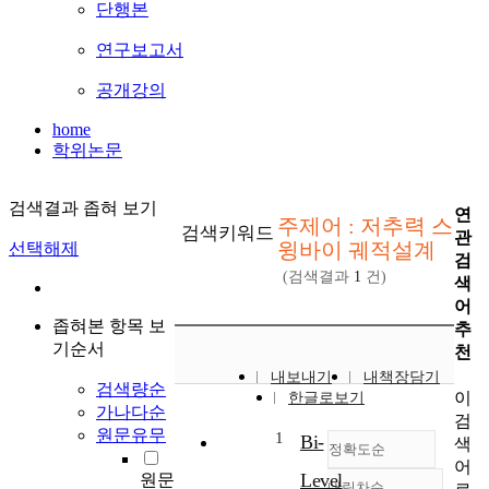
단행본
연구보고서
공개강의
home
학위논문
검색결과 좁혀 보기
연
주제어 : 저추력 스
검색키워드
관
윙바이 궤적설계
선택해제
검
(검색결과
1
건)
색
어
좁혀본 항목 보
추
기순서
천
내보내기
내책장담기
검색량순
이
한글로보기
가나다순
검
원문유무
1
Bi-
색
정확도순
어
Level
원문
내림차순