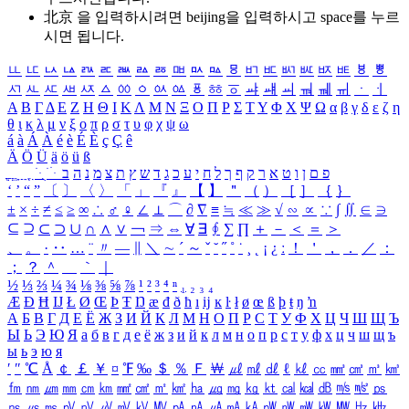
北京 을 입력하시려면
beijing
을 입력하시고 space를 누르
시면 됩니다.
ㅥ
ㅦ
ㅧ
ㅨ
ㅩ
ㅪ
ㅫ
ㅬ
ㅭ
ㅮ
ㅯ
ㅰ
ㅱ
ㅲ
ㅳ
ㅴ
ㅵ
ㅶ
ㅷ
ㅸ
ㅹ
ㅺ
ㅻ
ㅼ
ㅽ
ㅾ
ㅿ
ㆀ
ㆁ
ㆂ
ㆃ
ㆄ
ㆅ
ㆆ
ㆇ
ㆈ
ㆉ
ㆊ
ㆋ
ㆌ
ㆍ
ㆎ
Α
Β
Γ
Δ
Ε
Ζ
Η
Θ
Ι
Κ
Λ
Μ
Ν
Ξ
Ο
Π
Ρ
Σ
Τ
Υ
Φ
Χ
Ψ
Ω
α
β
γ
δ
ε
ζ
η
θ
ι
κ
λ
μ
ν
ξ
ο
π
ρ
σ
τ
υ
φ
χ
ψ
ω
á
à
Á
À
é
è
É
È
ç
Ç
ê
Ä
Ö
Ü
ä
ö
ü
ß
ְ
ֳ
ֲ
ֱ
ָ
ַ
ֵ
ֶ
ִ
ֹ
ּ
ֻ
ׂ
ׁ
ּ
ב
ה
נ
מ
צ
ת
ץ
ש
ד
ג
כ
ע
י
ח
ל
ך
ף
ק
ר
א
ט
ו
ן
ם
פ
‘
’
“
”
〔
〕
〈
〉
「
」
『
』
【
】
＂
（
）
［
］
｛
｝
±
×
÷
≠
≤
≥
∞
∴
♂
♀
∠
⊥
⌒
∂
∇
≡
≒
≪
≫
√
∽
∝
∵
∫
∬
∈
∋
⊆
⊇
⊂
⊃
∪
∩
∧
∨
￢
⇒
⇔
∀
∃
∮
∑
∏
＋
－
＜
＝
＞
、
。
·
‥
…
¨
〃
―
∥
＼
∼
´
～
ˇ
˘
˝
˚
˙
¸
˛
¡
¿
ː
！
＇
，
．
／
：
；
？
＾
＿
｀
｜
½
⅓
⅔
¼
¾
⅛
⅜
⅝
⅞
¹
²
³
⁴
ⁿ
₁
₂
₃
₄
Æ
Ð
Ħ
Ĳ
Ł
Ø
Œ
Þ
Ŧ
Ŋ
æ
đ
ð
ħ
ı
ĳ
ĸ
ŀ
ł
ø
œ
ß
þ
ŧ
ŋ
ŉ
А
Б
В
Г
Д
Е
Ё
Ж
З
И
Й
К
Л
М
Н
О
П
Р
С
Т
У
Ф
Х
Ц
Ч
Ш
Щ
Ъ
Ы
Ь
Э
Ю
Я
а
б
в
г
д
е
ё
ж
з
и
й
к
л
м
н
о
п
р
с
т
у
ф
х
ц
ч
ш
щ
ъ
ы
ь
э
ю
я
′
″
℃
Å
￠
￡
￥
¤
℉
‰
＄
％
Ｆ
￦
㎕
㎖
㎗
ℓ
㎘
㏄
㎣
㎤
㎥
㎦
㎙
㎚
㎛
㎜
㎝
㎞
㎟
㎠
㎡
㎢
㏊
㎍
㎎
㎏
㏏
㎈
㎉
㏈
㎧
㎨
㎰
㎱
㎲
㎳
㎴
㎵
㎶
㎷
㎸
㎹
㎀
㎁
㎂
㎃
㎄
㎺
㎻
㎽
㎾
㎿
㎐
㎑