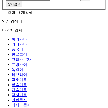
상세검색
결과 내 재검색
인기 검색어
다국어 입력
히라가나
가타카나
중국어
한글고어
그리스문자
프랑스어
독일어
히브리어
괄호기호
학술기호
기술기호
첨자기호
라틴문자
러시아문자