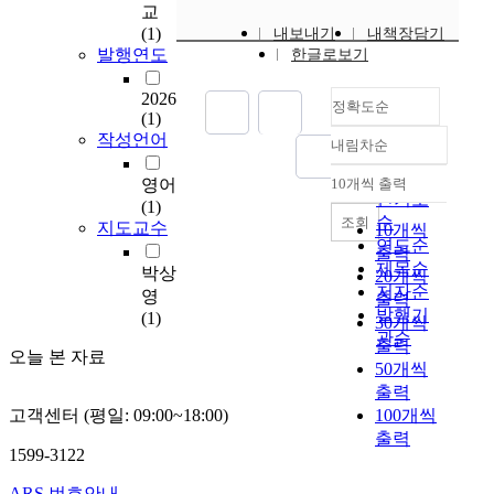
교
e
(1)
내보내기
내책장담기
r
발행연도
한글로보기
t
a
2026
정확도순
t
(1)
i
작성언어
내림차순
o
정확도
n
순
영어
10개씩 출력
내림차순
a
인기도
(1)
d
순
조회
지도교수
10개씩
d
연도순
출력
r
제목순
박상
20개씩
e
저자순
영
출력
s
발행기
(1)
30개씩
s
관순
출력
e
오늘 본 자료
50개씩
s
출력
t
고객센터 (평일: 09:00~18:00)
100개씩
h
출력
e
1599-3122
p
r
ARS 번호안내