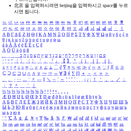
北京 을 입력하시려면
beijing
을 입력하시고 space를 누르
시면 됩니다.
ㅥ
ㅦ
ㅧ
ㅨ
ㅩ
ㅪ
ㅫ
ㅬ
ㅭ
ㅮ
ㅯ
ㅰ
ㅱ
ㅲ
ㅳ
ㅴ
ㅵ
ㅶ
ㅷ
ㅸ
ㅹ
ㅺ
ㅻ
ㅼ
ㅽ
ㅾ
ㅿ
ㆀ
ㆁ
ㆂ
ㆃ
ㆄ
ㆅ
ㆆ
ㆇ
ㆈ
ㆉ
ㆊ
ㆋ
ㆌ
ㆍ
ㆎ
Α
Β
Γ
Δ
Ε
Ζ
Η
Θ
Ι
Κ
Λ
Μ
Ν
Ξ
Ο
Π
Ρ
Σ
Τ
Υ
Φ
Χ
Ψ
Ω
α
β
γ
δ
ε
ζ
η
θ
ι
κ
λ
μ
ν
ξ
ο
π
ρ
σ
τ
υ
φ
χ
ψ
ω
á
à
Á
À
é
è
É
È
ç
Ç
ê
Ä
Ö
Ü
ä
ö
ü
ß
ְ
ֳ
ֲ
ֱ
ָ
ַ
ֵ
ֶ
ִ
ֹ
ּ
ֻ
ׂ
ׁ
ּ
ב
ה
נ
מ
צ
ת
ץ
ש
ד
ג
כ
ע
י
ח
ל
ך
ף
ק
ר
א
ט
ו
ן
ם
פ
‘
’
“
”
〔
〕
〈
〉
「
」
『
』
【
】
＂
（
）
［
］
｛
｝
±
×
÷
≠
≤
≥
∞
∴
♂
♀
∠
⊥
⌒
∂
∇
≡
≒
≪
≫
√
∽
∝
∵
∫
∬
∈
∋
⊆
⊇
⊂
⊃
∪
∩
∧
∨
￢
⇒
⇔
∀
∃
∮
∑
∏
＋
－
＜
＝
＞
、
。
·
‥
…
¨
〃
―
∥
＼
∼
´
～
ˇ
˘
˝
˚
˙
¸
˛
¡
¿
ː
！
＇
，
．
／
：
；
？
＾
＿
｀
｜
½
⅓
⅔
¼
¾
⅛
⅜
⅝
⅞
¹
²
³
⁴
ⁿ
₁
₂
₃
₄
Æ
Ð
Ħ
Ĳ
Ł
Ø
Œ
Þ
Ŧ
Ŋ
æ
đ
ð
ħ
ı
ĳ
ĸ
ŀ
ł
ø
œ
ß
þ
ŧ
ŋ
ŉ
А
Б
В
Г
Д
Е
Ё
Ж
З
И
Й
К
Л
М
Н
О
П
Р
С
Т
У
Ф
Х
Ц
Ч
Ш
Щ
Ъ
Ы
Ь
Э
Ю
Я
а
б
в
г
д
е
ё
ж
з
и
й
к
л
м
н
о
п
р
с
т
у
ф
х
ц
ч
ш
щ
ъ
ы
ь
э
ю
я
′
″
℃
Å
￠
￡
￥
¤
℉
‰
＄
％
Ｆ
￦
㎕
㎖
㎗
ℓ
㎘
㏄
㎣
㎤
㎥
㎦
㎙
㎚
㎛
㎜
㎝
㎞
㎟
㎠
㎡
㎢
㏊
㎍
㎎
㎏
㏏
㎈
㎉
㏈
㎧
㎨
㎰
㎱
㎲
㎳
㎴
㎵
㎶
㎷
㎸
㎹
㎀
㎁
㎂
㎃
㎄
㎺
㎻
㎽
㎾
㎿
㎐
㎑