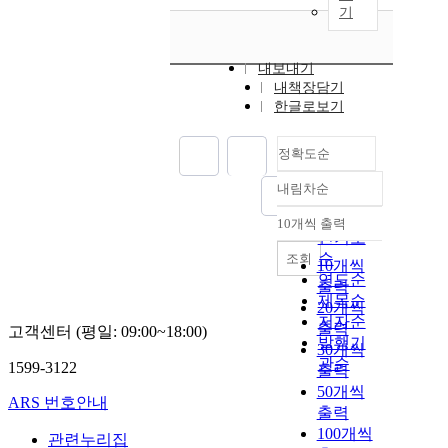
기
내보내기
내책장담기
한글로보기
정확도순
내림차순
정확도
순
10개씩 출력
내림차순
인기도
순
조회
10개씩
연도순
출력
제목순
20개씩
저자순
출력
고객센터 (평일: 09:00~18:00)
발행기
30개씩
관순
1599-3122
출력
50개씩
ARS 번호안내
출력
100개씩
관련누리집