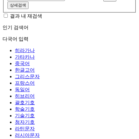
상세검색
결과 내 재검색
인기 검색어
다국어 입력
히라가나
가타카나
중국어
한글고어
그리스문자
프랑스어
독일어
히브리어
괄호기호
학술기호
기술기호
첨자기호
라틴문자
러시아문자