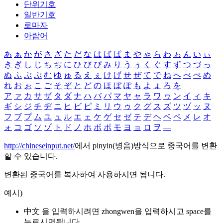
단위기호
일반기호
로마자
아랍어
あ
ぁ
か
が
さ
ざ
た
だ
な
は
ば
ぱ
ま
や
ゃ
ら
わ
ゎ
ん
い
ぃ
き
ぎ
し
じ
ち
ぢ
に
ひ
び
ぴ
み
り
う
ぅ
く
ぐ
す
ず
つ
づ
っ
ぬ
ふ
ぶ
ぷ
む
ゆ
ゅ
る
え
ぇ
け
げ
せ
ぜ
て
で
ね
へ
べ
ぺ
め
れ
お
ぉ
こ
ご
そ
ぞ
と
ど
の
ほ
ぼ
ぽ
も
よ
ょ
ろ
を
ア
ァ
カ
サ
ザ
タ
ダ
ナ
ハ
バ
パ
マ
ヤ
ャ
ラ
ワ
ヮ
ン
イ
ィ
キ
ギ
シ
ジ
チ
ヂ
ニ
ヒ
ビ
ピ
ミ
リ
ウ
ゥ
ク
グ
ス
ズ
ツ
ヅ
ッ
ヌ
フ
ブ
プ
ム
ユ
ュ
ル
エ
ェ
ケ
ゲ
セ
ゼ
テ
デ
ヘ
ベ
ペ
メ
レ
オ
ォ
コ
ゴ
ソ
ゾ
ト
ド
ノ
ホ
ボ
ポ
モ
ヨ
ョ
ロ
ヲ
―
http://chineseinput.net/
에서 pinyin(병음)방식으로 중국어를 변환
할 수 있습니다.
변환된 중국어를 복사하여 사용하시면 됩니다.
예시)
中文 을 입력하시려면
zhongwen
을 입력하시고 space를
누르시면됩니다.