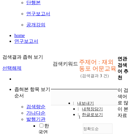
단행본
연구보고서
공개강의
home
연구보고서
검색결과 좁혀 보기
연관
주제어 : 재외
검색키워드
검색
동포 어문교육
선택해제
어 추
(검색결과
3
건)
천
좁혀본 항목 보기
이 검
순서
색어
로 많
내보내기
검색량순
이 본
내책장담기
가나다순
한글로보기
자료
1
발행기관
한
정확도순
국연