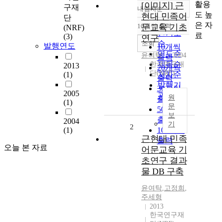
활용
[이미지] 근
구재
내림차순
정확도
도 높
현대 민족어
단
순
은 자
10개씩 출력
문교육 기초
(NRF)
내림차순
인기도
료
(3)
연구
순
조회
발행연도
10개씩
연도순
윤여탁
2004
출력
제목순
한국연구재
2013
20개씩
단(NRF)
(1)
저자순
출력
발행기
30개씩
2005
관순
원
출력
(1)
문
50개씩
보
출력
2004
기
2
(1)
100개씩
근현대 민족
출력
오늘 본 자료
어문교육 기
초연구 결과
물 DB 구축
윤여탁
,
고정희
,
주세형
2013
한국연구재