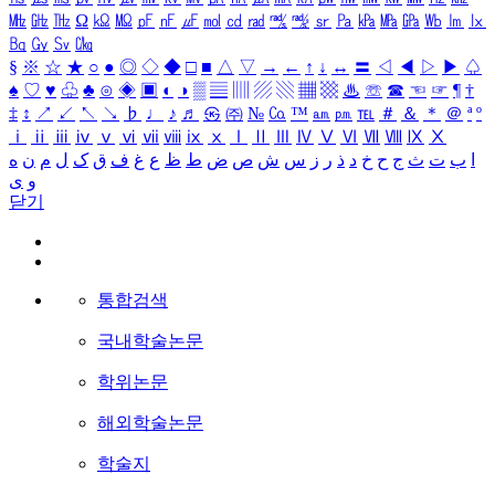
㎒
㎓
㎔
Ω
㏀
㏁
㎊
㎋
㎌
㏖
㏅
㎭
㎮
㎯
㏛
㎩
㎪
㎫
㎬
㏝
㏐
㏓
㏃
㏉
㏜
㏆
§
※
☆
★
○
●
◎
◇
◆
□
■
△
▽
→
←
↑
↓
↔
〓
◁
◀
▷
▶
♤
♠
♡
♥
♧
♣
⊙
◈
▣
◐
◑
▒
▤
▥
▨
▧
▦
▩
♨
☏
☎
☜
☞
¶
†
‡
↕
↗
↙
↖
↘
♭
♩
♪
♬
㉿
㈜
№
㏇
™
㏂
㏘
℡
＃
＆
＊
＠
ª
º
ⅰ
ⅱ
ⅲ
ⅳ
ⅴ
ⅵ
ⅶ
ⅷ
ⅸ
ⅹ
Ⅰ
Ⅱ
Ⅲ
Ⅳ
Ⅴ
Ⅵ
Ⅶ
Ⅷ
Ⅸ
Ⅹ
ا
ب
ت
ث
ج
ح
خ
د
ذ
ر
ز
س
ش
ص
ض
ط
ظ
ع
غ
ف
ق
ک
ل
م
ن
ه
و
ی
닫기
통합검색
국내학술논문
학위논문
해외학술논문
학술지