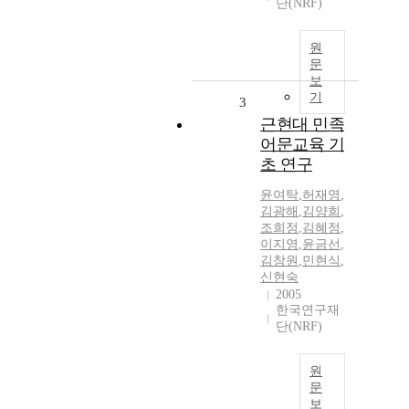
단(NRF)
원
문
보
기
3
근현대 민족
어문교육 기
초 연구
윤여탁
,
허재영
,
김광해
,
김양희
,
조희정
,
김혜정
,
이지영
,
윤금선
,
김창원
,
민현식
,
신현숙
2005
한국연구재
단(NRF)
원
문
보