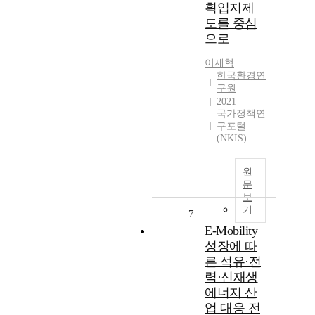
획입지제
도를 중심
으로
이재혁
한국환경연
구원
2021
국가정책연
구포털
(NKIS)
원
문
보
기
7
E-Mobility
성장에 따
른 석유·전
력·신재생
에너지 산
업 대응 전