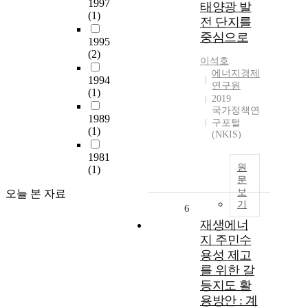
1997
태양광 발
(1)
전 단지를
중심으로
1995
(2)
이석호
에너지경제
1994
연구원
(1)
2019
국가정책연
1989
구포털
(1)
(NKIS)
1981
원
(1)
문
보
오늘 본 자료
기
6
재생에너
지 주민수
용성 제고
를 위한 갈
등지도 활
용방안 : 계