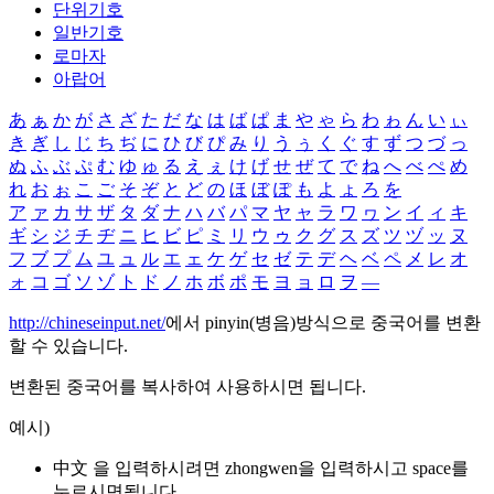
단위기호
일반기호
로마자
아랍어
あ
ぁ
か
が
さ
ざ
た
だ
な
は
ば
ぱ
ま
や
ゃ
ら
わ
ゎ
ん
い
ぃ
き
ぎ
し
じ
ち
ぢ
に
ひ
び
ぴ
み
り
う
ぅ
く
ぐ
す
ず
つ
づ
っ
ぬ
ふ
ぶ
ぷ
む
ゆ
ゅ
る
え
ぇ
け
げ
せ
ぜ
て
で
ね
へ
べ
ぺ
め
れ
お
ぉ
こ
ご
そ
ぞ
と
ど
の
ほ
ぼ
ぽ
も
よ
ょ
ろ
を
ア
ァ
カ
サ
ザ
タ
ダ
ナ
ハ
バ
パ
マ
ヤ
ャ
ラ
ワ
ヮ
ン
イ
ィ
キ
ギ
シ
ジ
チ
ヂ
ニ
ヒ
ビ
ピ
ミ
リ
ウ
ゥ
ク
グ
ス
ズ
ツ
ヅ
ッ
ヌ
フ
ブ
プ
ム
ユ
ュ
ル
エ
ェ
ケ
ゲ
セ
ゼ
テ
デ
ヘ
ベ
ペ
メ
レ
オ
ォ
コ
ゴ
ソ
ゾ
ト
ド
ノ
ホ
ボ
ポ
モ
ヨ
ョ
ロ
ヲ
―
http://chineseinput.net/
에서 pinyin(병음)방식으로 중국어를 변환
할 수 있습니다.
변환된 중국어를 복사하여 사용하시면 됩니다.
예시)
中文 을 입력하시려면
zhongwen
을 입력하시고 space를
누르시면됩니다.