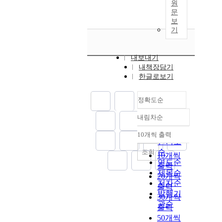
원
문
보
기
내보내기
내책장담기
한글로보기
정확도순
내림차순
정확도
순
10개씩 출력
내림차순
인기도
순
조회
10개씩
연도순
출력
제목순
20개씩
저자순
출력
발행기
30개씩
관순
출력
50개씩