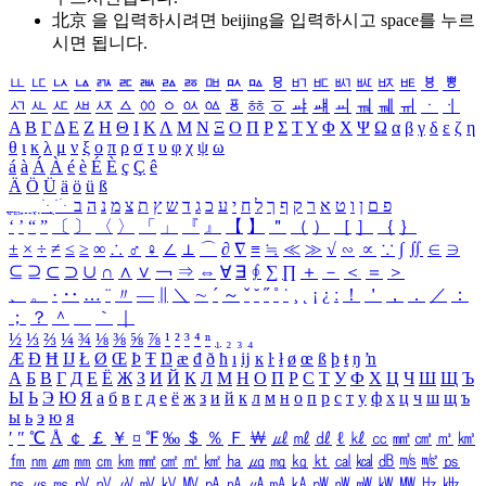
北京 을 입력하시려면
beijing
을 입력하시고 space를 누르
시면 됩니다.
ㅥ
ㅦ
ㅧ
ㅨ
ㅩ
ㅪ
ㅫ
ㅬ
ㅭ
ㅮ
ㅯ
ㅰ
ㅱ
ㅲ
ㅳ
ㅴ
ㅵ
ㅶ
ㅷ
ㅸ
ㅹ
ㅺ
ㅻ
ㅼ
ㅽ
ㅾ
ㅿ
ㆀ
ㆁ
ㆂ
ㆃ
ㆄ
ㆅ
ㆆ
ㆇ
ㆈ
ㆉ
ㆊ
ㆋ
ㆌ
ㆍ
ㆎ
Α
Β
Γ
Δ
Ε
Ζ
Η
Θ
Ι
Κ
Λ
Μ
Ν
Ξ
Ο
Π
Ρ
Σ
Τ
Υ
Φ
Χ
Ψ
Ω
α
β
γ
δ
ε
ζ
η
θ
ι
κ
λ
μ
ν
ξ
ο
π
ρ
σ
τ
υ
φ
χ
ψ
ω
á
à
Á
À
é
è
É
È
ç
Ç
ê
Ä
Ö
Ü
ä
ö
ü
ß
ְ
ֳ
ֲ
ֱ
ָ
ַ
ֵ
ֶ
ִ
ֹ
ּ
ֻ
ׂ
ׁ
ּ
ב
ה
נ
מ
צ
ת
ץ
ש
ד
ג
כ
ע
י
ח
ל
ך
ף
ק
ר
א
ט
ו
ן
ם
פ
‘
’
“
”
〔
〕
〈
〉
「
」
『
』
【
】
＂
（
）
［
］
｛
｝
±
×
÷
≠
≤
≥
∞
∴
♂
♀
∠
⊥
⌒
∂
∇
≡
≒
≪
≫
√
∽
∝
∵
∫
∬
∈
∋
⊆
⊇
⊂
⊃
∪
∩
∧
∨
￢
⇒
⇔
∀
∃
∮
∑
∏
＋
－
＜
＝
＞
、
。
·
‥
…
¨
〃
―
∥
＼
∼
´
～
ˇ
˘
˝
˚
˙
¸
˛
¡
¿
ː
！
＇
，
．
／
：
；
？
＾
＿
｀
｜
½
⅓
⅔
¼
¾
⅛
⅜
⅝
⅞
¹
²
³
⁴
ⁿ
₁
₂
₃
₄
Æ
Ð
Ħ
Ĳ
Ł
Ø
Œ
Þ
Ŧ
Ŋ
æ
đ
ð
ħ
ı
ĳ
ĸ
ŀ
ł
ø
œ
ß
þ
ŧ
ŋ
ŉ
А
Б
В
Г
Д
Е
Ё
Ж
З
И
Й
К
Л
М
Н
О
П
Р
С
Т
У
Ф
Х
Ц
Ч
Ш
Щ
Ъ
Ы
Ь
Э
Ю
Я
а
б
в
г
д
е
ё
ж
з
и
й
к
л
м
н
о
п
р
с
т
у
ф
х
ц
ч
ш
щ
ъ
ы
ь
э
ю
я
′
″
℃
Å
￠
￡
￥
¤
℉
‰
＄
％
Ｆ
￦
㎕
㎖
㎗
ℓ
㎘
㏄
㎣
㎤
㎥
㎦
㎙
㎚
㎛
㎜
㎝
㎞
㎟
㎠
㎡
㎢
㏊
㎍
㎎
㎏
㏏
㎈
㎉
㏈
㎧
㎨
㎰
㎱
㎲
㎳
㎴
㎵
㎶
㎷
㎸
㎹
㎀
㎁
㎂
㎃
㎄
㎺
㎻
㎽
㎾
㎿
㎐
㎑