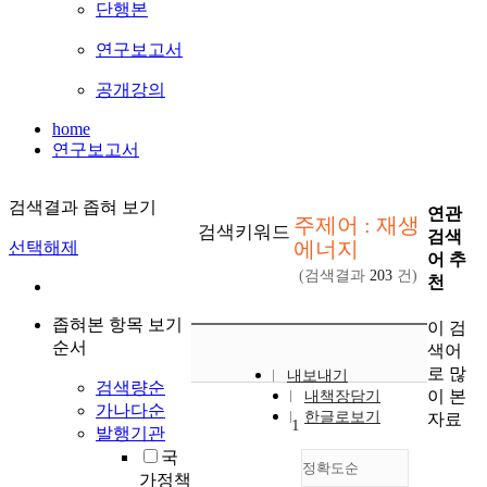
단행본
연구보고서
공개강의
home
연구보고서
검색결과 좁혀 보기
연관
주제어 : 재생
검색키워드
검색
에너지
선택해제
어 추
(검색결과
203
건)
천
좁혀본 항목 보기
이 검
순서
색어
로 많
내보내기
검색량순
이 본
내책장담기
가나다순
한글로보기
자료
1
발행기관
국
정확도순
가정책