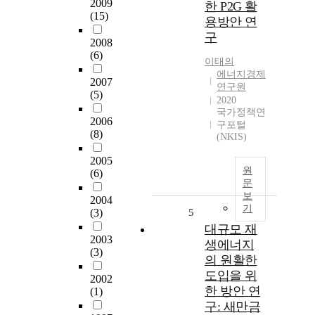
2009
한 P2G 활
(15)
용방안 연
구
2008
(6)
이태의
에너지경제
2007
연구원
(5)
2020
국가정책연
2006
구포털
(8)
(NKIS)
2005
원
(6)
문
보
2004
기
(3)
5
대규모 재
2003
생에너지
(3)
의 원활한
도입을 위
2002
한 방안 연
(1)
구: 새만금