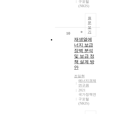
구포털
(NKIS)
원
문
보
기
10
재생열에
너지 보급
장벽 분석
및 보급 정
책 설계 방
안
조일현
에너지경제
연구원
2021
국가정책연
구포털
(NKIS)