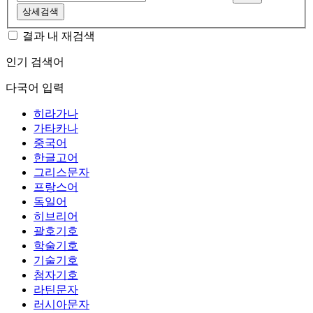
상세검색
결과 내 재검색
인기 검색어
다국어 입력
히라가나
가타카나
중국어
한글고어
그리스문자
프랑스어
독일어
히브리어
괄호기호
학술기호
기술기호
첨자기호
라틴문자
러시아문자