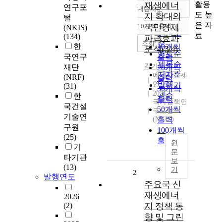
활용
재생에너
연구포
내림차순
정확도
도 높
지 확대의
털
순
은 자
10개씩 출력
국민경제
(NKIS)
내림차순
인기도
료
(134)
파급효과
순
조회
한
10개씩
분석(3/4)
연도순
국연구
출력
제목순
김기환
재단
20개씩
저자순
에너지경제
(NRF)
출력
연구원
발행기
(31)
30개씩
2021
관순
한
출력
국가정책연
국건설
50개씩
구포털
기술연
(NKIS)
출력
구원
100개씩
(25)
출력
원
기
문
타기관
보
(13)
기
2
발행연도
주요국 신
재생에너
2026
(2)
지 정책 동
향 및 그린