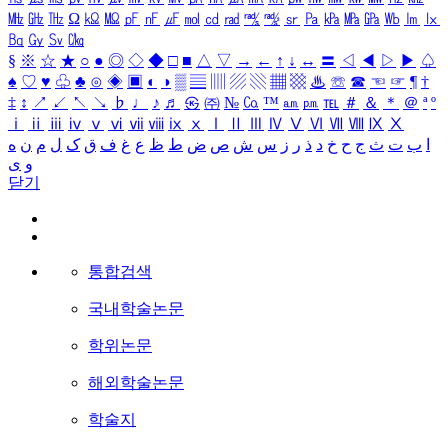
㎒
㎓
㎔
Ω
㏀
㏁
㎊
㎋
㎌
㏖
㏅
㎭
㎮
㎯
㏛
㎩
㎪
㎫
㎬
㏝
㏐
㏓
㏃
㏉
㏜
㏆
§
※
☆
★
○
●
◎
◇
◆
□
■
△
▽
→
←
↑
↓
↔
〓
◁
◀
▷
▶
♤
♠
♡
♥
♧
♣
⊙
◈
▣
◐
◑
▒
▤
▥
▨
▧
▦
▩
♨
☏
☎
☜
☞
¶
†
‡
↕
↗
↙
↖
↘
♭
♩
♪
♬
㉿
㈜
№
㏇
™
㏂
㏘
℡
＃
＆
＊
＠
ª
º
ⅰ
ⅱ
ⅲ
ⅳ
ⅴ
ⅵ
ⅶ
ⅷ
ⅸ
ⅹ
Ⅰ
Ⅱ
Ⅲ
Ⅳ
Ⅴ
Ⅵ
Ⅶ
Ⅷ
Ⅸ
Ⅹ
ا
ب
ت
ث
ج
ح
خ
د
ذ
ر
ز
س
ش
ص
ض
ط
ظ
ع
غ
ف
ق
ک
ل
م
ن
ه
و
ی
닫기
통합검색
국내학술논문
학위논문
해외학술논문
학술지