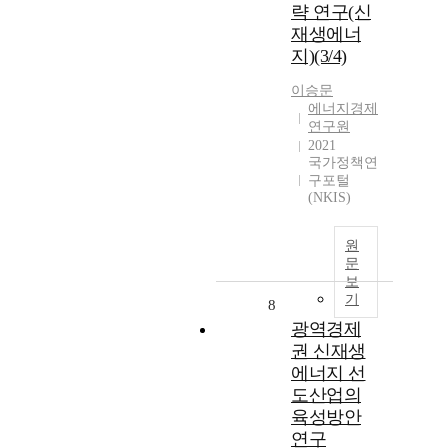
략 연구(신
재생에너
지)(3/4)
이승문
에너지경제
연구원
2021
국가정책연
구포털
(NKIS)
원
문
보
기
8
광역경제
권 신재생
에너지 선
도산업의
육성방안
연구