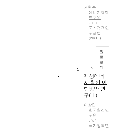
권혁수
에너지경제
연구원
2010
국가정책연
구포털
(NKIS)
원
문
보
기
9
재생에너
지 확산 이
행방안 연
구(Ⅱ)
이상엽
한국환경연
구원
2021
국가정책연