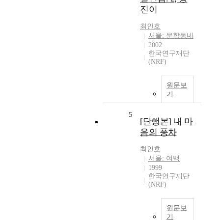
진이
최인호
서울: 문학동네
2002
한국연구재단
(NRF)
원문보
기
5
[단행본] 내 마
음의 풍차
최인호
서울: 여백
1999
한국연구재단
(NRF)
원문보
기