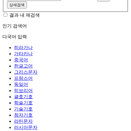
상세검색
결과 내 재검색
인기 검색어
다국어 입력
히라가나
가타카나
중국어
한글고어
그리스문자
프랑스어
독일어
히브리어
괄호기호
학술기호
기술기호
첨자기호
라틴문자
러시아문자