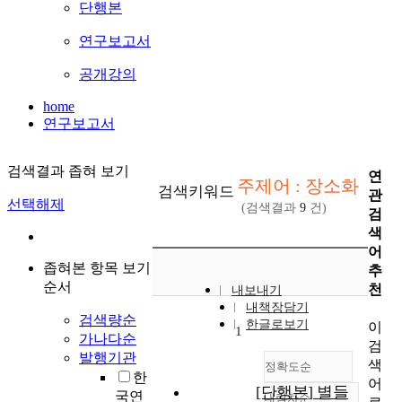
단행본
연구보고서
공개강의
home
연구보고서
검색결과 좁혀 보기
연
주제어 : 장소화
검색키워드
관
선택해제
(검색결과
9
건)
검
색
어
좁혀본 항목 보기
추
순서
천
내보내기
내책장담기
검색량순
한글로보기
이
1
가나다순
검
발행기관
색
정확도순
한
어
[단행본] 별들
국연
내림차순