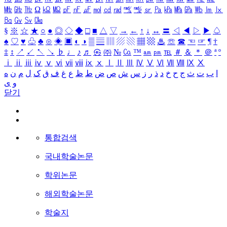
㎒
㎓
㎔
Ω
㏀
㏁
㎊
㎋
㎌
㏖
㏅
㎭
㎮
㎯
㏛
㎩
㎪
㎫
㎬
㏝
㏐
㏓
㏃
㏉
㏜
㏆
§
※
☆
★
○
●
◎
◇
◆
□
■
△
▽
→
←
↑
↓
↔
〓
◁
◀
▷
▶
♤
♠
♡
♥
♧
♣
⊙
◈
▣
◐
◑
▒
▤
▥
▨
▧
▦
▩
♨
☏
☎
☜
☞
¶
†
‡
↕
↗
↙
↖
↘
♭
♩
♪
♬
㉿
㈜
№
㏇
™
㏂
㏘
℡
＃
＆
＊
＠
ª
º
ⅰ
ⅱ
ⅲ
ⅳ
ⅴ
ⅵ
ⅶ
ⅷ
ⅸ
ⅹ
Ⅰ
Ⅱ
Ⅲ
Ⅳ
Ⅴ
Ⅵ
Ⅶ
Ⅷ
Ⅸ
Ⅹ
ا
ب
ت
ث
ج
ح
خ
د
ذ
ر
ز
س
ش
ص
ض
ط
ظ
ع
غ
ف
ق
ک
ل
م
ن
ه
و
ی
닫기
통합검색
국내학술논문
학위논문
해외학술논문
학술지