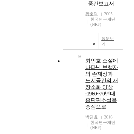
_중간보고서
황호덕
2005
한국연구재단
(NRF)
원문보
기
9
최인호 소설에
나타난 보행자
의 존재성과
도시공간의 재
장소화 양상
:1960~70년대
중단편소설을
중심으로
박찬효
2016
한국연구재단
(NRF)