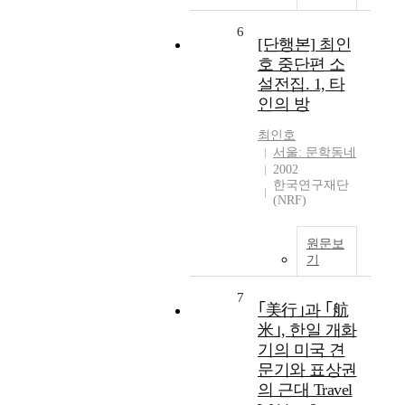
6
[단행본] 최인
호 중단편 소
설전집. 1, 타
인의 방
최인호
서울: 문학동네
2002
한국연구재단
(NRF)
원문보
기
7
｢美行｣과 ｢航
米｣, 한일 개화
기의 미국 견
문기와 표상권
의 근대 Travel