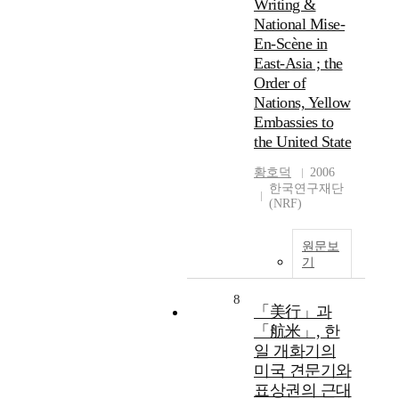
Writing &
National Mise-
En-Scène in
East-Asia ; the
Order of
Nations, Yellow
Embassies to
the United State
황호덕
2006
한국연구재단
(NRF)
원문보
기
8
「美行」과
「航米」, 한
일 개화기의
미국 견문기와
표상권의 근대