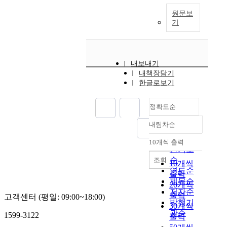
원문보
기
내보내기
내책장담기
한글로보기
정확도순
내림차순
정확도
순
10개씩 출력
내림차순
인기도
순
조회
10개씩
연도순
출력
제목순
20개씩
저자순
출력
고객센터 (평일: 09:00~18:00)
발행기
30개씩
관순
1599-3122
출력