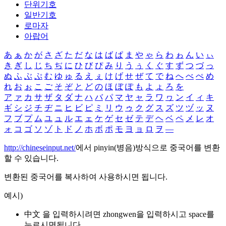
단위기호
일반기호
로마자
아랍어
あ
ぁ
か
が
さ
ざ
た
だ
な
は
ば
ぱ
ま
や
ゃ
ら
わ
ゎ
ん
い
ぃ
き
ぎ
し
じ
ち
ぢ
に
ひ
び
ぴ
み
り
う
ぅ
く
ぐ
す
ず
つ
づ
っ
ぬ
ふ
ぶ
ぷ
む
ゆ
ゅ
る
え
ぇ
け
げ
せ
ぜ
て
で
ね
へ
べ
ぺ
め
れ
お
ぉ
こ
ご
そ
ぞ
と
ど
の
ほ
ぼ
ぽ
も
よ
ょ
ろ
を
ア
ァ
カ
サ
ザ
タ
ダ
ナ
ハ
バ
パ
マ
ヤ
ャ
ラ
ワ
ヮ
ン
イ
ィ
キ
ギ
シ
ジ
チ
ヂ
ニ
ヒ
ビ
ピ
ミ
リ
ウ
ゥ
ク
グ
ス
ズ
ツ
ヅ
ッ
ヌ
フ
ブ
プ
ム
ユ
ュ
ル
エ
ェ
ケ
ゲ
セ
ゼ
テ
デ
ヘ
ベ
ペ
メ
レ
オ
ォ
コ
ゴ
ソ
ゾ
ト
ド
ノ
ホ
ボ
ポ
モ
ヨ
ョ
ロ
ヲ
―
http://chineseinput.net/
에서 pinyin(병음)방식으로 중국어를 변환
할 수 있습니다.
변환된 중국어를 복사하여 사용하시면 됩니다.
예시)
中文 을 입력하시려면
zhongwen
을 입력하시고 space를
누르시면됩니다.