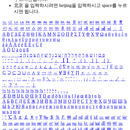
北京 을 입력하시려면
beijing
을 입력하시고 space를 누르
시면 됩니다.
ㅥ
ㅦ
ㅧ
ㅨ
ㅩ
ㅪ
ㅫ
ㅬ
ㅭ
ㅮ
ㅯ
ㅰ
ㅱ
ㅲ
ㅳ
ㅴ
ㅵ
ㅶ
ㅷ
ㅸ
ㅹ
ㅺ
ㅻ
ㅼ
ㅽ
ㅾ
ㅿ
ㆀ
ㆁ
ㆂ
ㆃ
ㆄ
ㆅ
ㆆ
ㆇ
ㆈ
ㆉ
ㆊ
ㆋ
ㆌ
ㆍ
ㆎ
Α
Β
Γ
Δ
Ε
Ζ
Η
Θ
Ι
Κ
Λ
Μ
Ν
Ξ
Ο
Π
Ρ
Σ
Τ
Υ
Φ
Χ
Ψ
Ω
α
β
γ
δ
ε
ζ
η
θ
ι
κ
λ
μ
ν
ξ
ο
π
ρ
σ
τ
υ
φ
χ
ψ
ω
á
à
Á
À
é
è
É
È
ç
Ç
ê
Ä
Ö
Ü
ä
ö
ü
ß
ְ
ֳ
ֲ
ֱ
ָ
ַ
ֵ
ֶ
ִ
ֹ
ּ
ֻ
ׂ
ׁ
ּ
ב
ה
נ
מ
צ
ת
ץ
ש
ד
ג
כ
ע
י
ח
ל
ך
ף
ק
ר
א
ט
ו
ן
ם
פ
‘
’
“
”
〔
〕
〈
〉
「
」
『
』
【
】
＂
（
）
［
］
｛
｝
±
×
÷
≠
≤
≥
∞
∴
♂
♀
∠
⊥
⌒
∂
∇
≡
≒
≪
≫
√
∽
∝
∵
∫
∬
∈
∋
⊆
⊇
⊂
⊃
∪
∩
∧
∨
￢
⇒
⇔
∀
∃
∮
∑
∏
＋
－
＜
＝
＞
、
。
·
‥
…
¨
〃
―
∥
＼
∼
´
～
ˇ
˘
˝
˚
˙
¸
˛
¡
¿
ː
！
＇
，
．
／
：
；
？
＾
＿
｀
｜
½
⅓
⅔
¼
¾
⅛
⅜
⅝
⅞
¹
²
³
⁴
ⁿ
₁
₂
₃
₄
Æ
Ð
Ħ
Ĳ
Ł
Ø
Œ
Þ
Ŧ
Ŋ
æ
đ
ð
ħ
ı
ĳ
ĸ
ŀ
ł
ø
œ
ß
þ
ŧ
ŋ
ŉ
А
Б
В
Г
Д
Е
Ё
Ж
З
И
Й
К
Л
М
Н
О
П
Р
С
Т
У
Ф
Х
Ц
Ч
Ш
Щ
Ъ
Ы
Ь
Э
Ю
Я
а
б
в
г
д
е
ё
ж
з
и
й
к
л
м
н
о
п
р
с
т
у
ф
х
ц
ч
ш
щ
ъ
ы
ь
э
ю
я
′
″
℃
Å
￠
￡
￥
¤
℉
‰
＄
％
Ｆ
￦
㎕
㎖
㎗
ℓ
㎘
㏄
㎣
㎤
㎥
㎦
㎙
㎚
㎛
㎜
㎝
㎞
㎟
㎠
㎡
㎢
㏊
㎍
㎎
㎏
㏏
㎈
㎉
㏈
㎧
㎨
㎰
㎱
㎲
㎳
㎴
㎵
㎶
㎷
㎸
㎹
㎀
㎁
㎂
㎃
㎄
㎺
㎻
㎽
㎾
㎿
㎐
㎑