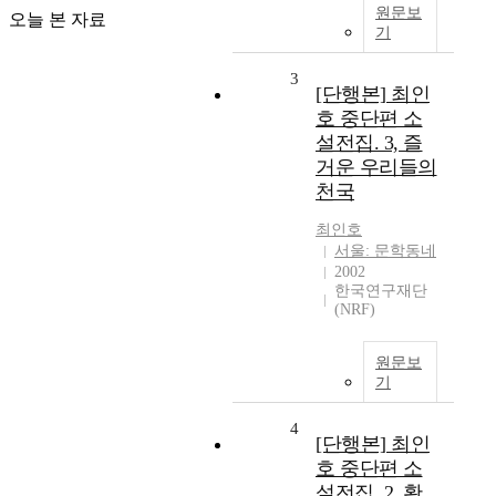
원문보
오늘 본 자료
기
3
[단행본] 최인
호 중단편 소
설전집. 3, 즐
거운 우리들의
천국
최인호
서울: 문학동네
2002
한국연구재단
(NRF)
원문보
기
4
[단행본] 최인
호 중단편 소
설전집. 2, 황