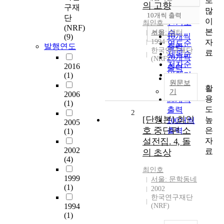
로
정확도
의 고향
구재
많
순
10개씩 출력
단
내림차순
이
인기도
최인호
(NRF)
본
서울: 샘터
순
조회
10개씩
(9)
자
1994
연도순
발행연도
출력
한국연구재단
료
제목순
20개씩
(NRF)
저자순
2016
출력
발행기
(1)
30개씩
원문보
관순
활
출력
기
2006
용
50개씩
(1)
도
출력
2
[단행본] 최인
높
100개씩
2005
호 중단편 소
은
출력
(1)
자
설전집. 4, 돌
2002
료
의 초상
(4)
최인호
1999
서울: 문학동네
(1)
2002
한국연구재단
1994
(NRF)
(1)