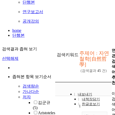
단행본
연구보고서
공개강의
home
단행본
검색결과 좁혀 보기
주제어 : 자연
검색키워드
철학[自然哲
선택해제
學]
(검색결과
45
건)
좁혀본 항목 보기순서
검색량순
가나다순
내보내기
저자
내책장담기
김군규
한글로보기
1
(5)
Aristoteles