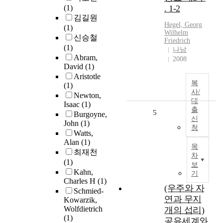
(1)
. 1-2
김길원
Hegel, Georg
(1)
Wilhelm
신승철
Friedrich
(1)
나남
Abram,
2008
David
(1)
Aristotle
복
(1)
사/
Newton,
대
Isaac
(1)
출
5
Burgoyne,
신
John
(1)
청
Watts,
Alan
(1)
목
최재천
차
(1)
보
Kahn,
기
Charles H
(1)
(우주와 자
Schmied-
연과 무지
Kowarzik,
Wolfdietrich
개의 섭리)
(1)
공유세계와