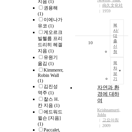
Newton, Isaac
지음
(1)
尙久文化社
권용해
1959
(1)
이에나가
복
유코
(1)
사/
게오르크
대
빌헬름 프리
출
10
드리히 헤겔
신
지음
(1)
청
유원기
목
옮김
(1)
차
Kimmerer,
보
Robin Wall
기
(1)
김진성
자연과 환
역주
(1)
경에 대하
찰스 H.
여
칸 지음
(1)
Krishnamurti,
에드워드
Jiddu
윌슨 [지음]
고요아침
(1)
2009
Paccalet,