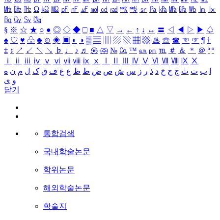
㎒
㎓
㎔
Ω
㏀
㏁
㎊
㎋
㎌
㏖
㏅
㎭
㎮
㎯
㏛
㎩
㎪
㎫
㎬
㏝
㏐
㏓
㏃
㏉
㏜
㏆
§
※
☆
★
○
●
◎
◇
◆
□
■
△
▽
→
←
↑
↓
↔
〓
◁
◀
▷
▶
♤
♠
♡
♥
♧
♣
⊙
◈
▣
◐
◑
▒
▤
▥
▨
▧
▦
▩
♨
☏
☎
☜
☞
¶
†
‡
↕
↗
↙
↖
↘
♭
♩
♪
♬
㉿
㈜
№
㏇
™
㏂
㏘
℡
＃
＆
＊
＠
ª
º
ⅰ
ⅱ
ⅲ
ⅳ
ⅴ
ⅵ
ⅶ
ⅷ
ⅸ
ⅹ
Ⅰ
Ⅱ
Ⅲ
Ⅳ
Ⅴ
Ⅵ
Ⅶ
Ⅷ
Ⅸ
Ⅹ
ا
ب
ت
ث
ج
ح
خ
د
ذ
ر
ز
س
ش
ص
ض
ط
ظ
ع
غ
ف
ق
ک
ل
م
ن
ه
و
ی
닫기
통합검색
국내학술논문
학위논문
해외학술논문
학술지