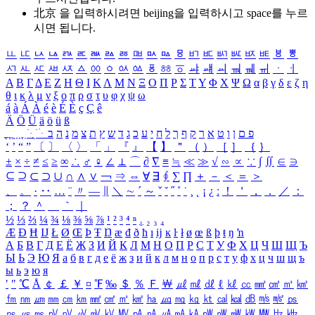
北京 을 입력하시려면
beijing
을 입력하시고 space를 누르
시면 됩니다.
ㅥ
ㅦ
ㅧ
ㅨ
ㅩ
ㅪ
ㅫ
ㅬ
ㅭ
ㅮ
ㅯ
ㅰ
ㅱ
ㅲ
ㅳ
ㅴ
ㅵ
ㅶ
ㅷ
ㅸ
ㅹ
ㅺ
ㅻ
ㅼ
ㅽ
ㅾ
ㅿ
ㆀ
ㆁ
ㆂ
ㆃ
ㆄ
ㆅ
ㆆ
ㆇ
ㆈ
ㆉ
ㆊ
ㆋ
ㆌ
ㆍ
ㆎ
Α
Β
Γ
Δ
Ε
Ζ
Η
Θ
Ι
Κ
Λ
Μ
Ν
Ξ
Ο
Π
Ρ
Σ
Τ
Υ
Φ
Χ
Ψ
Ω
α
β
γ
δ
ε
ζ
η
θ
ι
κ
λ
μ
ν
ξ
ο
π
ρ
σ
τ
υ
φ
χ
ψ
ω
á
à
Á
À
é
è
É
È
ç
Ç
ê
Ä
Ö
Ü
ä
ö
ü
ß
ְ
ֳ
ֲ
ֱ
ָ
ַ
ֵ
ֶ
ִ
ֹ
ּ
ֻ
ׂ
ׁ
ּ
ב
ה
נ
מ
צ
ת
ץ
ש
ד
ג
כ
ע
י
ח
ל
ך
ף
ק
ר
א
ט
ו
ן
ם
פ
‘
’
“
”
〔
〕
〈
〉
「
」
『
』
【
】
＂
（
）
［
］
｛
｝
±
×
÷
≠
≤
≥
∞
∴
♂
♀
∠
⊥
⌒
∂
∇
≡
≒
≪
≫
√
∽
∝
∵
∫
∬
∈
∋
⊆
⊇
⊂
⊃
∪
∩
∧
∨
￢
⇒
⇔
∀
∃
∮
∑
∏
＋
－
＜
＝
＞
、
。
·
‥
…
¨
〃
―
∥
＼
∼
´
～
ˇ
˘
˝
˚
˙
¸
˛
¡
¿
ː
！
＇
，
．
／
：
；
？
＾
＿
｀
｜
½
⅓
⅔
¼
¾
⅛
⅜
⅝
⅞
¹
²
³
⁴
ⁿ
₁
₂
₃
₄
Æ
Ð
Ħ
Ĳ
Ł
Ø
Œ
Þ
Ŧ
Ŋ
æ
đ
ð
ħ
ı
ĳ
ĸ
ŀ
ł
ø
œ
ß
þ
ŧ
ŋ
ŉ
А
Б
В
Г
Д
Е
Ё
Ж
З
И
Й
К
Л
М
Н
О
П
Р
С
Т
У
Ф
Х
Ц
Ч
Ш
Щ
Ъ
Ы
Ь
Э
Ю
Я
а
б
в
г
д
е
ё
ж
з
и
й
к
л
м
н
о
п
р
с
т
у
ф
х
ц
ч
ш
щ
ъ
ы
ь
э
ю
я
′
″
℃
Å
￠
￡
￥
¤
℉
‰
＄
％
Ｆ
￦
㎕
㎖
㎗
ℓ
㎘
㏄
㎣
㎤
㎥
㎦
㎙
㎚
㎛
㎜
㎝
㎞
㎟
㎠
㎡
㎢
㏊
㎍
㎎
㎏
㏏
㎈
㎉
㏈
㎧
㎨
㎰
㎱
㎲
㎳
㎴
㎵
㎶
㎷
㎸
㎹
㎀
㎁
㎂
㎃
㎄
㎺
㎻
㎽
㎾
㎿
㎐
㎑