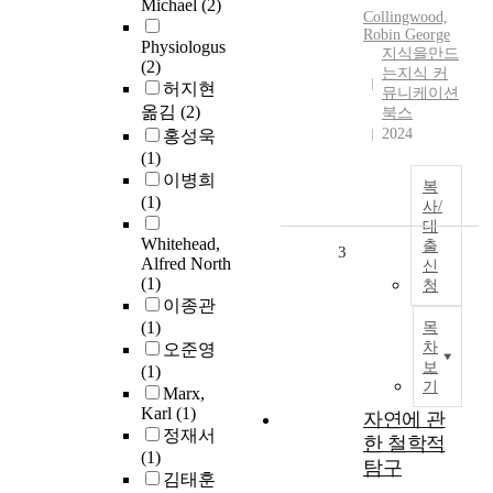
Michael
(2)
Collingwood,
Robin George
Physiologus
지식을만드
(2)
는지식 커
허지현
뮤니케이션
옮김
(2)
북스
2024
홍성욱
(1)
이병희
복
(1)
사/
대
Whitehead,
출
3
Alfred North
신
(1)
청
이종관
(1)
목
차
오준영
보
(1)
기
Marx,
Karl
(1)
자연에 관
정재서
한 철학적
(1)
탐구
김태훈