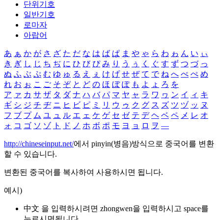
단위기호
일반기호
로마자
아랍어
あ
ぁ
か
が
さ
ざ
た
だ
な
は
ば
ぱ
ま
や
ゃ
ら
わ
ゎ
ん
い
ぃ
き
ぎ
し
じ
ち
ぢ
に
ひ
び
ぴ
み
り
う
ぅ
く
ぐ
す
ず
つ
づ
っ
ぬ
ふ
ぶ
ぷ
む
ゆ
ゅ
る
え
ぇ
け
げ
せ
ぜ
て
で
ね
へ
べ
ぺ
め
れ
お
ぉ
こ
ご
そ
ぞ
と
ど
の
ほ
ぼ
ぽ
も
よ
ょ
ろ
を
ア
ァ
カ
サ
ザ
タ
ダ
ナ
ハ
バ
パ
マ
ヤ
ャ
ラ
ワ
ヮ
ン
イ
ィ
キ
ギ
シ
ジ
チ
ヂ
ニ
ヒ
ビ
ピ
ミ
リ
ウ
ゥ
ク
グ
ス
ズ
ツ
ヅ
ッ
ヌ
フ
ブ
プ
ム
ユ
ュ
ル
エ
ェ
ケ
ゲ
セ
ゼ
テ
デ
ヘ
ベ
ペ
メ
レ
オ
ォ
コ
ゴ
ソ
ゾ
ト
ド
ノ
ホ
ボ
ポ
モ
ヨ
ョ
ロ
ヲ
―
http://chineseinput.net/
에서 pinyin(병음)방식으로 중국어를 변환
할 수 있습니다.
변환된 중국어를 복사하여 사용하시면 됩니다.
예시)
中文 을 입력하시려면
zhongwen
을 입력하시고 space를
누르시면됩니다.