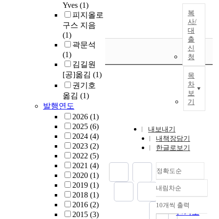
Yves
(1)
복
피지올로
사/
구스 지음
대
(1)
출
곽문석
신
(1)
청
김길원
[공]옮김
(1)
목
차
권기호
보
옮김
(1)
기
발행연도
2026
(1)
2025
(6)
내보내기
2024
(4)
내책장담기
2023
(2)
한글로보기
2022
(5)
2021
(4)
정확도순
2020
(1)
2019
(1)
내림차순
정확도
2018
(1)
순
2016
(2)
10개씩 출력
내림차순
인기도
2015
(3)