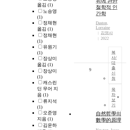
위에 관한
옮김
(1)
철학적 인
노승영
간학
(1)
정채현
Daston,
Lorraine
옮김
(1)
김영사
정채현
2022
(1)
유원기
(1)
복
사/
장상미
대
옮김
(1)
출
9
장상미
신
(1)
청
캐스린
딘 무어 지
목
음
(1)
차
보
류지석
기
(1)
오준영
自然哲學의
지음
(1)
數學的原理
김운하