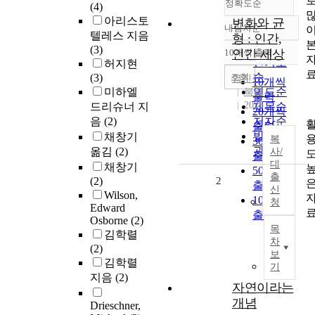
정확도순
(4)
아리스토
변화와 균
내림차순
정확도
텔레스 지음
형 : 인간,
순
(3)
10개씩 출력
인간 세상
내림차순
인기도
허지현
순
조회
(3)
염진규
10개씩
미하엘
연도순
북랩
출력
2025
드리슈너 지
제목순
20개씩
음
(2)
저자순
출력
발행기
채창기
복
30개씩
관순
옮김
(2)
사/
출력
대
채창기
50개씩
출
(2)
2
출력
신
Wilson,
100개씩
청
Edward
출력
Osborne
(2)
목
김학렬
차
(2)
보
김학렬
기
지음
(2)
자연이라는
개념
Drieschner,