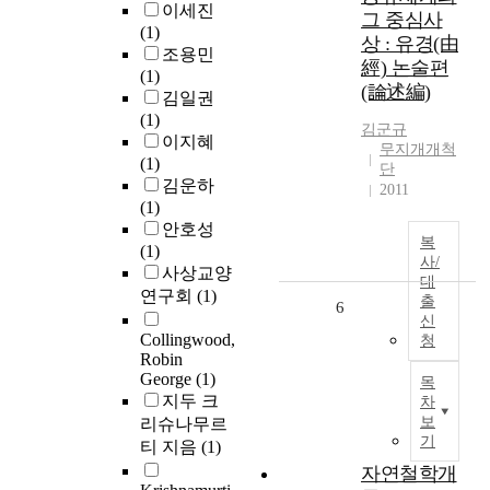
이세진
그 중심사
(1)
상 : 유경(由
조용민
經) 논술편
(1)
(論述編)
김일권
(1)
김군규
이지혜
무지개개척
(1)
단
김운하
2011
(1)
안호성
복
(1)
사/
사상교양
대
연구회
(1)
출
6
신
Collingwood,
청
Robin
George
(1)
목
지두 크
차
보
리슈나무르
기
티 지음
(1)
자연철학개