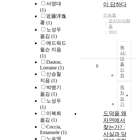
서영대
이 답하다
(1)
신승철
近藤洋逸
모시는사람
著
(1)
들
노성두
2021
옮김
(1)
에드워드
복
윌슨 지음
사/
(1)
대
Daston,
출
8
Lorraine
(1)
신
신승철
청
지음
(1)
박병기
목
차
옮김
(1)
보
노성두
기
(1)
도덕을 왜
이복희
옮김
(1)
자연에서
Coccia,
찾는가? :
Emanuele
(1)
사실과 당
노승영