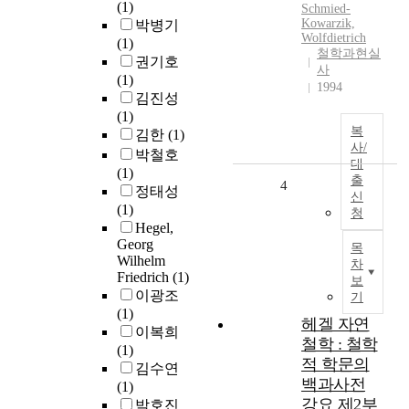
(1)
Schmied-
Kowarzik,
박병기
Wolfdietrich
(1)
철학과현실
권기호
사
(1)
1994
김진성
(1)
복
김한
(1)
사/
박철호
대
(1)
출
4
정태성
신
(1)
청
Hegel,
Georg
목
Wilhelm
차
Friedrich
(1)
보
이광조
기
(1)
헤겔 자연
이복희
철학 : 철학
(1)
적 학문의
김수연
백과사전
(1)
강요 제2부
박호진