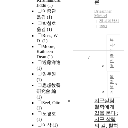
Krishnamurti,
론
Jiddu
(1)
이종관
Drieschner,
Michael
옮김
(1)
전파과학사
박철호
1992
옮김
(1)
Ross, W.
복
D.
(1)
사/
Moore,
대
Kathleen
출
Dean
(1)
7
신
近藤洋逸
청
(1)
임두원
목
(1)
차
思想敎養
보
硏究會 編
기
(1)
지구살림,
Seel, Otto
철학에게
(1)
길을 묻다 :
노경호
지구 살림
(1)
이삭
(1)
의 길, 철학