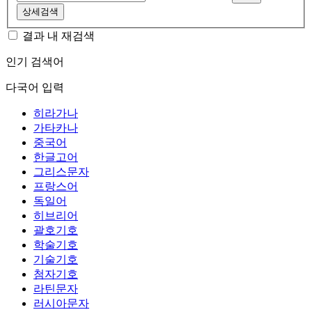
상세검색
결과 내 재검색
인기 검색어
다국어 입력
히라가나
가타카나
중국어
한글고어
그리스문자
프랑스어
독일어
히브리어
괄호기호
학술기호
기술기호
첨자기호
라틴문자
러시아문자