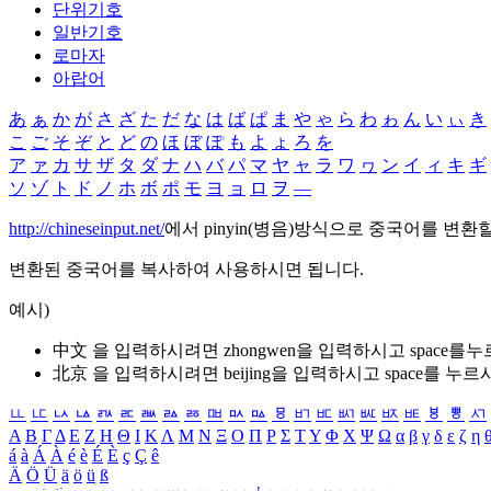
단위기호
일반기호
로마자
아랍어
あ
ぁ
か
が
さ
ざ
た
だ
な
は
ば
ぱ
ま
や
ゃ
ら
わ
ゎ
ん
い
ぃ
き
こ
ご
そ
ぞ
と
ど
の
ほ
ぼ
ぽ
も
よ
ょ
ろ
を
ア
ァ
カ
サ
ザ
タ
ダ
ナ
ハ
バ
パ
マ
ヤ
ャ
ラ
ワ
ヮ
ン
イ
ィ
キ
ギ
ソ
ゾ
ト
ド
ノ
ホ
ボ
ポ
モ
ヨ
ョ
ロ
ヲ
―
http://chineseinput.net/
에서 pinyin(병음)방식으로 중국어를 변환
변환된 중국어를 복사하여 사용하시면 됩니다.
예시)
中文 을 입력하시려면
zhongwen
을 입력하시고 space를
北京 을 입력하시려면
beijing
을 입력하시고 space를 누르
ㅥ
ㅦ
ㅧ
ㅨ
ㅩ
ㅪ
ㅫ
ㅬ
ㅭ
ㅮ
ㅯ
ㅰ
ㅱ
ㅲ
ㅳ
ㅴ
ㅵ
ㅶ
ㅷ
ㅸ
ㅹ
ㅺ
Α
Β
Γ
Δ
Ε
Ζ
Η
Θ
Ι
Κ
Λ
Μ
Ν
Ξ
Ο
Π
Ρ
Σ
Τ
Υ
Φ
Χ
Ψ
Ω
α
β
γ
δ
ε
ζ
η
á
à
Á
À
é
è
É
È
ç
Ç
ê
Ä
Ö
Ü
ä
ö
ü
ß