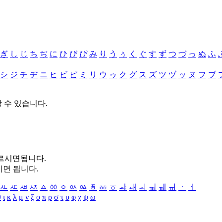
ぎ
し
じ
ち
ぢ
に
ひ
び
ぴ
み
り
う
ぅ
く
ぐ
す
ず
つ
づ
っ
ぬ
ふ
シ
ジ
チ
ヂ
ニ
ヒ
ビ
ピ
ミ
リ
ウ
ゥ
ク
グ
ス
ズ
ツ
ヅ
ッ
ヌ
フ
ブ
할 수 있습니다.
누르시면됩니다.
시면 됩니다.
ㅻ
ㅼ
ㅽ
ㅾ
ㅿ
ㆀ
ㆁ
ㆂ
ㆃ
ㆄ
ㆅ
ㆆ
ㆇ
ㆈ
ㆉ
ㆊ
ㆋ
ㆌ
ㆍ
ㆎ
θ
ι
κ
λ
μ
ν
ξ
ο
π
ρ
σ
τ
υ
φ
χ
ψ
ω