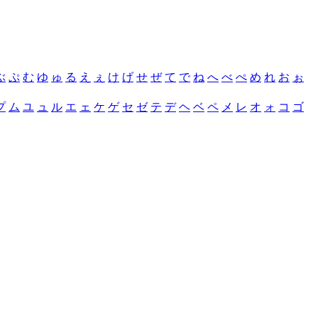
ぶ
ぷ
む
ゆ
ゅ
る
え
ぇ
け
げ
せ
ぜ
て
で
ね
へ
べ
ぺ
め
れ
お
ぉ
プ
ム
ユ
ュ
ル
エ
ェ
ケ
ゲ
セ
ゼ
テ
デ
ヘ
ベ
ペ
メ
レ
オ
ォ
コ
ゴ