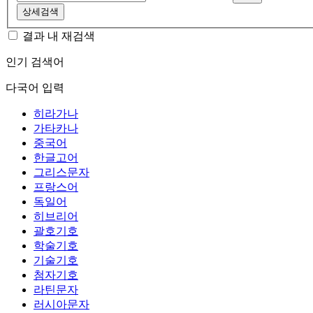
상세검색
결과 내 재검색
인기 검색어
다국어 입력
히라가나
가타카나
중국어
한글고어
그리스문자
프랑스어
독일어
히브리어
괄호기호
학술기호
기술기호
첨자기호
라틴문자
러시아문자