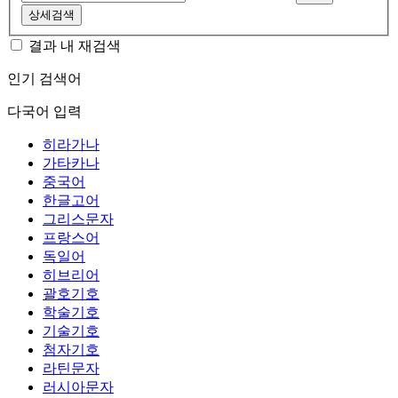
상세검색
결과 내 재검색
인기 검색어
다국어 입력
히라가나
가타카나
중국어
한글고어
그리스문자
프랑스어
독일어
히브리어
괄호기호
학술기호
기술기호
첨자기호
라틴문자
러시아문자