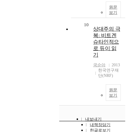
원문
보기
10
상대주의 극
복: 비트겐
슈타인적으
로 듀이 읽
기
국순아
2013
한국연구재
단(NRF)
원문
보기
내보내기
내책장담기
한글로보기