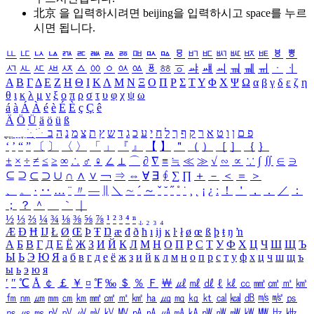
北京 을 입력하시려면
beijing
을 입력하시고 space를 누르
시면 됩니다.
ㅥ
ㅦ
ㅧ
ㅨ
ㅩ
ㅪ
ㅫ
ㅬ
ㅭ
ㅮ
ㅯ
ㅰ
ㅱ
ㅲ
ㅳ
ㅴ
ㅵ
ㅶ
ㅷ
ㅸ
ㅹ
ㅺ
ㅻ
ㅼ
ㅽ
ㅾ
ㅿ
ㆀ
ㆁ
ㆂ
ㆃ
ㆄ
ㆅ
ㆆ
ㆇ
ㆈ
ㆉ
ㆊ
ㆋ
ㆌ
ㆍ
ㆎ
Α
Β
Γ
Δ
Ε
Ζ
Η
Θ
Ι
Κ
Λ
Μ
Ν
Ξ
Ο
Π
Ρ
Σ
Τ
Υ
Φ
Χ
Ψ
Ω
α
β
γ
δ
ε
ζ
η
θ
ι
κ
λ
μ
ν
ξ
ο
π
ρ
σ
τ
υ
φ
χ
ψ
ω
á
à
Á
À
é
è
É
È
ç
Ç
ê
Ä
Ö
Ü
ä
ö
ü
ß
ְ
ֳ
ֲ
ֱ
ָ
ַ
ֵ
ֶ
ִ
ֹ
ּ
ֻ
ׂ
ׁ
ּ
ב
ה
נ
מ
צ
ת
ץ
ש
ד
ג
כ
ע
י
ח
ל
ך
ף
ק
ר
א
ט
ו
ן
ם
פ
‘
’
“
”
〔
〕
〈
〉
「
」
『
』
【
】
＂
（
）
［
］
｛
｝
±
×
÷
≠
≤
≥
∞
∴
♂
♀
∠
⊥
⌒
∂
∇
≡
≒
≪
≫
√
∽
∝
∵
∫
∬
∈
∋
⊆
⊇
⊂
⊃
∪
∩
∧
∨
￢
⇒
⇔
∀
∃
∮
∑
∏
＋
－
＜
＝
＞
、
。
·
‥
…
¨
〃
―
∥
＼
∼
´
～
ˇ
˘
˝
˚
˙
¸
˛
¡
¿
ː
！
＇
，
．
／
：
；
？
＾
＿
｀
｜
½
⅓
⅔
¼
¾
⅛
⅜
⅝
⅞
¹
²
³
⁴
ⁿ
₁
₂
₃
₄
Æ
Ð
Ħ
Ĳ
Ł
Ø
Œ
Þ
Ŧ
Ŋ
æ
đ
ð
ħ
ı
ĳ
ĸ
ŀ
ł
ø
œ
ß
þ
ŧ
ŋ
ŉ
А
Б
В
Г
Д
Е
Ё
Ж
З
И
Й
К
Л
М
Н
О
П
Р
С
Т
У
Ф
Х
Ц
Ч
Ш
Щ
Ъ
Ы
Ь
Э
Ю
Я
а
б
в
г
д
е
ё
ж
з
и
й
к
л
м
н
о
п
р
с
т
у
ф
х
ц
ч
ш
щ
ъ
ы
ь
э
ю
я
′
″
℃
Å
￠
￡
￥
¤
℉
‰
＄
％
Ｆ
￦
㎕
㎖
㎗
ℓ
㎘
㏄
㎣
㎤
㎥
㎦
㎙
㎚
㎛
㎜
㎝
㎞
㎟
㎠
㎡
㎢
㏊
㎍
㎎
㎏
㏏
㎈
㎉
㏈
㎧
㎨
㎰
㎱
㎲
㎳
㎴
㎵
㎶
㎷
㎸
㎹
㎀
㎁
㎂
㎃
㎄
㎺
㎻
㎽
㎾
㎿
㎐
㎑