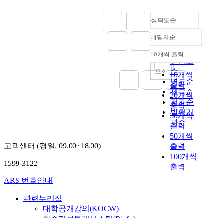
정확도순
내림차순
정확도
순
10개씩 출력
내림차순
인기도
순
조회
10개씩
연도순
출력
제목순
20개씩
저자순
출력
발행기
30개씩
관순
출력
50개씩
고객센터 (평일: 09:00~18:00)
출력
100개씩
1599-3122
출력
ARS 번호안내
관련누리집
대학공개강의(KOCW)