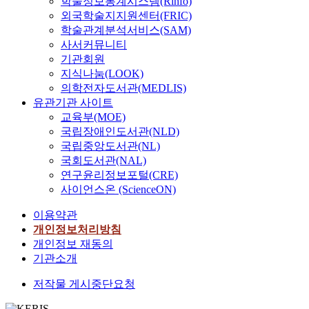
학술정보통계시스템(Rinfo)
외국학술지지원센터(FRIC)
학술관계분석서비스(SAM)
사서커뮤니티
기관회원
지식나눔(LOOK)
의학전자도서관(MEDLIS)
유관기관 사이트
교육부(MOE)
국립장애인도서관(NLD)
국립중앙도서관(NL)
국회도서관(NAL)
연구윤리정보포털(CRE)
사이언스온 (ScienceON)
이용약관
개인정보처리방침
개인정보 재동의
기관소개
저작물 게시중단요청