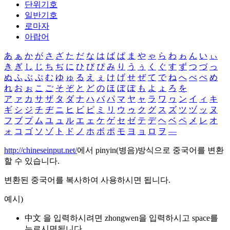
단위기호
일반기호
로마자
아랍어
あ
ぁ
か
が
さ
ざ
た
だ
な
は
ば
ぱ
ま
や
ゃ
ら
わ
ゎ
ん
い
ぃ
き
ぎ
し
じ
ち
ぢ
に
ひ
び
ぴ
み
り
う
ぅ
く
ぐ
す
ず
つ
づ
っ
ぬ
ふ
ぶ
ぷ
む
ゆ
ゅ
る
え
ぇ
け
げ
せ
ぜ
て
で
ね
へ
べ
ぺ
め
れ
お
ぉ
こ
ご
そ
ぞ
と
ど
の
ほ
ぼ
ぽ
も
よ
ょ
ろ
を
ア
ァ
カ
サ
ザ
タ
ダ
ナ
ハ
バ
パ
マ
ヤ
ャ
ラ
ワ
ヮ
ン
イ
ィ
キ
ギ
シ
ジ
チ
ヂ
ニ
ヒ
ビ
ピ
ミ
リ
ウ
ゥ
ク
グ
ス
ズ
ツ
ヅ
ッ
ヌ
フ
ブ
プ
ム
ユ
ュ
ル
エ
ェ
ケ
ゲ
セ
ゼ
テ
デ
ヘ
ベ
ペ
メ
レ
オ
ォ
コ
ゴ
ソ
ゾ
ト
ド
ノ
ホ
ボ
ポ
モ
ヨ
ョ
ロ
ヲ
―
http://chineseinput.net/
에서 pinyin(병음)방식으로 중국어를 변환
할 수 있습니다.
변환된 중국어를 복사하여 사용하시면 됩니다.
예시)
中文 을 입력하시려면
zhongwen
을 입력하시고 space를
누르시면됩니다.