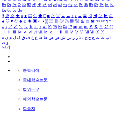
㎒
㎓
㎔
Ω
㏀
㏁
㎊
㎋
㎌
㏖
㏅
㎭
㎮
㎯
㏛
㎩
㎪
㎫
㎬
㏝
㏐
㏓
㏃
㏉
㏜
㏆
§
※
☆
★
○
●
◎
◇
◆
□
■
△
▽
→
←
↑
↓
↔
〓
◁
◀
▷
▶
♤
♠
♡
♥
♧
♣
⊙
◈
▣
◐
◑
▒
▤
▥
▨
▧
▦
▩
♨
☏
☎
☜
☞
¶
†
‡
↕
↗
↙
↖
↘
♭
♩
♪
♬
㉿
㈜
№
㏇
™
㏂
㏘
℡
＃
＆
＊
＠
ª
º
ⅰ
ⅱ
ⅲ
ⅳ
ⅴ
ⅵ
ⅶ
ⅷ
ⅸ
ⅹ
Ⅰ
Ⅱ
Ⅲ
Ⅳ
Ⅴ
Ⅵ
Ⅶ
Ⅷ
Ⅸ
Ⅹ
ا
ب
ت
ث
ج
ح
خ
د
ذ
ر
ز
س
ش
ص
ض
ط
ظ
ع
غ
ف
ق
ک
ل
م
ن
ه
و
ی
닫기
통합검색
국내학술논문
학위논문
해외학술논문
학술지