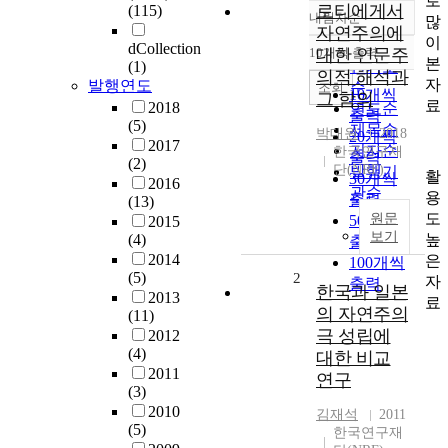
로
로티에게서
(115)
내림차순
많
정확도
자연주의에
이
순
dCollection
10개씩 출력
대한 인문주
내림차순
본
(1)
인기도
의적 해석과
자
발행연도
순
조회
10개씩
그 함의
료
2018
연도순
출력
(5)
제목순
박대원
2018
20개씩
2017
저자순
한국연구재
출력
(2)
단(NRF)
발행기
활
30개씩
2016
관순
용
출력
(13)
도
원문
50개씩
2015
보기
높
(4)
출력
2014
은
100개씩
(5)
2
자
출력
한국과 일본
2013
료
의 자연주의
(11)
극 성립에
2012
(4)
대한 비교
2011
연구
(3)
2010
김재석
2011
(5)
한국연구재