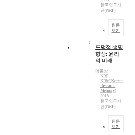
한국연구재
단(NRF)
원문
보기
7
도덕적 생명
향상: 윤리
의 미래
이을상
NRF
KRM(Korean
Research
Memory)
2018
한국연구재
단(NRF)
원문
보기