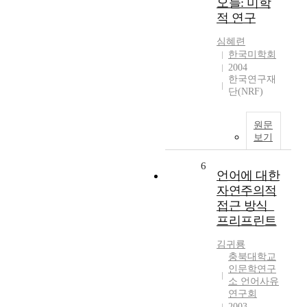
오들: 미학
적 연구
심혜련
한국미학회
2004
한국연구재
단(NRF)
원문
보기
6
언어에 대한
자연주의적
접근 방식_
프리프린트
김귀룡
충북대학교
인문학연구
소 언어사유
연구회
2003