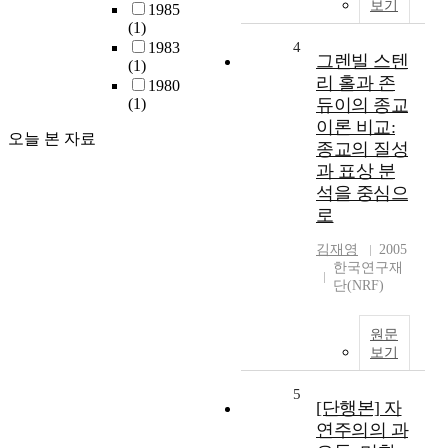
보기
1985
(1)
1983
4
그렌빌 스텐
(1)
리 홀과 존
1980
(1)
듀이의 종교
이론 비교:
오늘 본 자료
종교의 질성
과 표상 분
석을 중심으
로
김재영
2005
한국연구재
단(NRF)
원문
보기
5
[단행본] 자
연주의의 과