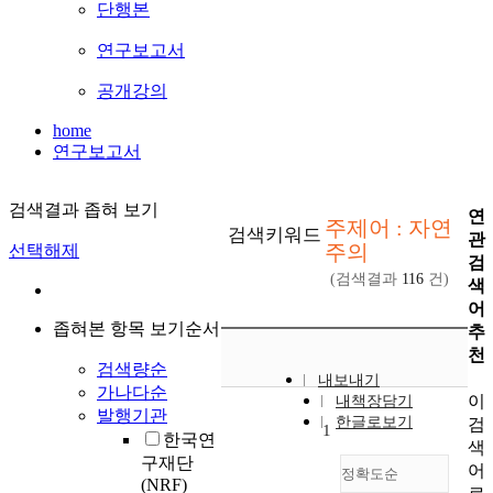
단행본
연구보고서
공개강의
home
연구보고서
검색결과 좁혀 보기
연
주제어 : 자연
검색키워드
관
주의
선택해제
검
(검색결과
116
건)
색
어
좁혀본 항목 보기순서
추
천
검색량순
내보내기
가나다순
이
내책장담기
발행기관
한글로보기
검
1
한국연
색
구재단
어
정확도순
(NRF)