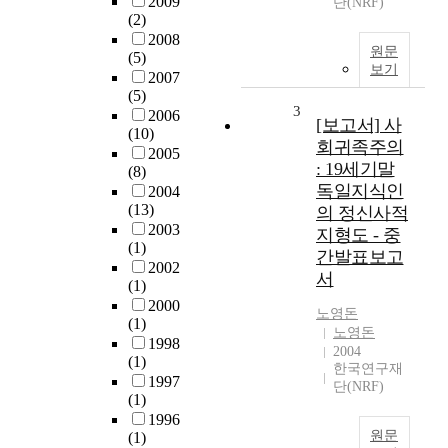
2009
단(NRF)
(2)
2008
원문
(5)
보기
2007
(5)
3
2006
[보고서] 사
(10)
회귀족주의
2005
: 19세기말
(8)
독일지식인
2004
(13)
의 정신사적
2003
지형도 - 중
(1)
간발표보고
2002
서
(1)
2000
노영돈
(1)
노영돈
1998
2004
(1)
한국연구재
1997
단(NRF)
(1)
1996
원문
(1)