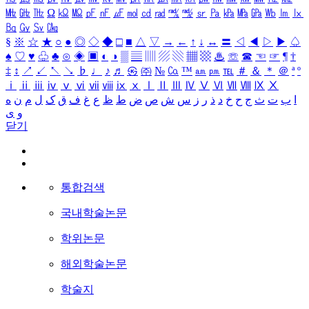
㎒
㎓
㎔
Ω
㏀
㏁
㎊
㎋
㎌
㏖
㏅
㎭
㎮
㎯
㏛
㎩
㎪
㎫
㎬
㏝
㏐
㏓
㏃
㏉
㏜
㏆
§
※
☆
★
○
●
◎
◇
◆
□
■
△
▽
→
←
↑
↓
↔
〓
◁
◀
▷
▶
♤
♠
♡
♥
♧
♣
⊙
◈
▣
◐
◑
▒
▤
▥
▨
▧
▦
▩
♨
☏
☎
☜
☞
¶
†
‡
↕
↗
↙
↖
↘
♭
♩
♪
♬
㉿
㈜
№
㏇
™
㏂
㏘
℡
＃
＆
＊
＠
ª
º
ⅰ
ⅱ
ⅲ
ⅳ
ⅴ
ⅵ
ⅶ
ⅷ
ⅸ
ⅹ
Ⅰ
Ⅱ
Ⅲ
Ⅳ
Ⅴ
Ⅵ
Ⅶ
Ⅷ
Ⅸ
Ⅹ
ا
ب
ت
ث
ج
ح
خ
د
ذ
ر
ز
س
ش
ص
ض
ط
ظ
ع
غ
ف
ق
ک
ل
م
ن
ه
و
ی
닫기
통합검색
국내학술논문
학위논문
해외학술논문
학술지