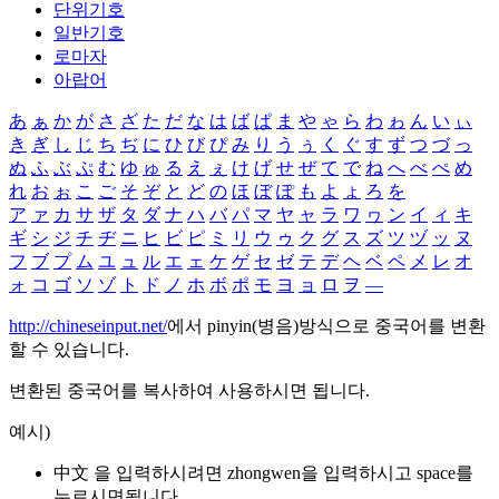
단위기호
일반기호
로마자
아랍어
あ
ぁ
か
が
さ
ざ
た
だ
な
は
ば
ぱ
ま
や
ゃ
ら
わ
ゎ
ん
い
ぃ
き
ぎ
し
じ
ち
ぢ
に
ひ
び
ぴ
み
り
う
ぅ
く
ぐ
す
ず
つ
づ
っ
ぬ
ふ
ぶ
ぷ
む
ゆ
ゅ
る
え
ぇ
け
げ
せ
ぜ
て
で
ね
へ
べ
ぺ
め
れ
お
ぉ
こ
ご
そ
ぞ
と
ど
の
ほ
ぼ
ぽ
も
よ
ょ
ろ
を
ア
ァ
カ
サ
ザ
タ
ダ
ナ
ハ
バ
パ
マ
ヤ
ャ
ラ
ワ
ヮ
ン
イ
ィ
キ
ギ
シ
ジ
チ
ヂ
ニ
ヒ
ビ
ピ
ミ
リ
ウ
ゥ
ク
グ
ス
ズ
ツ
ヅ
ッ
ヌ
フ
ブ
プ
ム
ユ
ュ
ル
エ
ェ
ケ
ゲ
セ
ゼ
テ
デ
ヘ
ベ
ペ
メ
レ
オ
ォ
コ
ゴ
ソ
ゾ
ト
ド
ノ
ホ
ボ
ポ
モ
ヨ
ョ
ロ
ヲ
―
http://chineseinput.net/
에서 pinyin(병음)방식으로 중국어를 변환
할 수 있습니다.
변환된 중국어를 복사하여 사용하시면 됩니다.
예시)
中文 을 입력하시려면
zhongwen
을 입력하시고 space를
누르시면됩니다.