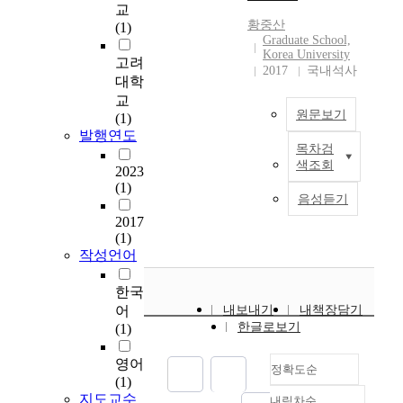
게
교
요
황중산
(1)
구
Graduate School,
Korea University
되
고려
2017
국내석사
는
대학
공
교
정
원문보기
(1)
성
발행연도
과
목차검
정
관
색조회
2023
보
련
(1)
기
된
음성듣기
술
의
2017
(
무
(1)
I
를
작성언어
n
다
f
룬
한국
o
다
어
내보내기
내책장담기
r
.
한글로보기
(1)
m
이
a
를
영어
정확도순
t
위
(1)
i
해
지도교수
내림차순