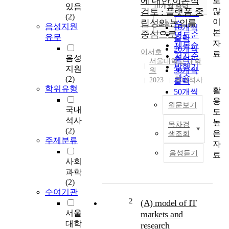
에 대한 이론적
로
순
있음
10개씩 출력
내림차순
많
검토 : 플랫폼 중
인기도
(2)
이
립성의 논의를
순
조회
음성지원
10개씩
본
중심으로
연도순
유무
출력
자
제목순
20개씩
이서호
료
저자순
음성
출력
서울대학교 대학
발행기
지원
30개씩
원
관순
(2)
2023
국내석사
출력
학위유형
활
50개씩
용
출력
원문보기
국내
도
100개씩
석사
높
출력
목차검
논
(2)
은
색조회
문
주제분류
자
은
음성듣기
료
플
사회
랫
과학
폼
(2)
사
수여기관
업
2
(A) model of IT
자
서울
markets and
에
대학
research