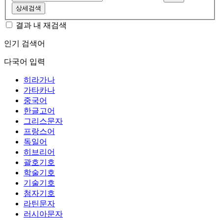
상세검색
결과 내 재검색
인기 검색어
다국어 입력
히라가나
가타카나
중국어
한글고어
그리스문자
프랑스어
독일어
히브리어
괄호기호
학술기호
기술기호
첨자기호
라틴문자
러시아문자