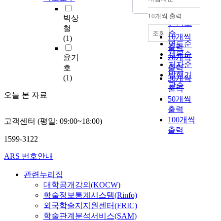
o
정확도
서
n
순
10개씩 출력
플
박상
내림차순
T
인기도
랫
철
e
순
조회
폼
10개씩
(1)
c
연도순
중
출력
h
제목순
립
윤기
20개씩
n
저자순
성
호
출력
o
발행기
의
(1)
30개씩
l
관순
개
출력
o
오늘 본 자료
념
50개씩
g
에
출력
y
주
100개씩
)
고객센터 (평일: 09:00~18:00)
목
출력
상
한
1599-3122
품
다
을
.
ARS 번호안내
판
플
매
관련누리집
랫
하
폼
대학공개강의(KOCW)
는
중
학술정보통계시스템(Rinfo)
시
립
외국학술지지원센터(FRIC)
장
성
학술관계분석서비스(SAM)
들