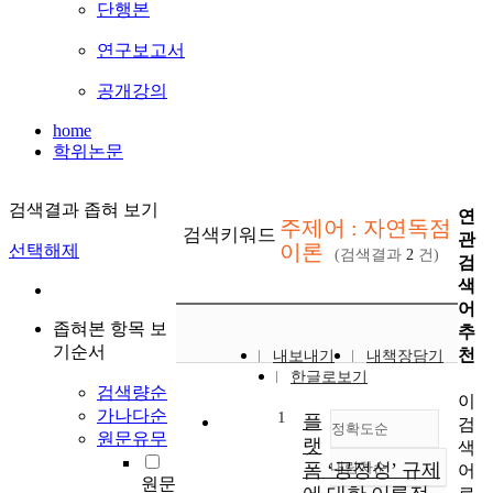
단행본
연구보고서
공개강의
home
학위논문
검색결과 좁혀 보기
연
주제어 : 자연독점
검색키워드
관
이론
선택해제
(검색결과
2
건)
검
색
어
좁혀본 항목 보
추
기순서
천
내보내기
내책장담기
한글로보기
검색량순
이
가나다순
1
플
검
정확도순
원문유무
랫
색
폼 ‘공정성’ 규제
내림차순
어
정확도
원문