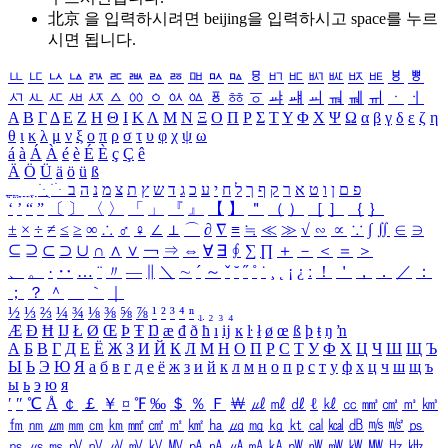
北京 을 입력하시려면
beijing
을 입력하시고 space를 누르
시면 됩니다.
ㅥ
ㅦ
ㅧ
ㅨ
ㅩ
ㅪ
ㅫ
ㅬ
ㅭ
ㅮ
ㅯ
ㅰ
ㅱ
ㅲ
ㅳ
ㅴ
ㅵ
ㅶ
ㅷ
ㅸ
ㅹ
ㅺ
ㅻ
ㅼ
ㅽ
ㅾ
ㅿ
ㆀ
ㆁ
ㆂ
ㆃ
ㆄ
ㆅ
ㆆ
ㆇ
ㆈ
ㆉ
ㆊ
ㆋ
ㆌ
ㆍ
ㆎ
Α
Β
Γ
Δ
Ε
Ζ
Η
Θ
Ι
Κ
Λ
Μ
Ν
Ξ
Ο
Π
Ρ
Σ
Τ
Υ
Φ
Χ
Ψ
Ω
α
β
γ
δ
ε
ζ
η
θ
ι
κ
λ
μ
ν
ξ
ο
π
ρ
σ
τ
υ
φ
χ
ψ
ω
á
à
Á
À
é
è
É
È
ç
Ç
ê
Ä
Ö
Ü
ä
ö
ü
ß
ְ
ֳ
ֲ
ֱ
ָ
ַ
ֵ
ֶ
ִ
ֹ
ּ
ֻ
ׂ
ׁ
ּ
ב
ה
נ
מ
צ
ת
ץ
ש
ד
ג
כ
ע
י
ח
ל
ך
ף
ק
ר
א
ט
ו
ן
ם
פ
‘
’
“
”
〔
〕
〈
〉
「
」
『
』
【
】
＂
（
）
［
］
｛
｝
±
×
÷
≠
≤
≥
∞
∴
♂
♀
∠
⊥
⌒
∂
∇
≡
≒
≪
≫
√
∽
∝
∵
∫
∬
∈
∋
⊆
⊇
⊂
⊃
∪
∩
∧
∨
￢
⇒
⇔
∀
∃
∮
∑
∏
＋
－
＜
＝
＞
、
。
·
‥
…
¨
〃
―
∥
＼
∼
´
～
ˇ
˘
˝
˚
˙
¸
˛
¡
¿
ː
！
＇
，
．
／
：
；
？
＾
＿
｀
｜
½
⅓
⅔
¼
¾
⅛
⅜
⅝
⅞
¹
²
³
⁴
ⁿ
₁
₂
₃
₄
Æ
Ð
Ħ
Ĳ
Ł
Ø
Œ
Þ
Ŧ
Ŋ
æ
đ
ð
ħ
ı
ĳ
ĸ
ŀ
ł
ø
œ
ß
þ
ŧ
ŋ
ŉ
А
Б
В
Г
Д
Е
Ё
Ж
З
И
Й
К
Л
М
Н
О
П
Р
С
Т
У
Ф
Х
Ц
Ч
Ш
Щ
Ъ
Ы
Ь
Э
Ю
Я
а
б
в
г
д
е
ё
ж
з
и
й
к
л
м
н
о
п
р
с
т
у
ф
х
ц
ч
ш
щ
ъ
ы
ь
э
ю
я
′
″
℃
Å
￠
￡
￥
¤
℉
‰
＄
％
Ｆ
￦
㎕
㎖
㎗
ℓ
㎘
㏄
㎣
㎤
㎥
㎦
㎙
㎚
㎛
㎜
㎝
㎞
㎟
㎠
㎡
㎢
㏊
㎍
㎎
㎏
㏏
㎈
㎉
㏈
㎧
㎨
㎰
㎱
㎲
㎳
㎴
㎵
㎶
㎷
㎸
㎹
㎀
㎁
㎂
㎃
㎄
㎺
㎻
㎽
㎾
㎿
㎐
㎑