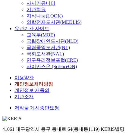
은
사서커뮤니티
은
이
기관회원
많
전
지식나눔(LOOK)
은
에
의학전자도서관(MEDLIS)
경
인
유관기관 사이트
우
터
교육부(MOE)
독
넷
점
국립장애인도서관(NLD)
망
시
국립중앙도서관(NL)
사
장
국회도서관(NAL)
업
으
연구윤리정보포털(CRE)
자
로
사이언스온 (ScienceON)
에
수
게
렴
이용약관
요
한
개인정보처리방침
구
다
개인정보 재동의
되
.
기관소개
었
또
던
한
저작물 게시중단요청
‘
점
망
유
중
율
립
41061 대구광역시 동구 동내로 64(동내동1119) KERIS빌딩
이
성