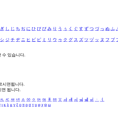
ぎ
し
じ
ち
ぢ
に
ひ
び
ぴ
み
り
う
ぅ
く
ぐ
す
ず
つ
づ
っ
ぬ
ふ
シ
ジ
チ
ヂ
ニ
ヒ
ビ
ピ
ミ
リ
ウ
ゥ
ク
グ
ス
ズ
ツ
ヅ
ッ
ヌ
フ
ブ
할 수 있습니다.
누르시면됩니다.
시면 됩니다.
ㅻ
ㅼ
ㅽ
ㅾ
ㅿ
ㆀ
ㆁ
ㆂ
ㆃ
ㆄ
ㆅ
ㆆ
ㆇ
ㆈ
ㆉ
ㆊ
ㆋ
ㆌ
ㆍ
ㆎ
θ
ι
κ
λ
μ
ν
ξ
ο
π
ρ
σ
τ
υ
φ
χ
ψ
ω