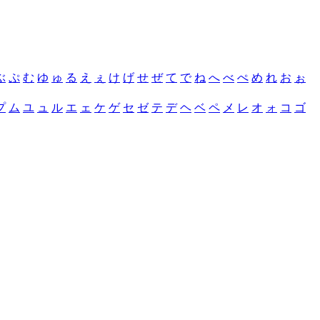
ぶ
ぷ
む
ゆ
ゅ
る
え
ぇ
け
げ
せ
ぜ
て
で
ね
へ
べ
ぺ
め
れ
お
ぉ
プ
ム
ユ
ュ
ル
エ
ェ
ケ
ゲ
セ
ゼ
テ
デ
ヘ
ベ
ペ
メ
レ
オ
ォ
コ
ゴ