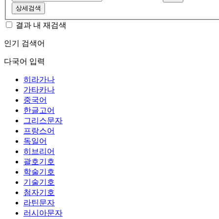
상세검색
결과 내 재검색
인기 검색어
다국어 입력
히라가나
가타카나
중국어
한글고어
그리스문자
프랑스어
독일어
히브리어
괄호기호
학술기호
기술기호
첨자기호
라틴문자
러시아문자