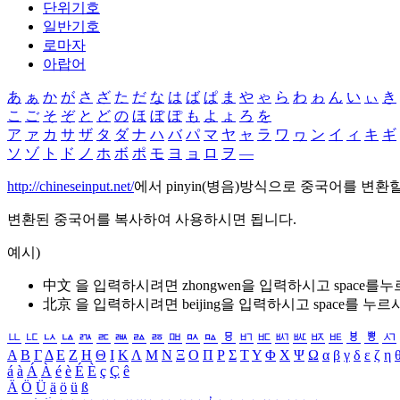
단위기호
일반기호
로마자
아랍어
あ
ぁ
か
が
さ
ざ
た
だ
な
は
ば
ぱ
ま
や
ゃ
ら
わ
ゎ
ん
い
ぃ
き
こ
ご
そ
ぞ
と
ど
の
ほ
ぼ
ぽ
も
よ
ょ
ろ
を
ア
ァ
カ
サ
ザ
タ
ダ
ナ
ハ
バ
パ
マ
ヤ
ャ
ラ
ワ
ヮ
ン
イ
ィ
キ
ギ
ソ
ゾ
ト
ド
ノ
ホ
ボ
ポ
モ
ヨ
ョ
ロ
ヲ
―
http://chineseinput.net/
에서 pinyin(병음)방식으로 중국어를 변환
변환된 중국어를 복사하여 사용하시면 됩니다.
예시)
中文 을 입력하시려면
zhongwen
을 입력하시고 space를
北京 을 입력하시려면
beijing
을 입력하시고 space를 누르
ㅥ
ㅦ
ㅧ
ㅨ
ㅩ
ㅪ
ㅫ
ㅬ
ㅭ
ㅮ
ㅯ
ㅰ
ㅱ
ㅲ
ㅳ
ㅴ
ㅵ
ㅶ
ㅷ
ㅸ
ㅹ
ㅺ
Α
Β
Γ
Δ
Ε
Ζ
Η
Θ
Ι
Κ
Λ
Μ
Ν
Ξ
Ο
Π
Ρ
Σ
Τ
Υ
Φ
Χ
Ψ
Ω
α
β
γ
δ
ε
ζ
η
á
à
Á
À
é
è
É
È
ç
Ç
ê
Ä
Ö
Ü
ä
ö
ü
ß