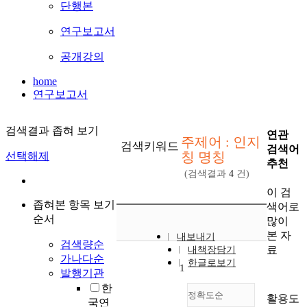
단행본
연구보고서
공개강의
home
연구보고서
검색결과 좁혀 보기
연관
주제어 : 인지
검색키워드
검색어
칭 명칭
선택해제
추천
(검색결과
4
건)
이 검
좁혀본 항목 보기
색어로
순서
많이
본 자
내보내기
검색량순
료
내책장담기
가나다순
한글로보기
1
발행기관
한
정확도순
활용도
국연