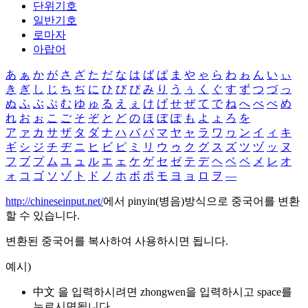
단위기호
일반기호
로마자
아랍어
あ
ぁ
か
が
さ
ざ
た
だ
な
は
ば
ぱ
ま
や
ゃ
ら
わ
ゎ
ん
い
ぃ
き
ぎ
し
じ
ち
ぢ
に
ひ
び
ぴ
み
り
う
ぅ
く
ぐ
す
ず
つ
づ
っ
ぬ
ふ
ぶ
ぷ
む
ゆ
ゅ
る
え
ぇ
け
げ
せ
ぜ
て
で
ね
へ
べ
ぺ
め
れ
お
ぉ
こ
ご
そ
ぞ
と
ど
の
ほ
ぼ
ぽ
も
よ
ょ
ろ
を
ア
ァ
カ
サ
ザ
タ
ダ
ナ
ハ
バ
パ
マ
ヤ
ャ
ラ
ワ
ヮ
ン
イ
ィ
キ
ギ
シ
ジ
チ
ヂ
ニ
ヒ
ビ
ピ
ミ
リ
ウ
ゥ
ク
グ
ス
ズ
ツ
ヅ
ッ
ヌ
フ
ブ
プ
ム
ユ
ュ
ル
エ
ェ
ケ
ゲ
セ
ゼ
テ
デ
ヘ
ベ
ペ
メ
レ
オ
ォ
コ
ゴ
ソ
ゾ
ト
ド
ノ
ホ
ボ
ポ
モ
ヨ
ョ
ロ
ヲ
―
http://chineseinput.net/
에서 pinyin(병음)방식으로 중국어를 변환
할 수 있습니다.
변환된 중국어를 복사하여 사용하시면 됩니다.
예시)
中文 을 입력하시려면
zhongwen
을 입력하시고 space를
누르시면됩니다.