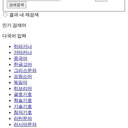
상세검색
결과 내 재검색
인기 검색어
다국어 입력
히라가나
가타카나
중국어
한글고어
그리스문자
프랑스어
독일어
히브리어
괄호기호
학술기호
기술기호
첨자기호
라틴문자
러시아문자