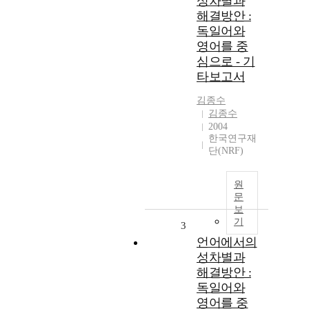
성차별과
해결방안 :
독일어와
영어를 중
심으로 - 기
타보고서
김종수
김종수
2004
한국연구재
단(NRF)
원
문
보
기
3
언어에서의
성차별과
해결방안 :
독일어와
영어를 중