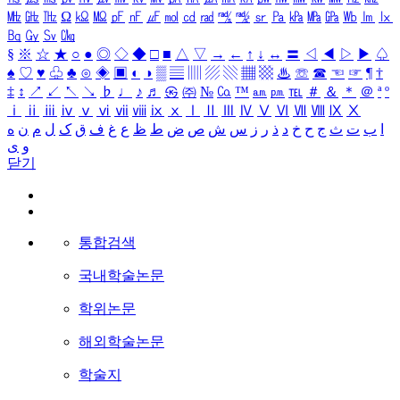
㎒
㎓
㎔
Ω
㏀
㏁
㎊
㎋
㎌
㏖
㏅
㎭
㎮
㎯
㏛
㎩
㎪
㎫
㎬
㏝
㏐
㏓
㏃
㏉
㏜
㏆
§
※
☆
★
○
●
◎
◇
◆
□
■
△
▽
→
←
↑
↓
↔
〓
◁
◀
▷
▶
♤
♠
♡
♥
♧
♣
⊙
◈
▣
◐
◑
▒
▤
▥
▨
▧
▦
▩
♨
☏
☎
☜
☞
¶
†
‡
↕
↗
↙
↖
↘
♭
♩
♪
♬
㉿
㈜
№
㏇
™
㏂
㏘
℡
＃
＆
＊
＠
ª
º
ⅰ
ⅱ
ⅲ
ⅳ
ⅴ
ⅵ
ⅶ
ⅷ
ⅸ
ⅹ
Ⅰ
Ⅱ
Ⅲ
Ⅳ
Ⅴ
Ⅵ
Ⅶ
Ⅷ
Ⅸ
Ⅹ
ا
ب
ت
ث
ج
ح
خ
د
ذ
ر
ز
س
ش
ص
ض
ط
ظ
ع
غ
ف
ق
ک
ل
م
ن
ه
و
ی
닫기
통합검색
국내학술논문
학위논문
해외학술논문
학술지