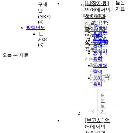
높은
[낱장자료]
구재
내림차순
정확도
자료
언어에서의
단
순
10개씩 출력
성차별과
(NRF)
내림차순
인기도
(4)
해결방안 :
순
조회
발행연도
10개씩
독일어와
연도순
출력
영어를 중
제목순
2004
20개씩
심으로 (발
(3)
저자순
출력
표문)
발행기
30개씩
오늘 본 자료
관순
출력
김종수
김종수
50개씩
2004
출력
한국연구재
100개씩
단(NRF)
출력
원
문
보
기
2
[보고서] 언
어에서의