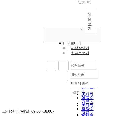
단(NRF)
원
문
보
기
내보내기
내책장담기
한글로보기
정확도순
내림차순
정확도
순
10개씩 출력
내림차순
인기도
순
조회
10개씩
연도순
출력
제목순
20개씩
저자순
출력
고객센터 (평일: 09:00~18:00)
발행기
30개씩