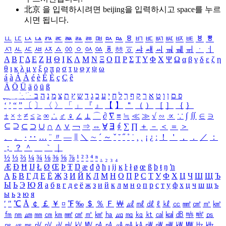
北京 을 입력하시려면
beijing
을 입력하시고 space를 누르
시면 됩니다.
ㅥ
ㅦ
ㅧ
ㅨ
ㅩ
ㅪ
ㅫ
ㅬ
ㅭ
ㅮ
ㅯ
ㅰ
ㅱ
ㅲ
ㅳ
ㅴ
ㅵ
ㅶ
ㅷ
ㅸ
ㅹ
ㅺ
ㅻ
ㅼ
ㅽ
ㅾ
ㅿ
ㆀ
ㆁ
ㆂ
ㆃ
ㆄ
ㆅ
ㆆ
ㆇ
ㆈ
ㆉ
ㆊ
ㆋ
ㆌ
ㆍ
ㆎ
Α
Β
Γ
Δ
Ε
Ζ
Η
Θ
Ι
Κ
Λ
Μ
Ν
Ξ
Ο
Π
Ρ
Σ
Τ
Υ
Φ
Χ
Ψ
Ω
α
β
γ
δ
ε
ζ
η
θ
ι
κ
λ
μ
ν
ξ
ο
π
ρ
σ
τ
υ
φ
χ
ψ
ω
á
à
Á
À
é
è
É
È
ç
Ç
ê
Ä
Ö
Ü
ä
ö
ü
ß
ְ
ֳ
ֲ
ֱ
ָ
ַ
ֵ
ֶ
ִ
ֹ
ּ
ֻ
ׂ
ׁ
ּ
ב
ה
נ
מ
צ
ת
ץ
ש
ד
ג
כ
ע
י
ח
ל
ך
ף
ק
ר
א
ט
ו
ן
ם
פ
‘
’
“
”
〔
〕
〈
〉
「
」
『
』
【
】
＂
（
）
［
］
｛
｝
±
×
÷
≠
≤
≥
∞
∴
♂
♀
∠
⊥
⌒
∂
∇
≡
≒
≪
≫
√
∽
∝
∵
∫
∬
∈
∋
⊆
⊇
⊂
⊃
∪
∩
∧
∨
￢
⇒
⇔
∀
∃
∮
∑
∏
＋
－
＜
＝
＞
、
。
·
‥
…
¨
〃
―
∥
＼
∼
´
～
ˇ
˘
˝
˚
˙
¸
˛
¡
¿
ː
！
＇
，
．
／
：
；
？
＾
＿
｀
｜
½
⅓
⅔
¼
¾
⅛
⅜
⅝
⅞
¹
²
³
⁴
ⁿ
₁
₂
₃
₄
Æ
Ð
Ħ
Ĳ
Ł
Ø
Œ
Þ
Ŧ
Ŋ
æ
đ
ð
ħ
ı
ĳ
ĸ
ŀ
ł
ø
œ
ß
þ
ŧ
ŋ
ŉ
А
Б
В
Г
Д
Е
Ё
Ж
З
И
Й
К
Л
М
Н
О
П
Р
С
Т
У
Ф
Х
Ц
Ч
Ш
Щ
Ъ
Ы
Ь
Э
Ю
Я
а
б
в
г
д
е
ё
ж
з
и
й
к
л
м
н
о
п
р
с
т
у
ф
х
ц
ч
ш
щ
ъ
ы
ь
э
ю
я
′
″
℃
Å
￠
￡
￥
¤
℉
‰
＄
％
Ｆ
￦
㎕
㎖
㎗
ℓ
㎘
㏄
㎣
㎤
㎥
㎦
㎙
㎚
㎛
㎜
㎝
㎞
㎟
㎠
㎡
㎢
㏊
㎍
㎎
㎏
㏏
㎈
㎉
㏈
㎧
㎨
㎰
㎱
㎲
㎳
㎴
㎵
㎶
㎷
㎸
㎹
㎀
㎁
㎂
㎃
㎄
㎺
㎻
㎽
㎾
㎿
㎐
㎑