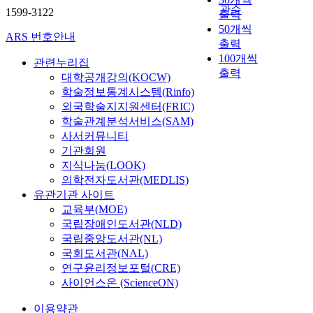
관순
1599-3122
출력
50개씩
ARS 번호안내
출력
100개씩
관련누리집
출력
대학공개강의(KOCW)
학술정보통계시스템(Rinfo)
외국학술지지원센터(FRIC)
학술관계분석서비스(SAM)
사서커뮤니티
기관회원
지식나눔(LOOK)
의학전자도서관(MEDLIS)
유관기관 사이트
교육부(MOE)
국립장애인도서관(NLD)
국립중앙도서관(NL)
국회도서관(NAL)
연구윤리정보포털(CRE)
사이언스온 (ScienceON)
이용약관