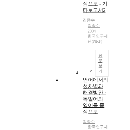
심으로 - 기
타보고서2
김종수
김종수
2004
한국연구재
단(NRF)
원
문
보
기
4
언어에서의
성차별과
해결방안 :
독일어와
영어를 중
심으로
김종수
한국연구재