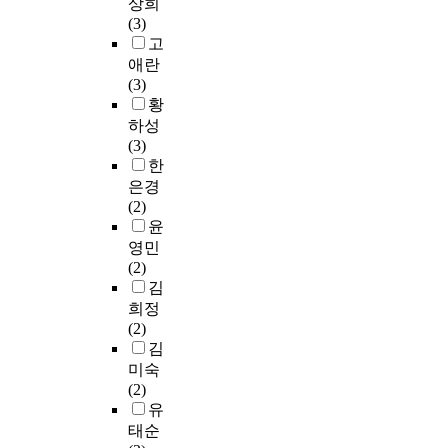
상희
c
를
자
자
a
리
본
실
v
이
(3)
e
종
료
신
m
스
연
i
용
고
t
속
이
의
e
틱
구
시
t
자
o
애란
변
용
정
r
을
에
하
i
들
s
(3)
인
량
체
a
포
서
였
e
의
h
황
으
)
성
s
함
는
으
s
경
a
로
하성
과
드
a
시
첫
며
h
우
r
하
(3)
맺
러
n
켜
째
,
a
인
e
는
한
는
내
d
보
,
자
d
스
t
2
은경
관
기
u
완
인
료
a
타
r
×
(2)
계
,
p
하
스
수
n
그
e
2
윤
를
들
l
고
타
집
i
램
n
×
영민
분
여
o
,
그
은
n
이
d
2
(2)
석
다
a
달
램
온
f
용
i
요
김
하
보
d
라
이
라
l
이
n
인
희정
였
는
i
지
라
인
u
3
f
설
(2)
다
문
n
는
는
설
e
년
o
계
김
.
화
g
설
특
문
n
이
r
실
도
미숙
의
s
명
정
지
c
상
m
험
서
(2)
일
e
력
매
(
e
인
a
을
관
유
상
v
을
체
구
o
사
t
실
인
화
e
태순
분
를
글
n
람
i
시
스