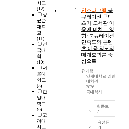
경
션
타
학교
로
이
그
(12)
4
인스타그램
북
가
지
램
성
큐레이션 콘텐
확
배
광
균관
츠가 도서관 이
장
적
고
대학
용에 미치는 영
되
인
에
교
향: 북큐레이션
고
양
서
(11)
만족도와 콘텐
식
게
건
있
으
츠 이용 의도의
시
국대
다
로
매개효과를 중
유
학교
.
자
형
심으로
(10)
코
리
,
서
로
잡
유가람
광
울대
나
아
연세대학교 일반
고
학교
대학원
1
가
이
(8)
2026
9
고
미
한
국내석사
이
있
지
양대
후
으
의
학교
로
며
시
원문보
(6)
주
그
기
각
고
춤
중
적
본
려대
했
에
음성듣
효
연
학교
기
던
서
과