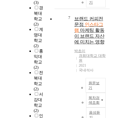
e
스
대
(3)
식
기
욱
이
a
타
에
경
이
증
다
r
그
도
바
북대
가
른
e
램
7
서
브랜드 커피전
뀐
학교
하
나
m
은
관
현
(2)
문점
인스타그
라
o
피
이
재
계
램
마케팅 활동
게
들
r
드
S
,
명대
이 브랜드 자산
되
에
e
와
N
이
학교
에 미치는 영향
었
비
a
스
S
미
(2)
다
해
n
토
를
지
홍
박초이
.
상
d
리
통
기
경희대학교 대학
익대
이
대
m
라
해
반
원
학교
에
적
o
는
제
2021
의
(2)
소
으
r
상
국내석사
공
대
전
비
로
e
이
하
표
북대
자
높
p
한
는
S
원문보
학교
들
음
e
게
북
N
기
(2)
은
에
o
시
큐
S
서
화
T
도
p
유
레
로
목차검
강대
장
h
불
l
형
이
서
색조회
학교
품
e
구
e
을
션
‘
(2)
을
p
하
w
제
음성듣
서
여
인
구
u
고
a
공
기
비