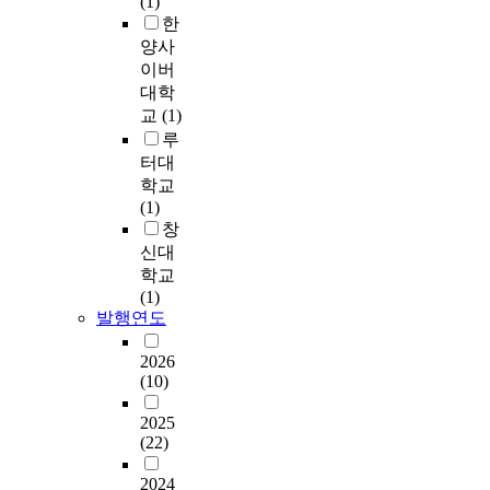
(1)
필
t
였
a
유
(
속
v
동
을
한
요
h
다
t
형
응
지
e
경
구
양사
가
i
.
i
(
답
학
d
제
사
이버
있
s
s
피
성
방
s
학
해
s
대학
이
f
드
,
법
u
이
야
다
t
를
교
(1)
a
v
참
을
r
론
한
.
u
위
루
c
s
여
통
p
중
다
d
해
t
터대
.
성
한
r
휴
.
이
y
인
i
스
학교
)
역
i
리
그
에
t
스
o
토
(1)
의
치
s
스
러
본
r
타
n
리
창
세
의
i
틱
나
연
i
그
f
)
신대
차
경
n
과
최
구
e
램
o
,
학교
원
험
g
바
근
는
d
을
r
시
(1)
으
을
l
이
에
인
t
이
b
각
발행연도
로
바
y
어
급
스
o
용
u
적
구
탕
.
스
격
타
f
하
s
효
2026
성
으
Y
라
히
그
i
는
i
(10)
과
하
로
o
는
성
램
n
대
n
(
고
참
u
개
장
을
d
만
2025
e
줌
,
여
c
념
하
사
o
(22)
인
s
인
이
자
a
을
고
용
u
4
s
v
들
와
n
추
있
2024
하
t
3
e
s