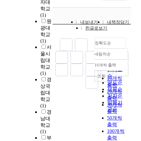
인
많
자대
적
i
요
e
차
하
다
a
의
은
학교
인
t
한
d
이
였
.
p
행
정
(1)
홍
i
이
a
를
다
특
i
동
보
원
보
e
용
내보내기
내책장담기
s
중
.
히
d
의
가
수
s
광대
동
한글로보기
a
심
이
d
도
쏟
단
o
기
학교
n
으
연
미
e
에
아
중
n
는
(1)
i
로
구
정확도순
지
v
대
지
하
c
무
서
m
광
모
생
e
한
고
u
엇
울시
p
내림차순
고
형
산
l
정확도
설
있
나
s
인
립대
o
효
에
및
o
순
명
다
10개씩 출력
로
t
지
r
학교
과
내림차순
서
소
p
인기도
력
.
자
o
를
t
(1)
를
인
비
m
순
을
그
조회
리
m
10개씩
구
a
경
분
스
,
e
높
러
연도순
를
e
체
출력
n
석
상국
타
정
n
이
나
제목순
잡
r
화
20개씩
t
한
립대
그
체
t
는
셀
저자순
아
-
하
출력
i
실
학교
램
성
o
것
수
발행기
가
b
고
s
30개씩
증
(1)
북
형
f
에
없
관순
고
a
이
s
연
출력
경
큐
성
t
목
이
있
s
를
u
구
50개씩
남대
레
을
e
적
많
다
e
토
e
가
출력
이
학교
페
c
이
은
.
d
대
a
상
100개씩
션
(1)
미
h
있
정
화
b
로
s
대
의
부
출력
니
n
다
보
장
r
이