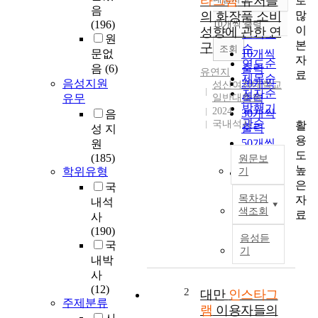
타그램
유저들
로
정확도
음
많
의 화장품 소비
순
(196)
10개씩 출력
내림차순
이
성향에 관한 연
인기도
원
본
구
순
조회
문없
10개씩
자
연도순
음
(6)
출력
유연지
료
제목순
음성지원
20개씩
성신여자대학교
저자순
유무
일반대학원
출력
발행기
2024
30개씩
음
관순
국내석사
활
출력
성 지
용
50개씩
원
도
(185)
출력
원문보
높
학위유형
기
100개씩
은
국
출력
최
목차검
자
내석
근
색조회
료
사
화
(190)
장
음성듣
국
품
기
내박
의
사
유
(12)
통
2
대만
인스타그
주제분류
경
램
이용자들의
로