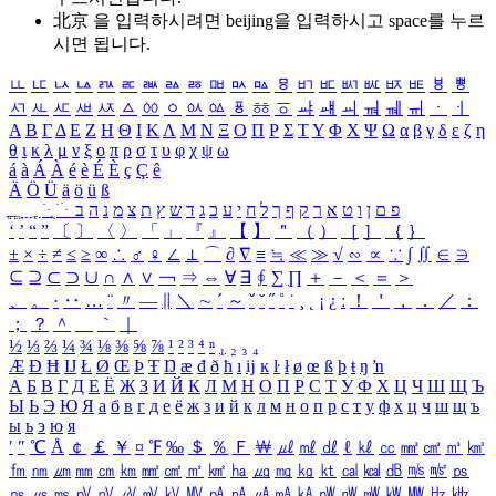
北京 을 입력하시려면
beijing
을 입력하시고 space를 누르
시면 됩니다.
ㅥ
ㅦ
ㅧ
ㅨ
ㅩ
ㅪ
ㅫ
ㅬ
ㅭ
ㅮ
ㅯ
ㅰ
ㅱ
ㅲ
ㅳ
ㅴ
ㅵ
ㅶ
ㅷ
ㅸ
ㅹ
ㅺ
ㅻ
ㅼ
ㅽ
ㅾ
ㅿ
ㆀ
ㆁ
ㆂ
ㆃ
ㆄ
ㆅ
ㆆ
ㆇ
ㆈ
ㆉ
ㆊ
ㆋ
ㆌ
ㆍ
ㆎ
Α
Β
Γ
Δ
Ε
Ζ
Η
Θ
Ι
Κ
Λ
Μ
Ν
Ξ
Ο
Π
Ρ
Σ
Τ
Υ
Φ
Χ
Ψ
Ω
α
β
γ
δ
ε
ζ
η
θ
ι
κ
λ
μ
ν
ξ
ο
π
ρ
σ
τ
υ
φ
χ
ψ
ω
á
à
Á
À
é
è
É
È
ç
Ç
ê
Ä
Ö
Ü
ä
ö
ü
ß
ְ
ֳ
ֲ
ֱ
ָ
ַ
ֵ
ֶ
ִ
ֹ
ּ
ֻ
ׂ
ׁ
ּ
ב
ה
נ
מ
צ
ת
ץ
ש
ד
ג
כ
ע
י
ח
ל
ך
ף
ק
ר
א
ט
ו
ן
ם
פ
‘
’
“
”
〔
〕
〈
〉
「
」
『
』
【
】
＂
（
）
［
］
｛
｝
±
×
÷
≠
≤
≥
∞
∴
♂
♀
∠
⊥
⌒
∂
∇
≡
≒
≪
≫
√
∽
∝
∵
∫
∬
∈
∋
⊆
⊇
⊂
⊃
∪
∩
∧
∨
￢
⇒
⇔
∀
∃
∮
∑
∏
＋
－
＜
＝
＞
、
。
·
‥
…
¨
〃
―
∥
＼
∼
´
～
ˇ
˘
˝
˚
˙
¸
˛
¡
¿
ː
！
＇
，
．
／
：
；
？
＾
＿
｀
｜
½
⅓
⅔
¼
¾
⅛
⅜
⅝
⅞
¹
²
³
⁴
ⁿ
₁
₂
₃
₄
Æ
Ð
Ħ
Ĳ
Ł
Ø
Œ
Þ
Ŧ
Ŋ
æ
đ
ð
ħ
ı
ĳ
ĸ
ŀ
ł
ø
œ
ß
þ
ŧ
ŋ
ŉ
А
Б
В
Г
Д
Е
Ё
Ж
З
И
Й
К
Л
М
Н
О
П
Р
С
Т
У
Ф
Х
Ц
Ч
Ш
Щ
Ъ
Ы
Ь
Э
Ю
Я
а
б
в
г
д
е
ё
ж
з
и
й
к
л
м
н
о
п
р
с
т
у
ф
х
ц
ч
ш
щ
ъ
ы
ь
э
ю
я
′
″
℃
Å
￠
￡
￥
¤
℉
‰
＄
％
Ｆ
￦
㎕
㎖
㎗
ℓ
㎘
㏄
㎣
㎤
㎥
㎦
㎙
㎚
㎛
㎜
㎝
㎞
㎟
㎠
㎡
㎢
㏊
㎍
㎎
㎏
㏏
㎈
㎉
㏈
㎧
㎨
㎰
㎱
㎲
㎳
㎴
㎵
㎶
㎷
㎸
㎹
㎀
㎁
㎂
㎃
㎄
㎺
㎻
㎽
㎾
㎿
㎐
㎑