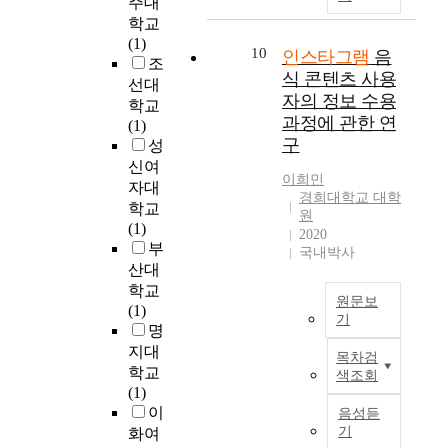
주대
-
뮤
하
0
시
n
인
n
.
학교
반
니
기
시
장
s
스
d
그
(1)
응
케
위
대
10
인스타그램
음
의
t
타
y
러
조
(
이
해
를
변
a
그
식 콘텐츠 사용
i
나
선대
S
션
서
맞
화
g
램
자의 정보 수용
n
,
-
학교
을
기
이
에
r
이
f
기
과정에 관한 연
O
(1)
살
존
하
따
a
용
o
존
구
-
성
펴
행
여
라
m
자
r
연
R
본
신여
동
다
특
m
들
m
이희민
구
)
후
자대
이
양
히
a
의
경희대학교 대학
a
는
모
사
학교
론
한
나
r
원
이
t
인
형
회
(1)
모
플
2020
인
k
용
i
스
을
·
부
델
랫
국내박사
스
e
행
o
타
통
문
산대
에
폼
타
t
태
n
그
합
화
변
으
학교
그
i
는
h
램
원문보
한
적
수
로
(1)
램
n
어
a
기
내
연
함
를
부
명
은
g
느
s
부
구
의
B
추
터
지대
기
a
수
목차검
e
게
모
를
y
가
기
학교
업
c
색조회
준
m
시
형
알
t
하
업
(1)
의
t
이
e
유
을
아
h
여
의
이
음성듣
대
i
며
r
형
구
보
e
개
수
기
화여
표
v
주
g
간
축
았
r