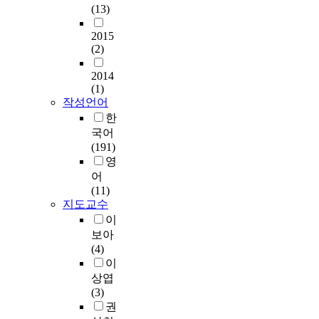
반
체
활
f
를
n
(13)
)
)
S
p
하
에
용
I
요
s
을
를
에
s
여
관
과
n
약
2015
t
독
거
서
w
설
한
그
s
(2)
하
a
립
쳐
여
i
명
연
에
t
면
g
변
도
성
t
하
구
2014
따
a
다
r
인
서
들
h
던
는
(1)
른
g
음
a
으
관
의
o
T
상
작성언어
그
r
과
m
로
이
이
u
R
대
한
들
a
같
i
설
용
미
t
A
적
국어
의
m
다
s
정
(
지
e
와
으
(191)
화
m
.
b
하
방
생
q
T
로
영
장
a
e
고
문
산
u
P
부
어
품
r
먼
c
,
빈
과
i
B
족
(11)
소
k
저
o
광
도
소
p
의
한
지도교수
비
e
조
m
고
,
비
p
부
실
성
t
이
사
i
태
자
는
i
족
정
향
i
대
보아
n
도
료
특
n
한
이
에
n
상
(4)
g
와
이
정
g
설
다
관
g
인
이
a
클
용
이
a
명
.
한
a
스
상엽
p
릭
빈
미
n
력
따
조
c
타
(3)
l
의
도
지
y
을
라
사
t
그
권
a
도
,
로
c
휴
서
를
i
램