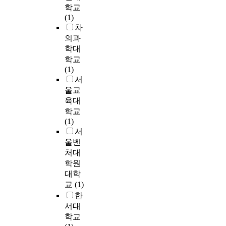
1
i
구
각
케
o
도
학교
a
심
,
5
l
되
의
팅
p
와
(1)
n
리
시
명
e
어
플
도
i
어
차
d
적
각
을
온
랫
구
n
떤
의과
l
거
적
대
e
T
폼
로
d
관
e
학대
리
특
상
q
R
의
서
u
계
a
감
학교
성
으
u
A
특
인
s
가
d
개
(1)
(
로
i
와
징
스
t
있
i
념
서
심
심
p
T
을
타
r
는
n
을
울교
미
층
m
P
이
그
y
지
g
바
육대
성
인
e
B
해
램
.
를
t
탕
학교
,
터
n
의
하
을
E
실
o
으
(1)
간
뷰
t
설
고
보
s
증
r
로
서
결
를
s
명
이
다
p
적
e
,
성
울벤
진
h
력
에
효
e
으
w
인
)
행
a
처대
을
적
율
c
로
a
스
,
했
v
학원
높
합
적
i
분
r
타
상
고
e
대학
이
한
으
a
석
d
그
호
,
i
교
(1)
기
마
로
l
하
a
램
작
인
m
위
케
한
이
l
고
n
의
용
터
p
해
팅
서대
용
y
자
d
게
특
넷
r
서
전
학교
할
,
하
s
시
성
민
o
행
략