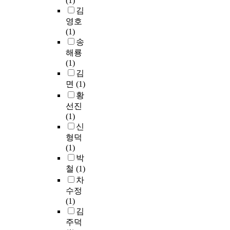
(1)
팅
스
로
u
사
.
)
분
구
u
김
전
타
채
c
람
D
을
석
하
t
영호
략
일
택
t
들
e
통
하
는
i
(1)
수
과
하
e
이
s
해
였
인
n
송
립
커
였
d
가
p
분
다
간
i
에
뮤
해룡
다
o
장
i
석
.
상
z
실
니
(1)
.
n
많
t
하
’
e
무
케
김
수
a
았
e
였
연
과
d
적
이
면
(1)
집
d
고
t
다
구
‘
기
션
황
된
u
타
h
.
결
보
n
여
패
선진
자
l
인
e
과
여
o
를
턴
(1)
료
t
의
i
분
,
지
w
하
에
신
는
s
게
n
석
인
기
a
는
유
형덕
i
시
c
결
스
위
d
것
의
(1)
S
n
물
r
과
타
한
a
에
한
박
P
2
을
e
,
그
만
y
본
차
S
0
철
(1)
게
a
광
램
족
s
연
이
S
s
시
차
s
고
북
스
.
구
가
(
o
하
수정
e
태
큐
러
P
의
발
S
r
는
(1)
d
도
레
운
e
목
견
t
o
빈
김
d
와
이
것
o
적
되
a
l
도
e
주덕
클
션
들
p
이
었
t
d
는