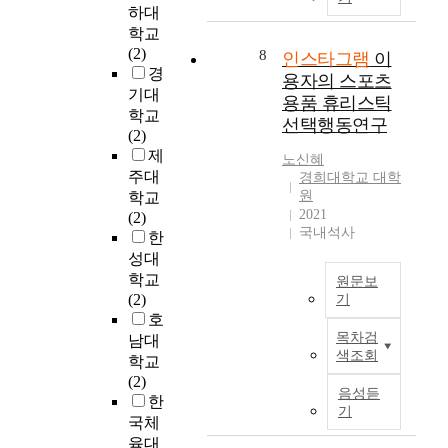
성
매
r
하대
아
t
하
스
들
하
p
직
학교
c
며
가
의
는
o
이
(2)
8
h
,
인스타그램
이
도
사
과
s
에
경
i
두
용자의 스포츠
서
용
정
e
대
기대
n
유
관
용품 휴리스틱
이
에
o
한
학교
g
형
이
많
선택행동연구
서
f
체
(2)
t
은
용
은
제
t
계
제
h
콘
노신혜
과
인
품
h
적
e
주대
텐
경희대학교 대학
연
스
의
i
이
l
원
츠
학교
결
타
구
s
고
2021
a
의
(2)
되
그
매
s
과
국내석사
t
임
한
는
램
및
t
학
e
시
성대
과
’
u
적
s
성
학교
정
과
원문보
사
d
인
t
차
(2)
기
을
‘
용
y
논
t
이
호
분
이
본
후
w
의
r
에
목차검
남대
석
를
연
기
a
나
e
색조회
따
하
학교
사
구
에
s
실
n
라
기
(2)
용
는
대
t
증
음성듣
d
이
위
한
하
인
한
o
기
적
s
용
해
는
국체
스
신
i
연
i
자
,
여
육대
타