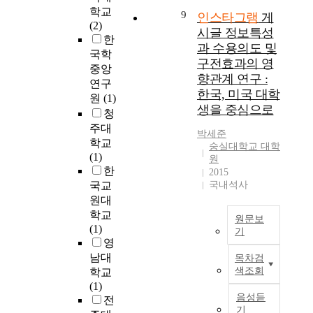
뢰
n
구
n
의
정
성
학교
그
9
인스타그램
게
가
v
가
I
자
보
’
(2)
램
구
e
그
시글 정보특성
n
아
시
을
한
이
매
s
리
과 수용의도 및
s
개
스
중
국학
용
결
t
많
t
념
구전효과의 영
템
심
자
중앙
정
i
지
a
과
향관계 연구 :
성
으
의
연구
에
g
않
g
심
공
한국, 미국 대학
로
스
원
(1)
많
a
다
r
리
모
진
생을 중심으로
포
청
은
t
.
a
적
형
행
츠
주대
영
e
m
거
박세준
(
한
용
향
t
학교
본
.
리
숭실대학교 대학
I
다
품
을
h
(1)
연
O
원
감
S
.
구
미
e
한
구
2015
b
에
S
여
매
치
e
는
국교
국내석사
t
서
M
성
행
고
f
이
원대
a
로
)
들
동
있
f
점
학교
i
다
과
의
원문보
을
으
e
에
(1)
n
른
기
자
인
설
며
c
주
영
i
영
극
스
명
W
,
t
목
n
남대
향
목차검
-
타
하
e
이
s
하
g
색조회
을
학교
유
그
고
b
러
o
고
t
미
(1)
기
램
예
2
한
f
대
음성듣
r
친
전
체
커
측
.
I
기
만
e
다