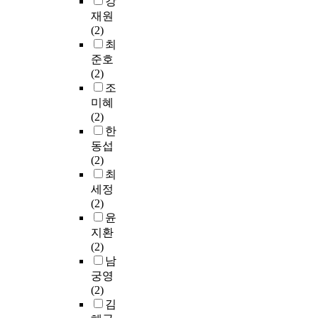
강
0
i
이
t
대
용
을
p
구
상
재원
2
t
다
h
상
자
드
e
분
품
(2)
3
y
수
s
으
3
러
o
야
의
최
년
.
를
o
로
2
내
p
에
견
준호
9
T
차
c
온
7
고
l
학
지
(2)
월
o
지
i
라
명
,
e
문
도
조
2
a
하
a
인
을
자
,
적
자
8
c
미혜
는
l
설
대
신
v
기
의
일
h
(2)
것
n
문
상
의
i
여
특
부
i
한
으
e
조
으
정
e
를
성
터
e
로
동섭
t
사
로
체
w
하
을
1
v
나
(2)
w
방
온
성
,
고
살
0
e
타
최
o
식
라
을
f
,
펴
월
t
났
세정
r
으
인
표
a
온
보
1
h
다
(2)
k
로
설
현
s
라
았
1
e
.
윤
f
진
문
하
h
인
다
일
a
또
지환
o
행
조
는
i
서
.
까
i
한
(2)
c
되
사
것
o
비
그
지
m
,
남
u
었
를
은
n
스
결
약
o
본
s
궁영
으
실
긍
a
플
과
2
f
인
i
(2)
며
시
정
n
랫
인
주
t
의
n
김
,
하
적
d
폼
스
간
h
인
g
총