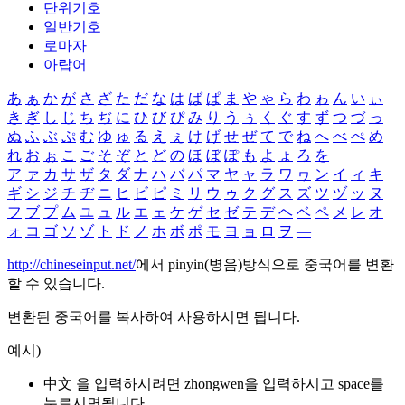
단위기호
일반기호
로마자
아랍어
あ
ぁ
か
が
さ
ざ
た
だ
な
は
ば
ぱ
ま
や
ゃ
ら
わ
ゎ
ん
い
ぃ
き
ぎ
し
じ
ち
ぢ
に
ひ
び
ぴ
み
り
う
ぅ
く
ぐ
す
ず
つ
づ
っ
ぬ
ふ
ぶ
ぷ
む
ゆ
ゅ
る
え
ぇ
け
げ
せ
ぜ
て
で
ね
へ
べ
ぺ
め
れ
お
ぉ
こ
ご
そ
ぞ
と
ど
の
ほ
ぼ
ぽ
も
よ
ょ
ろ
を
ア
ァ
カ
サ
ザ
タ
ダ
ナ
ハ
バ
パ
マ
ヤ
ャ
ラ
ワ
ヮ
ン
イ
ィ
キ
ギ
シ
ジ
チ
ヂ
ニ
ヒ
ビ
ピ
ミ
リ
ウ
ゥ
ク
グ
ス
ズ
ツ
ヅ
ッ
ヌ
フ
ブ
プ
ム
ユ
ュ
ル
エ
ェ
ケ
ゲ
セ
ゼ
テ
デ
ヘ
ベ
ペ
メ
レ
オ
ォ
コ
ゴ
ソ
ゾ
ト
ド
ノ
ホ
ボ
ポ
モ
ヨ
ョ
ロ
ヲ
―
http://chineseinput.net/
에서 pinyin(병음)방식으로 중국어를 변환
할 수 있습니다.
변환된 중국어를 복사하여 사용하시면 됩니다.
예시)
中文 을 입력하시려면
zhongwen
을 입력하시고 space를
누르시면됩니다.