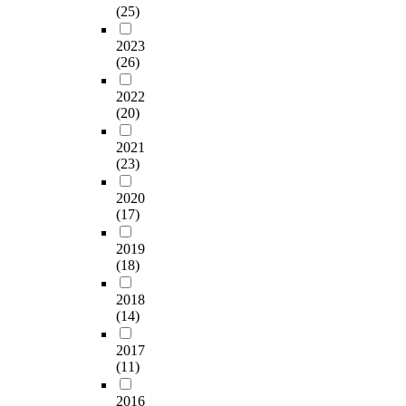
이
연
t
가
는
(25)
고
w
2
s
.
이
구
a
하
S
있
h
명
a
줌
용
자
k
여
N
2023
는
i
을
s
아
자
의
e
(26)
연
S
M
c
대
w
웃
태
한
a
구
에
Z
h
상
e
)
도
계
p
2022
하
관
세
o
으
l
,
(20)
(
를
i
였
련
대
f
로
l
광
북
극
c
다
한
남
t
온
a
고
2021
큐
복
t
.
연
녀
h
라
s
(23)
소
레
하
u
개
구
를
e
인
i
구
이
고
r
인
는
대
s
서
2020
n
유
션
자
e
의
많
상
u
(17)
베
d
형
만
했
o
행
이
으
b
이
i
(
족
다
r
동
진
2019
로
-
를
v
이
도
.
v
을
행
(18)
인
f
진
i
성
,
i
합
되
a
행
d
적
콘
이
d
리
었
2018
스
c
했
u
v
텐
미
e
(14)
적
으
타
t
다
a
s
츠
지
o
이
나
그
o
.
l
.
이
기
2017
성
특
램
r
그
s
감
(11)
용
반
c
에
정
정
s
결
.
성
의
S
l
기
매
보
o
과
I
적
2016
도
N
i