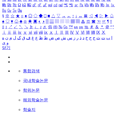
㎒
㎓
㎔
Ω
㏀
㏁
㎊
㎋
㎌
㏖
㏅
㎭
㎮
㎯
㏛
㎩
㎪
㎫
㎬
㏝
㏐
㏓
㏃
㏉
㏜
㏆
§
※
☆
★
○
●
◎
◇
◆
□
■
△
▽
→
←
↑
↓
↔
〓
◁
◀
▷
▶
♤
♠
♡
♥
♧
♣
⊙
◈
▣
◐
◑
▒
▤
▥
▨
▧
▦
▩
♨
☏
☎
☜
☞
¶
†
‡
↕
↗
↙
↖
↘
♭
♩
♪
♬
㉿
㈜
№
㏇
™
㏂
㏘
℡
＃
＆
＊
＠
ª
º
ⅰ
ⅱ
ⅲ
ⅳ
ⅴ
ⅵ
ⅶ
ⅷ
ⅸ
ⅹ
Ⅰ
Ⅱ
Ⅲ
Ⅳ
Ⅴ
Ⅵ
Ⅶ
Ⅷ
Ⅸ
Ⅹ
ا
ب
ت
ث
ج
ح
خ
د
ذ
ر
ز
س
ش
ص
ض
ط
ظ
ع
غ
ف
ق
ک
ل
م
ن
ه
و
ی
닫기
통합검색
국내학술논문
학위논문
해외학술논문
학술지