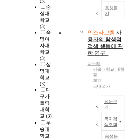
(3)
온
타
영
용
는
숭
음성듣
라
그
향
과
텍
실대
기
인
램
을
맺
스
학교
쇼
이
실
는
트
(3)
핑
다
증
관
기
6
인스타그램
사
숙
을
.
적
계
반
명여
용자의 탐색적
위
대
으
를
에
자대
검색 행동에 관
해
만
로
실
서
학교
M
의
한 연구
분
증
이
(3)
Z
경
석
적
미
나누리
상
세
우
하
으
지
서울대학교 대학
대
명대
인
는
로
기
원
의
구
학교
것
분
반
2017
인
대
(3)
을
석
형
국내석사
스
비
대
목
하
태
타
인
구가
적
였
로
그
원문보
스
톨릭
으
다
S
기
램
타
대학
로
.
N
사
그
T
한
교
(3)
디
S
목차검
용
램
h
다
우
지
활
색조회
량
이
e
.
송대
털
동
은
용
r
인
시
학교
양
음성듣
더
률