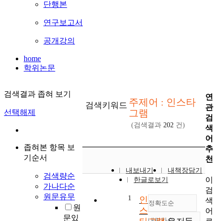
단행본
연구보고서
공개강의
home
학위논문
검색결과 좁혀 보기
연
주제어 : 인스타
검색키워드
관
그램
선택해제
검
(검색결과
202
건)
색
어
좁혀본 항목 보
추
기순서
천
내보내기
내책장담기
검색량순
이
한글로보기
가나다순
검
원문유무
1
인
색
정확도순
원
스
어
문있
내림차순