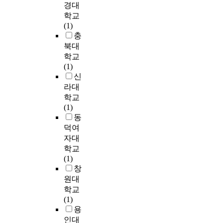
t
적
콘
즘
o
경대
.
의
품
a
용
r
으
텐
관
l
학교
본
홍
시
n
행
e
로
츠
점
o
(1)
연
수
장
d
태
n
부
특
에
g
충
구
속
에
e
와
d
족
성
서
y
북대
는
에
서
q
동
s
하
을
중
,
학교
소
서
도
u
기
h
였
내
점
s
(1)
비
대
장
i
가
a
다
용
적
m
신
자
중
기
t
이
v
.
특
으
a
의
들
라대
적
y
용
e
성
로
r
행
의
학교
이
i
자
b
이
(
해
t
동
호
(1)
고
n
의
e
에
흥
석
p
분
응
동
지
t
자
e
본
미
하
h
석
을
덕여
속
h
기
n
연
성
였
o
을
얻
자대
적
e
표
c
구
,
다
n
위
기
학교
인
c
현
a
는
발
.
e
해
위
(1)
홍
o
성
p
해
견
광
a
기
해
창
보
f
향
t
석
성
주
n
존
기
원대
f
및
u
수
,
지
d
에
업
를
e
학교
삶
r
준
시
역
m
많
들
위
e
(1)
의
i
이
의
여
o
이
은
한
s
용
만
n
론
성
성
b
연
각
마
h
족
인대
g
과
)