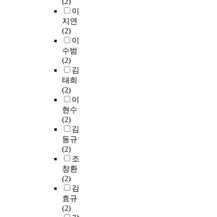
등
r
(2)
석
분
폼
c
들
o
하
타
으
a
이
하
석
)
u
이
n
였
그
로
l
지연
였
함
를
s
가
r
다
램
나
p
(2)
다
으
작
t
장
e
.
을
타
i
이
.
로
성
o
많
l
실
팔
났
c
수범
본
써
하
m
았
a
험
로
다
t
(2)
연
상
여
e
으
t
은
우
.
u
김
구
품
수
r
며
e
2
하
특
r
태희
를
의
집
-
,
d
0
고
정
e
(2)
통
견
하
b
하
t
~
북
스
s
이
해
지
였
a
루
o
3
큐
타
o
스
도
현수
다
s
한
l
0
레
일
f
포
자
(2)
.
e
번
i
대
이
을
츠
의
김
d
이
f
인
션
추
m
마
존
동규
설
b
상
e
스
콘
구
e
케
재
(2)
문
r
이
s
타
텐
하
m
팅
유
조
조
a
용
t
그
츠
며
o
분
무
창환
사
n
하
y
램
를
자
r
야
를
(2)
기
d
는
l
이
경
신
i
와
확
김
간
e
사
e
용
험
의
e
행
인
효규
은
q
람
w
자
한
개
s
동
하
(2)
2
u
들
i
를
이
성
,
연
고