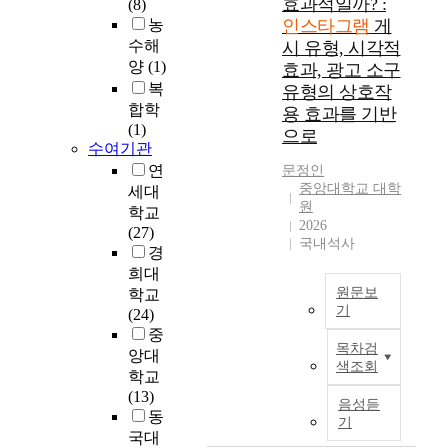
효과적일까? :
(8)
가
,
농
인스타그램
게
다
트
수해
시 유형, 시각적
양
위
양
(1)
효과, 광고 소구
해
터
복
유형의 상호작
졌
,
합학
으
용 효과를 기반
인
(1)
며
스
으로
수여기관
,
타
연
문정인
화
그
중앙대학교 대학
세대
장
램
원
품
학교
등
2026
구
(27)
S
국내석사
매
경
N
시
S
희대
선
를
원문보
학교
기
택
통
(24)
할
한
중
본
목차검
수
커
앙대
연
색조회
있
뮤
학교
구
는
니
(13)
는
음성듣
유
케
동
인
기
통
이
스
국대