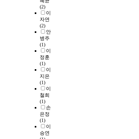
혜균
였
인
f
마
타
진
i
스
o
3
(2)
으
측
o
케
그
행
s
타
n
4
이
며
면
o
팅
램
하
s
그
p
4
자연
,
이
d
에
에
였
t
램
h
부
(2)
수
다
f
있
는
u
에
o
의
안
집
.
r
어
상
고
d
게
t
유
병주
된
그
e
서
품
,
y
시
o
효
(1)
데
러
e
소
의
총
,
물
g
응
이
이
나
l
비
견
4
a
을
r
답
정훈
터
그
y
자
지
0
s
게
a
을
(1)
는
의
a
의
도
2
u
시
p
공
이
P
미
t
행
자
부
r
하
h
분
L
지은
가
S
동
가
를
v
는
s
산
S
(1)
‘
N
이
존
최
e
빈
a
분
-
이
신
S
해
재
종
y
도
n
석
S
자
b
철희
를
하
연
w
는
d
(
E
유
e
(1)
기
였
구
a
월
v
A
M
주
c
손
반
고
의
s
1
i
N
을
의
a
은정
으
,
분
c
-
d
C
활
사
m
(1)
로
라
석
o
2
e
O
용
회
e
이
마
이
자
n
회
o
V
하
가
r
승연
케
프
료
d
인
s
A
여
요
o