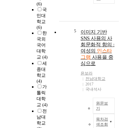
구
(6)
화
도
,
는
국
장
최
광
공
민대
품
근
고
공
학교
산
가
소
도
(6)
업
장
구
서
5
이미지 기반
한
이
활
유
관
SNS 사용의 사
다
국외
성
형
의
회문화적 함의 :
시
화
국어
간
인
활
여성의
인스타
되
대학
의
스
기
고
그램
사용을 중
교
(4)
상
타
를
있
심으로
호
세
그
찾
는
작
종대
램
으
S
윤보라
용
학교
북
면
전남대학교
N
이
(4)
큐
2017
서
S
광
가
레
국내석사
비
중
고
톨릭
이
대
의
효
션
대학
하
과
원문보
이
교
(4)
면
나
기
에
도
전
소
가
미
서
이
남대
통
인
목차검
치
관
연
학교
과
색조회
스
는
이
구