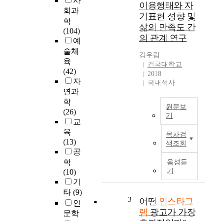
사
이용행태와 자
는
회과
기표현 성향 및
인
학
삶의 만족도 간
터
(104)
의 관계 연구
넷
예
의
술체
강우림
발
육
건국대학교
전
(42)
2018
으
자
국내석사
로
연과
소
학
원문보
비
(26)
기
자
교
가
전
육
목차검
수
세
(13)
색조회
용
계
공
할
적
학
음성듣
수
으
기
(10)
있
로
기
는
페
타
(9)
정
이
3
어떤
인스타그
인
스
램
광고가 가장
문학
보
북