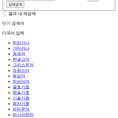
상세검색
결과 내 재검색
인기 검색어
다국어 입력
히라가나
가타카나
중국어
한글고어
그리스문자
프랑스어
독일어
히브리어
괄호기호
학술기호
기술기호
첨자기호
라틴문자
러시아문자