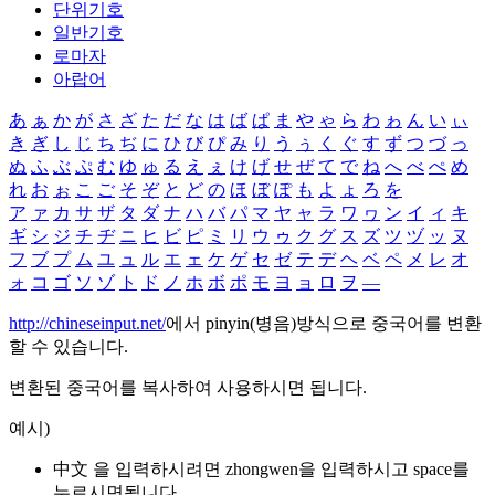
단위기호
일반기호
로마자
아랍어
あ
ぁ
か
が
さ
ざ
た
だ
な
は
ば
ぱ
ま
や
ゃ
ら
わ
ゎ
ん
い
ぃ
き
ぎ
し
じ
ち
ぢ
に
ひ
び
ぴ
み
り
う
ぅ
く
ぐ
す
ず
つ
づ
っ
ぬ
ふ
ぶ
ぷ
む
ゆ
ゅ
る
え
ぇ
け
げ
せ
ぜ
て
で
ね
へ
べ
ぺ
め
れ
お
ぉ
こ
ご
そ
ぞ
と
ど
の
ほ
ぼ
ぽ
も
よ
ょ
ろ
を
ア
ァ
カ
サ
ザ
タ
ダ
ナ
ハ
バ
パ
マ
ヤ
ャ
ラ
ワ
ヮ
ン
イ
ィ
キ
ギ
シ
ジ
チ
ヂ
ニ
ヒ
ビ
ピ
ミ
リ
ウ
ゥ
ク
グ
ス
ズ
ツ
ヅ
ッ
ヌ
フ
ブ
プ
ム
ユ
ュ
ル
エ
ェ
ケ
ゲ
セ
ゼ
テ
デ
ヘ
ベ
ペ
メ
レ
オ
ォ
コ
ゴ
ソ
ゾ
ト
ド
ノ
ホ
ボ
ポ
モ
ヨ
ョ
ロ
ヲ
―
http://chineseinput.net/
에서 pinyin(병음)방식으로 중국어를 변환
할 수 있습니다.
변환된 중국어를 복사하여 사용하시면 됩니다.
예시)
中文 을 입력하시려면
zhongwen
을 입력하시고 space를
누르시면됩니다.