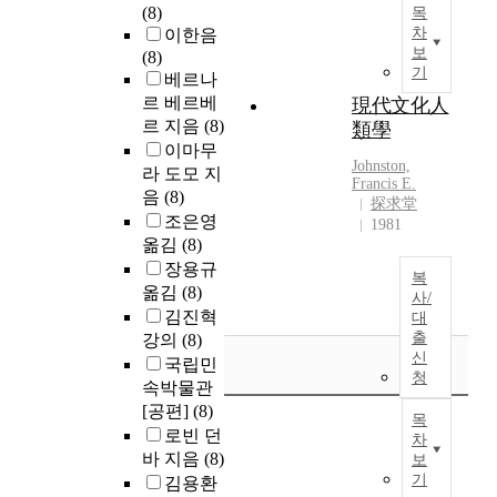
(8)
목
차
이한음
보
(8)
기
베르나
르 베르베
現代文化人
르 지음
(8)
類學
이마무
Johnston,
라 도모 지
Francis E.
음
(8)
探求堂
조은영
1981
옮김
(8)
장용규
복
옮김
(8)
사/
김진혁
대
출
강의
(8)
신
국립민
청
속박물관
[공편]
(8)
목
로빈 던
차
바 지음
(8)
보
기
김용환