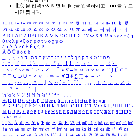
北京 을 입력하시려면
beijing
을 입력하시고 space를 누르
시면 됩니다.
ㅥ
ㅦ
ㅧ
ㅨ
ㅩ
ㅪ
ㅫ
ㅬ
ㅭ
ㅮ
ㅯ
ㅰ
ㅱ
ㅲ
ㅳ
ㅴ
ㅵ
ㅶ
ㅷ
ㅸ
ㅹ
ㅺ
ㅻ
ㅼ
ㅽ
ㅾ
ㅿ
ㆀ
ㆁ
ㆂ
ㆃ
ㆄ
ㆅ
ㆆ
ㆇ
ㆈ
ㆉ
ㆊ
ㆋ
ㆌ
ㆍ
ㆎ
Α
Β
Γ
Δ
Ε
Ζ
Η
Θ
Ι
Κ
Λ
Μ
Ν
Ξ
Ο
Π
Ρ
Σ
Τ
Υ
Φ
Χ
Ψ
Ω
α
β
γ
δ
ε
ζ
η
θ
ι
κ
λ
μ
ν
ξ
ο
π
ρ
σ
τ
υ
φ
χ
ψ
ω
á
à
Á
À
é
è
É
È
ç
Ç
ê
Ä
Ö
Ü
ä
ö
ü
ß
ְ
ֳ
ֲ
ֱ
ָ
ַ
ֵ
ֶ
ִ
ֹ
ּ
ֻ
ׂ
ׁ
ּ
ב
ה
נ
מ
צ
ת
ץ
ש
ד
ג
כ
ע
י
ח
ל
ך
ף
ק
ר
א
ט
ו
ן
ם
פ
‘
’
“
”
〔
〕
〈
〉
「
」
『
』
【
】
＂
（
）
［
］
｛
｝
±
×
÷
≠
≤
≥
∞
∴
♂
♀
∠
⊥
⌒
∂
∇
≡
≒
≪
≫
√
∽
∝
∵
∫
∬
∈
∋
⊆
⊇
⊂
⊃
∪
∩
∧
∨
￢
⇒
⇔
∀
∃
∮
∑
∏
＋
－
＜
＝
＞
、
。
·
‥
…
¨
〃
―
∥
＼
∼
´
～
ˇ
˘
˝
˚
˙
¸
˛
¡
¿
ː
！
＇
，
．
／
：
；
？
＾
＿
｀
｜
½
⅓
⅔
¼
¾
⅛
⅜
⅝
⅞
¹
²
³
⁴
ⁿ
₁
₂
₃
₄
Æ
Ð
Ħ
Ĳ
Ł
Ø
Œ
Þ
Ŧ
Ŋ
æ
đ
ð
ħ
ı
ĳ
ĸ
ŀ
ł
ø
œ
ß
þ
ŧ
ŋ
ŉ
А
Б
В
Г
Д
Е
Ё
Ж
З
И
Й
К
Л
М
Н
О
П
Р
С
Т
У
Ф
Х
Ц
Ч
Ш
Щ
Ъ
Ы
Ь
Э
Ю
Я
а
б
в
г
д
е
ё
ж
з
и
й
к
л
м
н
о
п
р
с
т
у
ф
х
ц
ч
ш
щ
ъ
ы
ь
э
ю
я
′
″
℃
Å
￠
￡
￥
¤
℉
‰
＄
％
Ｆ
￦
㎕
㎖
㎗
ℓ
㎘
㏄
㎣
㎤
㎥
㎦
㎙
㎚
㎛
㎜
㎝
㎞
㎟
㎠
㎡
㎢
㏊
㎍
㎎
㎏
㏏
㎈
㎉
㏈
㎧
㎨
㎰
㎱
㎲
㎳
㎴
㎵
㎶
㎷
㎸
㎹
㎀
㎁
㎂
㎃
㎄
㎺
㎻
㎽
㎾
㎿
㎐
㎑