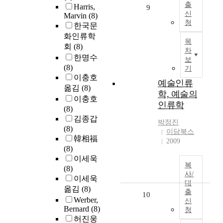
출
Harris,
9
신
Marvin
(8)
청
한국문
화인류학
목
회
(8)
차
한명수
보
(8)
기
이충호
예술인류
옮김
(8)
학, 예술의
이충호
인류학
(8)
김종갑
박정진
(8)
이담북스
韓相福
2009
(8)
이세욱
복
(8)
사/
이세욱
대
옮김
(8)
출
10
Werber,
신
Bernard
(8)
청
허진웅