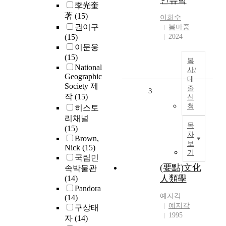
인류학
李光奎
著
(15)
이희수
권이구
봄마중
(15)
2024
이문웅
(15)
복
National
사/
Geographic
대
Society 제
출
3
작
(15)
신
청
히스토
리채널
목
(15)
차
Brown,
보
Nick
(15)
기
국립민
(要點)文化
속박물관
人類學
(14)
Pandora
예지각
(14)
예지각
구상태
1995
자
(14)