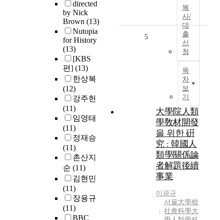
directed
복
by Nick
사/
Brown
(13)
대
Nutopia
출
5
for History
신
(13)
청
[KBS
편]
(13)
목
한상복
차
(12)
보
기
강주헌
(11)
大學院人類
임영태
學敎材開發
(11)
을 위한 硏
정재승
究 : 韓國人
(11)
類學關係論
촌산지
者解題後續
순
(11)
事業
김현민
(11)
이광규
장용규
서울大學校
(11)
社會科學大
BBC
學人類學科