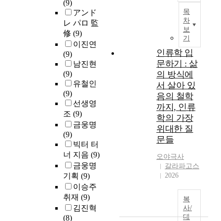
(9)
목
アンド
차
レ パロ 監
보
修
(9)
기
이진연
인류학 입
(9)
문하기 : 삶
남진현
(9)
의 방식에
유철인
서 살아 있
(9)
음의 철학
선생영
까지, 인류
조
(9)
학의 가장
금웅명
위대한 질
(9)
문들
빅터 터
너 지음
(9)
오야극사
금웅명
갈라파고스
기획
(9)
2026
이승주
취재
(9)
복
김진혁
사/
대
(8)