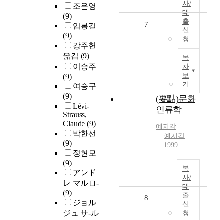
사/
조은영
대
(9)
출
7
임봉길
신
(9)
청
강주헌
옮김
(9)
목
이승주
차
보
(9)
기
여승구
(9)
(要點)문화
Lévi-
인류학
Strauss,
Claude
(9)
예지각
박한선
예지각
(9)
1999
정현모
(9)
복
アンド
사/
レ マルロ-
대
(9)
출
8
ジョル
신
ジュ サ-ル
청