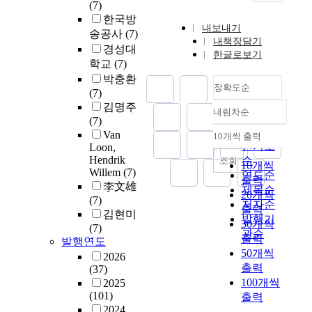
(7)
한국방
내보내기
송공사
(7)
내책장담기
경성대
한글로보기
학교
(7)
박충환
정확도순
(7)
김명주
내림차순
정확도
(7)
순
Van
10개씩 출력
내림차순
인기도
Loon,
Hendrik
순
조회
10개씩
Willem
(7)
연도순
출력
李文雄
제목순
20개씩
(7)
저자순
출력
김현미
발행기
30개씩
(7)
관순
출력
발행연도
50개씩
2026
출력
(37)
100개씩
2025
(101)
출력
2024