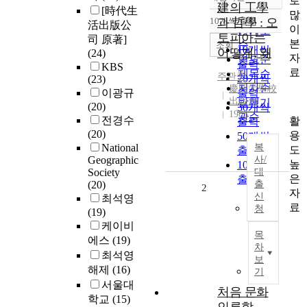
로
정확도
建의 工學
[時代生
많
순
10개씩 출력
과 哲學 : 오
活出版公
내림차순
이
인기도
토피아는
司 原著]
본
순
조회
10개씩
어떻게, 왜
(24)
자
연도순
출력
KBS
료
제목순
주관중
20개씩
(23)
저자순
慶熙大學校
이광규
출력
出版局
발행기
(20)
30개씩
1983
관순
전경수
활
출력
(20)
용
50개씩
National
복
도
출력
Geographic
사/
높
100개씩
Society
대
은
출력
(20)
출
2
자
신
최석영
료
청
(19)
케이비
목
에스
(19)
차
최석영
보
해제
(16)
기
서울대
처음 문화
학교
(15)