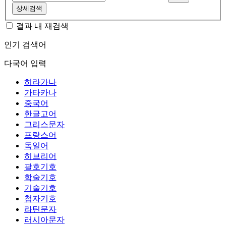
상세검색
결과 내 재검색
인기 검색어
다국어 입력
히라가나
가타카나
중국어
한글고어
그리스문자
프랑스어
독일어
히브리어
괄호기호
학술기호
기술기호
첨자기호
라틴문자
러시아문자