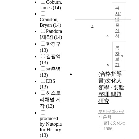
Coburn,
James
(14)
복
사/
Cranston,
대
Bryan
(14)
출
4
신
Pandora
청
[제작]
(14)
한경구
목
(13)
차
김광억
보
(13)
기
금촌병
(合格指導
(13)
書)文化人
EBS
(13)
類學 : 要點
히스토
整理.問題
리채널 제
硏究
작
(13)
부민문화사문
제은행
produced
富民文化社
by Nutopia
1986
for History
(13)