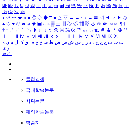
㎒
㎓
㎔
Ω
㏀
㏁
㎊
㎋
㎌
㏖
㏅
㎭
㎮
㎯
㏛
㎩
㎪
㎫
㎬
㏝
㏐
㏓
㏃
㏉
㏜
㏆
§
※
☆
★
○
●
◎
◇
◆
□
■
△
▽
→
←
↑
↓
↔
〓
◁
◀
▷
▶
♤
♠
♡
♥
♧
♣
⊙
◈
▣
◐
◑
▒
▤
▥
▨
▧
▦
▩
♨
☏
☎
☜
☞
¶
†
‡
↕
↗
↙
↖
↘
♭
♩
♪
♬
㉿
㈜
№
㏇
™
㏂
㏘
℡
＃
＆
＊
＠
ª
º
ⅰ
ⅱ
ⅲ
ⅳ
ⅴ
ⅵ
ⅶ
ⅷ
ⅸ
ⅹ
Ⅰ
Ⅱ
Ⅲ
Ⅳ
Ⅴ
Ⅵ
Ⅶ
Ⅷ
Ⅸ
Ⅹ
ا
ب
ت
ث
ج
ح
خ
د
ذ
ر
ز
س
ش
ص
ض
ط
ظ
ع
غ
ف
ق
ک
ل
م
ن
ه
و
ی
닫기
통합검색
국내학술논문
학위논문
해외학술논문
학술지