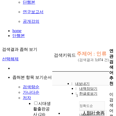
단행본
연구보고서
공개강의
home
단행본
검색결과 좁혀 보기
연
주제어 : 인류
검색키워드
관
선택해제
(검색결과
3,074
건)
검
색
어
좁혀본 항목 보기순서
추
천
내보내기
검색량순
내책장담기
가나다순
한글로보기
이
1
저자
검
시대생
색
정확도순
활출판공
어
人類社會再
사
(24)
내림차순