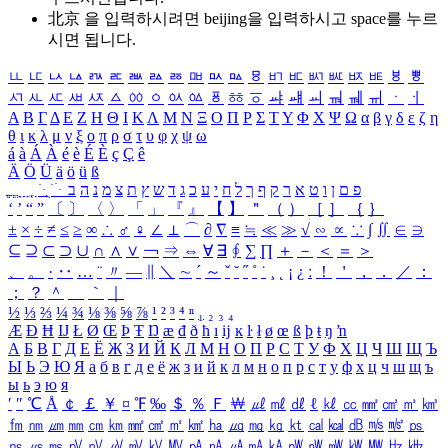
北京 을 입력하시려면
beijing
을 입력하시고 space를 누르
시면 됩니다.
ㅥ
ㅦ
ㅧ
ㅨ
ㅩ
ㅪ
ㅫ
ㅬ
ㅭ
ㅮ
ㅯ
ㅰ
ㅱ
ㅲ
ㅳ
ㅴ
ㅵ
ㅶ
ㅷ
ㅸ
ㅹ
ㅺ
ㅻ
ㅼ
ㅽ
ㅾ
ㅿ
ㆀ
ㆁ
ㆂ
ㆃ
ㆄ
ㆅ
ㆆ
ㆇ
ㆈ
ㆉ
ㆊ
ㆋ
ㆌ
ㆍ
ㆎ
Α
Β
Γ
Δ
Ε
Ζ
Η
Θ
Ι
Κ
Λ
Μ
Ν
Ξ
Ο
Π
Ρ
Σ
Τ
Υ
Φ
Χ
Ψ
Ω
α
β
γ
δ
ε
ζ
η
θ
ι
κ
λ
μ
ν
ξ
ο
π
ρ
σ
τ
υ
φ
χ
ψ
ω
á
à
Á
À
é
è
É
È
ç
Ç
ê
Ä
Ö
Ü
ä
ö
ü
ß
ְ
ֳ
ֲ
ֱ
ָ
ַ
ֵ
ֶ
ִ
ֹ
ּ
ֻ
ׂ
ׁ
ּ
ב
ה
נ
מ
צ
ת
ץ
ש
ד
ג
כ
ע
י
ח
ל
ך
ף
ק
ר
א
ט
ו
ן
ם
פ
‘
’
“
”
〔
〕
〈
〉
「
」
『
』
【
】
＂
（
）
［
］
｛
｝
±
×
÷
≠
≤
≥
∞
∴
♂
♀
∠
⊥
⌒
∂
∇
≡
≒
≪
≫
√
∽
∝
∵
∫
∬
∈
∋
⊆
⊇
⊂
⊃
∪
∩
∧
∨
￢
⇒
⇔
∀
∃
∮
∑
∏
＋
－
＜
＝
＞
、
。
·
‥
…
¨
〃
―
∥
＼
∼
´
～
ˇ
˘
˝
˚
˙
¸
˛
¡
¿
ː
！
＇
，
．
／
：
；
？
＾
＿
｀
｜
½
⅓
⅔
¼
¾
⅛
⅜
⅝
⅞
¹
²
³
⁴
ⁿ
₁
₂
₃
₄
Æ
Ð
Ħ
Ĳ
Ł
Ø
Œ
Þ
Ŧ
Ŋ
æ
đ
ð
ħ
ı
ĳ
ĸ
ŀ
ł
ø
œ
ß
þ
ŧ
ŋ
ŉ
А
Б
В
Г
Д
Е
Ё
Ж
З
И
Й
К
Л
М
Н
О
П
Р
С
Т
У
Ф
Х
Ц
Ч
Ш
Щ
Ъ
Ы
Ь
Э
Ю
Я
а
б
в
г
д
е
ё
ж
з
и
й
к
л
м
н
о
п
р
с
т
у
ф
х
ц
ч
ш
щ
ъ
ы
ь
э
ю
я
′
″
℃
Å
￠
￡
￥
¤
℉
‰
＄
％
Ｆ
￦
㎕
㎖
㎗
ℓ
㎘
㏄
㎣
㎤
㎥
㎦
㎙
㎚
㎛
㎜
㎝
㎞
㎟
㎠
㎡
㎢
㏊
㎍
㎎
㎏
㏏
㎈
㎉
㏈
㎧
㎨
㎰
㎱
㎲
㎳
㎴
㎵
㎶
㎷
㎸
㎹
㎀
㎁
㎂
㎃
㎄
㎺
㎻
㎽
㎾
㎿
㎐
㎑