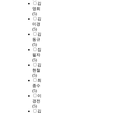
김
영희
(5)
김
미경
(5)
김
동규
(5)
집
필자
(5)
김
현철
(5)
최
종수
(5)
이
경전
(5)
김