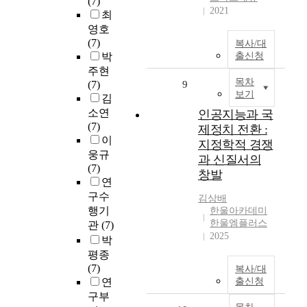
(7)
2021
최
영호
(7)
복사/대
박
출신청
주현
목차
(7)
9
보기
김
소연
인공지능과 국
(7)
제정치 전환 :
이
지정학적 경쟁
웅규
과 신질서의
(7)
창발
연
구수
김상배
행기
한울아카데미
한울엠플러스
관
(7)
2025
박
평종
(7)
복사/대
연
출신청
구부