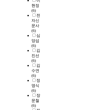
이
현정
(6)
전
자신
문사
(6)
심
양섭
(6)
김
진선
(6)
김
수연
(6)
정
영식
(6)
장
문철
(6)