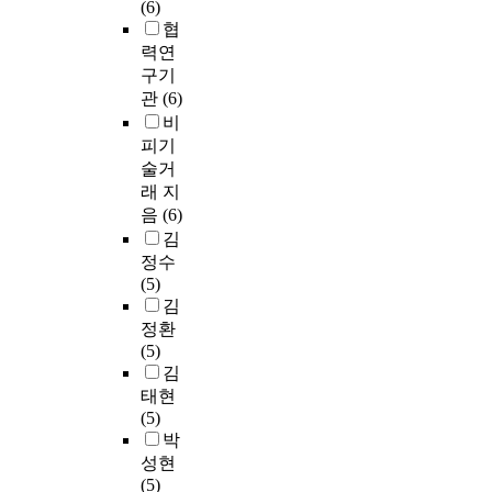
(6)
협
력연
구기
관
(6)
비
피기
술거
래 지
음
(6)
김
정수
(5)
김
정환
(5)
김
태현
(5)
박
성현
(5)