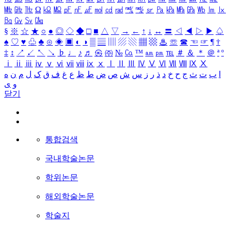
㎒
㎓
㎔
Ω
㏀
㏁
㎊
㎋
㎌
㏖
㏅
㎭
㎮
㎯
㏛
㎩
㎪
㎫
㎬
㏝
㏐
㏓
㏃
㏉
㏜
㏆
§
※
☆
★
○
●
◎
◇
◆
□
■
△
▽
→
←
↑
↓
↔
〓
◁
◀
▷
▶
♤
♠
♡
♥
♧
♣
⊙
◈
▣
◐
◑
▒
▤
▥
▨
▧
▦
▩
♨
☏
☎
☜
☞
¶
†
‡
↕
↗
↙
↖
↘
♭
♩
♪
♬
㉿
㈜
№
㏇
™
㏂
㏘
℡
＃
＆
＊
＠
ª
º
ⅰ
ⅱ
ⅲ
ⅳ
ⅴ
ⅵ
ⅶ
ⅷ
ⅸ
ⅹ
Ⅰ
Ⅱ
Ⅲ
Ⅳ
Ⅴ
Ⅵ
Ⅶ
Ⅷ
Ⅸ
Ⅹ
ا
ب
ت
ث
ج
ح
خ
د
ذ
ر
ز
س
ش
ص
ض
ط
ظ
ع
غ
ف
ق
ک
ل
م
ن
ه
و
ی
닫기
통합검색
국내학술논문
학위논문
해외학술논문
학술지