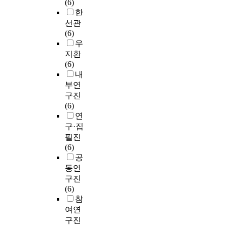
(6)
한
선관
(6)
우
지환
(6)
내
부연
구진
(6)
연
구·집
필진
(6)
공
동연
구진
(6)
참
여연
구진