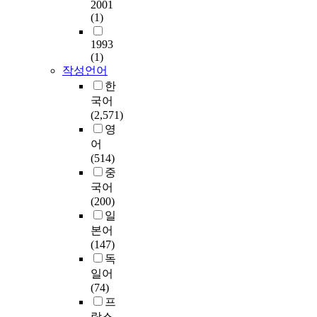
2001
(1)
1993
(1)
작성언어
한
국어
(2,571)
영
어
(514)
중
국어
(200)
일
본어
(147)
독
일어
(74)
프
랑스