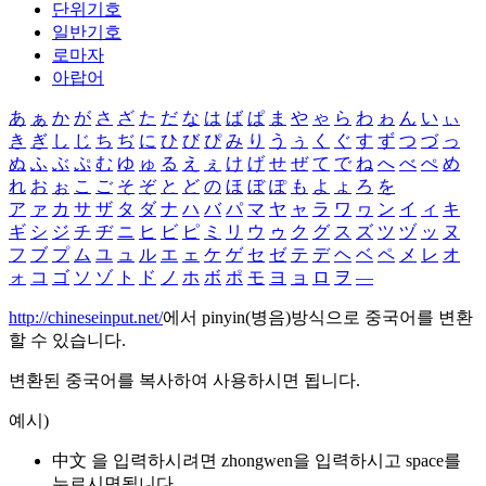
단위기호
일반기호
로마자
아랍어
あ
ぁ
か
が
さ
ざ
た
だ
な
は
ば
ぱ
ま
や
ゃ
ら
わ
ゎ
ん
い
ぃ
き
ぎ
し
じ
ち
ぢ
に
ひ
び
ぴ
み
り
う
ぅ
く
ぐ
す
ず
つ
づ
っ
ぬ
ふ
ぶ
ぷ
む
ゆ
ゅ
る
え
ぇ
け
げ
せ
ぜ
て
で
ね
へ
べ
ぺ
め
れ
お
ぉ
こ
ご
そ
ぞ
と
ど
の
ほ
ぼ
ぽ
も
よ
ょ
ろ
を
ア
ァ
カ
サ
ザ
タ
ダ
ナ
ハ
バ
パ
マ
ヤ
ャ
ラ
ワ
ヮ
ン
イ
ィ
キ
ギ
シ
ジ
チ
ヂ
ニ
ヒ
ビ
ピ
ミ
リ
ウ
ゥ
ク
グ
ス
ズ
ツ
ヅ
ッ
ヌ
フ
ブ
プ
ム
ユ
ュ
ル
エ
ェ
ケ
ゲ
セ
ゼ
テ
デ
ヘ
ベ
ペ
メ
レ
オ
ォ
コ
ゴ
ソ
ゾ
ト
ド
ノ
ホ
ボ
ポ
モ
ヨ
ョ
ロ
ヲ
―
http://chineseinput.net/
에서 pinyin(병음)방식으로 중국어를 변환
할 수 있습니다.
변환된 중국어를 복사하여 사용하시면 됩니다.
예시)
中文 을 입력하시려면
zhongwen
을 입력하시고 space를
누르시면됩니다.