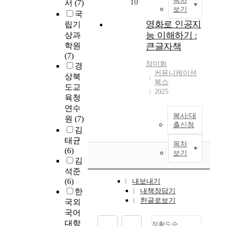
목차
10
서
(7)
보기
국
영화로 인공지
립기
능 이해하기 :
상과
학원
큰글자책
(7)
장미화
경
커뮤니케이션
상북
북스
도교
2025
육청
연수
복사/대
원
(7)
출신청
김
태균
목차
(6)
보기
김
석준
(6)
내보내기
한
내책장담기
한글로보기
국외
국어
대학
정확도순