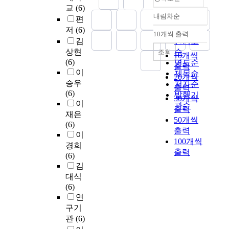
교
(6)
내림차순
편
정확도
저
(6)
순
10개씩 출력
내림차순
김
인기도
상현
순
조회
10개씩
(6)
연도순
출력
이
제목순
20개씩
승우
저자순
출력
(6)
발행기
30개씩
이
관순
출력
재은
50개씩
(6)
출력
이
100개씩
경희
출력
(6)
김
대식
(6)
연
구기
관
(6)