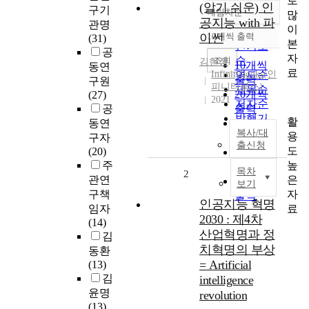
로
(알기 쉬운) 인
구기
내림차순
많
정확도
공지능 with 파
관명
이
순
이썬
10개씩 출력
(31)
내림차순
본
인기도
공
자
순
조회
김현정
10개씩
동연
료
Infinitybooks(인
연도순
출력
구원
피니티북스)
제목순
20개씩
(27)
2021
저자순
공
출력
발행기
활
동연
30개씩
관순
복사/대
용
구자
출력
출신청
도
(20)
50개씩
높
주
출력
목차
2
은
관연
100개씩
보기
자
구책
출력
인공지능 혁명
료
임자
2030 : 제4차
(14)
산업혁명과 정
김
치혁명의 부상
동환
= Artificial
(13)
김
intelligence
윤명
revolution
(13)