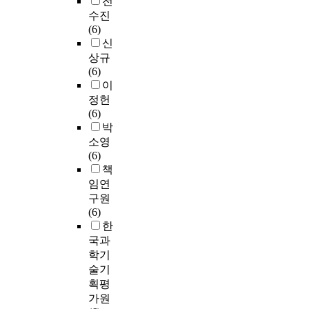
전
수진
(6)
신
상규
(6)
이
정헌
(6)
박
소영
(6)
책
임연
구원
(6)
한
국과
학기
술기
획평
가원