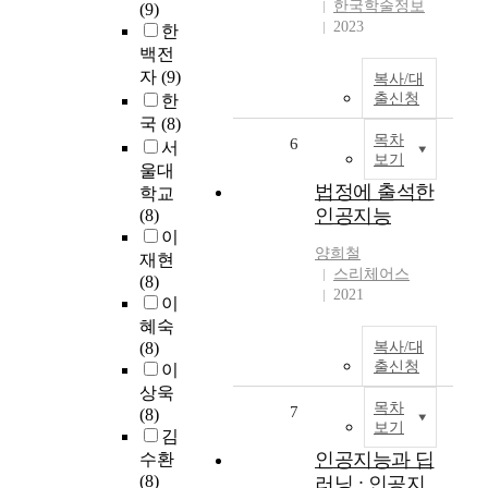
한국학술정보
(9)
2023
한
백전
자
(9)
복사/대
출신청
한
국
(8)
목차
6
서
보기
울대
법정에 출석한
학교
인공지능
(8)
이
양희철
재현
스리체어스
(8)
2021
이
혜숙
(8)
복사/대
출신청
이
상욱
목차
7
(8)
보기
김
인공지능과 딥
수환
(8)
러닝 : 인공지