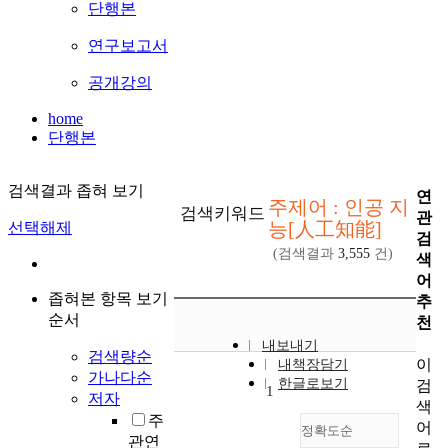
단행본
연구보고서
공개강의
home
단행본
검색결과 좁혀 보기
연
주제어 : 인공 지
검색키워드
관
능[人工知能]
선택해제
검
(검색결과
3,555
건)
색
어
좁혀본 항목 보기
추
순서
천
내보내기
검색량순
이
내책장담기
가나다순
한글로보기
검
1
저자
색
주
어
정확도순
관연