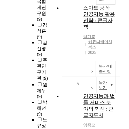
국법
제연
스마트 공장
구원
인공지능 활용
(9)
전략 : 큰글자
김
책
성훈
(9)
임기흥
커뮤니케이션
김
북스
선영
2025
(9)
주
관연
복사/대
출신청
구기
관
(9)
목차
5
원
보기
제무
인공지능과 법
(9)
박
률 서비스 분
해선
야의 혁신 : 큰
(9)
글자도서
노
양종모
규성