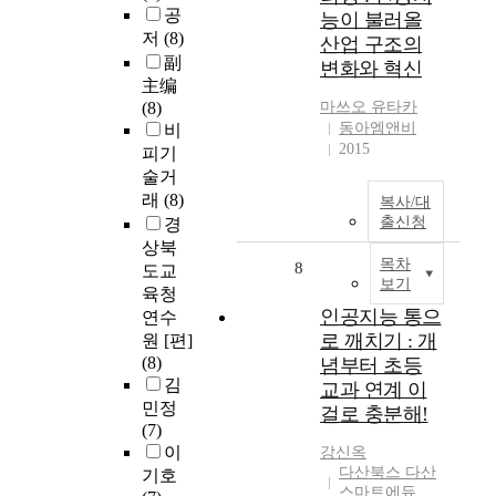
공
능이 불러올
저
(8)
산업 구조의
副
변화와 혁신
主编
(8)
마쓰오 유타카
동아엠앤비
비
2015
피기
술거
래
(8)
복사/대
출신청
경
상북
목차
8
도교
보기
육청
인공지능 통으
연수
로 깨치기 : 개
원 [편]
(8)
념부터 초등
김
교과 연계 이
민정
걸로 충분해!
(7)
이
강신옥
다산북스 다산
기호
스마트에듀