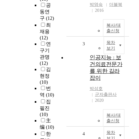
박영숙
더블북
공
2016
동연
구
(12)
최
복사/대
출신청
재용
(12)
목차
연
3
보기
구기
관명
인공지능 : 보
(12)
건의료전문가
김
를 위한 길라
현정
잡이
(10)
번
박성호
역
(10)
군자출판사
2020
집
필진
(10)
복사/대
主
출신청
编
(10)
목차
한
4
보기