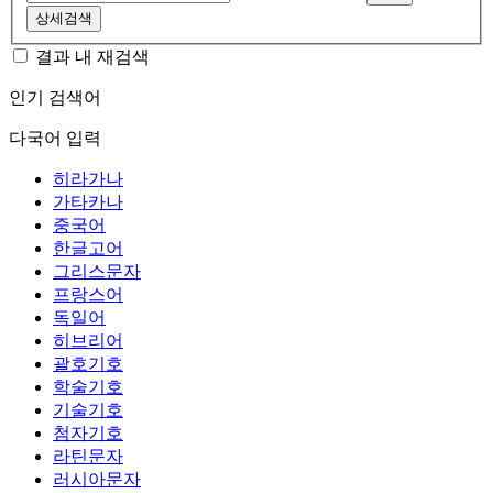
상세검색
결과 내 재검색
인기 검색어
다국어 입력
히라가나
가타카나
중국어
한글고어
그리스문자
프랑스어
독일어
히브리어
괄호기호
학술기호
기술기호
첨자기호
라틴문자
러시아문자