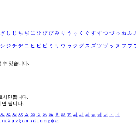
ぎ
し
じ
ち
ぢ
に
ひ
び
ぴ
み
り
う
ぅ
く
ぐ
す
ず
つ
づ
っ
ぬ
ふ
シ
ジ
チ
ヂ
ニ
ヒ
ビ
ピ
ミ
リ
ウ
ゥ
ク
グ
ス
ズ
ツ
ヅ
ッ
ヌ
フ
ブ
할 수 있습니다.
누르시면됩니다.
시면 됩니다.
ㅻ
ㅼ
ㅽ
ㅾ
ㅿ
ㆀ
ㆁ
ㆂ
ㆃ
ㆄ
ㆅ
ㆆ
ㆇ
ㆈ
ㆉ
ㆊ
ㆋ
ㆌ
ㆍ
ㆎ
θ
ι
κ
λ
μ
ν
ξ
ο
π
ρ
σ
τ
υ
φ
χ
ψ
ω