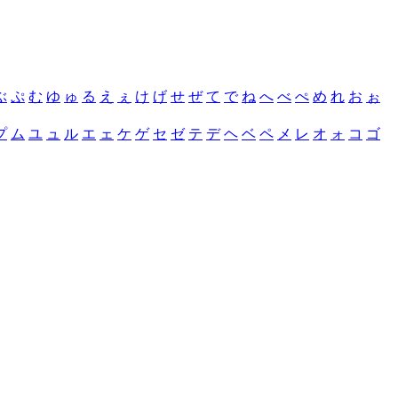
ぶ
ぷ
む
ゆ
ゅ
る
え
ぇ
け
げ
せ
ぜ
て
で
ね
へ
べ
ぺ
め
れ
お
ぉ
プ
ム
ユ
ュ
ル
エ
ェ
ケ
ゲ
セ
ゼ
テ
デ
ヘ
ベ
ペ
メ
レ
オ
ォ
コ
ゴ