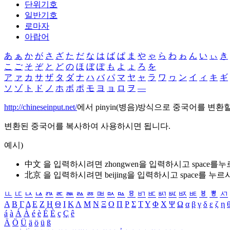
단위기호
일반기호
로마자
아랍어
あ
ぁ
か
が
さ
ざ
た
だ
な
は
ば
ぱ
ま
や
ゃ
ら
わ
ゎ
ん
い
ぃ
き
こ
ご
そ
ぞ
と
ど
の
ほ
ぼ
ぽ
も
よ
ょ
ろ
を
ア
ァ
カ
サ
ザ
タ
ダ
ナ
ハ
バ
パ
マ
ヤ
ャ
ラ
ワ
ヮ
ン
イ
ィ
キ
ギ
ソ
ゾ
ト
ド
ノ
ホ
ボ
ポ
モ
ヨ
ョ
ロ
ヲ
―
http://chineseinput.net/
에서 pinyin(병음)방식으로 중국어를 변환
변환된 중국어를 복사하여 사용하시면 됩니다.
예시)
中文 을 입력하시려면
zhongwen
을 입력하시고 space를
北京 을 입력하시려면
beijing
을 입력하시고 space를 누르
ㅥ
ㅦ
ㅧ
ㅨ
ㅩ
ㅪ
ㅫ
ㅬ
ㅭ
ㅮ
ㅯ
ㅰ
ㅱ
ㅲ
ㅳ
ㅴ
ㅵ
ㅶ
ㅷ
ㅸ
ㅹ
ㅺ
Α
Β
Γ
Δ
Ε
Ζ
Η
Θ
Ι
Κ
Λ
Μ
Ν
Ξ
Ο
Π
Ρ
Σ
Τ
Υ
Φ
Χ
Ψ
Ω
α
β
γ
δ
ε
ζ
η
á
à
Á
À
é
è
É
È
ç
Ç
ê
Ä
Ö
Ü
ä
ö
ü
ß