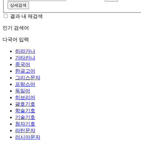
상세검색
결과 내 재검색
인기 검색어
다국어 입력
히라가나
가타카나
중국어
한글고어
그리스문자
프랑스어
독일어
히브리어
괄호기호
학술기호
기술기호
첨자기호
라틴문자
러시아문자