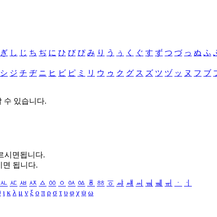
ぎ
し
じ
ち
ぢ
に
ひ
び
ぴ
み
り
う
ぅ
く
ぐ
す
ず
つ
づ
っ
ぬ
ふ
シ
ジ
チ
ヂ
ニ
ヒ
ビ
ピ
ミ
リ
ウ
ゥ
ク
グ
ス
ズ
ツ
ヅ
ッ
ヌ
フ
ブ
할 수 있습니다.
누르시면됩니다.
시면 됩니다.
ㅻ
ㅼ
ㅽ
ㅾ
ㅿ
ㆀ
ㆁ
ㆂ
ㆃ
ㆄ
ㆅ
ㆆ
ㆇ
ㆈ
ㆉ
ㆊ
ㆋ
ㆌ
ㆍ
ㆎ
θ
ι
κ
λ
μ
ν
ξ
ο
π
ρ
σ
τ
υ
φ
χ
ψ
ω