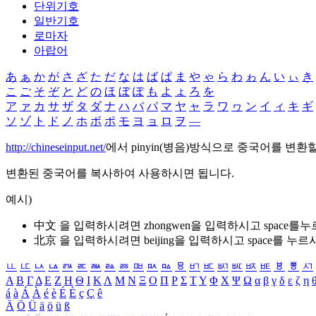
단위기호
일반기호
로마자
아랍어
あ
ぁ
か
が
さ
ざ
た
だ
な
は
ば
ぱ
ま
や
ゃ
ら
わ
ゎ
ん
い
ぃ
き
こ
ご
そ
ぞ
と
ど
の
ほ
ぼ
ぽ
も
よ
ょ
ろ
を
ア
ァ
カ
サ
ザ
タ
ダ
ナ
ハ
バ
パ
マ
ヤ
ャ
ラ
ワ
ヮ
ン
イ
ィ
キ
ギ
ソ
ゾ
ト
ド
ノ
ホ
ボ
ポ
モ
ヨ
ョ
ロ
ヲ
―
http://chineseinput.net/
에서 pinyin(병음)방식으로 중국어를 변환
변환된 중국어를 복사하여 사용하시면 됩니다.
예시)
中文 을 입력하시려면
zhongwen
을 입력하시고 space를
北京 을 입력하시려면
beijing
을 입력하시고 space를 누르
ㅥ
ㅦ
ㅧ
ㅨ
ㅩ
ㅪ
ㅫ
ㅬ
ㅭ
ㅮ
ㅯ
ㅰ
ㅱ
ㅲ
ㅳ
ㅴ
ㅵ
ㅶ
ㅷ
ㅸ
ㅹ
ㅺ
Α
Β
Γ
Δ
Ε
Ζ
Η
Θ
Ι
Κ
Λ
Μ
Ν
Ξ
Ο
Π
Ρ
Σ
Τ
Υ
Φ
Χ
Ψ
Ω
α
β
γ
δ
ε
ζ
η
á
à
Á
À
é
è
É
È
ç
Ç
ê
Ä
Ö
Ü
ä
ö
ü
ß