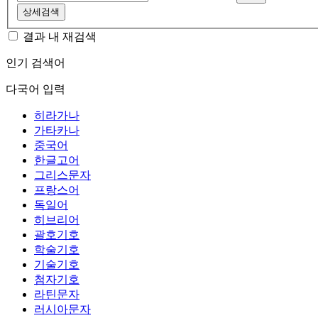
상세검색
결과 내 재검색
인기 검색어
다국어 입력
히라가나
가타카나
중국어
한글고어
그리스문자
프랑스어
독일어
히브리어
괄호기호
학술기호
기술기호
첨자기호
라틴문자
러시아문자