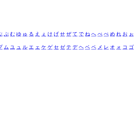
ぶ
ぷ
む
ゆ
ゅ
る
え
ぇ
け
げ
せ
ぜ
て
で
ね
へ
べ
ぺ
め
れ
お
ぉ
プ
ム
ユ
ュ
ル
エ
ェ
ケ
ゲ
セ
ゼ
テ
デ
ヘ
ベ
ペ
メ
レ
オ
ォ
コ
ゴ