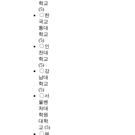
c
i
의
학교
,
할
n
서
n
타
다
h
d
사
(5)
인
수
i
시
e
났
.
o
e
,
한
구
있
v
작
v
다
인
o
e
및
국교
사
는
e
하
i
.
스
l
d
권
회
공
통대
r
여
d
2
타
s
u
유
학
간
학교
s
자
e
.
그
i
c
의
적
인
(5)
i
족
o
차
램
n
a
사
특
공
인
t
성
c
량
이
C
t
의
성
원
천대
y
확
o
시
용
h
i
관
에
이
학교
S
보
n
설
자
a
o
계
서
더
(5)
u
,
t
부
들
n
n
를
이
많
강
p
자
e
문
은
g
,
규
용
이
e
연
n
남대
에
푸
w
w
명
만
요
r
친
t
학교
대
드
o
h
하
족
구
v
화
s
(5)
한
스
n
o
여
도
되
i
적
a
서
이
타
a
l
노
는
고
s
인
r
울벤
용
그
n
e
인
여
있
e
도
e
처대
객
래
d
s
요
학
다
d
시
b
만
밍
학원
M
o
양
생
.
b
조
e
족
을
대학
a
m
병
이
그
y
성
i
도
통
s
교
(5)
e
원
남
필
L
등
n
는
해
a
f
부
마