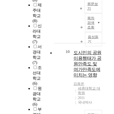
타
텐
d
i
병
소
원문보
제
a
도
났
츠
b
c
원
기
재
r
시
주대
으
로
a
e
환
한
l
건
R
학교
며
생
s
s
자
목차
1
y
설
e
(8)
,
겨
e
f
검색
들
4
C
계
c
신
승
나
d
o
조회
의
개
h
획
e
라대
객
면
o
r
특
시
i
을
n
학교
문
서
n
음성듣
c
성
․
l
발
t
(7)
의
,
기
t
h
에
군
d
표
l
서
답
음
h
i
맞
지
h
하
y
10
변
식
경대
도시민의 공원
e
l
게
역
o
였
,
태
사
학교
q
이용행태가 공
d
부
의
o
다
w
도
진
(7)
u
r
원만족도 및
분
2
d
.
i
에
을
조
e
e
여가만족도에
적
4
E
현
t
대
S
s
선대
n
으
미치는 영향
개
d
재
h
한
N
t
학교
'
로
지
u
까
t
급
S
i
(6)
s
김용운
수
역
c
지
h
행
에
o
원
h
세종대학교 대
정
아
a
계
e
간
공
n
학원
e
광대
,
동
t
속
d
선
유
2011
n
a
학교
적
센
i
되
e
국내박사
이
하
a
l
(6)
용
터
o
고
v
용
는
i
t
부
하
초
n
있
e
객
새
r
h