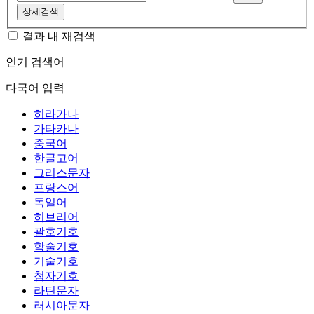
상세검색
결과 내 재검색
인기 검색어
다국어 입력
히라가나
가타카나
중국어
한글고어
그리스문자
프랑스어
독일어
히브리어
괄호기호
학술기호
기술기호
첨자기호
라틴문자
러시아문자