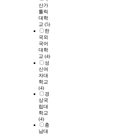
자
요
i
의
g
6
서
n
u
산가
케
학
공
m
수
r
4
자
a
n
톨릭
팅
생
간
,
준
e
.
신
r
a
대학
전
보
을
E
으
s
5
의
e
n
략
교
(5)
다
통
u
로
t
5
경
a
d
의
한
미
해
n
변
r
점
험
s
e
기
국외
세
서
-
화
u
으
을
.
n
초
하
얻
국어
M
해
c
로
타
T
t
자
게
는
대학
왔
t
모
인
h
e
료
높
도
교
(4)
으
u
든
과
e
r
를
게
시
나
r
성
유
나
f
t
도
나
민
,
e
신여
형
누
o
a
출
타
의
T
최
d
자대
의
며
l
i
하
났
여
h
근
a
학교
이
,
l
n
기
고
가
e
사
n
(4)
용
이
o
m
위
초
만
p
회
d
경
객
는
w
e
한
등
족
u
적
n
들
외
상국
i
n
목
학
도
r
여
e
이
식
립대
n
t
적
생
를
p
건
w
대
산
g
학교
,
하
이
연
o
의
v
체
업
s
(4)
t
에
중
구
s
변
i
적
에
a
충
o
시
학
하
e
화
d
으
새
r
남대
l
도
생
려
o
와
e