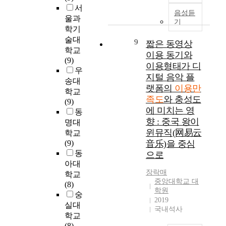
감
b
,
의
이
e
서
e
S
에
음성듣
e
일
만
활
s
n
울과
h
어
기
h
산
족
발
.
s
학기
e
떤
a
,
도
하
T
i
술대
t
9
영
짧은 동영상
v
중
는
게
h
v
학교
h
향
이용 동기와
i
동
1
이
e
e
(9)
가
을
o
,
이용형태가 디
0
루
s
C
우
제
미
r
평
지털 음악 플
0
어
t
h
안
송대
치
촌
점
지
랫폼의
이용만
u
i
한
학교
는
,
기
고
d
족도
와 충성도
l
소
(9)
지
L
산
준
일
y
d
에 미치는 영
비
동
를
e
본
으
상
w
W
향 : 중국 왕이
가
명대
고
e
등
로
소
a
e
치
윈뮤직(网易云
학교
찰
,
서
5
재
s
l
이
(9)
音乐)을 중심
하
k
울
6
인
c
f
론
동
기
으로
y
근
.
음
o
a
모
위
아대
u
교
7
식
n
r
형
장락매
해
학교
n
5
8
이
d
e
을
중앙대학교 대
경
(8)
g
개
점
다
u
S
학원
노
상
숭
-
의
으
양
c
e
2019
인
북
실대
Y
1
로
한
t
국내석사
r
요
도
학교
i
기
나
콘
e
v
양
에
(8)
E
신