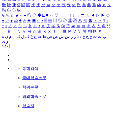
㎒
㎓
㎔
Ω
㏀
㏁
㎊
㎋
㎌
㏖
㏅
㎭
㎮
㎯
㏛
㎩
㎪
㎫
㎬
㏝
㏐
㏓
㏃
㏉
㏜
㏆
§
※
☆
★
○
●
◎
◇
◆
□
■
△
▽
→
←
↑
↓
↔
〓
◁
◀
▷
▶
♤
♠
♡
♥
♧
♣
⊙
◈
▣
◐
◑
▒
▤
▥
▨
▧
▦
▩
♨
☏
☎
☜
☞
¶
†
‡
↕
↗
↙
↖
↘
♭
♩
♪
♬
㉿
㈜
№
㏇
™
㏂
㏘
℡
＃
＆
＊
＠
ª
º
ⅰ
ⅱ
ⅲ
ⅳ
ⅴ
ⅵ
ⅶ
ⅷ
ⅸ
ⅹ
Ⅰ
Ⅱ
Ⅲ
Ⅳ
Ⅴ
Ⅵ
Ⅶ
Ⅷ
Ⅸ
Ⅹ
ا
ب
ت
ث
ج
ح
خ
د
ذ
ر
ز
س
ش
ص
ض
ط
ظ
ع
غ
ف
ق
ک
ل
م
ن
ه
و
ی
닫기
통합검색
국내학술논문
학위논문
해외학술논문
학술지