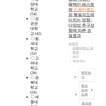
선
r
앙대
혜택이 레스토
T
에
w
학교
랑
이용만족도
h
대
h
(54)
와 행동의도에
e
해
i
성
미치는 영향 :
R
시
c
균관
다양성 추구성
e
민
h
대학
향에 따른 조
l
들
h
교
(42)
a
절효과
이
a
동
t
가
s
국대
정하진
i
지
q
경희대학교 대
학교
o
고
u
학원
(32)
n
있
a
2025
고
s
는
n
국내석사
려대
h
이
t
학교
i
용
i
(28)
p
원문보
시
t
기
경
s
만
a
b
북대
족
소
t
목차
e
학교
도
셜
i
검색
t
(24)
와
네
v
조회
w
세
개
트
e
e
종대
편
워
l
음성듣
e