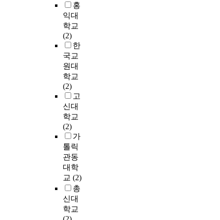
한
해
e
커
t
홍
객
스
a
f
로
반
외
s
뮤
t
익대
들
토
n
a
이
면
많
,
니
i
은
랑
학교
d
r
용
중
은
p
티
n
5
이
(2)
u
e
하
학
국
a
의
g
2
용
한
s
l
여
생
가
r
활
m
.
만
국교
a
a
2
은
에
e
성
o
8
족
g
원대
w
0
또
서
n
화
r
점
도
e
학교
i
0
래
도
t
등
e
과
와
o
(2)
n
9
집
지
i
도
a
5
행
n
고
J
년
단
역
n
시
n
2
동
l
a
신대
8
이
주
g
개
d
.
의
i
n
학교
월
나
민
e
발
m
6
도
b
.
(2)
1
교
의
f
의
o
점
간
r
2
가
일
사
삶
f
경
r
의
의
a
0
톨릭
부
와
을
i
향
e
만
관
r
0
관동
터
의
향
c
이
a
족
계
i
4
2
대학
관
상
a
변
c
도
와
e
.
0
교
(2)
계
시
c
화
c
를
다
s
0
총
형
키
y
하
l
보
양
.
T
9
성
기
신대
a
고
a
여
성
T
h
년
에
위
학교
n
있
i
노
추
h
i
9
영
하
(2)
d
으
m