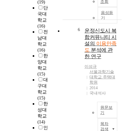
(19)
조회
i
점
체
p
c
단
o
을
로
u
a
음성듣
국대
n
근
자
r
l
기
학교
a
거
리
p
c
(16)
b
로
잡
o
h
6
운정신도시 복
전
o
개
았
s
i
합커뮤니티 시
남대
u
선
으
e
l
설의
이용만족
학교
t
방
며
o
d
도
분석에 관
(16)
c
안
,
f
r
한
한 연구
h
을
그
t
e
양대
i
제
중
h
n
이성규
l
학교
시
에
i
.
서울과학기술
d
(15)
함
서
s
C
대학교 주택대
e
대
에
도
s
u
학원
d
구대
그
인
t
r
2014
u
학교
목
스
u
국내석사
r
c
(15)
적
타
d
e
a
한
이
그
y
n
원문보
t
성대
있
램
i
t
기
i
다
은
학교
s
l
o
국
.
젊
(14)
t
y
목차
n
내
본
은
인
o
,
검색