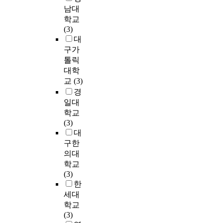
o
주
c
해
로
r
y
소
남대
사
간
n
민
e
간
자
y
a
에
학교
환
적
g
자
d
선
기
u
n
서
(3)
경
으
u
치
.
과
표
s
d
진
대
요
로
s
욕
A
지
현
e
s
료
구가
인
쉽
e
구
s
선
의
r
o
를
과
게
톨릭
r
의
a
의
수
s
o
받
또
접
대학
’
증
p
이
단
:
n
고
래
근
교
(3)
s
가
a
용
,
1
a
있
환
할
s
등
r
경
객
식
)
c
는
경
수
a
도
t
일대
들
사
T
c
6
요
있
t
시
o
학교
은
경
h
o
0
인
는
i
개
f
(3)
6
험
i
r
세
에
공
s
발
t
대
3
의
s
d
이
서
원
f
의
h
구한
.
풍
s
i
상
영
으
a
목
e
2
부
의대
t
n
의
향
로
c
적
s
점
함
학교
u
g
입
을
운
t
및
n
과
,
(3)
d
t
원
받
동
i
요
a
6
사
한
y
o
환
는
,
o
소
c
4
회
a
세대
a
자
것
휴
n
가
k
.
적
n
학교
r
4
으
식
o
변
c
0
유
a
(3)
t
7
로
,
n
화
u
점
대