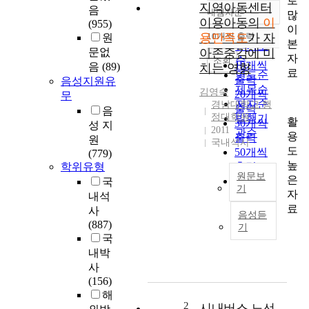
로
지역아동센터
음
내림차순
많
정확도
이용아동의
이
(955)
이
순
용만족도
10개씩 출력
가 자
원
내림차순
본
인기도
문없
아존중감에 미
자
순
조회
10개씩
음
(89)
치는 영향
료
연도순
출력
음성지원유
제목순
김영숙
20개씩
무
저자순
경남대학교 행
출력
음
정대학원
발행기
활
30개씩
성 지
2011
관순
용
출력
원
국내석사
도
50개씩
(779)
높
학위유형
출력
원문보
은
100개씩
국
기
자
출력
내석
T
료
사
음성듣
h
(887)
기
i
국
s
내박
s
사
t
(156)
u
해
d
2
시내버스 노선