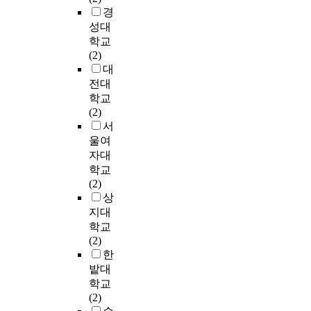
선
구
e
s
월
향
여
경
p
나
e
개
성
g
s
3
을
도
성대
a
기
d
편
향
i
t
0
받
심
학교
r
능
b
에
을
r
u
일
고
내
(2)
e
에
e
따
조
l
d
까
있
혹
대
n
의
c
른
절
s
y
지
는
은
t
한
a
전대
이
변
a
i
자
것
인
i
용
u
학교
용
수
n
s
기
으
근
n
도
s
(2)
객
로
d
t
기
로
에
g
분
e
서
들
적
c
o
입
본
공
b
리
t
울여
의
용
l
g
식
다
원
e
,
h
자대
인
해
a
r
과
.
과
h
규
e
지
연
학교
s
a
면
지
녹
a
격
y
도
구
(2)
s
s
담
역
지
v
화
c
부
모
상
o
p
설
아
공
i
된
a
족
형
지대
f
p
문
동
간
o
필
n
과
과
h
학교
e
방
센
을
r
지
p
안
가
u
(2)
r
법
터
배
s
의
r
내
설
m
한
s
으
이
치
o
대
o
체
을
a
밭대
o
로
용
하
f
량
v
계
설
n
n
학교
자
기
여
w
공
i
의
정
i
a
(2)
료
간
개
o
급
d
준
하
t
l