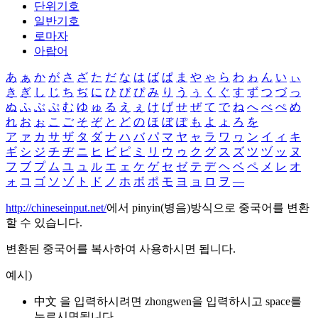
단위기호
일반기호
로마자
아랍어
あ
ぁ
か
が
さ
ざ
た
だ
な
は
ば
ぱ
ま
や
ゃ
ら
わ
ゎ
ん
い
ぃ
き
ぎ
し
じ
ち
ぢ
に
ひ
び
ぴ
み
り
う
ぅ
く
ぐ
す
ず
つ
づ
っ
ぬ
ふ
ぶ
ぷ
む
ゆ
ゅ
る
え
ぇ
け
げ
せ
ぜ
て
で
ね
へ
べ
ぺ
め
れ
お
ぉ
こ
ご
そ
ぞ
と
ど
の
ほ
ぼ
ぽ
も
よ
ょ
ろ
を
ア
ァ
カ
サ
ザ
タ
ダ
ナ
ハ
バ
パ
マ
ヤ
ャ
ラ
ワ
ヮ
ン
イ
ィ
キ
ギ
シ
ジ
チ
ヂ
ニ
ヒ
ビ
ピ
ミ
リ
ウ
ゥ
ク
グ
ス
ズ
ツ
ヅ
ッ
ヌ
フ
ブ
プ
ム
ユ
ュ
ル
エ
ェ
ケ
ゲ
セ
ゼ
テ
デ
ヘ
ベ
ペ
メ
レ
オ
ォ
コ
ゴ
ソ
ゾ
ト
ド
ノ
ホ
ボ
ポ
モ
ヨ
ョ
ロ
ヲ
―
http://chineseinput.net/
에서 pinyin(병음)방식으로 중국어를 변환
할 수 있습니다.
변환된 중국어를 복사하여 사용하시면 됩니다.
예시)
中文 을 입력하시려면
zhongwen
을 입력하시고 space를
누르시면됩니다.