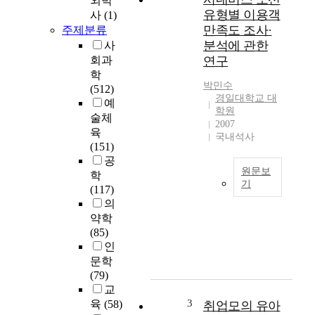
외박
y
유형별 이용객
사
(1)
i
만족도 조사·
주제분류
s
분석에 관한
사
t
회과
연구
o
학
u
박민수
(512)
n
경일대학교 대
예
d
학원
술체
e
2007
육
r
국내석사
(151)
s
공
t
원문보
학
a
기
(117)
n
본
의
d
연
약학
t
구
(85)
h
는
인
e
대
문학
r
구
(79)
e
광
교
a
역
3
l
육
(58)
취업모의 유아
시