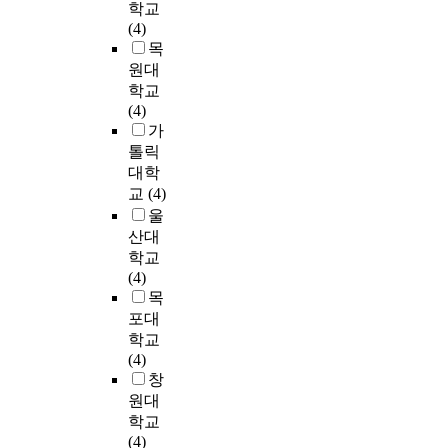
로
로
e
i
학교
되
보
는
f
소
o
만
운
t
n
(4)
었
다
데
t
득
c
족
패
h
k
목
다
물
이
h
수
o
하
러
e
b
원대
.
리
목
i
준
n
는
다
r
e
학교
조
적
적
s
향
t
것
임
e
t
(4)
사
환
이
s
상
e
으
을
s
w
가
대
경
있
t
에
n
로
제
u
e
톨릭
상
요
다
u
따
t
나
시
l
e
은
대학
인
.
d
른
t
타
하
t
n
서
교
(4)
과
특
y
정
y
나
고
s
c
울
울
프
히
w
주
p
차
있
a
h
과
로
,
산대
a
지
e
량
다
n
i
경
그
도
학교
s
속
s
시
.
d
l
기
램
시
(4)
t
시
s
설
t
d
지
환
민
목
o
간
u
에
본
h
r
역
경
을
포대
i
확
c
대
연
e
e
에
요
위
학교
n
대
h
한
구
c
n
소
인
한
(4)
v
,
a
서
는
h
'
재
에
공
창
e
증
s
비
선
a
s
하
영
간
s
가
s
원대
스
행
r
g
고
향
은
t
하
h
학교
수
연
a
u
있
을
도
i
는
o
(4)
준
구
c
a