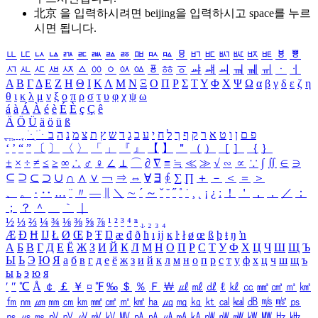
北京 을 입력하시려면
beijing
을 입력하시고 space를 누르
시면 됩니다.
ㅥ
ㅦ
ㅧ
ㅨ
ㅩ
ㅪ
ㅫ
ㅬ
ㅭ
ㅮ
ㅯ
ㅰ
ㅱ
ㅲ
ㅳ
ㅴ
ㅵ
ㅶ
ㅷ
ㅸ
ㅹ
ㅺ
ㅻ
ㅼ
ㅽ
ㅾ
ㅿ
ㆀ
ㆁ
ㆂ
ㆃ
ㆄ
ㆅ
ㆆ
ㆇ
ㆈ
ㆉ
ㆊ
ㆋ
ㆌ
ㆍ
ㆎ
Α
Β
Γ
Δ
Ε
Ζ
Η
Θ
Ι
Κ
Λ
Μ
Ν
Ξ
Ο
Π
Ρ
Σ
Τ
Υ
Φ
Χ
Ψ
Ω
α
β
γ
δ
ε
ζ
η
θ
ι
κ
λ
μ
ν
ξ
ο
π
ρ
σ
τ
υ
φ
χ
ψ
ω
á
à
Á
À
é
è
É
È
ç
Ç
ê
Ä
Ö
Ü
ä
ö
ü
ß
ְ
ֳ
ֲ
ֱ
ָ
ַ
ֵ
ֶ
ִ
ֹ
ּ
ֻ
ׂ
ׁ
ּ
ב
ה
נ
מ
צ
ת
ץ
ש
ד
ג
כ
ע
י
ח
ל
ך
ף
ק
ר
א
ט
ו
ן
ם
פ
‘
’
“
”
〔
〕
〈
〉
「
」
『
』
【
】
＂
（
）
［
］
｛
｝
±
×
÷
≠
≤
≥
∞
∴
♂
♀
∠
⊥
⌒
∂
∇
≡
≒
≪
≫
√
∽
∝
∵
∫
∬
∈
∋
⊆
⊇
⊂
⊃
∪
∩
∧
∨
￢
⇒
⇔
∀
∃
∮
∑
∏
＋
－
＜
＝
＞
、
。
·
‥
…
¨
〃
―
∥
＼
∼
´
～
ˇ
˘
˝
˚
˙
¸
˛
¡
¿
ː
！
＇
，
．
／
：
；
？
＾
＿
｀
｜
½
⅓
⅔
¼
¾
⅛
⅜
⅝
⅞
¹
²
³
⁴
ⁿ
₁
₂
₃
₄
Æ
Ð
Ħ
Ĳ
Ł
Ø
Œ
Þ
Ŧ
Ŋ
æ
đ
ð
ħ
ı
ĳ
ĸ
ŀ
ł
ø
œ
ß
þ
ŧ
ŋ
ŉ
А
Б
В
Г
Д
Е
Ё
Ж
З
И
Й
К
Л
М
Н
О
П
Р
С
Т
У
Ф
Х
Ц
Ч
Ш
Щ
Ъ
Ы
Ь
Э
Ю
Я
а
б
в
г
д
е
ё
ж
з
и
й
к
л
м
н
о
п
р
с
т
у
ф
х
ц
ч
ш
щ
ъ
ы
ь
э
ю
я
′
″
℃
Å
￠
￡
￥
¤
℉
‰
＄
％
Ｆ
￦
㎕
㎖
㎗
ℓ
㎘
㏄
㎣
㎤
㎥
㎦
㎙
㎚
㎛
㎜
㎝
㎞
㎟
㎠
㎡
㎢
㏊
㎍
㎎
㎏
㏏
㎈
㎉
㏈
㎧
㎨
㎰
㎱
㎲
㎳
㎴
㎵
㎶
㎷
㎸
㎹
㎀
㎁
㎂
㎃
㎄
㎺
㎻
㎽
㎾
㎿
㎐
㎑