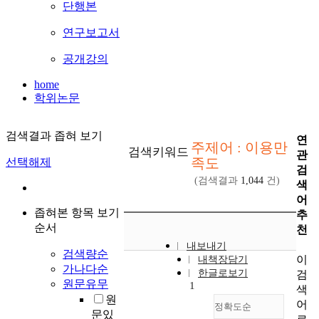
단행본
연구보고서
공개강의
home
학위논문
검색결과 좁혀 보기
연
주제어 : 이용만
검색키워드
관
족도
선택해제
검
(검색결과
1,044
건)
색
어
좁혀본 항목 보기
추
순서
천
내보내기
검색량순
이
내책장담기
가나다순
한글로보기
검
원문유무
1
색
원
어
정확도순
문있