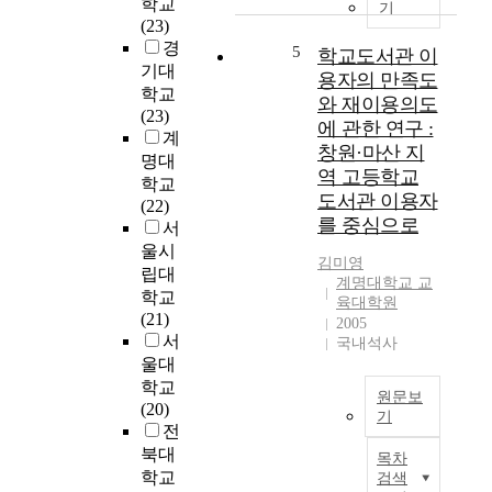
학교
노
크
y
기
n
(23)
선
서
i
w
경
의
비
5
n
학교도서관 이
o
운
스
기대
c
용자의 만족도
r
행
(
학교
r
와 재이용의도
k
특
S
(23)
e
에 관한 연구 :
i
성
N
계
a
창원·마산 지
n
을
S
명대
s
역 고등학교
g
분
)
학교
e
m
도서관 이용자
석
는
(22)
d
o
를 중심으로
하
현
서
b
m
고
대
y
울시
'
김미영
,
인
d
립대
계명대학교 교
s
이
들
e
학교
육대학원
s
에
의
m
(21)
2005
a
따
중
a
서
국내석사
t
라
요
n
울대
i
도
한
d
학교
s
원문보
출
일
f
(20)
f
기
되
상
o
전
a
는
의
T
r
북대
목차
c
문
매
h
l
학교
검색
t
제
개
e
o