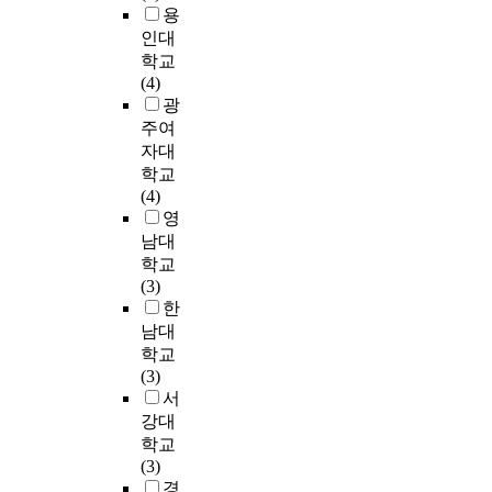
는
더
시
g
주
r
용
은
를
t
r
시
받
에
a
택
t
인대
향
바
e
d
립
는
서
t
소
v
학교
상
탕
r
i
노
것
생
e
비
i
(4)
된
으
i
a
인
으
활
t
자
d
광
것
로
s
n
요
로
하
h
의
e
으
푸
주여
t
s
양
나
고
e
N
o
로
드
자대
i
a
병
타
있
r
E
a
나
스
c
학교
n
원
났
는
e
E
r
타
타
s
(4)
d
2
으
많
l
D
e
났
그
o
영
l
개
나
은
a
S
b
다
래
f
남대
o
소
중
거
t
요
e
.
밍
s
c
학교
와
학
주
i
소
i
3
의
c
a
(3)
민
생
자
o
,
n
.
지
h
l
한
간
은
들
n
여
g
안
각
o
c
남대
노
초
이
s
유
i
내
된
o
o
학교
인
등
시
h
시
n
체
혜
l
m
(3)
요
학
간
i
간
t
계
택
l
m
서
양
생
적
p
의
r
부
의
i
u
강대
병
에
으
s
증
o
문
요
b
n
원
학교
비
로
a
가
d
에
인
r
i
3
(3)
해
나
m
,
u
대
으
a
t
개
경
교
공