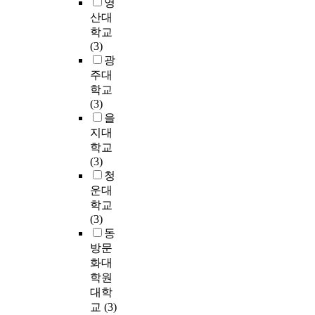
l
영
i
2
나
놀
c
하
l
의
,
y
c
산대
명
타
이
h
고
t
만
특
z
l
학교
을
났
,
i
있
u
족
별
e
e
(3)
대
다
경
l
으
r
도
한
d
1
광
상
.
관
d
나
e
를
추
u
6
주대
으
이
등
e
지
,
보
억
s
o
학교
로
는
의
d
역
s
인
,
e
f
(3)
하
저
다
u
성
h
데
정
r
r
을
였
학
양
c
을
o
비
보
s
e
다
지대
년
한
a
바
r
해
공
'
v
.
학교
일
목
t
탕
t
,
유
r
i
구
(3)
수
적
i
으
v
급
를
e
s
조
청
록
으
o
로
i
행
독
c
e
화
운대
흥
로
n
한
d
간
립
o
d
된
학교
미
제
i
지
e
선
변
g
C
설
(3)
유
공
n
속
o
과
수
n
h
문
동
발
되
s
가
s
순
로
i
i
지
요
어
방문
t
능
a
환
설
t
l
를
인
야
화대
i
한
r
선
정
i
d
연
에
한
학원
t
개
e
의
하
o
w
구
민
다
대학
u
발
g
이
고
n
e
도
감
.
t
,
e
교
(3)
용
레
s
l
구