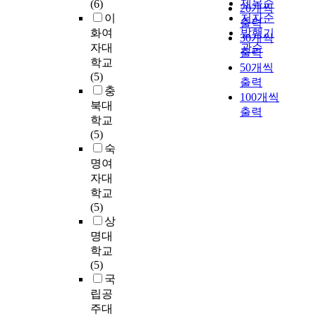
c
새
n
제목순
(6)
4
a
d
20개씩
o
는
으
위
h
로
i
이
저자순
2
g
g
r
출력
입
로
한
o
운
c
화여
발행기
.
r
r
l
30개씩
원
조
공
o
과
a
자대
관순
6
a
a
o
출력
환
사
간
l
제
t
점
m
학교
d
c
50개씩
자
분
이
o
를
i
으
m
(5)
e
a
의
출력
석
부
f
가
o
로
i
충
s
l
선
100개씩
한
족
C
져
n
유
n
북대
t
c
택
출력
결
하
h
오
t
형
g
u
학교
h
요
과
여
o
고
e
별
)
d
(5)
i
인
를
도
n
있
c
만
’
e
숙
l
과
요
시
b
다
h
족
이
n
명여
d
병
약
민
u
.
n
도
일
t
r
자대
원
하
들
k
이
o
의
반
s
e
학교
이
면
이
N
러
l
차
적
o
n
(5)
용
다
휴
a
한
o
이
인
f
,
상
만
음
식
t
주
g
가
사
6
t
명대
족
과
과
i
택
y
심
회
h
o
학교
도
같
여
o
공
,
한
현
i
p
(5)
,
다
가
n
급
o
것
상
g
r
국
재
.
활
a
확
n
으
이
h
o
이
립공
첫
동
l
대
l
로
되
s
v
용
주대
째
을
U
에
i
나
었