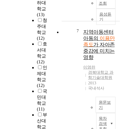
a
도
연
세
하대
i
t
조회
l
시
구
대
n
학교
h
i
및
를
를
v
(13)
음성듣
e
n
산
수
중
기
e
청
l
s
업
행
심
s
주대
o
t
화
7
하
으
지역아동센터
t
c
학교
i
성
면
로
i
아동의
이용만
a
(12)
t
장
서
대
g
l
호
족도
가 자아존
u
과
도
표
a
c
서대
중감에 미치는
t
정
출
적
t
h
학교
영향
i
에
된
인
e
i
(12)
o
서
구
이
a
l
인
이영란
n
인
체
미
s
d
경북대학교 과
제대
a
구
적
지
e
학기술대학원
r
학교
n
증
인
기
2013
r
e
(12)
d
가
국내석사
결
반
v
n
국
p
와
과
S
i
c
민대
a
주
를
N
c
e
원문보
학교
r
택
요
S
e
n
기
(11)
e
공
약
가
q
t
부
본
n
급
·
되
u
e
목차
산대
연
t
부
정
었
a
검색
r
구
학교
i
족
리
다
조회