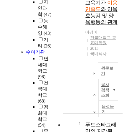
i
자
교육기관
이용
대
t
연과
만족도
와 양육
중
y
학
(47)
효능감 및 양
교
o
농
육행동의 관계
통
f
수해
정
l
이경이
양
(43)
책
o
전북대학교 교
기
에
c
육대학원
타
(26)
서
a
2013
수여기관
큰
국내석사
l
연
변
c
세대
화
h
원문보
를
학교
i
기
보
(96)
l
A
인
건
d
목차
B
시
국대
r
검색
S
내
학교
e
조회
T
버
(68)
n
R
스
경
음성듣
c
A
의
기
희대
e
C
개
n
학교
T
4
편
푸드스타그래
t
(54)
노
밍의 지각된
e
중