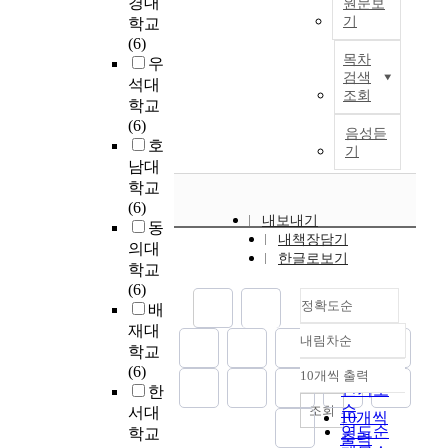
경대
고
원문보
등
D
는
l
의
로
e
y
기
학교
,
학
e
신
o
만
운
s
d
(6)
시
교
우
p
도
p
족
행
f
e
목차
우
립
4
리
a
시
m
도
동
r
검색
v
노
석대
학
나
r
건
e
는
양
조회
o
e
인
학교
년
라
t
설
n
6
식
m
l
요
(6)
부
의
m
과
t
음성듣
2
인
3
o
양
호
터
도
e
도
o
기
.
‘
8
p
병
남대
중
심
n
시
f
8
푸
8
m
원
학교
학
공
t
화
i
점
드
f
e
과
(6)
교
간
T
는
n
,
스
i
n
내보내기
민
동
3
내
h
우
t
순
타
r
t
내책장담기
간
학
에
의대
e
리
e
환
그
s
한글로보기
t
노
년
는
학교
G
나
r
선
래
t
o
인
까
도
(6)
r
라
n
이
밍
a
p
요
정확도순
지
시
배
a
커
e
용
(
n
r
양
2
민
재대
d
뮤
t
객
F
d
o
내림차순
병
정확도
7
의
학교
u
니
c
의
o
s
t
원
4
여
순
(6)
a
티
o
만
o
10개씩 출력
e
e
내림차순
을
명
가
인기도
한
t
시
m
족
d
c
c
이
을
생
순
조회
e
설
m
서대
도
s
10개씩
o
t
용
대
활
연도순
S
에
u
학교
는
t
n
출력
f
하
상
을