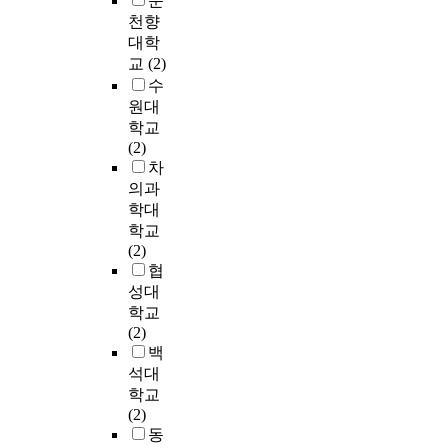
순
를
은
발
r
,
e
비
고
i
,
천향
수
5
하
k
최
a
가
이
e
f
대학
집
년
였
i
소
l
다
를
s
a
교
(2)
하
이
다
n
한
i
소
실
s
m
였
수
상
.
g
의
t
미
증
t
i
다
원대
이
도
m
커
t
흡
적
u
l
.
학교
가
시
o
뮤
l
한
으
d
i
분
(2)
장
의
t
니
e
것
로
e
a
석
차
많
개
h
티
r
으
분
n
l
방
았
방
의과
e
시
e
로
석
t
,
법
으
공
학대
r
설
s
나
하
s
s
은
며
간
학교
s
의
t
타
고
s
c
S
초
(
(2)
.
개
f
났
자
h
h
P
등
O
협
별
o
다
검
o
o
S
학
p
성대
T
공
r
.
증
w
o
S
교
e
h
급
a
학교
4
을
e
l
1
부
n
e
,
l
(2)
.
실
d
-
4
터
s
e
공
i
백
운
시
r
r
.
중
p
s
급
t
석대
행
하
e
e
0
학
a
t
자
t
학교
실
였
l
l
을
교
c
a
위
l
(2)
태
다
a
a
사
까
e
b
주
e
동
부
.
t
t
용
지
)