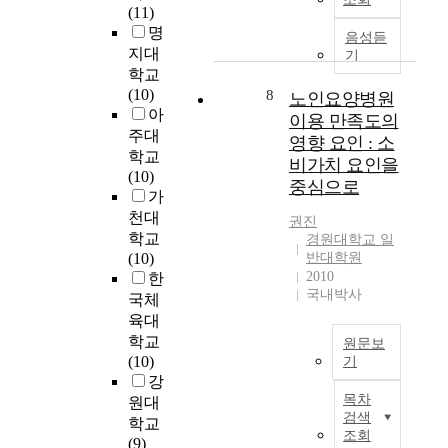
l
s
는
(11)
n
현
하
.
i
a
지
명
g
상
음성듣
면
인
t
r
역
지대
e
에
기
다
스
y
e
아
학교
f
따
음
타
o
r
동
(10)
8
f
른
노인요양병원
과
그
f
e
센
아
i
주
이용 만족도의
같
램
h
c
터
주대
c
택
다
에
영향 요인 : 소
i
o
이
a
난
학교
.
서
g
비가치 요인을
g
용
c
을
(10)
1
이
h
n
중심으로
아
y
해
가
.
미
s
i
동
a
소
천대
운
지
c
권진
z
의
n
하
학교
전
를
경원대학교 일
h
e
이
d
기
(10)
반대학원
기
통
o
d
용
p
위
2010
한
사
한
o
a
만
국내박사
a
해
국체
부
커
l
s
족
r
1
문
뮤
육대
l
C
도
e
9
에
니
학교
i
o
원문보
가
n
8
대
케
(10)
b
기
m
자
t
9
한
이
강
r
p
이
아
i
년
이
션
목차
a
원대
r
연
존
n
분
검색
용
소
r
학교
e
구
중
g
당
조회
객
통
i
(9)
h
는