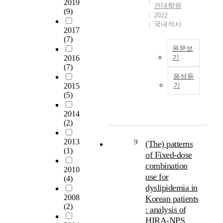
i
에
e
2019
는
상
a
a
건대학원
t
(9)
따
d
실
자
d
n
2022
s
르
i
사
는
국내석사
i
a
2017
i
면
n
용
우
l
l
(7)
m
낮
t
데
리
y
y
원문보
p
은
h
이
나
i
z
2016
기
r
혈
e
터
라
n
e
(7)
o
인
청
N
를
의
c
t
음성듣
v
류
콜
O
활
질
r
h
2015
기
e
는
레
V
용
병
e
e
(5)
m
산
스
A
한
발
a
r
e
업
테
c
연
생
2014
s
e
n
발
롤
l
구
(2)
양
i
l
t
전
수
a
가
상
n
a
a
에
치
s
2013
9
더
(The) patterns
및
g
t
c
따
(1)
는
s
적
의
of Fixed-dose
p
i
c
른
자
i
합
료
r
o
combination
2010
o
풍
살
f
하
환
e
n
use for
(4)
r
요
행
i
다
경
v
s
dyslipidemia in
d
로
위
c
고
등
a
h
2008
Korean patients
i
운
의
a
볼
을
l
i
(2)
: analysis of
n
삶
사
t
수
고
e
p
HIRA-NPS
g
과
망
i
있
려