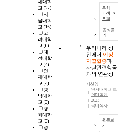
세대학
가
본
교
(22)
목차
능
연
검색
서
성
구
조회
울대학
이
는
교
(16)
높
이
음성듣
고
아
상
기
려대학
지
지
고
교
(6)
질
3
우리나라 성
있
혈
대
인에서
이상
으
증
전대학
지질혈증
과
나
군
교
(4)
자살관련행동
가
과
인
과의 연관성
장
정
제대학
널
상
교
(4)
지선영
리
군
영
연세대학교 보
사
을
건대학원
남대학
용
구
2023
교
(3)
하
분
국내석사
경
는
하
희대학
s
여
원문보
교
(3)
t
한
기
성
a
국