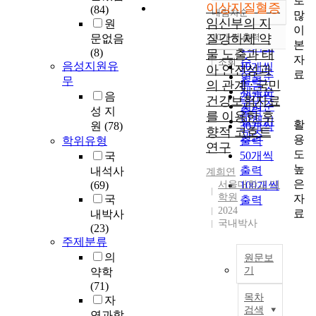
로
이상지질혈증
(84)
내림차순
많
정확도
임신부의 지
원
이
순
질강하제 약
10개씩 출력
문없음
내림차순
본
인기도
(8)
물 노출과 태
자
순
조회
음성지원유
10개씩
아 안전성과
료
연도순
무
출력
의 관계 : 국민
제목순
음
20개씩
건강보험자료
저자순
성 지
출력
를 이용한 후
발행기
활
원
(78)
30개씩
향적 코호트
관순
용
학위유형
출력
연구
도
50개씩
국
높
출력
내석사
계희연
은
(69)
서울대학교 대
100개씩
학원
자
국
출력
2024
료
내박사
국내박사
(23)
주제분류
의
원문보
기
약학
(71)
서
목차
자
론
검색
연과학