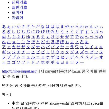
단위기호
일반기호
로마자
아랍어
あ
ぁ
か
が
さ
ざ
た
だ
な
は
ば
ぱ
ま
や
ゃ
ら
わ
ゎ
ん
い
ぃ
き
ぎ
し
じ
ち
ぢ
に
ひ
び
ぴ
み
り
う
ぅ
く
ぐ
す
ず
つ
づ
っ
ぬ
ふ
ぶ
ぷ
む
ゆ
ゅ
る
え
ぇ
け
げ
せ
ぜ
て
で
ね
へ
べ
ぺ
め
れ
お
ぉ
こ
ご
そ
ぞ
と
ど
の
ほ
ぼ
ぽ
も
よ
ょ
ろ
を
ア
ァ
カ
サ
ザ
タ
ダ
ナ
ハ
バ
パ
マ
ヤ
ャ
ラ
ワ
ヮ
ン
イ
ィ
キ
ギ
シ
ジ
チ
ヂ
ニ
ヒ
ビ
ピ
ミ
リ
ウ
ゥ
ク
グ
ス
ズ
ツ
ヅ
ッ
ヌ
フ
ブ
プ
ム
ユ
ュ
ル
エ
ェ
ケ
ゲ
セ
ゼ
テ
デ
ヘ
ベ
ペ
メ
レ
オ
ォ
コ
ゴ
ソ
ゾ
ト
ド
ノ
ホ
ボ
ポ
モ
ヨ
ョ
ロ
ヲ
―
http://chineseinput.net/
에서 pinyin(병음)방식으로 중국어를 변환
할 수 있습니다.
변환된 중국어를 복사하여 사용하시면 됩니다.
예시)
中文 을 입력하시려면
zhongwen
을 입력하시고 space를
누르시면됩니다.