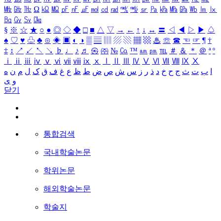
㎒
㎓
㎔
Ω
㏀
㏁
㎊
㎋
㎌
㏖
㏅
㎭
㎮
㎯
㏛
㎩
㎪
㎫
㎬
㏝
㏐
㏓
㏃
㏉
㏜
㏆
§
※
☆
★
○
●
◎
◇
◆
□
■
△
▽
→
←
↑
↓
↔
〓
◁
◀
▷
▶
♤
♠
♡
♥
♧
♣
⊙
◈
▣
◐
◑
▒
▤
▥
▨
▧
▦
▩
♨
☏
☎
☜
☞
¶
†
‡
↕
↗
↙
↖
↘
♭
♩
♪
♬
㉿
㈜
№
㏇
™
㏂
㏘
℡
＃
＆
＊
＠
ª
º
ⅰ
ⅱ
ⅲ
ⅳ
ⅴ
ⅵ
ⅶ
ⅷ
ⅸ
ⅹ
Ⅰ
Ⅱ
Ⅲ
Ⅳ
Ⅴ
Ⅵ
Ⅶ
Ⅷ
Ⅸ
Ⅹ
ا
ب
ت
ث
ج
ح
خ
د
ذ
ر
ز
س
ش
ص
ض
ط
ظ
ع
غ
ف
ق
ک
ل
م
ن
ه
و
ی
닫기
통합검색
국내학술논문
학위논문
해외학술논문
학술지