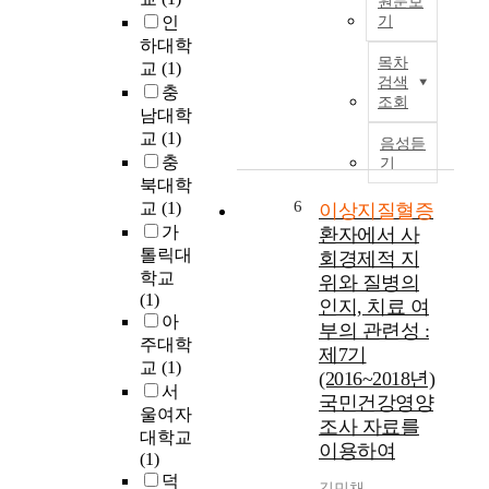
원문보
비
h
부
상
인
기
교
e
의
은
하대학
O
시
r
경
제
목차
교
(1)
b
우
i
우
5
검색
충
j
리
s
윤
기
조회
남대학
e
나
k
리
(
c
교
(1)
라
o
적
2
음성듣
t
가
f
충
인
기
0
i
O
d
북대학
문
1
v
E
e
6
제
교
(1)
이상지질혈증
0
e
C
a
로
년
가
환자에서 사
s
D
t
무
∼
톨릭대
회경제적 지
:
평
h
작
2
학교
위와 질병의
T
균
o
위
0
(1)
인지, 치료 여
h
보
r
배
1
아
부의 관련성 :
i
다
n
정
2
주대학
제7기
s
2
o
임
년
교
(1)
(2016~2018년)
s
.
n
상
)
서
t
국민건강영양
2
-
시
국
울여자
u
배
c
조사 자료를
험
민
대학교
d
높
o
수
이용하여
건
(1)
y
다
m
행
강
덕
a
.
m
김민채