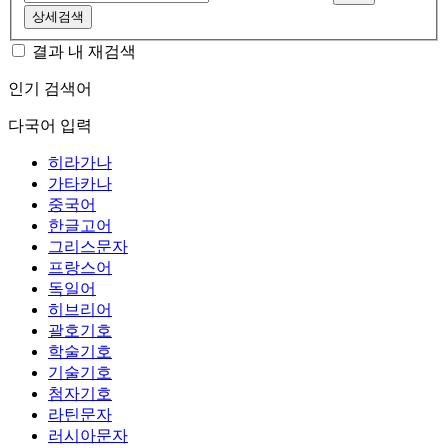
상세검색
결과 내 재검색
인기 검색어
다국어 입력
히라가나
가타카나
중국어
한글고어
그리스문자
프랑스어
독일어
히브리어
괄호기호
학술기호
기술기호
첨자기호
라틴문자
러시아문자