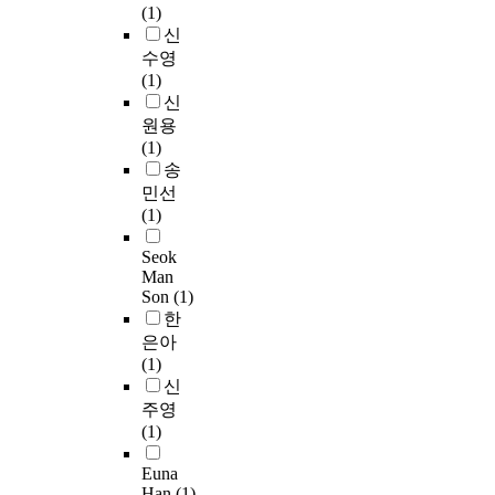
p
0
(1)
료
e
로
대
문
d
t
으
i
1
신
를
r
,
표
지
y
o
로
d
6
활
i
수영
출
적
와
s
o
시
e
년
용
s
(1)
산
인
영
l
t
행
m
부
하
k
신
은
스
양
i
h
한
i
터
여
o
원용
상
타
설
p
e
2
a
2
단
f
(1)
병
틴
문
i
r
0
i
0
면
n
송
내
약
지
d
d
1
n
2
분
o
역
물
민선
,
e
i
7
2
0
석
n
에
로
(1)
검
m
s
년
0
년
(
-
서
는
진
i
e
지
0
까
C
c
Seok
국
스
조
a
a
역
9
지
Man
r
o
제
타
사
t
s
사
Son
(1)
.
5
o
m
질
틴
중
h
e
회
한
T
년
s
m
병
단
일
r
s
건
은아
h
간
s
u
분
일
반
o
a
강
(1)
e
국
s
n
류
제
적
u
m
조
신
f
민
e
i
I
와
특
g
o
사
a
건
주영
c
c
n
스
성
h
n
의
c
강
(1)
t
a
t
타
을
m
g
원
t
영
i
b
e
틴
포
e
c
시
Euna
o
양
o
l
r
복
함
d
h
자
Han
(1)