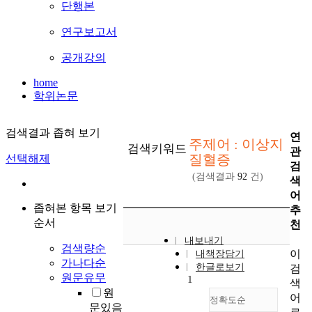
단행본
연구보고서
공개강의
home
학위논문
검색결과 좁혀 보기
연
주제어 : 이상지
검색키워드
관
질혈증
선택해제
검
(검색결과
92
건)
색
어
좁혀본 항목 보기
추
순서
천
내보내기
검색량순
이
내책장담기
가나다순
한글로보기
검
원문유무
1
색
원
어
정확도순
문있음