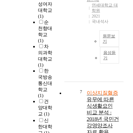
을
영
성여자
i
연세대학교 대
자
u
통
양
대학교
학원
m
살
n
해
조
(1)
2021
s
의
i
임
사
국내석사
순
t
여
c
상
에
천향대
o
러
a
근
서
학교
i
위
b
거
원문보
공
(1)
n
험
l
기
를
개
차
v
요
e
확
된
D
의과학
e
음성듣
인
d
보
제
y
기
s
대학교
중
i
하
3
s
t
(1)
생
s
는
차
l
i
한
물
e
것
년
i
g
국방송
학
a
이
도
p
a
적
s
통신대
불
(
i
t
요
e
학교
가
2
d
7
이상지질혈증
e
인
s
(1)
능
0
e
유무에 따른
h
에
.
건
하
1
m
식생활요인
e
서
U
기
양대학
2
i
비교 분석 :
a
혈
l
때
교
(1)
년
a
l
2018년 국민건
청
t
문
)
신
i
t
콜
r
강영양조사
에
자
s
한대학
h
레
a
충
자료 활용
료
a
교
(1)