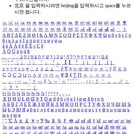
北京 을 입력하시려면
beijing
을 입력하시고 space를 누르
시면 됩니다.
ㅥ
ㅦ
ㅧ
ㅨ
ㅩ
ㅪ
ㅫ
ㅬ
ㅭ
ㅮ
ㅯ
ㅰ
ㅱ
ㅲ
ㅳ
ㅴ
ㅵ
ㅶ
ㅷ
ㅸ
ㅹ
ㅺ
ㅻ
ㅼ
ㅽ
ㅾ
ㅿ
ㆀ
ㆁ
ㆂ
ㆃ
ㆄ
ㆅ
ㆆ
ㆇ
ㆈ
ㆉ
ㆊ
ㆋ
ㆌ
ㆍ
ㆎ
Α
Β
Γ
Δ
Ε
Ζ
Η
Θ
Ι
Κ
Λ
Μ
Ν
Ξ
Ο
Π
Ρ
Σ
Τ
Υ
Φ
Χ
Ψ
Ω
α
β
γ
δ
ε
ζ
η
θ
ι
κ
λ
μ
ν
ξ
ο
π
ρ
σ
τ
υ
φ
χ
ψ
ω
á
à
Á
À
é
è
É
È
ç
Ç
ê
Ä
Ö
Ü
ä
ö
ü
ß
ְ
ֳ
ֲ
ֱ
ָ
ַ
ֵ
ֶ
ִ
ֹ
ּ
ֻ
ׂ
ׁ
ּ
ב
ה
נ
מ
צ
ת
ץ
ש
ד
ג
כ
ע
י
ח
ל
ך
ף
ק
ר
א
ט
ו
ן
ם
פ
‘
’
“
”
〔
〕
〈
〉
「
」
『
』
【
】
＂
（
）
［
］
｛
｝
±
×
÷
≠
≤
≥
∞
∴
♂
♀
∠
⊥
⌒
∂
∇
≡
≒
≪
≫
√
∽
∝
∵
∫
∬
∈
∋
⊆
⊇
⊂
⊃
∪
∩
∧
∨
￢
⇒
⇔
∀
∃
∮
∑
∏
＋
－
＜
＝
＞
、
。
·
‥
…
¨
〃
―
∥
＼
∼
´
～
ˇ
˘
˝
˚
˙
¸
˛
¡
¿
ː
！
＇
，
．
／
：
；
？
＾
＿
｀
｜
½
⅓
⅔
¼
¾
⅛
⅜
⅝
⅞
¹
²
³
⁴
ⁿ
₁
₂
₃
₄
Æ
Ð
Ħ
Ĳ
Ł
Ø
Œ
Þ
Ŧ
Ŋ
æ
đ
ð
ħ
ı
ĳ
ĸ
ŀ
ł
ø
œ
ß
þ
ŧ
ŋ
ŉ
А
Б
В
Г
Д
Е
Ё
Ж
З
И
Й
К
Л
М
Н
О
П
Р
С
Т
У
Ф
Х
Ц
Ч
Ш
Щ
Ъ
Ы
Ь
Э
Ю
Я
а
б
в
г
д
е
ё
ж
з
и
й
к
л
м
н
о
п
р
с
т
у
ф
х
ц
ч
ш
щ
ъ
ы
ь
э
ю
я
′
″
℃
Å
￠
￡
￥
¤
℉
‰
＄
％
Ｆ
￦
㎕
㎖
㎗
ℓ
㎘
㏄
㎣
㎤
㎥
㎦
㎙
㎚
㎛
㎜
㎝
㎞
㎟
㎠
㎡
㎢
㏊
㎍
㎎
㎏
㏏
㎈
㎉
㏈
㎧
㎨
㎰
㎱
㎲
㎳
㎴
㎵
㎶
㎷
㎸
㎹
㎀
㎁
㎂
㎃
㎄
㎺
㎻
㎽
㎾
㎿
㎐
㎑