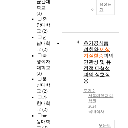
연
균관대
t
인
음성듣
구
i
학교
남
기
배
n
(3)
녀
경
은
중
에
및
임
앙대학
서
목
부
이
교
(2)
적
금
상
전
기
4
지
초가공식품
남대학
약
질
섭취와
이상
교
(2)
2
물
혈
지질혈증
과의
숙
0
이
증
명여자
연관성 및 유
2
고
발
대학교
전적 다형성
2
,
생
(2)
과의 상호작
년
f
과
울
용
O
i
건
산대학
E
b
강
교
(2)
조민수
C
r
생
서울대학교 대
가
D
a
활
학원
천대학
국
t
실
2024
교
(2)
가
e
천
국내석사
간
극
도
의
연
동대학
사
영
원문보
령
람
교
(2)
향