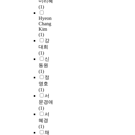
미리혜
u
파
관
c
상
에
남
f
t
B
(1)
p
악
계
i
은
서
자
t
h
승
b
하
가
a
2
이
7
h
e
인
Hyeon
o
고
있
t
0
상
4
e
p
을
Chang
t
자
는
i
1
지
0
d
r
받
Kim
h
신
지
o
2
질
명
i
e
은
(1)
i
체
살
n
-
혈
,
s
v
후
강
n
활
펴
s
2
증
여
e
a
질
대희
2
동
보
b
0
환
자
a
l
병
(1)
0
과
려
e
2
자
1
s
e
관
신
0
이
고
t
1
의
,
e
n
리
동원
9
상
한
w
년
저
2
h
c
본
(1)
a
지
다
e
기
밀
0
a
e
부
정
n
질
.
e
간
도
4
s
r
주
명호
d
혈
n
동
지
명
n
a
관
(1)
2
증
u
안
단
)
o
t
으
서
0
과
연
l
출
백
인
t
e
로
문경애
1
의
구
t
산
질
4
b
i
지
(1)
5
통
대
r
한
콜
,
e
s
역
서
,
계
상
a
자
레
0
e
s
주
혜경
a
적
및
-
중
스
3
n
t
민
(1)
n
인
방
p
임
테
6
m
e
의
채
d
연
법
r