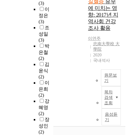
질혈증
유무
f
부
는
e
구
년
(3)
r
a
d
에 미치는 영
t
담
혈
s
통
국
이
e
r
d
e
이
향: 2017년 지
청
a
계
민
정은
a
d
y
r
증
콜
n
역사회 건강
학
건
(3)
n
i
s
t
가
레
d
적
강
조
조사 활용
S
o
l
h
하
스
i
정
영
o
성일
-
i
e
고
테
s
이연주
보
양
c
(3)
c
p
d
있
忠南大學校 大
롤
p
등
조
i
박
e
i
學院
i
으
의
r
을
사
e
은철
r
d
2020
a
며
이
o
확
에
t
(2)
e
e
국내석사
g
,
상
d
인
따
y
김
b
m
n
특
수
u
할
르
o
r
i
윤식
o
히
치
c
수
면
원문보
f
o
a
(2)
s
우
로
e
기
있
2
L
v
,
이
i
리
진
d
는
0
i
a
w
본
은희
s
나
목차
단
b
국
세
p
s
h
연
(2)
검색
o
라
하
y
민
이
i
c
i
구
강
조회
f
의
는
i
건
상
d
u
c
는
혜영
d
경
이
n
강
성
o
l
h
6
(2)
음성듣
y
우
상
d
공
인
l
a
h
5
장
기
s
급
지
u
단
1
o
r
a
세
성인
l
속
질
s
청
0
g
d
s
이
(2)
i
한
혈
t