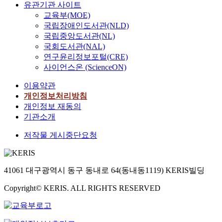
d
s
상
a
유관기관 사이트
d
브
과
c
g
r
e
a
자
s
R
성
교육부(MOE)
흡
s
e
s
m
t
의
s
e
분
국립장애인도서관(NLD)
연
t
s
i
i
i
일
o
l
의
,
국립중앙도서관(NL)
a
i
o
a
o
반
c
a
특
음
국회도서관(NAL)
t
n
n
i
n
적
i
t
허
주
u
d
2
연구윤리정보포털(CRE)
n
을
특
a
e
가
,
s
i
5
사이언스온 (ScienceON)
c
방
성
t
d
만
신
,
e
.
l
지
은
i
H
료
체
이용약관
i
t
0
u
하
카
o
e
됨
활
개인정보처리방침
n
a
프
d
기
이
n
a
에
동
c
r
로
개인정보 재동의
e
위
제
b
l
따
,
l
y
그
기관소개
d
해
곱
e
t
라
정
u
e
램
g
이
검
t
h
스
신
저작물 게시중단요청
d
n
을
e
상
정
w
P
타
건
i
v
이
n
지
을
e
r
틴
강
n
i
용
d
질
통
e
o
과
,
g
r
하
41061 대구광역시 동구 동내로 64(동내동1119) KERIS빌딩
e
혈
해
n
b
에
식
e
o
여
r
증
수
u
l
제
습
d
n
복
Copyright© KERIS. ALL RIGHTS RESERVED
,
을
행
l
e
티
관
u
m
합
a
이
하
t
m
미
에
c
e
표
g
미
였
r
s
브
대
a
n
본
e
진
고
a