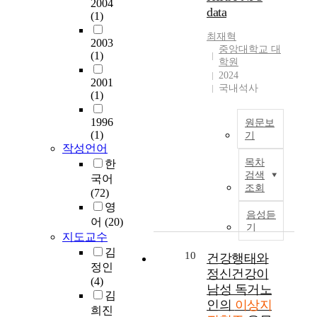
n
b
2004
t
과
data
위
o
다
해
c
e
(1)
o
학
험
n
.
만
e
t
최재혁
a
기
인
,
이
든
2003
a
w
중앙대학교 대
s
술
자
c
에
(1)
한
n
e
학원
o
의
라
o
본
국
d
e
2024
c
발
는
n
2001
연
지
i
n
국내석사
i
달
(1)
연
t
구
질
s
d
o
에
구
a
에
·
a
i
1996
e
따
원문보
결
i
서
동
r
e
(1)
기
c
른
과
n
는
맥
i
t
작성언어
o
고
가
s
의
서
경
s
a
목차
한
n
령
있
f
학
론
화
k
r
검색
국어
o
화
다
o
적
:
학
f
y
조회
(72)
m
로
.
o
진
2
회
a
f
영
i
만
따
d
단
0
(
c
a
음성듣
어
(20)
c
성
라
a
및
0
K
t
c
기
l
질
지도교수
서
d
치
7
S
o
t
e
환
이
d
김
료
~
L
10
r
o
건강행태와
v
의
연
i
정인
정
2
A
f
r
정신건강이
e
사
구
t
(4)
보
0
:
o
s
남성 독거노
l
회
에
i
김
,
1
K
r
a
인의
이상지
a
적
서
v
인
8
희진
o
c
n