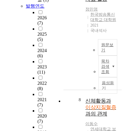
b
스
-
분
중
c
발행연도
e
테
p
정민영
한
에
h
h
한국방송통신
롤
r
추
서
r
2026
대학교 대학원
a
수
o
적
건
o
(7)
2021
v
치
c
관
강
n
국내석사
i
와
e
찰
설
2025
i
o
자
s
기
(5)
문
c
r
살
s
간
원문보
자
d
a
이
e
2024
기
과
료
i
n
(6)
연
d
많
를
s
T
d
목차
관
f
은
분
e
h
2023
검색
t
이
o
연
석
a
i
(11)
조회
h
있
o
구
대
s
s
e
다
d
대
상
e
s
2022
음성듣
d
고
,
상
으
w
t
(8)
기
e
한
a
자
로
i
u
g
다
s
를
하
t
d
2021
8
신체활동과
r
.
d
확
였
h
y
(7)
이상지질혈증
e
역
e
보
으
a
i
과의 관계
e
학
f
할
며
2020
s
s
o
연
i
수
(7)
,
t
t
이동수
f
구
n
있
대
e
o
연세대학교 보