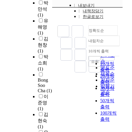
구
명
y
i
a
상
박
p
고
내보내기
증
r
자
중
a
s
c
남
만석
i
령
내책장담기
과
i
료
약
n
e
h
성
(1)
한글로보기
d
화
자
a
의
4
d
a
a
독
유
e
속
살
l
전
명
A
s
r
거
해영
m
도
관
f
국
이
t
정확도순
e
a
노
(1)
i
로
련
o
민
상
h
.
c
인
김
a
인
내림차순
행
o
대
이
e
정확도
C
t
의
현창
.
하
동
d
상
이
r
u
e
이
순
(1)
10개씩 출력
여
과
p
내림차순
맞
상
o
r
r
상
인기도
박
더
어
r
춤
지
s
r
i
지
순
조회
소희
10개씩
M
욱
떤
o
형
질
c
e
s
질
연도순
(1)
출력
e
중
연
c
코
혈
l
n
t
혈
제목순
20개씩
t
요
관
e
호
증
e
t
i
증
Bong
저자순
h
성
출력
성
s
트
을
r
l
c
유
Soo
발행기
o
이
30개씩
이
s
자
동
o
y
t
병
Cha
(1)
관순
d
높
있
i
출력
료
반
s
,
h
여
이
s
아
는
n
50개씩
를
하
i
i
a
부
준영
:
지
지
g
활
는
출력
s
t
t
와
(1)
T
고
확
,
용
것
100개씩
,
h
i
관
김
h
있
인
e
해
으
2
출력
a
s
련
현숙
e
다
하
x
국
로
0
s
e
요
(1)
s
.
기
h
내
나
0
b
a
인