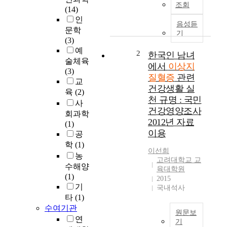
:
조회
(14)
고
인
령
음성듣
문학
임
기
(3)
신
예
의
2
한국인 남녀
술체육
증
에서
이상지
(3)
가
질혈증
관련
교
로
건강생활 실
육
(2)
임
천 규명 : 국민
신
사
건강영양조사
중
회과학
2012년 자료
이
(1)
이용
상
공
지
학
(1)
이선희
질
농
고려대학교 교
혈
수해양
육대학원
증
(1)
2015
치
기
국내석사
료
타
(1)
제
수여기관
원문보
노
연
기
출