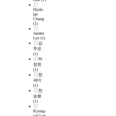
r
조
n
e
n
합
한
i
r
료
s
사
a
d
a
제
건
c
o
를
Hyuk-
a
결
l
i
t
의
강
a
n
승
jae
f
과
s
s
i
사
설
t
i
인
Chang
f
(
t
e
o
용
문
i
c
받
(1)
e
N
u
a
n
비
2
o
d
아
c
=
d
s
a
율
4
Jandee
n
i
그
t
3
y
e
l
이
Lee
(1)
문
a
s
중
i
9
)
s
S
높
김
항
n
e
6
n
,
을
i
t
다
주은
,
d
a
5
g
3
시
n
a
.
(1)
검
i
s
에
t
7
행
c
t
특
하
진
m
e
이
h
8
하
l
i
히
조
정헌
p
s
상
e
)
였
u
s
한
사
(1)
r
t
남
p
중
다
d
t
국
5
한
o
h
성
r
신
.
i
i
에
문
세미
v
a
독
e
체
연
n
c
서
항
(1)
e
t
거
v
활
구
g
a
2
,
한
m
o
노
a
동
대
d
l
0
영
e
c
인
승봉
l
실
상
y
c
1
양
n
c
을
(1)
e
천
자
s
l
7
조
t
u
대
n
여
는
l
a
년
사
Kyung-
o
r
상
c
부
1
i
s
을
yul Lee
5