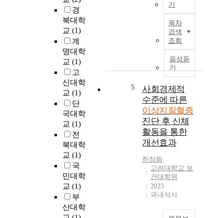
기
표
대
을
경
준
D
상
파
북대학
목차
화
y
임
악
교
(1)
검색
자
s
상
하
계
조회
살
l
시
기
명대학
률
i
험
위
음성듣
교
(1)
(
p
이
한
기
고
O
i
없
서
신대학
E
d
어
5
술
사회경제적
교
(1)
C
e
근
적
수준에 따른
단
D
m
거
조
이상지질혈증
국대학
표
i
가
사
진단 후 신체
교
(1)
준
a
부
연
활동을 통한
인
m
전
족
구
개선효과
구
a
북대학
한
이
1
y
실
교
(1)
다
한정화
0
r
정
.
국
고려대학교 보
만
a
이
민대학
건대학원
명
i
다
교
(1)
2023
당
s
.
연
국내석사
부
명
e
임
구
산대학
)
t
신
대
교
(1)