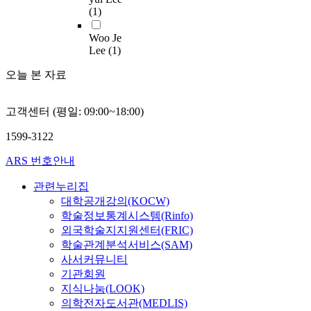
f
m
으
e
와
9
p
(1)
s
기
문
l
o
로
a
이
세
i
i
점
항
i
r
하
n
상
Woo Je
이
d
f
으
으
f
e
여
Lee
(1)
d
지
상
e
i
로
로
e
f
분
i
질
성
m
c
지
총
s
r
석
오늘 본 자료
n
혈
인
i
a
질
3
t
e
하
c
증
이
a
t
저
4
y
q
였
i
유
며
.
i
하
문
고객센터 (평일: 09:00~18:00)
l
u
다
d
병
자
I
o
치
항
e
e
.
e
여
살
n
1599-3122
n
료
을
.
n
n
부
관
a
o
제
토
S
t
수
ARS 번호안내
c
의
련
d
f
의
대
o
l
집
e
R
문
d
D
또
로
c
y
된
관련누리집
o
e
항
i
i
다
인
i
d
자
대학공개강의(KOCW)
f
v
을
t
s
른
구
o
u
료
학술정보통계시스템(Rinfo)
d
e
활
i
e
옵
사
e
e
는
외국학술지지원센터(FRIC)
y
r
용
o
a
션
회
c
t
S
학술관계분석서비스(SAM)
s
s
하
n
s
인
학
o
o
P
사서커뮤니티
l
e
였
,
e
에
적
n
c
S
i
C
기관회원
다
t
s
제
인
o
h
S
p
a
지식나눔(LOOK)
.
h
a
티
특
m
a
v
i
u
대
e
의학전자도서관(MEDLIS)
n
미
성
i
n
e