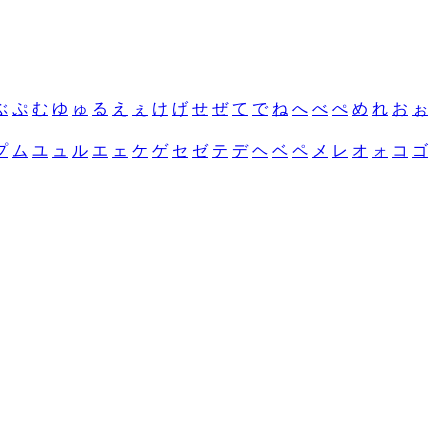
ぶ
ぷ
む
ゆ
ゅ
る
え
ぇ
け
げ
せ
ぜ
て
で
ね
へ
べ
ぺ
め
れ
お
ぉ
プ
ム
ユ
ュ
ル
エ
ェ
ケ
ゲ
セ
ゼ
テ
デ
ヘ
ベ
ペ
メ
レ
オ
ォ
コ
ゴ