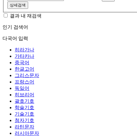
상세검색
결과 내 재검색
인기 검색어
다국어 입력
히라가나
가타카나
중국어
한글고어
그리스문자
프랑스어
독일어
히브리어
괄호기호
학술기호
기술기호
첨자기호
라틴문자
러시아문자