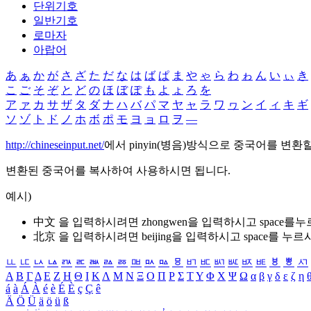
단위기호
일반기호
로마자
아랍어
あ
ぁ
か
が
さ
ざ
た
だ
な
は
ば
ぱ
ま
や
ゃ
ら
わ
ゎ
ん
い
ぃ
き
こ
ご
そ
ぞ
と
ど
の
ほ
ぼ
ぽ
も
よ
ょ
ろ
を
ア
ァ
カ
サ
ザ
タ
ダ
ナ
ハ
バ
パ
マ
ヤ
ャ
ラ
ワ
ヮ
ン
イ
ィ
キ
ギ
ソ
ゾ
ト
ド
ノ
ホ
ボ
ポ
モ
ヨ
ョ
ロ
ヲ
―
http://chineseinput.net/
에서 pinyin(병음)방식으로 중국어를 변환
변환된 중국어를 복사하여 사용하시면 됩니다.
예시)
中文 을 입력하시려면
zhongwen
을 입력하시고 space를
北京 을 입력하시려면
beijing
을 입력하시고 space를 누르
ㅥ
ㅦ
ㅧ
ㅨ
ㅩ
ㅪ
ㅫ
ㅬ
ㅭ
ㅮ
ㅯ
ㅰ
ㅱ
ㅲ
ㅳ
ㅴ
ㅵ
ㅶ
ㅷ
ㅸ
ㅹ
ㅺ
Α
Β
Γ
Δ
Ε
Ζ
Η
Θ
Ι
Κ
Λ
Μ
Ν
Ξ
Ο
Π
Ρ
Σ
Τ
Υ
Φ
Χ
Ψ
Ω
α
β
γ
δ
ε
ζ
η
á
à
Á
À
é
è
É
È
ç
Ç
ê
Ä
Ö
Ü
ä
ö
ü
ß