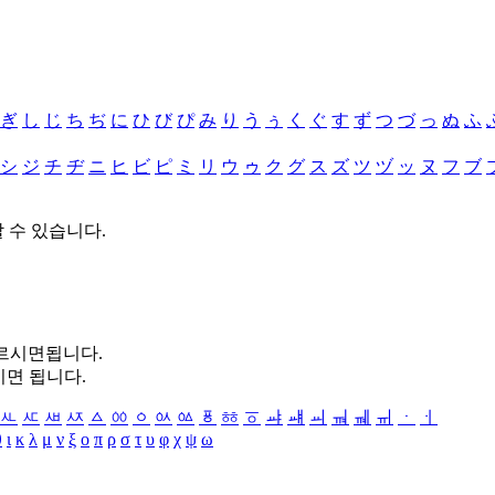
ぎ
し
じ
ち
ぢ
に
ひ
び
ぴ
み
り
う
ぅ
く
ぐ
す
ず
つ
づ
っ
ぬ
ふ
シ
ジ
チ
ヂ
ニ
ヒ
ビ
ピ
ミ
リ
ウ
ゥ
ク
グ
ス
ズ
ツ
ヅ
ッ
ヌ
フ
ブ
할 수 있습니다.
누르시면됩니다.
시면 됩니다.
ㅻ
ㅼ
ㅽ
ㅾ
ㅿ
ㆀ
ㆁ
ㆂ
ㆃ
ㆄ
ㆅ
ㆆ
ㆇ
ㆈ
ㆉ
ㆊ
ㆋ
ㆌ
ㆍ
ㆎ
θ
ι
κ
λ
μ
ν
ξ
ο
π
ρ
σ
τ
υ
φ
χ
ψ
ω