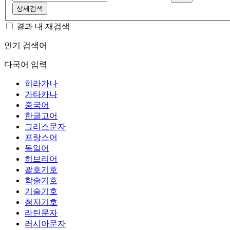
상세검색
결과 내 재검색
인기 검색어
다국어 입력
히라가나
가타카나
중국어
한글고어
그리스문자
프랑스어
독일어
히브리어
괄호기호
학술기호
기술기호
첨자기호
라틴문자
러시아문자