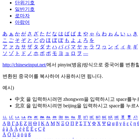
단위기호
일반기호
로마자
아랍어
あ
ぁ
か
が
さ
ざ
た
だ
な
は
ば
ぱ
ま
や
ゃ
ら
わ
ゎ
ん
い
ぃ
き
こ
ご
そ
ぞ
と
ど
の
ほ
ぼ
ぽ
も
よ
ょ
ろ
を
ア
ァ
カ
サ
ザ
タ
ダ
ナ
ハ
バ
パ
マ
ヤ
ャ
ラ
ワ
ヮ
ン
イ
ィ
キ
ギ
ソ
ゾ
ト
ド
ノ
ホ
ボ
ポ
モ
ヨ
ョ
ロ
ヲ
―
http://chineseinput.net/
에서 pinyin(병음)방식으로 중국어를 변환
변환된 중국어를 복사하여 사용하시면 됩니다.
예시)
中文 을 입력하시려면
zhongwen
을 입력하시고 space를
北京 을 입력하시려면
beijing
을 입력하시고 space를 누르
ㅥ
ㅦ
ㅧ
ㅨ
ㅩ
ㅪ
ㅫ
ㅬ
ㅭ
ㅮ
ㅯ
ㅰ
ㅱ
ㅲ
ㅳ
ㅴ
ㅵ
ㅶ
ㅷ
ㅸ
ㅹ
ㅺ
Α
Β
Γ
Δ
Ε
Ζ
Η
Θ
Ι
Κ
Λ
Μ
Ν
Ξ
Ο
Π
Ρ
Σ
Τ
Υ
Φ
Χ
Ψ
Ω
α
β
γ
δ
ε
ζ
η
á
à
Á
À
é
è
É
È
ç
Ç
ê
Ä
Ö
Ü
ä
ö
ü
ß