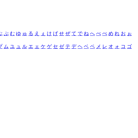
ぶ
ぷ
む
ゆ
ゅ
る
え
ぇ
け
げ
せ
ぜ
て
で
ね
へ
べ
ぺ
め
れ
お
ぉ
プ
ム
ユ
ュ
ル
エ
ェ
ケ
ゲ
セ
ゼ
テ
デ
ヘ
ベ
ペ
メ
レ
オ
ォ
コ
ゴ