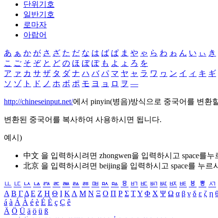
단위기호
일반기호
로마자
아랍어
あ
ぁ
か
が
さ
ざ
た
だ
な
は
ば
ぱ
ま
や
ゃ
ら
わ
ゎ
ん
い
ぃ
き
こ
ご
そ
ぞ
と
ど
の
ほ
ぼ
ぽ
も
よ
ょ
ろ
を
ア
ァ
カ
サ
ザ
タ
ダ
ナ
ハ
バ
パ
マ
ヤ
ャ
ラ
ワ
ヮ
ン
イ
ィ
キ
ギ
ソ
ゾ
ト
ド
ノ
ホ
ボ
ポ
モ
ヨ
ョ
ロ
ヲ
―
http://chineseinput.net/
에서 pinyin(병음)방식으로 중국어를 변환
변환된 중국어를 복사하여 사용하시면 됩니다.
예시)
中文 을 입력하시려면
zhongwen
을 입력하시고 space를
北京 을 입력하시려면
beijing
을 입력하시고 space를 누르
ㅥ
ㅦ
ㅧ
ㅨ
ㅩ
ㅪ
ㅫ
ㅬ
ㅭ
ㅮ
ㅯ
ㅰ
ㅱ
ㅲ
ㅳ
ㅴ
ㅵ
ㅶ
ㅷ
ㅸ
ㅹ
ㅺ
Α
Β
Γ
Δ
Ε
Ζ
Η
Θ
Ι
Κ
Λ
Μ
Ν
Ξ
Ο
Π
Ρ
Σ
Τ
Υ
Φ
Χ
Ψ
Ω
α
β
γ
δ
ε
ζ
η
á
à
Á
À
é
è
É
È
ç
Ç
ê
Ä
Ö
Ü
ä
ö
ü
ß