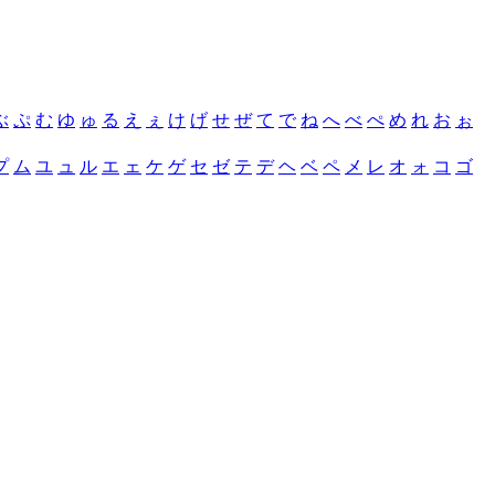
ぶ
ぷ
む
ゆ
ゅ
る
え
ぇ
け
げ
せ
ぜ
て
で
ね
へ
べ
ぺ
め
れ
お
ぉ
プ
ム
ユ
ュ
ル
エ
ェ
ケ
ゲ
セ
ゼ
テ
デ
ヘ
ベ
ペ
メ
レ
オ
ォ
コ
ゴ