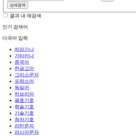
상세검색
결과 내 재검색
인기 검색어
다국어 입력
히라가나
가타카나
중국어
한글고어
그리스문자
프랑스어
독일어
히브리어
괄호기호
학술기호
기술기호
첨자기호
라틴문자
러시아문자