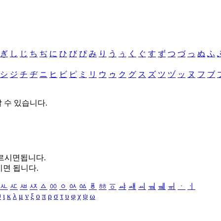
ぎ
し
じ
ち
ぢ
に
ひ
び
ぴ
み
り
う
ぅ
く
ぐ
す
ず
つ
づ
っ
ぬ
ふ
シ
ジ
チ
ヂ
ニ
ヒ
ビ
ピ
ミ
リ
ウ
ゥ
ク
グ
ス
ズ
ツ
ヅ
ッ
ヌ
フ
ブ
할 수 있습니다.
누르시면됩니다.
시면 됩니다.
ㅻ
ㅼ
ㅽ
ㅾ
ㅿ
ㆀ
ㆁ
ㆂ
ㆃ
ㆄ
ㆅ
ㆆ
ㆇ
ㆈ
ㆉ
ㆊ
ㆋ
ㆌ
ㆍ
ㆎ
θ
ι
κ
λ
μ
ν
ξ
ο
π
ρ
σ
τ
υ
φ
χ
ψ
ω