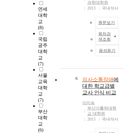
사
e
해
있
과학대학원
들
t
하
다
2013
국내석사
연세
의
h
며
.
대학
협
a
사
연
교
원문보기
력
t
회
구
(8)
과
o
적
의
목차검
본
같
n
인
대
국립
색조회
연
은
e
관
상
공주
구
긍
c
계
은
음성듣기
대학
는
정
a
를
언
교
학
적
n
만
어
(7)
급
인
n
들
재
에
자
o
어
활
서울
서
세
6
t
의사소통장애
에
나
기
교육
의
는
e
간
관
대한 학교급별
대학
사
필
x
다
을
교사 인식 비교
교
소
수
p
.
이
(7)
통
적
r
아
용
이미숙
이
인
e
부산가톨릭대학
동
하
부산
어
것
교 대학원
s
은
고
대학
려
2015
국내석사
이
s
성
있
교
운
라
o
장
는
(6)
아
생
n
하
생