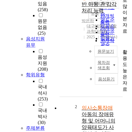
로
순
있음
반 아동 간 감각
10개씩 출력
내림차순
많
인기도
(258)
처리 능력
이
순
조회
10개씩
본
연도순
원문
박은하
출력
자
제목순
대구대학교 재활
없음
20개씩
료
과학대학원
저자순
(25)
출력
2025
국내석사
발행기
음성지원
30개씩
관순
유무
출력
원문보기
활
50개씩
음성
용
출력
목차검
지원
도
의
100개씩
색조회
(208)
사
높
출력
학위유형
소
은
음성듣기
통
자
국내
은
료
석사
살
(253)
아
가
2
의사소통장애
국내
는
아동의 장애유
박사
데
형 및 어머니의
(30)
있
양육태도가 사
주제분류
어