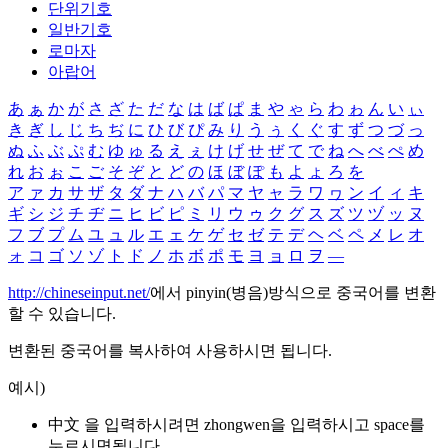
단위기호
일반기호
로마자
아랍어
あ
ぁ
か
が
さ
ざ
た
だ
な
は
ば
ぱ
ま
や
ゃ
ら
わ
ゎ
ん
い
ぃ
き
ぎ
し
じ
ち
ぢ
に
ひ
び
ぴ
み
り
う
ぅ
く
ぐ
す
ず
つ
づ
っ
ぬ
ふ
ぶ
ぷ
む
ゆ
ゅ
る
え
ぇ
け
げ
せ
ぜ
て
で
ね
へ
べ
ぺ
め
れ
お
ぉ
こ
ご
そ
ぞ
と
ど
の
ほ
ぼ
ぽ
も
よ
ょ
ろ
を
ア
ァ
カ
サ
ザ
タ
ダ
ナ
ハ
バ
パ
マ
ヤ
ャ
ラ
ワ
ヮ
ン
イ
ィ
キ
ギ
シ
ジ
チ
ヂ
ニ
ヒ
ビ
ピ
ミ
リ
ウ
ゥ
ク
グ
ス
ズ
ツ
ヅ
ッ
ヌ
フ
ブ
プ
ム
ユ
ュ
ル
エ
ェ
ケ
ゲ
セ
ゼ
テ
デ
ヘ
ベ
ペ
メ
レ
オ
ォ
コ
ゴ
ソ
ゾ
ト
ド
ノ
ホ
ボ
ポ
モ
ヨ
ョ
ロ
ヲ
―
http://chineseinput.net/
에서 pinyin(병음)방식으로 중국어를 변환
할 수 있습니다.
변환된 중국어를 복사하여 사용하시면 됩니다.
예시)
中文 을 입력하시려면
zhongwen
을 입력하시고 space를
누르시면됩니다.