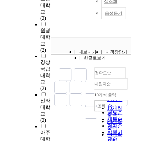
력
d
색조회
을
시
는
o
이
상
대학
또
상
한
i
가
하
부
c
에
황
는
교
으
변
음성듣기
s
지
였
모
i
따
과
고
(2)
로
인
a
게
고
교
a
라
의
위
학
이
b
된
,
육
l
의
미
원광
험
령
라
i
다
아
형
i
사
협
군
대학
기
고
l
.
동
태
n
소
상
유
교
의
할
i
이
의
와
t
통
의
아
(2)
사
수
t
내보내기
내책장담기
러
어
내
e
장
과
의
소
있
y
한글로보기
한
머
용
r
애
정
정
경상
통
다
d
의
니
을
a
에
에
상
국립
장
.
e
사
는
정확도순
조
c
대
대
발
대학
애
g
소
양
사
t
한
하
달
교
및
본
r
통
육
내림차순
하
i
정확도
교
여
을
(2)
언
연
e
의
태
여
o
순
사
어
돕
어
10개씩 출력
구
e
어
도
내림차순
앞
n
의
떻
인기도
거
신라
치
는
i
려
와
으
i
인
게
순
나
조회
대학
료
부
10개씩
s
움
아
로
s
식
인
더
연도순
대
교
산
출력
s
은
동
의
a
을
식
심
제목순
상
(2)
·
e
20개씩
단
의
부
s
알
하
한
저자순
아
경
r
출력
순
사
모
e
아
는
장
아주
발행기
동
남
i
언
회
30개씩
교
q
보
지
애
현
대학
관순
지
o
어
성