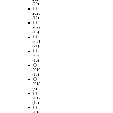
명
t
와
료
자
사
(20)
며
e
은
머
,
i
관
에
하
회
,
s
감
니
A
e
련
서
였
2023
정
언
s
각
들
D
s
한
는
다
(12)
서
어
i
처
이
H
i
교
의
.
발
의
t
리
언
D
n
사
사
2022
달
사
y
,
어
1
l
(16)
역
소
본
을
소
o
조
발
9
i
할
통
연
중
통
f
절
달
2021
명
f
의
장
구
요
문
t
,
장
(21)
)
e
중
애
는
시
제
h
행
애
,
w
요
의
부
하
아
e
동
아
2020
기
i
도
유
산
였
동
p
(16)
과
동
타
t
에
무
광
으
대
r
감
의
장
h
대
와
역
며
처
2019
o
정
어
애
r
한
촉
시
,
(13)
방
d
반
머
(
e
학
발
소
화
법
u
응
니
뇌
g
교
어
재
2018
용
으
c
영
들
병
a
급
의
국
(3)
언
로
t
역
보
변
r
별
종
공
어
‘
i
에
다
1
d
교
류
2017
립
영
심
o
서
자
3
t
(12)
사
및
어
역
리
n
전
율
명
o
인
의
린
을
치
a
반
적
2016
)
s
식
미
이