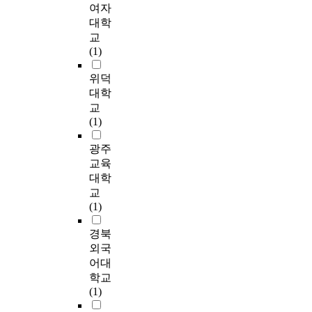
언
화
하
사
위
여자
o
각
형
4
i
어
당
여
와
영
대학
v
처
에
명
c
치
시
의
의
역
i
교
리
따
,
i
료
의
사
연
에
n
(1)
능
라
언
t
전
상
소
계
대
g
력
어
어
s
문
황
통
를
해
위덕
d
과
머
학
i
가
을
장
요
잘
i
대학
언
니
습
n
1
생
애
구
알
s
교
어
의
장
t
급
각
에
하
고
a
(1)
능
양
애
h
2
하
대
였
있
b
력
육
2
i
명
며
한
다
었
l
광주
,
태
7
s
,
언
유
.
다
e
교육
자
도
명
a
일
급
아
대
.
d
음
와
대학
)
b
반
하
교
부
둘
s
정
아
교
,
i
교
는
사
분
째
t
확
동
(1)
청
l
사
회
의
의
,
u
도
의
각
i
2
상
인
교
심
d
간
사
경북
장
t
명
자
식
사
리
e
의
회
외국
애
y
)
극
변
들
치
n
상
성
어대
(
c
을
기
화
은
료
t
관
에
학교
1
a
대
법
를
언
사
s
관
서
(1)
9
n
상
을
살
어
들
'
계
차
명
r
으
실
펴
발