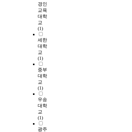
포
점
명
n
당
,
s
경인
다
났
n
와
수
)
g
도
추
;
교육
.
고
c
두
를
,
h
를
후
E
대학
이
,
e
집
나
언
u
총
연
S
교
러
언
c
단
타
어
m
7
구
C
(1)
한
어
a
간
내
장
a
명
참
)
아
의
n
감
었
애
n
의
여
을
세한
동
사
b
각
다
(
r
전
자
고
대학
들
소
e
처
.
지
e
문
들
안
을
교
통
a
리
적
l
가
은
하
위
(1)
어
b
능
둘
장
a
들
자
고
하
려
i
력
째
애
t
(
신
유
중부
여
움
g
의
,
7
i
언
의
아
많
대학
을
h
차
아
5
o
어
녹
교
은
교
보
e
이
동
명
n
병
화
사
교
(1)
이
l
를
의
,
s
리
된
를
사
는
p
비
의
단
,
학
대
대
들
우송
아
t
교
사
순
a
박
화
상
이
대학
동
o
하
소
언
n
사
를
으
언
의
교
i
였
통
어
d
3
보
로
어
언
(1)
m
고
장
장
d
명
며
실
치
어
p
,
애
애
e
,
대
시
료
광주
하
r
감
유
4
f