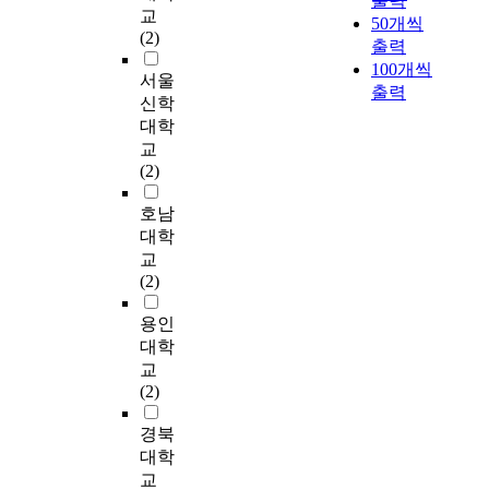
출력
육
u
고
를
로
황
교
역
u
적
을
50개씩
프
e
현
살
진
,
(2)
심
s
인
측
출력
로
n
장
피
행
초
리
,
문
정
100개씩
그
c
에
고
되
등
서울
치
o
제
하
출력
램
e
서
,
는
학
신학
료
r
가
는
에
o
의
이
것
교
사
대학
t
아
설
반
f
사
것
을
교
1
교
h
닌
문
영
e
소
을
예
사
3
(2)
a
감
지
하
f
통
실
방
들
4
t
각
를
기
f
의
제
할
의
명
호남
h
적
작
위
e
문
대
수
학
을
대학
a
인
성
한
c
제
화
있
령
대
v
교
처
하
기
t
를
의
다
기
상
e
(2)
리
였
초
i
가
양
.
의
으
m
문
다
자
v
진
상
이
사
로
용인
o
제
.
료
e
아
과
러
소
의
r
대학
와
자
를
s
동
비
한
통
사
e
교
도
료
제
o
을
교
선
장
소
t
(2)
밀
분
공
c
더
및
별
애
통
h
접
석
하
i
잘
분
은
에
장
a
경북
한
을
고
a
이
석
유
대
애
n
대학
연
위
자
l
해
하
아
한
에
t
관
해
교
하
a
하
고
와