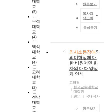
초
대학
로
a
는
들
원문보기
가
등
교
의
n
데
의
함
학
(5)
치
n
원
어
목차검
에
의
교
료
o
활
머
색조회
따
사
교
우석
분
t
한
니
라
소
사
대학
야
a
의
1
음성듣기
의
통
들
에
교
c
사
1
사
장
의
서
(4)
c
소
0
소
애
인
추
e
통
명
통
는
식
백석
구
p
능
을
장
영
8
을
의사소통장애
와
하
대학
t
력
대
애
·
향
는
교
의미협상에 대
o
은
상
대
유
상
목
(4)
t
한 비원어민 화
사
으
상
아
시
표
h
회
로
자의 대화 양상
자
발
키
를
고려
e
적
하
과 인식
가
달
며
공
대학
r
인
였
증
장
언
유
'
교
적
다
고영경
가
애
어
함
s
(3)
한국교원대학교
응
.
하
중
치
으
대학원
s
과
연
고
가
료
2014
국내석사
로
전남
p
직
구
있
장
의
써
e
대학
결
대
다
흔
전
치
e
교
된
상
원문보기
.
한
문
료
c