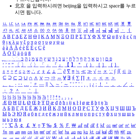
北京 을 입력하시려면
beijing
을 입력하시고 space를 누르
시면 됩니다.
ㅥ
ㅦ
ㅧ
ㅨ
ㅩ
ㅪ
ㅫ
ㅬ
ㅭ
ㅮ
ㅯ
ㅰ
ㅱ
ㅲ
ㅳ
ㅴ
ㅵ
ㅶ
ㅷ
ㅸ
ㅹ
ㅺ
ㅻ
ㅼ
ㅽ
ㅾ
ㅿ
ㆀ
ㆁ
ㆂ
ㆃ
ㆄ
ㆅ
ㆆ
ㆇ
ㆈ
ㆉ
ㆊ
ㆋ
ㆌ
ㆍ
ㆎ
Α
Β
Γ
Δ
Ε
Ζ
Η
Θ
Ι
Κ
Λ
Μ
Ν
Ξ
Ο
Π
Ρ
Σ
Τ
Υ
Φ
Χ
Ψ
Ω
α
β
γ
δ
ε
ζ
η
θ
ι
κ
λ
μ
ν
ξ
ο
π
ρ
σ
τ
υ
φ
χ
ψ
ω
á
à
Á
À
é
è
É
È
ç
Ç
ê
Ä
Ö
Ü
ä
ö
ü
ß
ְ
ֳ
ֲ
ֱ
ָ
ַ
ֵ
ֶ
ִ
ֹ
ּ
ֻ
ׂ
ׁ
ּ
ב
ה
נ
מ
צ
ת
ץ
ש
ד
ג
כ
ע
י
ח
ל
ך
ף
ק
ר
א
ט
ו
ן
ם
פ
‘
’
“
”
〔
〕
〈
〉
「
」
『
』
【
】
＂
（
）
［
］
｛
｝
±
×
÷
≠
≤
≥
∞
∴
♂
♀
∠
⊥
⌒
∂
∇
≡
≒
≪
≫
√
∽
∝
∵
∫
∬
∈
∋
⊆
⊇
⊂
⊃
∪
∩
∧
∨
￢
⇒
⇔
∀
∃
∮
∑
∏
＋
－
＜
＝
＞
、
。
·
‥
…
¨
〃
―
∥
＼
∼
´
～
ˇ
˘
˝
˚
˙
¸
˛
¡
¿
ː
！
＇
，
．
／
：
；
？
＾
＿
｀
｜
½
⅓
⅔
¼
¾
⅛
⅜
⅝
⅞
¹
²
³
⁴
ⁿ
₁
₂
₃
₄
Æ
Ð
Ħ
Ĳ
Ł
Ø
Œ
Þ
Ŧ
Ŋ
æ
đ
ð
ħ
ı
ĳ
ĸ
ŀ
ł
ø
œ
ß
þ
ŧ
ŋ
ŉ
А
Б
В
Г
Д
Е
Ё
Ж
З
И
Й
К
Л
М
Н
О
П
Р
С
Т
У
Ф
Х
Ц
Ч
Ш
Щ
Ъ
Ы
Ь
Э
Ю
Я
а
б
в
г
д
е
ё
ж
з
и
й
к
л
м
н
о
п
р
с
т
у
ф
х
ц
ч
ш
щ
ъ
ы
ь
э
ю
я
′
″
℃
Å
￠
￡
￥
¤
℉
‰
＄
％
Ｆ
￦
㎕
㎖
㎗
ℓ
㎘
㏄
㎣
㎤
㎥
㎦
㎙
㎚
㎛
㎜
㎝
㎞
㎟
㎠
㎡
㎢
㏊
㎍
㎎
㎏
㏏
㎈
㎉
㏈
㎧
㎨
㎰
㎱
㎲
㎳
㎴
㎵
㎶
㎷
㎸
㎹
㎀
㎁
㎂
㎃
㎄
㎺
㎻
㎽
㎾
㎿
㎐
㎑