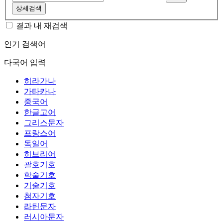
상세검색
결과 내 재검색
인기 검색어
다국어 입력
히라가나
가타카나
중국어
한글고어
그리스문자
프랑스어
독일어
히브리어
괄호기호
학술기호
기술기호
첨자기호
라틴문자
러시아문자