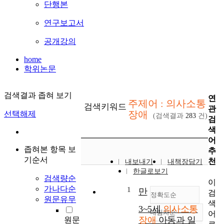
단행본
연구보고서
공개강의
home
학위논문
검색결과 좁혀 보기
연
주제어 : 의사소통
검색키워드
관
장애
선택해제
(검색결과
283
건)
검
색
어
좁혀본 항목 보
추
기순서
천
내보내기
내책장담기
한글로보기
검색량순
이
가나다순
1
만
검
정확도순
원문유무
색
3~5세
의사소통
내림차순
어
정확도
장애
아동과 일
원문