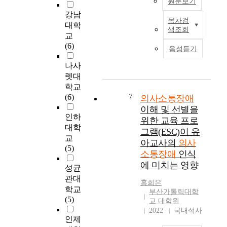
원문보기
동
각
e
면
활
강남
들
된
'
서
연
목차검
의
대학
을
다
s
타
령
색조회
학
교
도
.
i
인
이
의
(6)
와
각
n
음성듣기
과
3
발
바
영
t
상
~
달
나사
람
역
e
호
6
로
렛대
직
의
n
작
세
장
학교
한
치
t
용
의
애
7
(6)
의사소통장애
통
료
i
을
사
아
합
이해 및 선별을
사
o
하
소
동
인하
교
들
위한 교육 프로
n
고
통
의
대학
육
이
o
그램(ESC)이 유
사
장
생
교
의
아
r
회
애
아교사의
의사
존
(5)
방
동
t
적
아
소통장애
인식
율
향
에
h
인
동
에 미치는 영향
,
성균
을
대
a
규
1
조
관대
제
한
t
범
1
홍희은
기
시
학교
정
o
들
0
부산가톨릭대학
발
하
(5)
보
n
교 대학원
을
명
견
고
와
2022
국내석사
e
배
과
이
인제
,
서
c
우
이
증