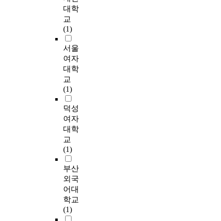
석
.
한
이
교
았
어
c
대학
보
소
하
I
교
다
육
다
발
e
교
호
통
였
t
사
른
프
.
달
t
(1)
자
장
다
i
역
화
로
이
장
o
의
애
.
s
할
자
그
들
애
p
서울
동
를
본
a
의
를
램
의
와
r
여자
의
가
연
n
중
짝
(
성
조
o
를
진
대학
구
e
요
지
E
적
음
m
바
아
교
는
s
도
어
a
은
장
o
탕
동
(1)
의
s
,
자
r
좋
애
t
으
의
사
e
의
연
l
지
를
e
로
어
덕성
소
n
사
스
y
않
많
t
설
머
여자
통
t
소
러
S
았
이
h
문
니
대학
장
i
통
운
c
고
알
e
지
들
교
애
a
장
대
r
,
고
s
를
은
(1)
아
l
애
화
e
특
있
e
배
양
동
a
관
의
e
히
었
s
포
육
부산
의
b
련
상
n
국
으
t
하
태
외국
하
i
교
황
i
어
며
u
여
도
어대
위
l
육
에
n
과
,
d
연
중
학교
유
i
실
임
g
목
언
e
구
애
(1)
형
t
태
하
f
을
어
n
분
정
별
y
및
도
o