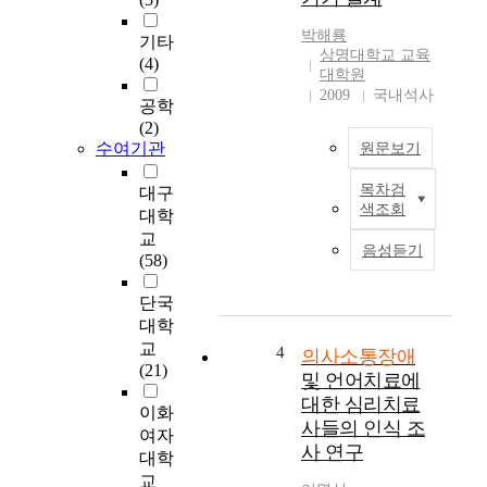
계
의
를
장
박해룡
기타
형
애
상명대학교 교육
(4)
성
유
대학원
하
형
2009
국내석사
공학
는
과
(2)
것
어
수여기관
원문보기
에
머
중
니
목차검
대구
C
요
의
색조회
대학
o
한
양
교
m
역
육
음성듣기
(58)
m
할
태
u
을
도
단국
n
한
가
대학
i
다
의
교
c
.
사
4
의사소통장애
(21)
a
인
소
및 언어치료에
t
간
통
대한 심리치료
이화
i
은
장
사들의 인식 조
여자
o
언
애
사 연구
n
대학
어
아
d
교
와
동