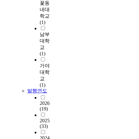
은
c
를
이
꽃동
)
e
로
시
보
달
정
o
분
가
네대
,
s
검
하
고
장
서
m
석
있
학교
사
u
증
였
의
애
발
p
하
었
(1)
회
l
하
다
사
,
달
e
였
다
적
t
였
.
소
지
과
t
다
.
남부
의
i
다
이
통
적
사
e
.
어
대학
사
n
.
러
장
장
회
n
머
교
소
o
의
한
애
애
성
c
연
니
(1)
통
v
사
연
선
,
발
y
구
의
장
e
소
구
별
자
달
.
결
양
가야
애
r
통
자
을
폐
을
T
과
육
대학
(
a
장
료
돕
장
중
h
첫
태
자
l
교
애
를
는
애
요
o
째
도
폐
l
(1)
특
바
근
를
하
u
,
에
발행연도
스
d
성
탕
거
많
게
g
의
서
펙
i
과
으
자
이
생
h
사
말
2026
트
f
의
로
료
알
각
t
소
장
(19)
럼
f
사
먼
를
고
하
h
통
애
장
i
소
저
제
있
고
e
장
아
2025
애
c
통
대
시
었
있
n
(33)
애
동
3
u
장
화
하
고
었
e
아
의
8
l
애
자
고
,
으
2024
c
동
어