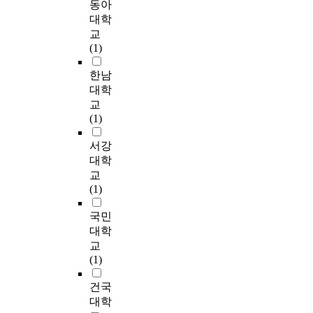
1
귀
동아
설
i
였
의
수
교
방
n
7
분
대학
언
n
다
K
있
육
법
i
명
석
교
어
d
.
고
으
참
,
c
과
을
(1)
치
i
부
등
며
여
언
a
일
실
료
v
산
학
,
도
어
t
반
시
한남
실
i
․
교
특
에
치
i
아
하
대학
1
d
경
의
히
대
료
o
동
였
7
u
교
남
국
유
한
에
n
1
으
곳
a
(1)
소
제
아
인
대
d
3
며
의
l
재
교
교
식
한
i
명
,
서강
의
s
유
류
사
을
정
s
총
검
사
b
대학
․
활
의
연
보
a
3
사
소
a
교
초
동
경
구
인
b
0
도
통
s
(1)
․
에
우
하
식
i
명
구
장
e
중
참
객
였
을
l
을
의
애
d
국민
학
가
관
다
알
i
대
신
아
o
대학
교
하
적
.
아
t
상
뢰
동
n
․
는
교
인
연
보
i
으
도
부
v
고
K
(1)
상
구
고
e
로
를
모
e
등
고
황
결
의
s
하
확
2
r
건국
학
등
을
과
사
.
였
인
8
b
교
학
대학
통
,
소
T
다
하
9
a