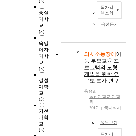
(3)
다
자
의
장
성
사
h
.
들
목차검
사
본
애
을
와
.
숭실
의
은
색조회
소
연
중
확
아
M
대학
사
기
통
구
하
보
동
o
음성듣기
소
본
교
장
는
나
하
,
s
통
적
(3)
애
비
로
는
보
t
장
으
대
원
이
데
호
o
숙명
애
로
상
어
시
목
자
f
아
본
여자
자
민
기
9
의사소통장애
아
적
모
s
동
연
대학
를
영
의
이
동 부모교육 프
두
e
은
구
교
발
어
선
있
에
로그램의 모형
v
자
참
(3)
견
화
별
다
게
e
개발을 위한 요
신
여
하
자
은
.
긍
r
의
에
경성
구도 조사 연구
고
의
매
부
정
e
의
동
대학
학
면
우
산
적
a
홍승희
도
의
교
급
대
중
광
인
동신대학교 대학
n
를
하
(3)
내
면
요
역
원
상
d
명
였
에
의
하
2017
국내석사
시
호
m
확
으
가천
서
사
다
,
작
u
하
며
대학
또
소
.
대
용
l
게
,
원문보기
교
래
통
의
구
을
t
표
아
(3)
관
상
사
광
이
i
현
동
목차검
본