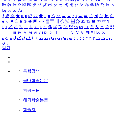
㎒
㎓
㎔
Ω
㏀
㏁
㎊
㎋
㎌
㏖
㏅
㎭
㎮
㎯
㏛
㎩
㎪
㎫
㎬
㏝
㏐
㏓
㏃
㏉
㏜
㏆
§
※
☆
★
○
●
◎
◇
◆
□
■
△
▽
→
←
↑
↓
↔
〓
◁
◀
▷
▶
♤
♠
♡
♥
♧
♣
⊙
◈
▣
◐
◑
▒
▤
▥
▨
▧
▦
▩
♨
☏
☎
☜
☞
¶
†
‡
↕
↗
↙
↖
↘
♭
♩
♪
♬
㉿
㈜
№
㏇
™
㏂
㏘
℡
＃
＆
＊
＠
ª
º
ⅰ
ⅱ
ⅲ
ⅳ
ⅴ
ⅵ
ⅶ
ⅷ
ⅸ
ⅹ
Ⅰ
Ⅱ
Ⅲ
Ⅳ
Ⅴ
Ⅵ
Ⅶ
Ⅷ
Ⅸ
Ⅹ
ا
ب
ت
ث
ج
ح
خ
د
ذ
ر
ز
س
ش
ص
ض
ط
ظ
ع
غ
ف
ق
ک
ل
م
ن
ه
و
ی
닫기
통합검색
국내학술논문
학위논문
해외학술논문
학술지