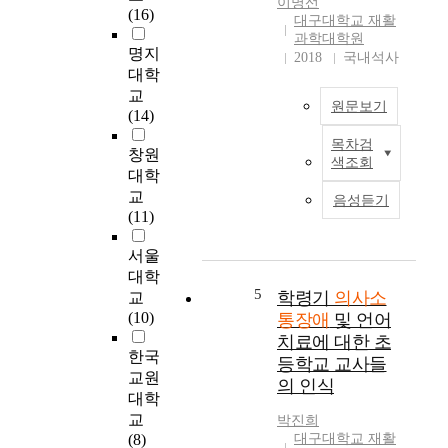
이명선
i
(16)
비
의
대구대학교 재활
s
언
사
과학대학원
a
명지
어
회
2018
국내석사
b
대학
적
성
i
인
에
교
원문보기
l
수
미
(14)
i
단
치
목차검
성
t
창원
을
는
색조회
공
i
통
영
대학
적
e
해
향
교
음성듣기
인
s
서
을
(11)
치
m
생
살
료
e
각
펴
서울
서
a
을
보
대학
비
n
5
표
고
학령기
의사소
교
스
s
현
자
(10)
통장애
및 언어
를
t
하
하
치료에 대한 초
위
h
고
는
한국
등학교 교사들
해
e
타
데
교원
의 인식
서
c
인
목
대학
치
a
을
적
교
박진희
료
s
이
이
(8)
대구대학교 재활