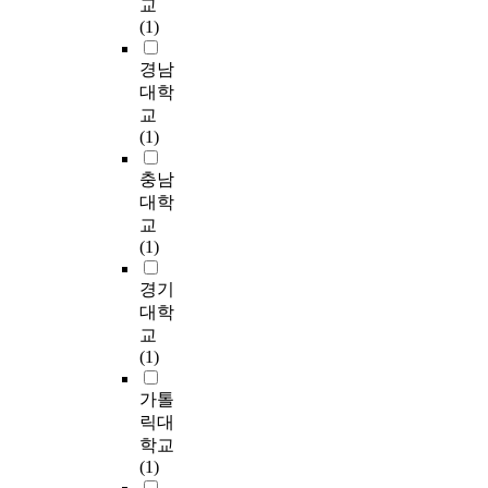
일
교
교
해
1
통
h
.
기
명
l
반
학
(1)
유
/
장
e
이
위
에
o
교
생
아
3
애
a
들
해
게
r
사
1
경남
가
의
및
u
의
c
설
n
각
0
대학
가
학
언
g
언
r
문
o
6
명
진
교
급
어
m
어
o
지
n
0
과
의
(1)
에
치
e
능
n
를
v
명
자
사
장
료
n
력
b
배
e
,
매
충남
소
애
에
t
을
a
부
r
총
학
통
대학
아
대
a
평
c
하
b
2
교
의
교
동
한
t
가
h
여
a
4
협
어
(1)
이
전
i
하
’
이
l
0
정
려
있
문
v
기
s
중
b
명
을
움
경기
었
교
e
위
α
일
e
을
맺
을
대학
고
육
a
해
계
괄
h
대
은
발
교
,
참
n
R
수
응
a
상
일
견
(1)
그
여
d
E
를
답
v
으
본
할
외
경
a
V
산
이
i
로
의
수
가톨
에
험
l
T
출
나
o
의
S
있
릭대
학
및
t
와
하
미
r
사
고
다
학교
급
욕
e
U
였
응
s
소
등
.
(1)
당
구
r
-
다
답
i
통
학
따
1