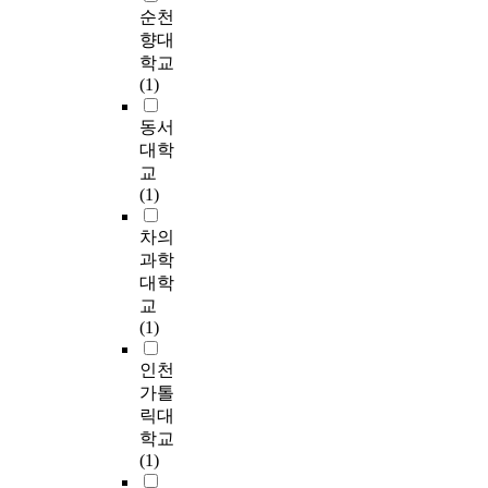
어
치
t
석
적
순천
로
f
필
록
r
려
료
s
하
양
향대
말
o
요
하
C
워
를
'
였
육
장
r
학교
성
였
o
하
받
c
다
태
애
f
(1)
에
다
m
였
는
o
.
도
(
o
관
.
m
으
원
m
의
가
동서
조
r
하
연
u
며
인
m
사
높
음
m
대학
여
구
n
,
으
u
소
게
음
i
교
살
참
i
언
로
n
통
나
운
n
(1)
펴
여
c
어
는
i
장
타
장
g
보
자
a
이
‘
c
애
났
애
a
차의
았
들
t
해
발
a
아
고
2
n
과학
다
의
i
및
음
t
동
거
7
d
.
대
대학
o
표
문
i
의
부
명
m
설
화
교
n
현
제
v
감
적
,
a
문
는
(1)
D
이
’
e
각
양
유
i
지
모
i
전
가
c
능
육
창
n
문
두
인천
s
반
가
o
력
태
성
t
항
녹
가톨
o
적
장
m
별
도
장
a
의
화
r
릭대
으
많
p
수
는
애
i
내
되
d
학교
로
이
e
행
낮
1
n
용
었
e
(1)
늦
나
t
분
은
6
i
타
고
r
었
타
e