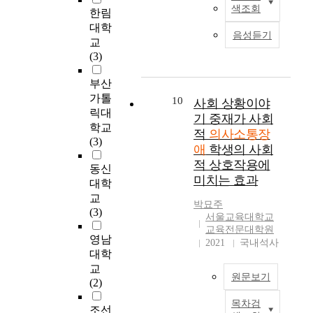
계
황
소
역
끌
p
색조회
하
담
한림
연
및
에
통
시
어
l
는
당
대학
구
학
서
장
,
낼
음성듣기
e
것
언
교
는
습
,
애
경
수
d
에
어
(3)
의
을
대
에
상
있
i
어
재
사
촉
화
대
남
으
s
려
활
부산
소
진
에
한
도
므
a
움
사
가톨
통
해
참
10
조
사회 상황이야
의
로
b
을
가
장
릭대
줄
여
기
기 중재가 사회
일
치
i
겪
아
애
학교
수
하
선
반
적
의사소통장
료
l
으
동
아
(3)
있
고
별
초
서
애
학생의 사회
i
며
의
동
는
있
과
등
비
t
적 상호작용에
말
언
부
동신
교
는
중
학
스
i
을
어
미치는 효과
모
대학
사
화
재
교
의
e
이
능
들
의
자
교
는
의
성
s
박묘주
해
력
이
역
가
(3)
의
교
공
서울교육대학교
t
하
에
실
할
의
사
사
교육전문대학원
을
h
는
대
질
영남
은
사
소
2021
국내석사
1
결
a
데
한
적
중
소
대학
통
9
정
t
에
검
으
요
통
교
장
2
짓
t
도
사
원문보기
로
하
장
(2)
애
명
는
h
제
를
원
다
애
유
을
유
e
한
실
목차검
하
S
.
의
조선
아
대