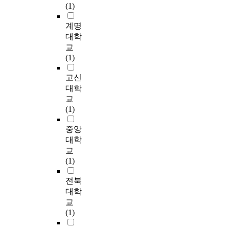
인
대
w
이
빈
(1)
는
c
고
자
많
식
한
o
있
도
데
t
,
하
은
,
심
d
계명
다
분
그
i
더
는
시
학
리
i
.
석
대학
목
o
나
데
간
급
치
s
,
교
적
n
은
에
을
에
료
a
본
상
(1)
이
s
방
그
보
서
사
b
연
관
있
b
향
목
내
의
들
i
구
분
고신
다
e
으
적
는
중
의
l
는
석
대학
.
t
로
이
부
재
인
i
만
,
교
이
w
접
있
모
,
식
t
3
다
(1)
를
e
근
다
나
언
과
i
~
변
위
e
하
.
유
어
의
e
5
량
중앙
해
n
는
이
아
치
사
s
세
분
대학
전
t
방
를
교
료
소
h
의
석
교
국
w
법
위
사
정
통
a
사
및
(1)
병
o
을
해
로
보
장
v
소
단
원
o
모
,
부
에
애
e
통
계
전북
,
r
색
서
터
대
에
c
장
적
대학
학
m
하
울
이
한
대
o
애
다
교
교
o
고
시
루
인
한
m
아
중
(1)
및
r
자
소
어
식
대
m
동
회
사
e
하
재
질
,
처
u