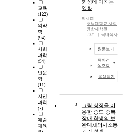
회성에 미치는
필
영향
교육
수
(122)
적
박세희
인
호남대학교 사회
의약
수
융합대학원
학
단
2021
국내석사
(94)
으
로
사회
원문보기
타
과학
인
목차검
(54)
과
본
색조회
상
연
인문
호
구
음성듣기
학
작
는
(11)
용
의
을
사
자연
하
소
과학
고
통
3
그림 상징을 이
(7)
사
장
용한 중도·중복
회
애
장애 학생의 보
예술
적
아
완대체의사소통
체육
관
동
기기 설계
(5)