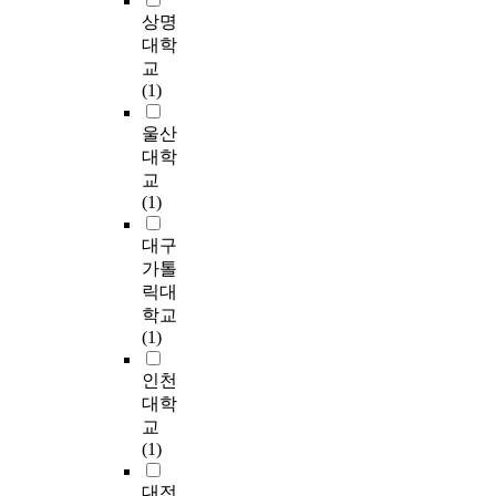
는
n
T
.
을
n
장
교
라
상명
~
어
a
A
포
v
애
학
서
대학
2
떠
t
P
본
함
a
특
생
본
명
교
한
i
을
연
한
r
성
1
연
의
(1)
가
v
사
구
1
i
에
0
구
의
를
e
용
의
1
o
대
명
에
울산
사
알
c
하
주
부
u
한
을
서
소
대학
아
o
였
요
제
s
교
연
는
통
교
보
m
으
결
외
s
사
구
의
에
(1)
았
m
며
과
하
o
의
참
사
어
다
u
감
는
고
c
인
여
소
려
대구
.
n
각
다
,
i
식
자
통
움
가톨
첫
i
처
음
총
a
,
로
장
을
째
릭대
c
리
과
2
l
의
선
애
보
,
학교
a
능
같
7
c
사
정
이
이
심
(1)
t
력
다
8
o
소
하
해
는
리
i
을
.
명
n
통
여
및
아
치
인천
o
평
의
t
장
모
선
동
료
대학
n
가
첫
응
e
애
국
별
이
사
d
교
하
째
답
x
와
어
을
가
들
e
(1)
기
,
을
t
관
배
위
장
은
v
위
의
분
s
련
경
한
많
언
대전
i
해
사