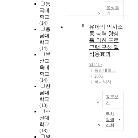
육
력
으
i
며
동
를
:
또
의
음성듣
로
a
사
국대
알
본
한
매
기
하
t
회
학교
아
연
세
개
여
e
적
(14)
보
구
계
효
8
유아의 의사소
비
d
상
충
고
는
화
과
통 능력 향상
교
e
호
남대
이
아
가
를
반
f
관
을 위한 프로
학교
들
동
진
검
에
f
계
그램 구성 및
(14)
변
병
행
증
는
e
,
적용효과
부
인
원
됨
하
초
c
인
간
산교
간
에
여
등
t
지
엄은나
의
육대
호
따
삶
영
b
발
중앙대학교
관
학교
사
라
의
어
e
2006
달
계
(14)
의
교
질
국내박사
교
t
과
에
한
의
육
을
재
w
도
있
사
남대
현
높
중
e
깊
원문보
어
소
학교
장
일
심
e
은
기
보
통
(13)
에
수
의
n
관
육
본
능
조
서
있
일
t
련
목차
교
연
력
선대
점
는
반
h
이
검색
사
구
,
차
방
학교
조회
영
e
있
의
의
자
중
안
(13)
어
p
다
의
목
기
요
을
명
학
r
.