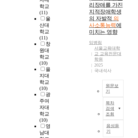
성
요
간
,
식
r
언
리장애를 가진
학교
목
하
인
의
노
초
e
어
지적장애학생
(11)
적
고
을
사
인
점
g
발
의 자발적
의
울
을
,
파
소
의
에
u
달
사소통능력
에
두
산대
이
악
통
사
근
l
을
었
학교
미치는 영향
를
하
능
회
거
a
지
다
(11)
교
기
력
적
한
t
체
임병림
.
창
실
위
과
자
문
i
하
서울교육대학
연
에
원대
해
세
본
법
o
게
교 교육전문대
구
적
시
학교
계
이
교
n
하
학원
의
용
행
(10)
시
삶
수
a
2025
는
목
하
되
을
민
의
국내석사
․
n
중
적
여
었
지대
교
질
학
d
요
에
유
다
학교
육
에
습
c
한
원문보
대
아
.
(10)
은
영
을
o
요
기
하
의
광
이
향
적
m
인
여
또
그
와
을
주여
용
m
으
목차
다
래
림
대
같
미
자대
하
u
로
검색
음
상
교
상
은
쳤
학교
조회
였
n
작
의
호
환
및
교
다
(10)
다
i
용
연
작
의
방
육
.
영
음성듣
.
c
하
구
용
사
법
적
기
남대
2
a
며
문
행
소
:
가
둘