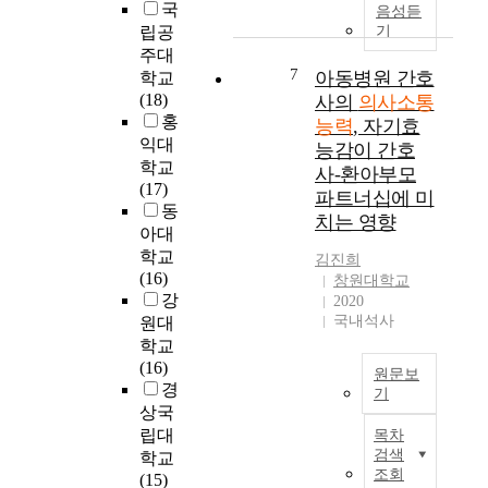
보
국
능
보
음성듣
해
h
능
육
립공
기
력
고
대
a
력
교
주대
의
,
구
v
은
사
7
아동병원 간호
교
변
학교
시
i
언
의
육
인
(18)
사의
의사소통
에
o
어
의
적
간
홍
능력
, 자기효
위
r
적
사
가
의
익대
치
,
능감이 간호
의
소
치
관
학교
한
a
사
사-환아부모
통
가
계
(17)
W
n
소
파트너십에 미
능
커
에
동
초
d
통
치는 영향
력
지
서
아대
등
w
능
과
고
자
학교
학
h
력
김진희
회
있
아
(16)
교
a
의
창원대학교
복
다
효
강
6
t
발
2020
탄
.
능
국내석사
학
i
원대
달
력
한
감
년
s
을
학교
성
편
과
두
t
위
(16)
원문보
과
세
의
개
h
한
경
기
의
계
사
반
e
기
상국
상
연
시
소
을
m
초
립대
목차
관
구
민
통
대
e
가
검색
학교
관
목
교
능
상
d
조회
되
(15)
계
적