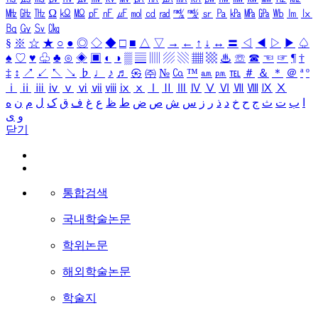
㎒
㎓
㎔
Ω
㏀
㏁
㎊
㎋
㎌
㏖
㏅
㎭
㎮
㎯
㏛
㎩
㎪
㎫
㎬
㏝
㏐
㏓
㏃
㏉
㏜
㏆
§
※
☆
★
○
●
◎
◇
◆
□
■
△
▽
→
←
↑
↓
↔
〓
◁
◀
▷
▶
♤
♠
♡
♥
♧
♣
⊙
◈
▣
◐
◑
▒
▤
▥
▨
▧
▦
▩
♨
☏
☎
☜
☞
¶
†
‡
↕
↗
↙
↖
↘
♭
♩
♪
♬
㉿
㈜
№
㏇
™
㏂
㏘
℡
＃
＆
＊
＠
ª
º
ⅰ
ⅱ
ⅲ
ⅳ
ⅴ
ⅵ
ⅶ
ⅷ
ⅸ
ⅹ
Ⅰ
Ⅱ
Ⅲ
Ⅳ
Ⅴ
Ⅵ
Ⅶ
Ⅷ
Ⅸ
Ⅹ
ا
ب
ت
ث
ج
ح
خ
د
ذ
ر
ز
س
ش
ص
ض
ط
ظ
ع
غ
ف
ق
ک
ل
م
ن
ه
و
ی
닫기
통합검색
국내학술논문
학위논문
해외학술논문
학술지