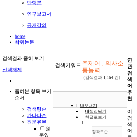
단행본
연구보고서
공개강의
home
학위논문
검색결과 좁혀 보기
연
주제어 : 의사소
검색키워드
관
통능력
선택해제
검
(검색결과
1,164
건)
색
어
좁혀본 항목 보기
추
순서
천
내보내기
검색량순
이
내책장담기
가나다순
한글로보기
검
원문유무
1
색
원
어
정확도순
문있