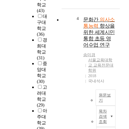
학교
,
b
소
(43)
말
o
통
대
하
u
능
4
문화간
의사소
구대
기
t
력
통능력
향상을
학교
,
h
은
위한 세계시민
(36)
읽
o
몸
통합 초등 영
경
기
w
짓
어수업 연구
희대
,
t
과
쓰
h
학교
옹
송미경
기
e
(31)
알
서울교육대학
의
f
중
이
교 교육전문대
의
a
등
앙대
학원
사
m
을
학교
2018
소
i
이
(30)
국내석사
통
l
용
고
능
y
하
려대
원문보
력
s
는
학교
기
과
t
전
(29)
세
영
r
언
아
목차
계
어
e
어
주대
검색
화
학
n
기
조회
학교
의
습
g
를
(29)