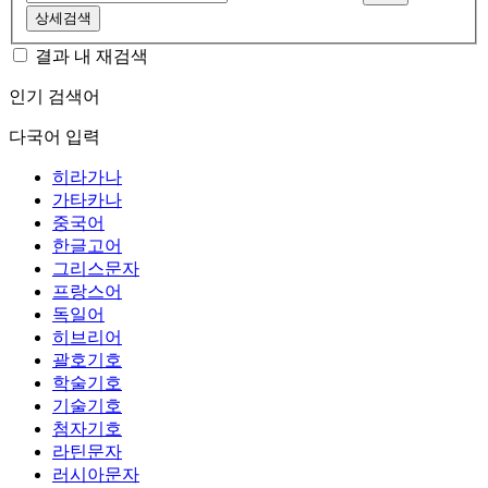
상세검색
결과 내 재검색
인기 검색어
다국어 입력
히라가나
가타카나
중국어
한글고어
그리스문자
프랑스어
독일어
히브리어
괄호기호
학술기호
기술기호
첨자기호
라틴문자
러시아문자