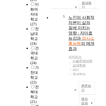
흐
에
t
거
음성듣
이
름
기
대
h
쳐
화여
에
한
s
일
자대
발
5
흥
e
노인의 사회적
관
학교
맞
미
f
적
자본이 삶의
(27)
추
도
f
인
질에 미치는
전
어
,
e
발
영향 : 자아효
남대
영
자
c
성
능감과
의사소
학교
어
신
t
과
통능력
의 매개
(24)
교
감
s
단
건
효과
육
,
o
어
국대
에
불
n
를
서카리스
학교
서
안
t
사
서울한영대학
(24)
도
감
h
용
교대학원
가
타
의
e
하
2021
천대
문
정
p
는
국내박사
화
학교
의
r
언
의
(22)
적
e
어
원문보
상
전
영
s
적
기
대
북대
역
c
의
방
본
학교
에
h
사
목차
을
연
(21)
미
o
소
검색
이
구