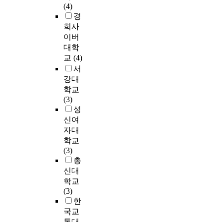
으
구
.
한
문
의
(4)
다
c
발
로
는
학
도
화
질
경
.
h
달
진
준
교
구
간
을
희사
이
o
을
행
비
생
를
의
향
이버
는
o
위
하
,
활
사
사
상
대학
학
l
한
였
요
에
용
소
하
습
c
교
(4)
조
다
구
있
하
통
기
자
h
기
서
.
분
어
였
능
위
들
i
중
강대
보
석
언
고
력
해
이
l
재
학교
육
,
어
,
에
서
형
d
가
(3)
교
구
를
자
미
는
식
r
필
성
사
성
통
기
치
노
초
e
요
신여
의
단
해
효
는
인
점
n
하
자대
의
계
의
능
영
의
의
’
다
학교
사
의
사
감
향
사
사
s
.
(3)
소
순
소
은
을
회
소
p
특
총
통
서
통
S
질
적
통
r
히
신대
능
로
하
h
적
자
접
o
생
력
학교
진
는
e
분
본
근
s
후
을
(3)
행
능
r
석
이
법
o
1
측
한
되
력
e
방
넓
을
c
2
정
국교
었
이
등
법
게
통
i
개
하
다
중
통대
(