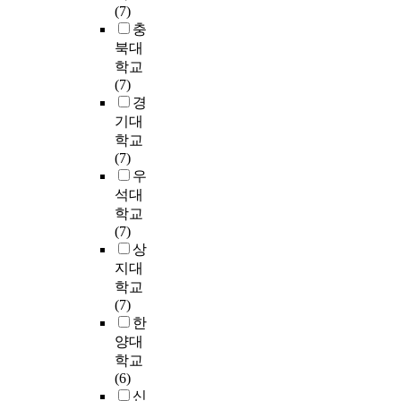
른
상
학
도
있
다
(7)
특
e
위
의
에
생
G
는
.
충
성
t
험
사
어
의
시
실
북대
을
h
성
소
떤
자
와
정
셋
학교
비
e
이
통
효
발
B
이
째
(7)
교
s
증
능
과
적
광
며
,
경
하
e
가
력
가
의
역
,
노
기대
기
r
한
과
있
사
시
현
인
위
e
학교
다
회
는
소
에
재
의
해
s
(7)
.
복
지
통
소
까
사
t
e
우
그
탄
를
능
재
지
회
검
a
러
석대
력
알
력
한
진
적
정
r
므
학교
성
아
에
1
행
자
을
c
로
(7)
의
보
미
5
된
본
사
h
의
상
차
는
치
개
연
이
용
g
사
지대
이
것
는
의
구
의
하
o
소
학교
는
이
영
아
들
사
였
a
통
(7)
어
다
향
동
대
소
다
l
능
한
떠
.
임
병
부
통
.
s
력
양대
한
이
병
원
분
능
본
,
은
학교
가
와
림
에
이
력
연
t
아
(6)
?
같
서
서
세
에
구
h
동
신
둘
은
울
6