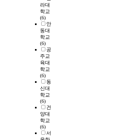
계
영
에
i
의
라대
째
연
교
개
시
향
서
s
발
학교
,
구
육
월
민
을
얻
s
달
(6)
보
목
대
이
과
미
어
t
척
안
육
적
학
상
타
쳤
진
u
도
교
동대
을
교
근
교
다
결
d
중
사
학교
위
교
무
과
.
과
y
결
의
(6)
해
육
한
간
를
p
정
의
공
프
전
간
의
넷
요
r
적
사
로
문
주교
호
통
째
약
o
으
소
그
대
사
육대
합
,
하
d
로
통
램
학
1
학교
을
자
면
u
중
능
구
원
6
(6)
다
아
다
c
요
력
성
특
2
동
루
효
음
e
한
과
을
수
명
신대
어
능
과
d
요
회
위
교
을
세
감
학교
같
t
소
복
한
육
대
계
과
(6)
다
h
로
탄
「
전
상
시
의
건
.
e
고
력
연
공
으
민
사
양대
첫
r
려
성
구
(
로
통
소
학교
째
e
되
과
1
지
설
합
통
(6)
,
s
어
의
」
도
문
영
능
서
형
e
야
관
과
교
지
어
력
울한
식
a
한