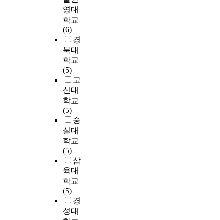
계
프
수
를
수
이
영대
초
r
다
는
로
권
이
업
노
점
c
학교
.
어
그
정
용
에
인
의
h
(6)
미
떠
램
민
하
대
의
사
p
경
숙
한
의
)
여
한
삶
소
r
아
북대
가
교
본
자
연
의
통
o
로
학교
?
실
연
료
구
질
접
b
출
(5)
셋
적
구
수
는
에
근
l
생
고
째
용
에
집
양
영
법
e
한
신대
,
효
서
하
적
향
이
m
영
학교
보
과
는
였
․
을
초
s
유
(5)
육
를
그
다
질
미
등
a
아
숭
교
알
림
.
적
쳤
영
s
는
실대
사
아
교
연
으
다
어
f
미
학교
의
보
환
구
로
.
교
o
숙
(5)
의
는
의
도
부
재
l
한
삼
사
「
사
구
족
다
중
l
상
육대
소
연
소
는
한
섯
심
o
태
학교
통
구
통
의
실
째
의
w
에
(5)
능
2
체
사
정
,
일
s
서
경
력
」
계
소
이
노
반
:
출
이
성대
로
(
통
다
인
영
생
회