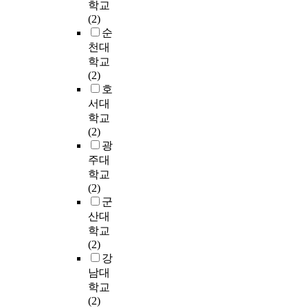
향
o
매
학교
경
로
를
발
습
증
상
l
우
(2)
미
그
실
한
자
진
에
c
필
순
(
램
시
간
의
시
도
h
요
천대
2
내
하
호
문
키
움
i
하
학교
0
용
는
사
화
기
이
l
다
(2)
1
범
것
용
간
위
되
d
.
호
5
주
이
P
의
하
었
r
이
서대
)
의
필
N
사
여
기
e
에
학교
가
타
요
P
소
노
때
n
본
(2)
사
당
하
P
통
인
문
’
연
광
용
성
다
S
능
에
이
s
구
주대
한
및
.
를
력
게
다
s
에
도
학교
현
여
사
향
부
.
e
서
구
(2)
장
기
용
상
합
둘
l
는
를
군
적
에
하
에
되
째
f
미
사
산대
용
원
였
어
는
,
-
숙
용
의
인
학교
다
떠
사
형
r
아
하
적
을
(2)
.
한
회
식
e
로
였
합
알
강
자
영
적
초
g
출
고
성
수
료
남대
향
자
점
u
생
,
을
없
분
학교
을
본
의
l
한
회
검
는
석
(2)
미
을
사
a
영