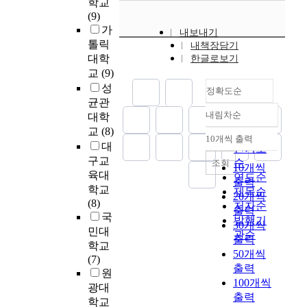
학교
0
t
이
제
동
통
본
치
째
(9)
주
i
러
를
,
체
연
에
,
가
의
v
한
내보내기
설
또
계
구
도
노
실
e
톨릭
아
내책장담기
정
래
(
는
불
인
험
c
동
대학
한글로보기
하
수
P
2
구
의
기
o
은
교
(9)
였
용
E
0
하
사
간
m
학
성
다
정확도순
도
C
1
고
회
후
p
습
균관
.
,
S
9
단
적
두
e
문
내림차순
대학
첫
정확도
대
)
년
절
자
집
t
제
교
(8)
째
인
가
순
7
적
본
10개씩 출력
단
e
를
내림차순
,
대
문
말
월
인기도
이
이
간
n
갖
보
구교
제
소
4
순
조회
고
자
의
c
10개씩
기
육
해
리
육대
일
연도순
단
아
의
e
쉽
출력
교
결
장
부
학교
편
효
제목순
사
.
고
20개씩
사
능
애
터
(8)
적
능
저자순
소
T
행
출력
의
력
를
8
국
으
감
발행기
통
o
동
30개씩
배
,
가
월
민대
로
에
관순
능
a
문
출력
경
정
진
4
학교
이
영
력
c
제
50개씩
변
서
지
일
(7)
루
향
과
h
로
출력
인
지
적
까
원
어
을
정
i
발
100개씩
에
능
장
지
지
미
광대
의
e
전
따
출력
향
애
G
고
쳤
학교
적
v
할