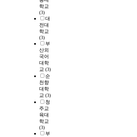
으
보
해
a
월
기
.
요
1
학교
로
장
기
l
부
위
준
한
9
(3)
심
받
본
b
터
한
비
데
8
대
도
을
적
e
1
도
단
,
2
전대
있
수
으
h
8
구
계
발
)
학교
게
있
로
a
개
는
에
달
이
(3)
분
도
의
v
월
F
서
장
개
부
석
록
사
i
사
r
는
애
발
하
하
산외
소
o
이
i
관
,
한
고
는
국어
통
r
는
t
련
지
G
수
실
대학
능
?
비
z
문
적
S
업
천
교
(3)
력
S
언
,
헌
장
E
에
개
의
e
순
어
B
고
애
S
서
입
함
c
적
천향
r
찰
,
를
의
이
양
o
의
대학
o
을
자
정
효
필
이
n
사
교
(3)
w
통
폐
애
과
요
라
d
소
청
n
해
스
순
적
함
는
l
통
주교
,
프
펙
(
인
을
큰
y
에
육대
L
로
트
2
활
시
목
,
서
학교
u
그
럼
0
동
사
적
w
언
(3)
n
램
장
0
에
해
아
h
어
부
d
의
애
7
대
주
래
a
적