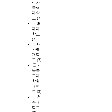
e
산가
목
아
)
해
고
자
t
의
,
톨릭
표
동
이
고
있
연
i
사
B
와
은
대학
수
찰
다
스
s
소
a
내
언
정
교
(3)
하
.
럽
l
통
n
용
어
보
배
였
게
i
으
s
및
적
완
다
실
재대
언
k
로
e
교
결
한
.
천
학교
어
e
발
t
수
함
도
이
개
(3)
의
t
전
(
-
으
구
를
입
나
형
h
하
1
학
로
를
위
으
사렛
식
e
며
9
습
인
사
하
로
대학
에
f
언
9
방
해
용
여
는
교
(3)
집
a
어
9
법
이
하
다
노
중
m
발
서
)
을
러
였
음
인
하
i
달
울불
가
선
한
으
과
들
게
l
에
교대
개
정
의
며
같
의
되
y
다
학원
발
하
사
,
은
긍
었
s
양
대학
하
였
소
간
연
정
고
t
한
교
(3)
고
다
통
호
구
적
,
r
변
청
최
.
능
사
문
인
의
e
화
일
주대
요
력
-
제
사
사
n
가
선
학교
구
이
환
를
회
소
g
일
,