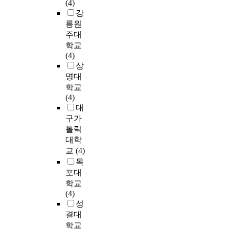
기
r
제
(4)
울
향
적
I
여
소
,
e
와
강
시
상
의
C
세
통
읽
n
잠
릉원
와
을
사
C
계
능
기
g
재
주대
경
위
소
를
시
력
,
t
적
학교
기
한
통
이
민
은
쓰
h
위
(4)
도
프
능
현
교
매
기
s
험
상
의
로
력
숙
육
개
능
e
요
명대
어
그
에
과
을
효
력
f
인
학교
린
램
미
김
통
과
신
f
을
(4)
이
구
치
종
합
가
장
e
지
대
집
성
는
경
한
있
에
c
니
구가
보
영
(
영
었
더
t
고
톨릭
육
프
향
2
어
다
효
s
있
교
대학
로
을
0
수
.
과
o
기
사
교
(4)
그
조
1
업
적
n
에
2
램
사
0
목
연
따
인
t
의
0
구
하
)
포대
구
라
것
h
사
5
성
고
이
학교
를
서
으
e
소
명
을
자
수
(4)
진
노
로
p
통
을
위
하
정
성
행
인
나
r
능
대
한
였
보
하
의
결대
타
e
력
상
연
다
완
여
삶
학교
났
s
의