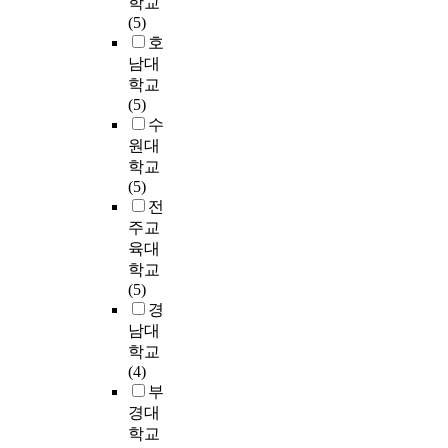
학교
나
P
능
.
의
어
F
하
복
(5)
누
E
력
이
사
학
i
여
탄
호
어
C
을
에
회
습
r
생
력
수
S
남대
측
본
적
보
s
리
성
행
)
정
학교
연
자
다
t
적
에
하
가
하
(5)
구
본
의
l
으
미
였
말
기
수
는
과
사
y
로
치
다
소
위
원대
초
삶
소
,
불
는
.
리
해
학교
등
의
통
h
안
영
장
허
(5)
학
질
능
o
정
향
연
애
경
전
교
의
력
w
하
은
구
를
호
4
관
주교
중
t
고
어
1
가
(
학
계
육대
듣
h
성
떠
.
진
2
년
에
학교
기
e
장
한
유
지
0
학
서
(5)
를
f
발
가
아
적
0
습
자
경
제
a
달
?
의
장
3
자
아
남대
외
m
상
의
애
)
들
효
학교
하
i
의
본
사
학
가
대
능
(4)
고
l
더
연
소
생
개
상
감
부
는
y
많
구
통
의
발
으
과
말
s
경대
은
는
능
자
한
로
의
하
t
문
학교
서
력
발
G
하
사