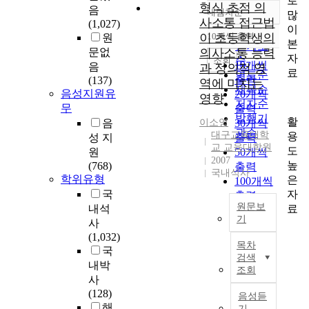
로
형식 초점 의
음
내림차순
많
정확도
사소통 접근법
(1,027)
이
순
이 초등학생의
10개씩 출력
원
내림차순
본
인기도
문없
의사소통 능력
자
순
조회
10개씩
음
과 정의적 영
료
연도순
출력
(137)
역에 미치는
제목순
음성지원유
20개씩
영향
저자순
무
출력
발행기
활
음
이소영
30개씩
관순
대구교육대학
용
성 지
출력
교 교육대학원
도
원
50개씩
2007
높
(768)
출력
국내석사
학위유형
은
100개씩
자
국
출력
원문보
료
내석
기
사
(1,032)
본
목차
국
연
검색
구
내박
조회
는
사
초
(128)
음성듣
등
해
기