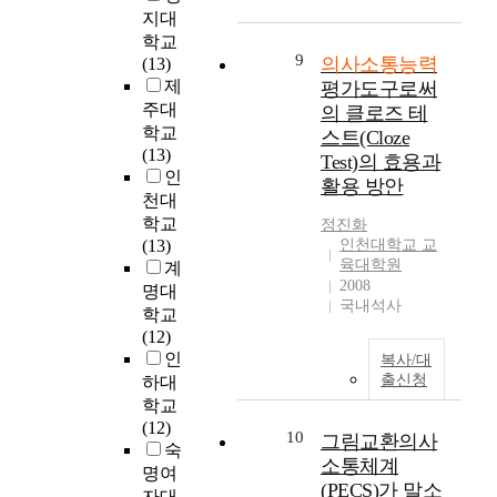
사
적
효
성
제
지대
습
e
따
소
은
능
이
시
학교
을
s
라
통
유
감
9
높
하
의사소통능력
(13)
실
c
서
능
아
이
아
는
제
평가도구로써
시
h
영
력
의
간
지
데
주대
하
o
의 클로즈 테
유
이
의
호
고
있
학교
였
o
아
스트(Cloze
회
사
사
있
으
(13)
고
l
시
Test)의 효용과
복
소
-
다
며
인
,
c
기
활용 방안
탄
통
환
.
,
실
h
천대
의
력
능
아
하
그
험
i
의
학교
정진화
성
력
부
지
결
반
l
사
(13)
인천대학교 교
에
향
모
만
과
육대학원
에
d
소
계
미
상
파
영
는
2008
는
r
통
명대
치
을
트
어
다
국내석사
본
e
능
학교
는
위
너
교
음
연
n
력
(12)
영
한
십
육
과
구
’
의
인
복사/대
향
프
에
분
같
의
s
결
출신청
하대
을
로
미
야
다
목
s
함
학교
검
그
치
에
.
적
e
은
(12)
증
램
는
10
서
그림교환의사
대
l
차
숙
하
을
영
문
첫
소통체계
로
f
후
명여
는
구
향
화
째
형
-
(PECS)가 말소
의
자대
데