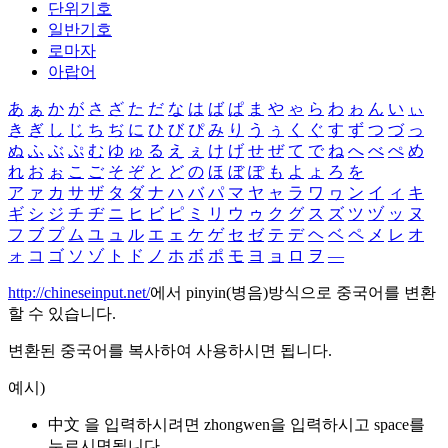
단위기호
일반기호
로마자
아랍어
あ
ぁ
か
が
さ
ざ
た
だ
な
は
ば
ぱ
ま
や
ゃ
ら
わ
ゎ
ん
い
ぃ
き
ぎ
し
じ
ち
ぢ
に
ひ
び
ぴ
み
り
う
ぅ
く
ぐ
す
ず
つ
づ
っ
ぬ
ふ
ぶ
ぷ
む
ゆ
ゅ
る
え
ぇ
け
げ
せ
ぜ
て
で
ね
へ
べ
ぺ
め
れ
お
ぉ
こ
ご
そ
ぞ
と
ど
の
ほ
ぼ
ぽ
も
よ
ょ
ろ
を
ア
ァ
カ
サ
ザ
タ
ダ
ナ
ハ
バ
パ
マ
ヤ
ャ
ラ
ワ
ヮ
ン
イ
ィ
キ
ギ
シ
ジ
チ
ヂ
ニ
ヒ
ビ
ピ
ミ
リ
ウ
ゥ
ク
グ
ス
ズ
ツ
ヅ
ッ
ヌ
フ
ブ
プ
ム
ユ
ュ
ル
エ
ェ
ケ
ゲ
セ
ゼ
テ
デ
ヘ
ベ
ペ
メ
レ
オ
ォ
コ
ゴ
ソ
ゾ
ト
ド
ノ
ホ
ボ
ポ
モ
ヨ
ョ
ロ
ヲ
―
http://chineseinput.net/
에서 pinyin(병음)방식으로 중국어를 변환
할 수 있습니다.
변환된 중국어를 복사하여 사용하시면 됩니다.
예시)
中文 을 입력하시려면
zhongwen
을 입력하시고 space를
누르시면됩니다.