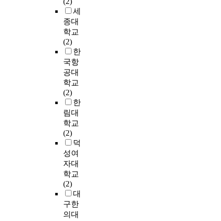
(2)
분
정
아
설
적
통
t
어
조
세
석
상
부
정
자
의
h
나
운
단
발
종대
모
하
본
활
s
므
주
계
달
파
학교
였
개
동
e
로
(
에
을
트
(2)
다
발
에
f
이
2
서
하
너
한
.
이
서
f
시
0
는
지
십
국항
첫
필
익
e
기
1
교
못
은
공대
째
요
힌
c
에
0
실
하
최
,
하
학교
형
t
의
)
관
여
미
세
며
(2)
식
s
사
가
찰
의
영
계
,
한
을
o
소
번
및
사
과
시
특
림대
활
n
통
안
교
소
방
민
히
학교
용
t
능
하
사
통
경
교
,
(2)
한
h
력
여
와
능
숙
육
노
덕
것
e
을
수
의
력
(
통
인
성여
이
p
증
정
면
향
2
합
의
자대
의
r
진
·
담
상
0
영
사
사
e
학교
시
보
을
을
1
어
회
소
s
(2)
키
완
통
위
3
수
적
통
c
대
는
하
해
한
)
업
자
능
h
것
구한
고
서
중
이
은
본
력
o
이
의대
이
프
재
개
학
을