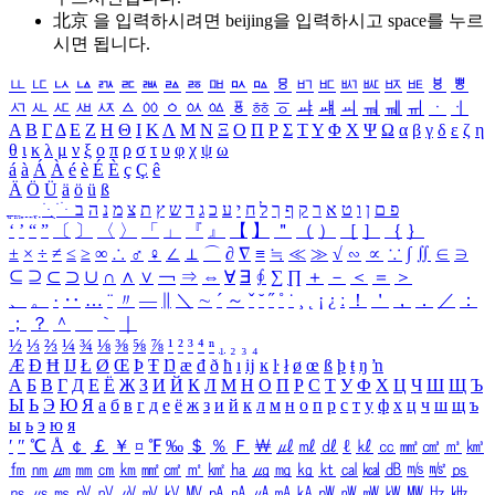
北京 을 입력하시려면
beijing
을 입력하시고 space를 누르
시면 됩니다.
ㅥ
ㅦ
ㅧ
ㅨ
ㅩ
ㅪ
ㅫ
ㅬ
ㅭ
ㅮ
ㅯ
ㅰ
ㅱ
ㅲ
ㅳ
ㅴ
ㅵ
ㅶ
ㅷ
ㅸ
ㅹ
ㅺ
ㅻ
ㅼ
ㅽ
ㅾ
ㅿ
ㆀ
ㆁ
ㆂ
ㆃ
ㆄ
ㆅ
ㆆ
ㆇ
ㆈ
ㆉ
ㆊ
ㆋ
ㆌ
ㆍ
ㆎ
Α
Β
Γ
Δ
Ε
Ζ
Η
Θ
Ι
Κ
Λ
Μ
Ν
Ξ
Ο
Π
Ρ
Σ
Τ
Υ
Φ
Χ
Ψ
Ω
α
β
γ
δ
ε
ζ
η
θ
ι
κ
λ
μ
ν
ξ
ο
π
ρ
σ
τ
υ
φ
χ
ψ
ω
á
à
Á
À
é
è
É
È
ç
Ç
ê
Ä
Ö
Ü
ä
ö
ü
ß
ְ
ֳ
ֲ
ֱ
ָ
ַ
ֵ
ֶ
ִ
ֹ
ּ
ֻ
ׂ
ׁ
ּ
ב
ה
נ
מ
צ
ת
ץ
ש
ד
ג
כ
ע
י
ח
ל
ך
ף
ק
ר
א
ט
ו
ן
ם
פ
‘
’
“
”
〔
〕
〈
〉
「
」
『
』
【
】
＂
（
）
［
］
｛
｝
±
×
÷
≠
≤
≥
∞
∴
♂
♀
∠
⊥
⌒
∂
∇
≡
≒
≪
≫
√
∽
∝
∵
∫
∬
∈
∋
⊆
⊇
⊂
⊃
∪
∩
∧
∨
￢
⇒
⇔
∀
∃
∮
∑
∏
＋
－
＜
＝
＞
、
。
·
‥
…
¨
〃
―
∥
＼
∼
´
～
ˇ
˘
˝
˚
˙
¸
˛
¡
¿
ː
！
＇
，
．
／
：
；
？
＾
＿
｀
｜
½
⅓
⅔
¼
¾
⅛
⅜
⅝
⅞
¹
²
³
⁴
ⁿ
₁
₂
₃
₄
Æ
Ð
Ħ
Ĳ
Ł
Ø
Œ
Þ
Ŧ
Ŋ
æ
đ
ð
ħ
ı
ĳ
ĸ
ŀ
ł
ø
œ
ß
þ
ŧ
ŋ
ŉ
А
Б
В
Г
Д
Е
Ё
Ж
З
И
Й
К
Л
М
Н
О
П
Р
С
Т
У
Ф
Х
Ц
Ч
Ш
Щ
Ъ
Ы
Ь
Э
Ю
Я
а
б
в
г
д
е
ё
ж
з
и
й
к
л
м
н
о
п
р
с
т
у
ф
х
ц
ч
ш
щ
ъ
ы
ь
э
ю
я
′
″
℃
Å
￠
￡
￥
¤
℉
‰
＄
％
Ｆ
￦
㎕
㎖
㎗
ℓ
㎘
㏄
㎣
㎤
㎥
㎦
㎙
㎚
㎛
㎜
㎝
㎞
㎟
㎠
㎡
㎢
㏊
㎍
㎎
㎏
㏏
㎈
㎉
㏈
㎧
㎨
㎰
㎱
㎲
㎳
㎴
㎵
㎶
㎷
㎸
㎹
㎀
㎁
㎂
㎃
㎄
㎺
㎻
㎽
㎾
㎿
㎐
㎑