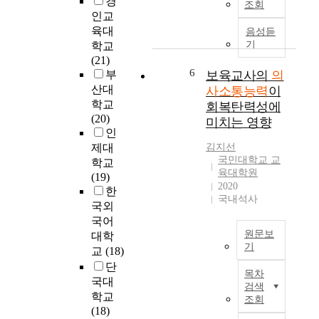
경
치
o
통
조회
해
는
인교
는
l
능
하
노
육대
영
c
력
음성듣
며
인
기
향
h
학교
으
의
의
을
i
(21)
로
사
사
6
검
l
부
보육교사의
의
발
소
회
증
d
달
산대
사소통능력
이
통
적
해
r
되
학교
회복탄력성에
을
자
보
e
어
(20)
미치는 영향
해
본
는
n
진
인
나
이
데
’
다
제대
김지선
아
삶
그
s
.
국민대학교 교
학교
갈
의
육대학원
목
p
아
(19)
수
질
2020
적
r
동
한
있
에
국내석사
이
o
의
국외
는
미
있
s
비
국어
문
치
다
o
언
원문보
대학
화
는
.
c
어
기
교
(18)
간
영
이
i
적
본
단
의
향
연
a
의
목차
연
국대
사
을
검색
구
l
사
구
학교
소
살
조회
를
b
소
는
(18)
통
펴
위
e
통