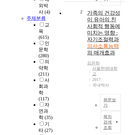
학
외박
교
사
(4)
2
가족의 건강성
6
주제분류
이 유아의 친
학
교
사회적 행동에
년
육
미치는 영향 :
학
(615)
자기조절력과
생
인
의사소통능력
들
문학
의 매개효과
에
(280)
게
의
김은하
전
약학
서울한영대학
차
(211)
교
시
사
2017
에
국내박사
회과
걸
학
쳐
(117)
원문보
형
자
기
식
연과
초
목차
학
(35)
점
T
검색
기
의
h
조회
타
(27)
사
i