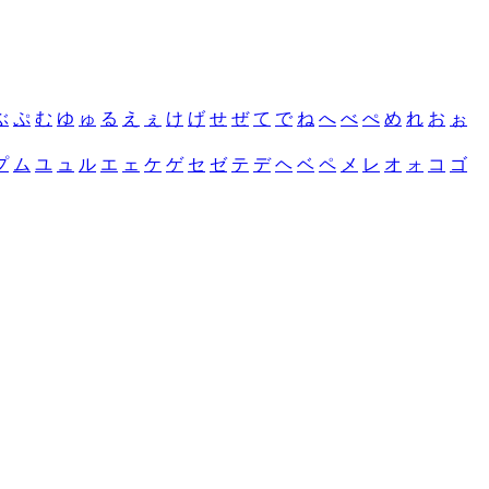
ぶ
ぷ
む
ゆ
ゅ
る
え
ぇ
け
げ
せ
ぜ
て
で
ね
へ
べ
ぺ
め
れ
お
ぉ
プ
ム
ユ
ュ
ル
エ
ェ
ケ
ゲ
セ
ゼ
テ
デ
ヘ
ベ
ペ
メ
レ
オ
ォ
コ
ゴ