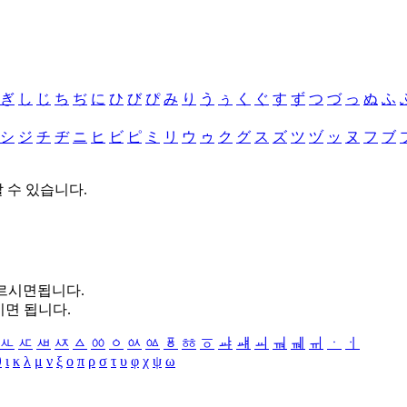
ぎ
し
じ
ち
ぢ
に
ひ
び
ぴ
み
り
う
ぅ
く
ぐ
す
ず
つ
づ
っ
ぬ
ふ
シ
ジ
チ
ヂ
ニ
ヒ
ビ
ピ
ミ
リ
ウ
ゥ
ク
グ
ス
ズ
ツ
ヅ
ッ
ヌ
フ
ブ
할 수 있습니다.
누르시면됩니다.
시면 됩니다.
ㅻ
ㅼ
ㅽ
ㅾ
ㅿ
ㆀ
ㆁ
ㆂ
ㆃ
ㆄ
ㆅ
ㆆ
ㆇ
ㆈ
ㆉ
ㆊ
ㆋ
ㆌ
ㆍ
ㆎ
θ
ι
κ
λ
μ
ν
ξ
ο
π
ρ
σ
τ
υ
φ
χ
ψ
ω