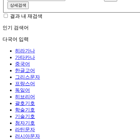
상세검색
결과 내 재검색
인기 검색어
다국어 입력
히라가나
가타카나
중국어
한글고어
그리스문자
프랑스어
독일어
히브리어
괄호기호
학술기호
기술기호
첨자기호
라틴문자
러시아문자