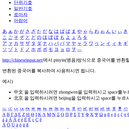
단위기호
일반기호
로마자
아랍어
あ
ぁ
か
が
さ
ざ
た
だ
な
は
ば
ぱ
ま
や
ゃ
ら
わ
ゎ
ん
い
ぃ
き
こ
ご
そ
ぞ
と
ど
の
ほ
ぼ
ぽ
も
よ
ょ
ろ
を
ア
ァ
カ
サ
ザ
タ
ダ
ナ
ハ
バ
パ
マ
ヤ
ャ
ラ
ワ
ヮ
ン
イ
ィ
キ
ギ
ソ
ゾ
ト
ド
ノ
ホ
ボ
ポ
モ
ヨ
ョ
ロ
ヲ
―
http://chineseinput.net/
에서 pinyin(병음)방식으로 중국어를 변환
변환된 중국어를 복사하여 사용하시면 됩니다.
예시)
中文 을 입력하시려면
zhongwen
을 입력하시고 space를
北京 을 입력하시려면
beijing
을 입력하시고 space를 누르
ㅥ
ㅦ
ㅧ
ㅨ
ㅩ
ㅪ
ㅫ
ㅬ
ㅭ
ㅮ
ㅯ
ㅰ
ㅱ
ㅲ
ㅳ
ㅴ
ㅵ
ㅶ
ㅷ
ㅸ
ㅹ
ㅺ
Α
Β
Γ
Δ
Ε
Ζ
Η
Θ
Ι
Κ
Λ
Μ
Ν
Ξ
Ο
Π
Ρ
Σ
Τ
Υ
Φ
Χ
Ψ
Ω
α
β
γ
δ
ε
ζ
η
á
à
Á
À
é
è
É
È
ç
Ç
ê
Ä
Ö
Ü
ä
ö
ü
ß