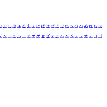
ぶ
ぷ
む
ゆ
ゅ
る
え
ぇ
け
げ
せ
ぜ
て
で
ね
へ
べ
ぺ
め
れ
お
ぉ
プ
ム
ユ
ュ
ル
エ
ェ
ケ
ゲ
セ
ゼ
テ
デ
ヘ
ベ
ペ
メ
レ
オ
ォ
コ
ゴ