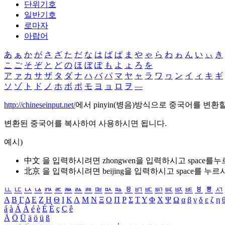
단위기호
일반기호
로마자
아랍어
あ
ぁ
か
が
さ
ざ
た
だ
な
は
ば
ぱ
ま
や
ゃ
ら
わ
ゎ
ん
い
ぃ
き
こ
ご
そ
ぞ
と
ど
の
ほ
ぼ
ぽ
も
よ
ょ
ろ
を
ア
ァ
カ
サ
ザ
タ
ダ
ナ
ハ
バ
パ
マ
ヤ
ャ
ラ
ワ
ヮ
ン
イ
ィ
キ
ギ
ソ
ゾ
ト
ド
ノ
ホ
ボ
ポ
モ
ヨ
ョ
ロ
ヲ
―
http://chineseinput.net/
에서 pinyin(병음)방식으로 중국어를 변환
변환된 중국어를 복사하여 사용하시면 됩니다.
예시)
中文 을 입력하시려면
zhongwen
을 입력하시고 space를
北京 을 입력하시려면
beijing
을 입력하시고 space를 누르
ㅥ
ㅦ
ㅧ
ㅨ
ㅩ
ㅪ
ㅫ
ㅬ
ㅭ
ㅮ
ㅯ
ㅰ
ㅱ
ㅲ
ㅳ
ㅴ
ㅵ
ㅶ
ㅷ
ㅸ
ㅹ
ㅺ
Α
Β
Γ
Δ
Ε
Ζ
Η
Θ
Ι
Κ
Λ
Μ
Ν
Ξ
Ο
Π
Ρ
Σ
Τ
Υ
Φ
Χ
Ψ
Ω
α
β
γ
δ
ε
ζ
η
á
à
Á
À
é
è
É
È
ç
Ç
ê
Ä
Ö
Ü
ä
ö
ü
ß