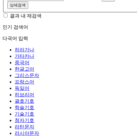
상세검색
결과 내 재검색
인기 검색어
다국어 입력
히라가나
가타카나
중국어
한글고어
그리스문자
프랑스어
독일어
히브리어
괄호기호
학술기호
기술기호
첨자기호
라틴문자
러시아문자