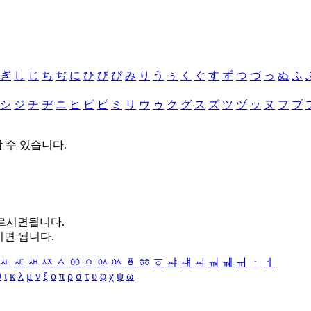
ぎ
し
じ
ち
ぢ
に
ひ
び
ぴ
み
り
う
ぅ
く
ぐ
す
ず
つ
づ
っ
ぬ
ふ
シ
ジ
チ
ヂ
ニ
ヒ
ビ
ピ
ミ
リ
ウ
ゥ
ク
グ
ス
ズ
ツ
ヅ
ッ
ヌ
フ
ブ
할 수 있습니다.
누르시면됩니다.
시면 됩니다.
ㅻ
ㅼ
ㅽ
ㅾ
ㅿ
ㆀ
ㆁ
ㆂ
ㆃ
ㆄ
ㆅ
ㆆ
ㆇ
ㆈ
ㆉ
ㆊ
ㆋ
ㆌ
ㆍ
ㆎ
θ
ι
κ
λ
μ
ν
ξ
ο
π
ρ
σ
τ
υ
φ
χ
ψ
ω