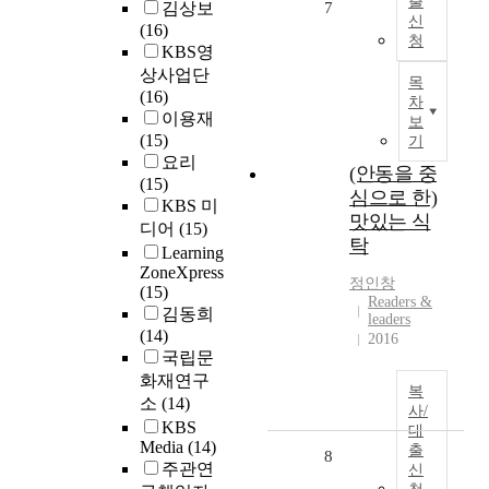
출
김상보
7
신
(16)
청
KBS영
상사업단
목
(16)
차
이용재
보
(15)
기
요리
(안동을 중
(15)
심으로 한)
KBS 미
맛있는 식
디어
(15)
탁
Learning
ZoneXpress
정인창
(15)
Readers &
김동희
leaders
(14)
2016
국립문
화재연구
복
소
(14)
사/
KBS
대
Media
(14)
출
8
주관연
신