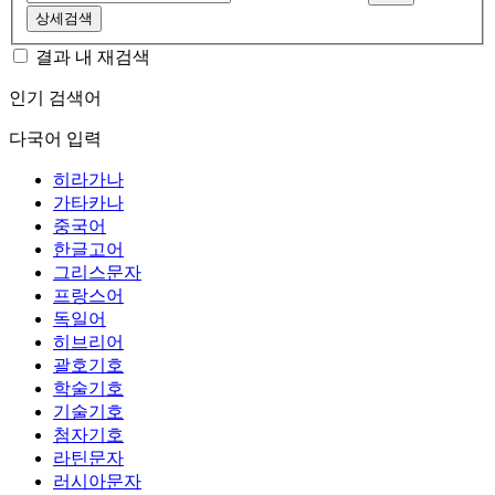
상세검색
결과 내 재검색
인기 검색어
다국어 입력
히라가나
가타카나
중국어
한글고어
그리스문자
프랑스어
독일어
히브리어
괄호기호
학술기호
기술기호
첨자기호
라틴문자
러시아문자