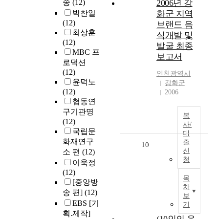
송
(12)
2006년 강
박찬일
화군 지역
(12)
브랜드 음
최상훈
식개발 및
(12)
발굴 최종
MBC 프
보고서
로덕션
(12)
인천광역시
윤덕노
강화군
(12)
2006
협동연
구기관명
복
(12)
사/
국립문
대
화재연구
출
10
신
소 편
(12)
청
이욱정
(12)
목
[중앙방
차
송 편]
(12)
보
EBS [기
기
획.제작]