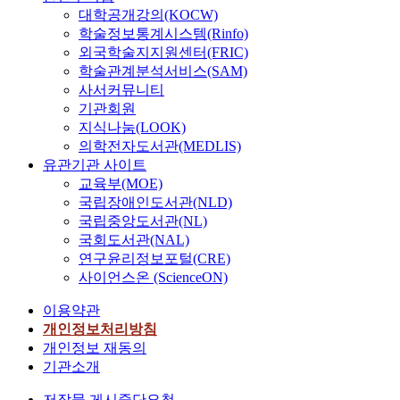
대학공개강의(KOCW)
학술정보통계시스템(Rinfo)
외국학술지지원센터(FRIC)
학술관계분석서비스(SAM)
사서커뮤니티
기관회원
지식나눔(LOOK)
의학전자도서관(MEDLIS)
유관기관 사이트
교육부(MOE)
국립장애인도서관(NLD)
국립중앙도서관(NL)
국회도서관(NAL)
연구윤리정보포털(CRE)
사이언스온 (ScienceON)
이용약관
개인정보처리방침
개인정보 재동의
기관소개
저작물 게시중단요청