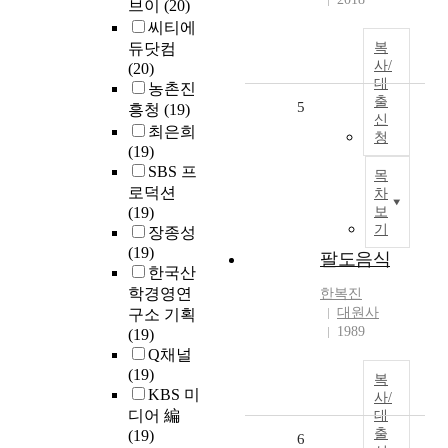
브이
(20)
씨티에
듀닷컴
복
사/
(20)
대
농촌진
출
5
흥청
(19)
신
최은희
청
(19)
SBS 프
목
로덕션
차
(19)
보
기
장종성
(19)
팔도음식
한국산
학경영연
한복진
대원사
구소 기획
1989
(19)
Q채널
(19)
복
KBS 미
사/
디어 編
대
출
(19)
6