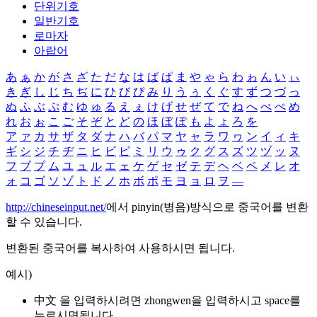
단위기호
일반기호
로마자
아랍어
あ
ぁ
か
が
さ
ざ
た
だ
な
は
ば
ぱ
ま
や
ゃ
ら
わ
ゎ
ん
い
ぃ
き
ぎ
し
じ
ち
ぢ
に
ひ
び
ぴ
み
り
う
ぅ
く
ぐ
す
ず
つ
づ
っ
ぬ
ふ
ぶ
ぷ
む
ゆ
ゅ
る
え
ぇ
け
げ
せ
ぜ
て
で
ね
へ
べ
ぺ
め
れ
お
ぉ
こ
ご
そ
ぞ
と
ど
の
ほ
ぼ
ぽ
も
よ
ょ
ろ
を
ア
ァ
カ
サ
ザ
タ
ダ
ナ
ハ
バ
パ
マ
ヤ
ャ
ラ
ワ
ヮ
ン
イ
ィ
キ
ギ
シ
ジ
チ
ヂ
ニ
ヒ
ビ
ピ
ミ
リ
ウ
ゥ
ク
グ
ス
ズ
ツ
ヅ
ッ
ヌ
フ
ブ
プ
ム
ユ
ュ
ル
エ
ェ
ケ
ゲ
セ
ゼ
テ
デ
ヘ
ベ
ペ
メ
レ
オ
ォ
コ
ゴ
ソ
ゾ
ト
ド
ノ
ホ
ボ
ポ
モ
ヨ
ョ
ロ
ヲ
―
http://chineseinput.net/
에서 pinyin(병음)방식으로 중국어를 변환
할 수 있습니다.
변환된 중국어를 복사하여 사용하시면 됩니다.
예시)
中文 을 입력하시려면
zhongwen
을 입력하시고 space를
누르시면됩니다.