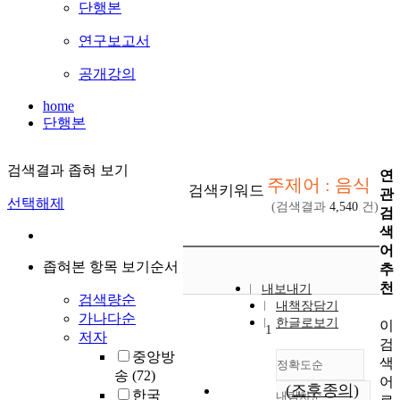
단행본
연구보고서
공개강의
home
단행본
검색결과 좁혀 보기
연
주제어 : 음식
검색키워드
관
선택해제
(검색결과
4,540
건)
검
색
어
좁혀본 항목 보기순서
추
천
내보내기
검색량순
내책장담기
가나다순
한글로보기
이
1
저자
검
중앙방
색
정확도순
송
(72)
어
(조후종의)
한국
내림차순