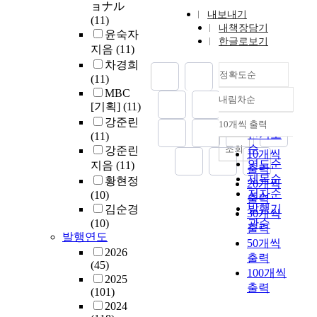
ョナル
내보내기
(11)
내책장담기
윤숙자
한글로보기
지음
(11)
차경희
정확도순
(11)
MBC
내림차순
정확도
[기획]
(11)
순
강준린
10개씩 출력
내림차순
인기도
(11)
순
조회
강준린
10개씩
연도순
지음
(11)
출력
제목순
황현정
20개씩
저자순
(10)
출력
발행기
김순경
30개씩
(10)
관순
출력
발행연도
50개씩
2026
출력
(45)
100개씩
2025
출력
(101)
2024