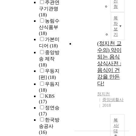
신
주관연
청
구기관명
(18)
목
농림수
차
산식품부
보
(18)
기
가본미
(정지천 교
디어
(18)
수의) 약이
중앙방
되는 음식
송 제작
상식사전 :
(18)
음식이 건
우등지
강을 만든
[편]
(18)
다!
우듬지
(18)
정지천
KBS
중앙생활사
(17)
2018
정연승
(17)
한국방
복
사/
송공사
대
(16)