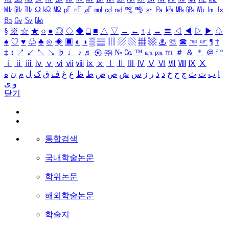
㎒
㎓
㎔
Ω
㏀
㏁
㎊
㎋
㎌
㏖
㏅
㎭
㎮
㎯
㏛
㎩
㎪
㎫
㎬
㏝
㏐
㏓
㏃
㏉
㏜
㏆
§
※
☆
★
○
●
◎
◇
◆
□
■
△
▽
→
←
↑
↓
↔
〓
◁
◀
▷
▶
♤
♠
♡
♥
♧
♣
⊙
◈
▣
◐
◑
▒
▤
▥
▨
▧
▦
▩
♨
☏
☎
☜
☞
¶
†
‡
↕
↗
↙
↖
↘
♭
♩
♪
♬
㉿
㈜
№
㏇
™
㏂
㏘
℡
＃
＆
＊
＠
ª
º
ⅰ
ⅱ
ⅲ
ⅳ
ⅴ
ⅵ
ⅶ
ⅷ
ⅸ
ⅹ
Ⅰ
Ⅱ
Ⅲ
Ⅳ
Ⅴ
Ⅵ
Ⅶ
Ⅷ
Ⅸ
Ⅹ
ا
ب
ت
ث
ج
ح
خ
د
ذ
ر
ز
س
ش
ص
ض
ط
ظ
ع
غ
ف
ق
ک
ل
م
ن
ه
و
ی
닫기
통합검색
국내학술논문
학위논문
해외학술논문
학술지