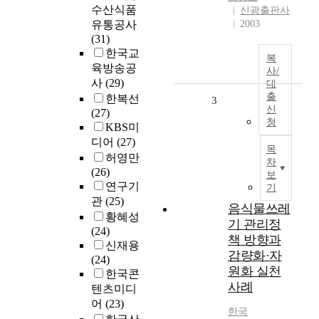
수산식품
신광출판사
유통공사
2003
(31)
한국교
복
육방송공
사/
사
(29)
대
출
한복선
3
신
(27)
청
KBS미
디어
(27)
목
허영만
차
(26)
보
연구기
기
관
(25)
음식물쓰레
황혜성
기 관리정
(24)
책 방향과
신재용
감량화·자
(24)
원화 실천
한국콘
사례
텐츠미디
어
(23)
한국