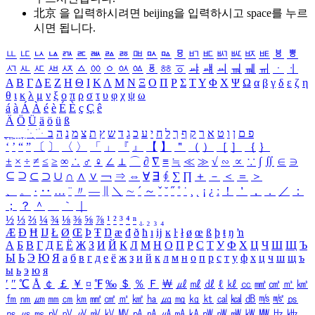
北京 을 입력하시려면
beijing
을 입력하시고 space를 누르
시면 됩니다.
ㅥ
ㅦ
ㅧ
ㅨ
ㅩ
ㅪ
ㅫ
ㅬ
ㅭ
ㅮ
ㅯ
ㅰ
ㅱ
ㅲ
ㅳ
ㅴ
ㅵ
ㅶ
ㅷ
ㅸ
ㅹ
ㅺ
ㅻ
ㅼ
ㅽ
ㅾ
ㅿ
ㆀ
ㆁ
ㆂ
ㆃ
ㆄ
ㆅ
ㆆ
ㆇ
ㆈ
ㆉ
ㆊ
ㆋ
ㆌ
ㆍ
ㆎ
Α
Β
Γ
Δ
Ε
Ζ
Η
Θ
Ι
Κ
Λ
Μ
Ν
Ξ
Ο
Π
Ρ
Σ
Τ
Υ
Φ
Χ
Ψ
Ω
α
β
γ
δ
ε
ζ
η
θ
ι
κ
λ
μ
ν
ξ
ο
π
ρ
σ
τ
υ
φ
χ
ψ
ω
á
à
Á
À
é
è
É
È
ç
Ç
ê
Ä
Ö
Ü
ä
ö
ü
ß
ְ
ֳ
ֲ
ֱ
ָ
ַ
ֵ
ֶ
ִ
ֹ
ּ
ֻ
ׂ
ׁ
ּ
ב
ה
נ
מ
צ
ת
ץ
ש
ד
ג
כ
ע
י
ח
ל
ך
ף
ק
ר
א
ט
ו
ן
ם
פ
‘
’
“
”
〔
〕
〈
〉
「
」
『
』
【
】
＂
（
）
［
］
｛
｝
±
×
÷
≠
≤
≥
∞
∴
♂
♀
∠
⊥
⌒
∂
∇
≡
≒
≪
≫
√
∽
∝
∵
∫
∬
∈
∋
⊆
⊇
⊂
⊃
∪
∩
∧
∨
￢
⇒
⇔
∀
∃
∮
∑
∏
＋
－
＜
＝
＞
、
。
·
‥
…
¨
〃
―
∥
＼
∼
´
～
ˇ
˘
˝
˚
˙
¸
˛
¡
¿
ː
！
＇
，
．
／
：
；
？
＾
＿
｀
｜
½
⅓
⅔
¼
¾
⅛
⅜
⅝
⅞
¹
²
³
⁴
ⁿ
₁
₂
₃
₄
Æ
Ð
Ħ
Ĳ
Ł
Ø
Œ
Þ
Ŧ
Ŋ
æ
đ
ð
ħ
ı
ĳ
ĸ
ŀ
ł
ø
œ
ß
þ
ŧ
ŋ
ŉ
А
Б
В
Г
Д
Е
Ё
Ж
З
И
Й
К
Л
М
Н
О
П
Р
С
Т
У
Ф
Х
Ц
Ч
Ш
Щ
Ъ
Ы
Ь
Э
Ю
Я
а
б
в
г
д
е
ё
ж
з
и
й
к
л
м
н
о
п
р
с
т
у
ф
х
ц
ч
ш
щ
ъ
ы
ь
э
ю
я
′
″
℃
Å
￠
￡
￥
¤
℉
‰
＄
％
Ｆ
￦
㎕
㎖
㎗
ℓ
㎘
㏄
㎣
㎤
㎥
㎦
㎙
㎚
㎛
㎜
㎝
㎞
㎟
㎠
㎡
㎢
㏊
㎍
㎎
㎏
㏏
㎈
㎉
㏈
㎧
㎨
㎰
㎱
㎲
㎳
㎴
㎵
㎶
㎷
㎸
㎹
㎀
㎁
㎂
㎃
㎄
㎺
㎻
㎽
㎾
㎿
㎐
㎑