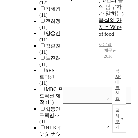
(10인의 음
(12)
식 탐구자
정혜경
가 말하는)
(11)
음식의 가
전희정
치 = Value
(11)
양용진
of food
(11)
서은경
집필진
예문당
(11)
2018
노진화
(11)
SBS프
복
로덕션
사/
대
(11)
출
MBC 프
신
로덕션 제
청
작
(11)
협동연
목
구책임자
차
(11)
보
기
NHKイ
ンタ-ナシ