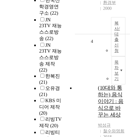
한국산
환경부
학경영연
2000
구소
(22)
JN
복
23TV 재능
사/
스스로방
대
송
(22)
출
4
JN
신
23TV 재능
청
스스로방
목
송 제작
차
(22)
보
한복진
기
(21)
(10대와 통
오유경
하는) 음식
(21)
KBS 미
이야기 : 음
디어 제작
식으로 바
(20)
꾸는 세상
리빙TV
제작
(20)
박성규
철수와영희
리빙티
2018