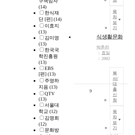
청
구책임자
(14)
목
한식재
차
단 [편]
(14)
보
이효지
기
(13)
식생활문화
김미영
(13)
박춘란
한국국
효일
학진흥원
2002
(13)
EBS
복
[편]
(13)
사/
주영하
대
지음
(13)
출
9
QTV
신
(13)
청
서울대
학교
(12)
목
차
김명희
보
(12)
기
문화방