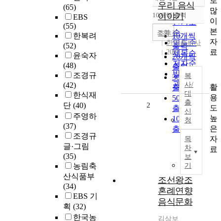
로
정확도
우리 음식
(65)
많
순
10개씩 출력
이야기
EBS
내림차순
이
인기도
(55)
본
순
조회
조후종
한복려
10개씩
자
연도순
한림출판사
(52)
출력
료
2001
제목순
윤숙자
20개씩
저자순
(48)
출력
발행기
조경규
복
30개씩
관순
(42)
사/
활
출력
대
한식재
용
50개씩
출
단
(40)
2
도
출력
신
주영하
높
100개씩
청
(37)
은
출력
조경규
자
목
글·그림
차
료
(35)
보
농림축
기
산식품부
조선왕조
(34)
혼례연향
EBS 기
음식문화
획
(32)
한국농
김상보